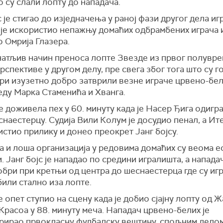
 су слали лопту до нападача.
с је стигао до изједначења у раној фази другог дела и
 је искористио непажњу домаћих одбрамбених играча 
 Омрија Глазера.
атљив начин преноса лопте Звезде из првог полувре
ерспективе у другом делу, пре свега због тога што су г
ри изузетно добро затврили везне играче црвено-бел
еду Марка Стаменића и Хванга.
е доживела пех у 60. минуту када је Насер Ђига одигр
наестерцу. Судија Вили Колум је досудио пенал, а Ит
истио прилику и донео преокрет Јанг бојсу.
 и лоша организација у редовима домаћих су веома 
 Јанг бојс је нападао по средини игралишта, а напада
бри при кретњи од центра до шеснаестерца где су иг
или стално иза лопте.
е опет ступио на сцену када је добио сјајну лопту од 
расоа у 88. минуту меча. Нападач црвено-белих је
рирао првокласну фудбалску вештину, спољним делом