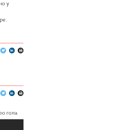
но у
ре.
ео гола.