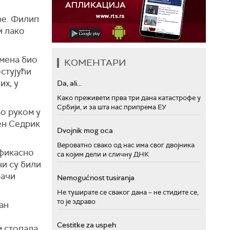
гре. Филип
и лако
мена био
КОМЕНТАРИ
остујући
их, у
Da, ali...
Како преживети прва три дана катастрофе у
Србији, и за шта нас припрема ЕУ
ао руком у
ен Седрик
Dvojnik mog oca
Вероватно свако од нас има свог двојника
ефикасно
са којим дели и сличну ДНК
чи су били
рачи
Nemogućnost tusiranja
Не туширате се сваког дана – не стидите се,
то је здраво
Жан
Cestitke za uspeh
 стопала