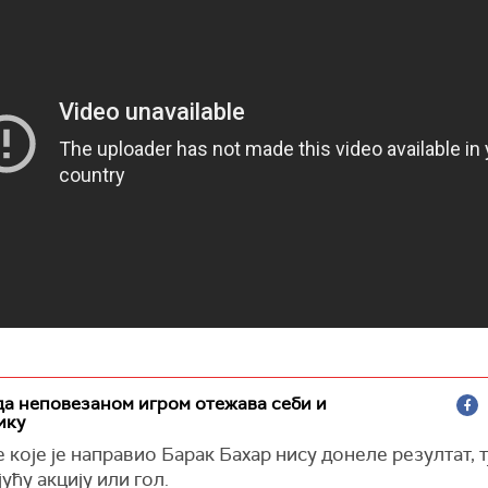
да неповезаном игром отежава себи и
ику
које је направио Барак Бахар нису донеле резултат, тј
ућу акцију или гол.