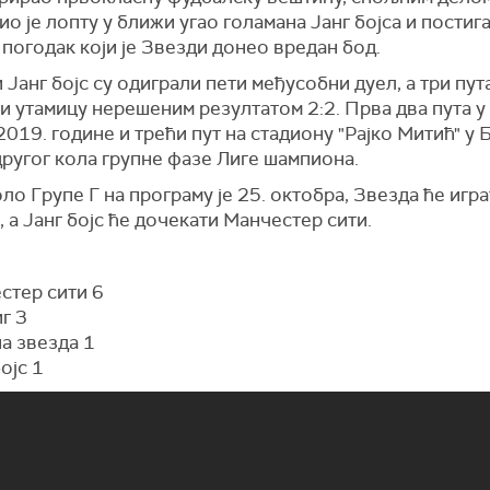
о је лопту у ближи угао голамана Јанг бојса и постиг
погодак који је Звезди донео вредан бод.
 Јанг бојс су одиграли пети међусобни дуел, а три пут
и утамицу нерешеним резултатом 2:2. Прва два пута у
2019. године и трећи пут на стадиону "Рајко Митић" у 
ругог кола групне фазе Лиге шампиона.
ло Групе Г на програму је 25. октобра, Звезда ће игр
, а Јанг бојс ће дочекати Манчестер сити.
стер сити 6
иг 3
а звезда 1
бојс 1