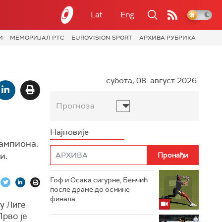
Lat
Eng
И
МЕМОРИЈАЛ РТС
EUROVISION SPORT
АРХИВА РУБРИКА
субота, 08. август 2026.
Прогноза
Најновије
шампиона.
и.
Гоф и Осака сигурне, Бенчић
после драме до осмине
финала
у Лиге
Прво је