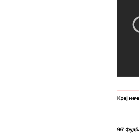
Крај меч
96' Фудб