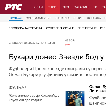
РТС
ВЕСТИ
СПОРТ
OKO
МАГАЗИН
ТВ
Р
ФУДБАЛ
МУНДИЈАЛ 2026
КОШАРКА
ТЕНИС
ОДБОЈКА
ЕВРОПСКА ТАКМИЧЕЊА
СУПЕРЛИГА СРБИЈЕ
ЛИГЕ ПЕТИЦЕ
РЕП
ИЗВОР:
СРЕДА, 04.10.2023, 17:49 -> 23:00
РТС
Букари донео Звезди бод у 
Фудбалери Црвене звезде одиграли су нерешен
Осман Букари је у финишу утакмице постигао д
Осман Бу
ФУДБАЛ
Лиги ша
Железничар верује Коковићу, у
Фудбале
клубу још две године
шампиона