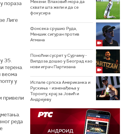
Мекени: Влаховић мора да
пу пораза
схвати шта жели и да се
фокусира
зе Лиге
Фонсека срушио Руда,
Меншик сигуран против
Атмана
Поноћни сусрет у Сурчину -
у 35.
Вилдоза дошао у Београд као
и терена.
нови играч Партизана
и веома
лопту у
Испале српска Американка и
Рускиња – изненађења у
Торонту, крај за Јовић и
 и привели
Андрејеву
дметања.
зног реда
је