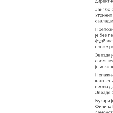
директно
Јанг бој
Угринић
савладао
Препозн
је без п
фудбале
првом р
Звезда ј
свом шес
је искор
Непажња
кажњени.
веома до
Звезде б
Букари ј
Филипа К
демонст