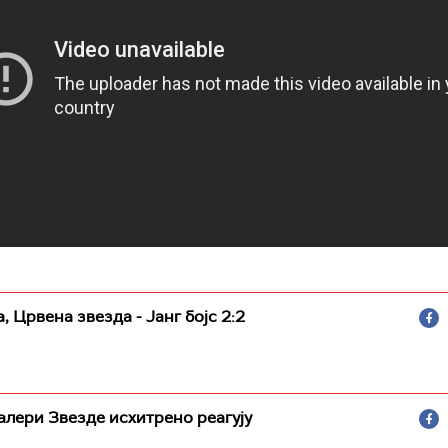
а, Црвена звезда - Јанг бојс 2:2
алери Звезде исхитрено реагују