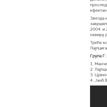
проследи
ефектан 
Звезда и
завршил
2004. и 
оквиру д
Треће ко
Лајпцига
Група Г:
1. Манче
2. Лајпц
3. Црвен
4. Јанб 