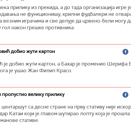
ека прилику из прекида, а до тада организација игре ј
одавања не функционишу, крилни фудбалери не отвара
 везним играчима и све делује да црвено-бели могу д
 гол након грешке противника.
овић добио жути картон
 је добио жути картон, а Бахар је променио Шерифа 
ога је ушао Жан Филип Красо.
и пропустио велику прилику
центаршут са десне стране на прву стативу није иско
ар Катаи који је главом шутирао лопту која је прошла
лманове стативе.