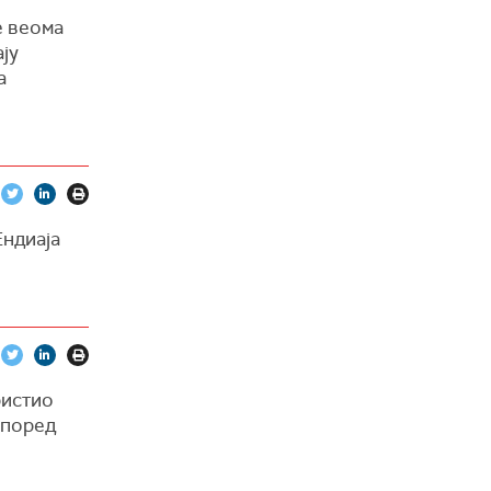
е веома
ју
а
Ендиаја
ристио
 поред