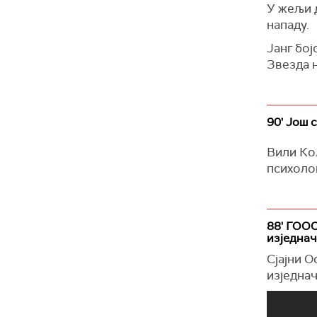
У жељи д
нападу.
Јанг бој
Звезда 
90' Још 
Вили Кол
психоло
88' ГОО
изједна
Сјајни 
изједнач