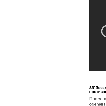
83' Звез
противн
Промене 
обећавај