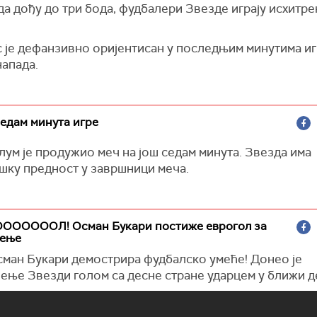
а дођу до три бода, фудбалери Звезде играју исхитре
с је дефанзивно оријентисан у последњим минутима иг
напада.
седам минута игре
ум је продужио меч на још седам минута. Звезда има
шку предност у завршници меча.
ОООООООЛ! Осман Букари постиже еврогол за
чење
Осман Букари демострира фудбалско умеће! Донео је
ење Звезди голом са десне стране ударцем у ближи д