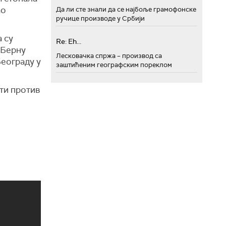
ао
Да ли сте знали да се најбоље грамофонске
ручице производе у Србији
а су
Re: Eh...
 Берну
Лесковачка спржа – производ са
Београду у
заштићеним географским пореклом
ати против