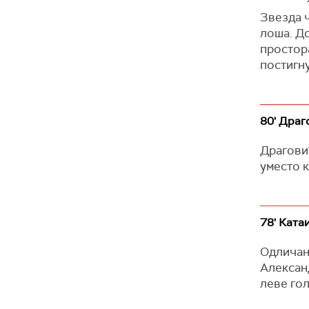
Звезда ч
лоша. Д
простора
постигну
80' Драг
Драговић
уместо к
78' Ката
Одличан 
Александ
леве го