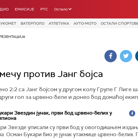
АДИО
ЕМИСИЈЕ
РТС
Остало
РУКОМЕТ
ВАТЕРПОЛО
АТЛЕТИКА
АУТО-МОТО
ОСТАЛИ СПОРТОВ
РЕЗЕНТАЦИЈА
мечу против Јанг бојса
о 2:2 са Јанг бојсом у другом колу Групе Г Лиге 
руги гол за црвено-беле и донео бод домаћој екип
кари Звездин јунак, први бод црвено-белих у
мпиона
ри Звезде уписали су први бод у овогодишњем издањ
. Осман Букари био је јунак утакмице црвено-белих. 