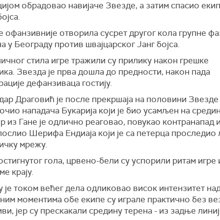
ијом обрадовао навијаче Звезде, а затим спасио еки
бојса.
е офанзивније отворила сусрет другог кола групне фа
 у Београду против швајцарског Јанг бојса.
ичног стила игре тражили су прилику након грешке
ка. Звезда је прва дошла до предности, након пада
рације дефанзиваца гостију.
ар Драговић је после прекршаја на половини Звезде 
очио нападача Букарија који је био усамљен на средин
 из Гане је одлично реаговао, повукао контранапад 
ослио Шерифа Ендиаја који је са петерца проследио 
ичку мрежу.
стигнутог гола, црвено-бели су успорили ритам игре
е крају.
у је током већег дела одликовао висок интензитет на
иним моментима обе екипе су играле практично без ве
ви, јер су прескакали средину терена - из задње лини