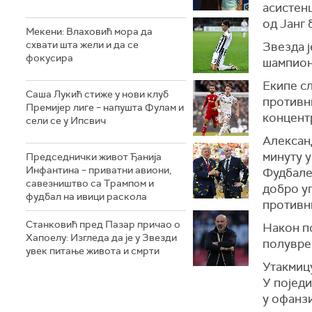
асистенц
од Јанг 
Мекени: Влаховић мора да
схвати шта жели и да се
Звезда ј
фокусира
шампиона
Екипе сл
Саша Лукић стиже у нови клуб
противни
Премијер лиге – напушта Фулам и
концент
сели се у Ипсвич
Александ
минуту у
Председнички живот Ђанија
Инфантина – приватни авиони,
Фудбалер
савезништво са Трампом и
добро уп
фудбал на ивици раскола
противн
Станковић пред Пазар причао о
Након по
Хапоелу: Изгледа да је у Звезди
полуврем
увек питање живота и смрти
Утакмиц
У појед
у офанзи