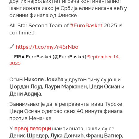
других најбољих пет играча континенталног
шампионата иако је Србија елиминисана већ у
осмини финала од Финске.
All-Star Second Team of
#EuroBasket
2025 is
confirmed.
🔗
https://t.co/my7r46rNbo
— FIBA EuroBasket (@EuroBasket)
September 14,
2025
Осим
Николе Јокића
у другом тиму су још и
Џордан Лојд, Лаури Марканен, Џеди Осман
и
Дени Авдија
.
Занимљиво је да је репрезентативац Турске
Џеди Осман одиграо свих 40 минута финала
против Немачке.
У
првој петорци
шампионата нашли су се
Денис Шредер, Лука Дончић, Франц Вагнер,