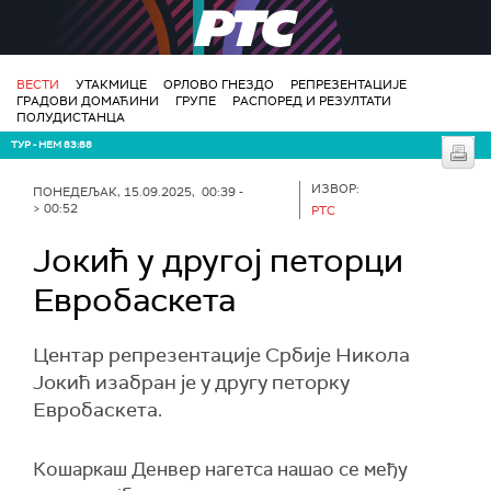
РТС
ВЕСТИ
УТАКМИЦЕ
ОРЛОВО ГНЕЗДО
РЕПРЕЗЕНТАЦИЈЕ
ГРАДОВИ ДОМАЋИНИ
ГРУПЕ
РАСПОРЕД И РЕЗУЛТАТИ
ПОЛУДИСТАНЦА
ТУР - НЕМ 83:88
ИЗВОР:
ПОНЕДЕЉАК, 15.09.2025, 00:39 -
> 00:52
РТС
Јокић у другој петорци
Евробаскета
Центар репрезентације Србије Никола
Јокић изабран је у другу петорку
Евробаскета.
Кошаркаш Денвер нагетса нашао се међу