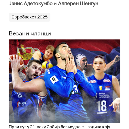
Јанис Адетокумбо
и
Алперен Шенгун
.
Евробаскет 2025
Везани чланци
Први пут у 21. веку Србија без медаље – година коју