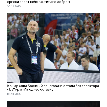
српски спорт неће памтити по добром
30. 12. 2025.
Кошаркаши Босне и Херцеговине остали без селектора
- Бећирагић поднео оставку
07. 10. 2025.