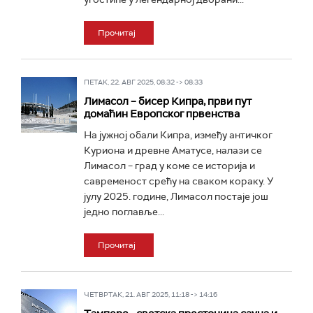
Прочитај
ПЕТАК, 22. АВГ 2025, 08:32 -> 08:33
Лимасол – бисер Кипра, први пут
домаћин Европског првенства
На јужној обали Кипра, између античког
Куриона и древне Аматусе, налази се
Лимасол – град у коме се историја и
савременост срећу на сваком кораку. У
јулу 2025. године, Лимасол постаје још
једно поглавље...
Прочитај
ЧЕТВРТАК, 21. АВГ 2025, 11:18 -> 14:16