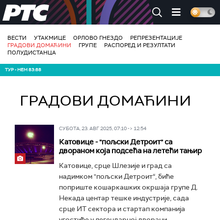
РТС
ВЕСТИ
УТАКМИЦЕ
ОРЛОВО ГНЕЗДО
РЕПРЕЗЕНТАЦИЈЕ
ГРАДОВИ ДОМАЋИНИ
ГРУПЕ
РАСПОРЕД И РЕЗУЛТАТИ
ПОЛУДИСТАНЦА
ТУР - НЕМ 83:88
ГРАДОВИ ДОМАЋИНИ
СУБОТА, 23. АВГ 2025, 07:10 -> 12:54
Катовице - "пољски Детроит" са
двораном која подсећа на летећи тањир
Катовице, срце Шлезије и град са
надимком "пољски Детроит“, биће
поприште кошаркашких окршаја групе Д.
Некада центар тешке индустрије, сада
срце ИТ сектора и стартап компанија
угостиће у легендарној дворани...