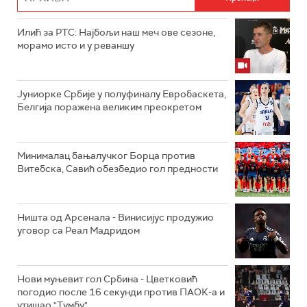
Илић за РТС: Најбољи наш меч ове сезоне,
морамо исто и у реваншу
Јуниорке Србије у полуфиналу Евробаскета,
Белгија поражена великим преокретом
Минималац бањалучког Борца против
Витебска, Савић обезбедио гол предности
Ништа од Арсенала - Винисијус продужио
уговор са Реал Мадридом
Нови муњевит гол Србина - Цветковић
погодио после 16 секунди против ПАОК-а и
утишао "Тумбу"