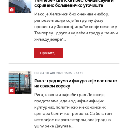
Тaмпере - светска престоница сауна и
скривено бољшевичко уточиште
Иако је Хелсинки био очекиван избор,
репрезентације које ће групну фазу
провести у Финској, играће своје мечеве у
Тампереу - другом највећем граду у "земљи
хиљаду језера"...
Прочитај
СРЕДА, 20. АВГ 2025, 15:35 -> 14:12
Рига - град шума и фигура које вас прате
на сваком кораку
Рига, главни и највећи град Летоније,
представља један од најзначајнијих
културних, политичких и економских
центара балтичког региона. Са богатом
историјом и архитектуром, овај град на
ушћу реке Даугаве...