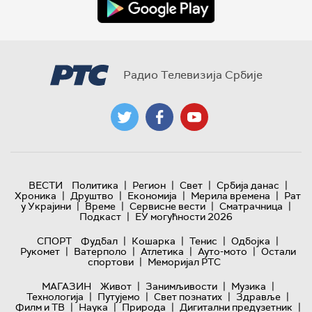
Радио Телевизија Србије
|
|
|
|
ВЕСТИ
Политика
Регион
Свет
Србија данас
|
|
|
|
Хроника
Друштво
Економија
Мерила времена
Рат
|
|
|
|
у Украјини
Време
Сервисне вести
Сматрачница
|
Подкаст
ЕУ могућности 2026
|
|
|
|
СПОРТ
Фудбал
Кошарка
Тенис
Одбојка
|
|
|
|
Рукомет
Ватерполо
Атлетика
Ауто-мото
Остали
|
спортови
Меморијал РТС
|
|
|
МАГАЗИН
Живот
Занимљивости
Музика
|
|
|
|
Технологијa
Путујемо
Свет познатих
Здравље
|
|
|
|
Филм и ТВ
Наука
Природа
Дигитални предузетник