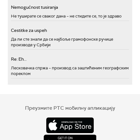
Nemogućnost tusiranja
Не туширате се сваког дана – не стидите се, то је здраво
Cestitke za uspeh
Да ли сте знали да се најбоље грамофонске ручице
производе у Србији
Re: Eh...
Лесковачка спржа – производ са заштићеним географским
пореклом
Преузмите РТС мобилну апликацију