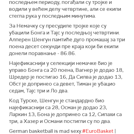
последњем периоду, погађали су тројке и
водили у већем делу четвртине, али се екипи
стегла рука у последњим минутима.
За Немачку су пресудиле тројке које су
убацили Бонга и Тајс у последњој четвртини.
Алперен Шенгун памтиће дуго промашај за три
поена десет секунди пре краја који би екипи
донели поравнање - 86:86.
Најефикаснији у селекцији немачке био је
управо Бонга са 20 поена, Вагнер је додао 18,
Шредер је постигао 16, Да Силва је додао 13,
Обст је допринео са девет, Тиман је убацио
седам, Тајс три и Ло два.
Код Турске, Шенгун је стандардно био
најефикаснији са 28, Осман је додао 23,
Ларкин 13, Бона је допринео са 12, Сипахи са
три, а Хазер и Османи постигли су по два.
German basketball is mad sexy.
#EuroBasket
|