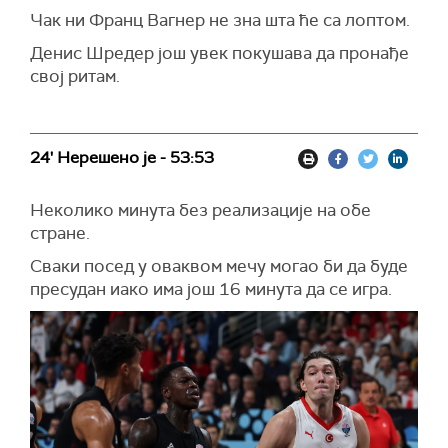
Чак ни Франц Вагнер не зна шта ће са лоптом.
Денис Шредер још увек покушава да пронађе
свој ритам.
24' Нерешено је - 53:53
Неколико минута без реализације на обе
стране.
Сваки посед у оваквом мечу могао би да буде
пресудан иако има још 16 минута да се игра.