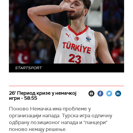
STARTSPORT
26' Период кризе у немачкој
игри - 58:55
Поново Немачка има проблеме у
организацији напада. Турска игра одличну
одбрану позиционог напада и "панцери"
поново немају решење.