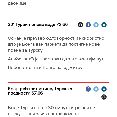
деонице.
32' Турци поново воде 72:66
Осман је преузео одговорност и искористио
што је Бонга ван паркета да постигне нове
поене за Турску.
Алибеговић је приморан да затражи тајм-аут.
Вероватно ће и Бонга назад у игру.
Крај треће четвртине, Турска у
предности 67:66
Воде Турци после 30 минута игре али се
очекује занимљив наставак меча.