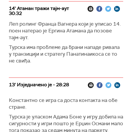
14' Атаман тражи тајм-аут
30:32
Леп ролинг Франца Вагнера који је уписао 14.
поен натерао је Ергина Атамана да позове
тајм-аут.
Турска има проблеме да брани нападе ривала
у транзицији и стратегу Панатинаикоса се то
не свиђа.
13' Изједначено је - 28:28
Константно се игра са доста контакта на обе
стране.
Турска је уласком Адама Боне у игру добила на
сигурности у игри пошто је Ерџин Османи мало
тога показао за седам минута на паркету.