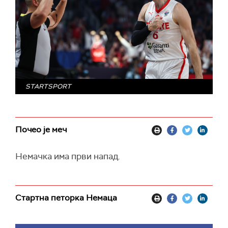
STARTSPORT
Почео је меч
Немачка има први напад.
Стартна петорка Немаца