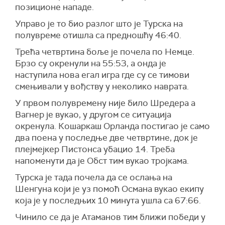
позиционе нападе.
Управо је то био разлог што је Турска на
полувреме отишла са предношћу 46:40.
Трећа четвртина боље је почела по Немце.
Брзо су окренули на 55:53, а онда је
наступила нова егал игра где су се тимови
смењивали у вођству у неколико наврата.
У првом полувремену није било Шредера а
Вагнер је вукао, у другом се ситуација
окренула. Кошаркаш Орланда постигао је само
два поена у последње две четвртине, док је
плејмејкер Пистонса убацио 14. Треба
напоменути да је Обст тим вукао тројкама.
Турска је тада почела да се ослања на
Шенгуна који је уз помоћ Османа вукао екипу
која је у последњих 10 минута ушла са 67:66.
Чинило се да је Атаманов тим ближи победи у