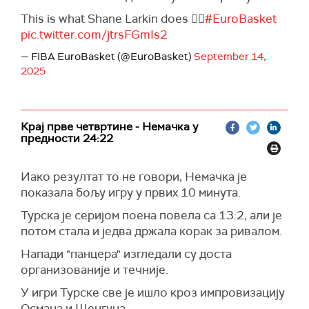
This is what Shane Larkin does 🤷‍♂️
#EuroBasket
pic.twitter.com/jtrsFGmIs2
— FIBA EuroBasket (@EuroBasket)
September 14,
2025
Крај прве четвртине - Немачка у
предности 24:22
Иако резултат то не говори, Немачка је
показала бољу игру у првих 10 минута.
Турска је серијом поена повела са 13:2, али је
потом стала и једва држала корак за ривалом.
Напади "панцера" изгледали су доста
организованије и течније.
У игри Турске све је ишло кроз импровизацију
Османа и Шенгуна.