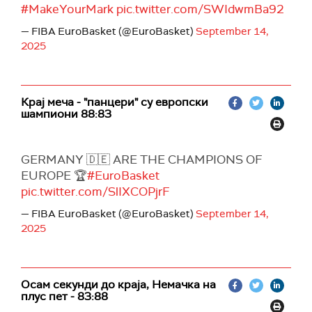
#MakeYourMark
pic.twitter.com/SWIdwmBa92
— FIBA EuroBasket (@EuroBasket)
September 14,
2025
Крај меча - "панцери" су европски
шампиони 88:83
GERMANY 🇩🇪 ARE THE CHAMPIONS OF
EUROPE 🏆
#EuroBasket
pic.twitter.com/SlIXCOPjrF
— FIBA EuroBasket (@EuroBasket)
September 14,
2025
Осам секунди до краја, Немачка на
плус пет - 83:88