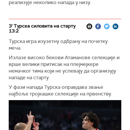
реализује неколико напада у низу.
3' Турска силовита на старту
13:2
Турска игра изузетну одбрану на почетку
меча.
Излазе високо бекови Атаманове селекције и
врше велики притисак на плејмејкере
немачког тима који не успевају да организују
нападе на старту.
У фази напада Турска оправдава звање
најбоље тројкашке селекције на првенству.