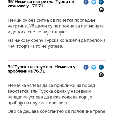
35' Немачка ван ритма, Турци не
кажњавају - 76:71
Немци су без ритма од почетка последње
четртине. Убацили су пет поена за пет минута
и доносе све лошије одлуке.
На њихову срећу Турска која жели да преломи
меч тројкама то не успева.
34' Турска на плус пет, Немачка у
проблемима 76:71
Немачка успева да се приближи на посед
заостатка, али Турска одмах у наредним
нападима успева да веже кошеве који је
враћају на плус пет или шест.
Ово се дешава константно од половине треће