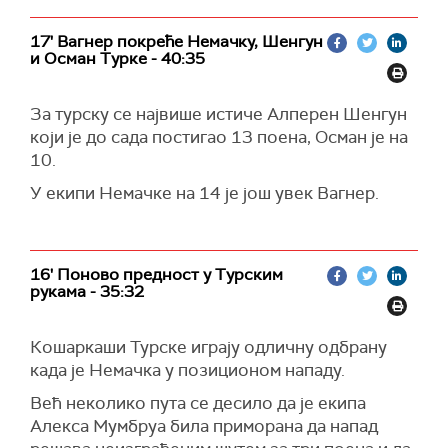
17' Вагнер покреће Немачку, Шенгун
и Осман Турке - 40:35
За турску се највише истиче Алперен Шенгун
који је до сада постигао 13 поена, Осман је на
10.
У екипи Немачке на 14 је још увек Вагнер.
16' Поново предност у Турским
рукама - 35:32
Кошаркаши Турске играју одличну одбрану
када је Немачка у позиционом нападу.
Већ неколико пута се десило да је екипа
Алекса Мумбруа била приморана да напад