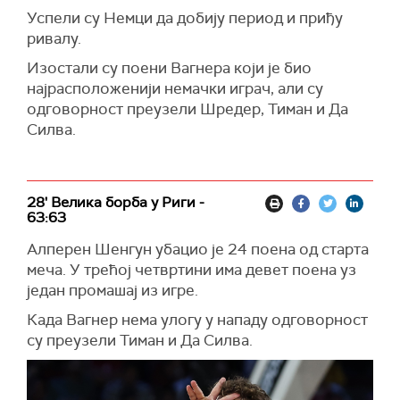
Успели су Немци да добију период и приђу
ривалу.
Изостали су поени Вагнера који је био
најрасположенији немачки играч, али су
одговорност преузели Шредер, Тиман и Да
Силва.
28' Велика борба у Риги -
63:63
Алперен Шенгун убацио је 24 поена од старта
меча. У трећој четвртини има девет поена уз
један промашај из игре.
Када Вагнер нема улогу у нападу одговорност
су преузели Тиман и Да Силва.