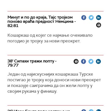
Минут и по до краја, Тајс тројком
поново враћа предност Немцима -
82:81
Кошаркаш од којег се најмање очекивало
погодио је тројку за нови преокрет.
38' Сипахи тражи лопту -
79:77
Један од најискуснијих кошаркаша Турске
постигао је тројку која доноси нови преокрет
и показује саиграчима да он жели лопту у
својим рукама у финишу.