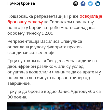
Грчкој бронза
Кошаркашка репрезентација Грчке
освојила је
бронзану медаљу
на Европском првенству
пошто је у борби за треће место савладала
борбену Финску 92:89.
Репрезентација Василиса Спанулиса
оправдала је улогу фаворита против
скандинавске селеције.
Грци су током највећег дела меча водили са
двоцифреном разликом, али су услед
опуштања дозволили Финцима да се врате и у
последња два минута направе трилер од
завршнице.
Грку је до бронзе водио Јанис Адетокумбо са
30 поена.