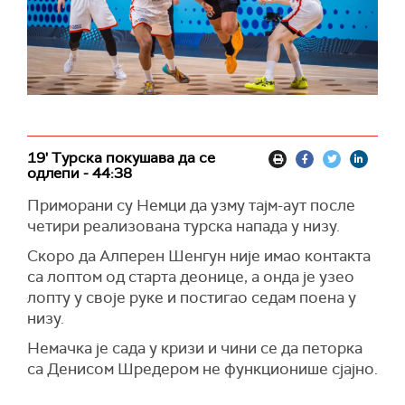
19' Турска покушава да се
одлепи - 44:38
Приморани су Немци да узму тајм-аут после
четири реализована турска напада у низу.
Скоро да Алперен Шенгун није имао контакта
са лоптом од старта деонице, а онда је узео
лопту у своје руке и постигао седам поена у
низу.
Немачка је сада у кризи и чини се да петорка
са Денисом Шредером не функционише сјајно.