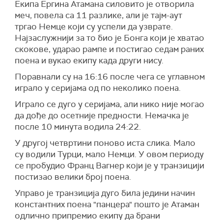
Екипа Ергина Атамана силовито је отворила
меч, повела са 11 разлике, али је тајм-аут
тргао Немце који су успели да узврате.
Најзаслужнији за то био је Бонга који је хватао
скокове, ударао рампе и постигао седам раних
поена и вукао екипу када други нису.
Поравнали су на 16:16 после чега се углавном
играло у серијама од по неколико поена.
Играло се дуго у серијама, али нико није могао
да дође до осетније предности. Немачка је
после 10 минута водила 24:22.
У другој четвртини поново иста слика. Мало
су водили Турци, мало Немци. У овом периоду
се пробудио Франц Вагнер који је у транзицији
постизао велики број поена.
Управо је транзиција дуго била једини начин
константних поена "панцера" пошто је Атаман
одлично припремио екипу да брани