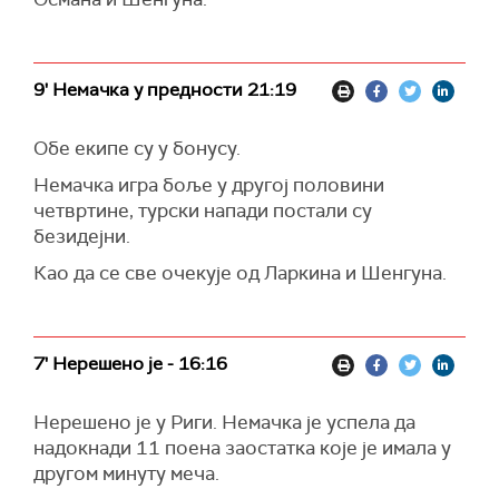
9' Немачка у предности 21:19
Обе екипе су у бонусу.
Немачка игра боље у другој половини
четвртине, турски напади постали су
безидејни.
Као да се све очекује од Ларкина и Шенгуна.
7' Нерешено је - 16:16
Нерешено је у Риги. Немачка је успела да
надокнади 11 поена заостатка које је имала у
другом минуту меча.