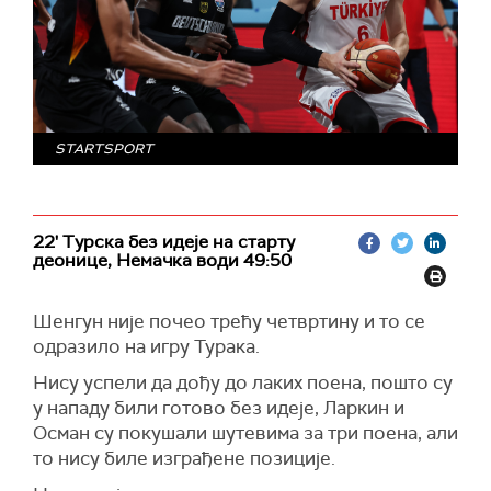
STARTSPORT
22' Турска без идеје на старту
деонице, Немачка води 49:50
Шенгун није почео трећу четвртину и то се
одразило на игру Турака.
Нису успели да дођу до лаких поена, пошто су
у нападу били готово без идеје, Ларкин и
Осман су покушали шутевима за три поена, али
то нису биле изграђене позиције.