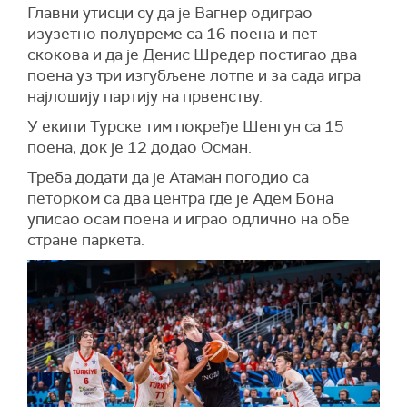
Главни утисци су да је Вагнер одиграо
изузетно полувреме са 16 поена и пет
скокова и да је Денис Шредер постигао два
поена уз три изгубљене лотпе и за сада игра
најлошију партију на првенству.
У екипи Турске тим покређе Шенгун са 15
поена, док је 12 додао Осман.
Треба додати да је Атаман погодио са
петорком са два центра где је Адем Бона
уписао осам поена и играо одлично на обе
стране паркета.