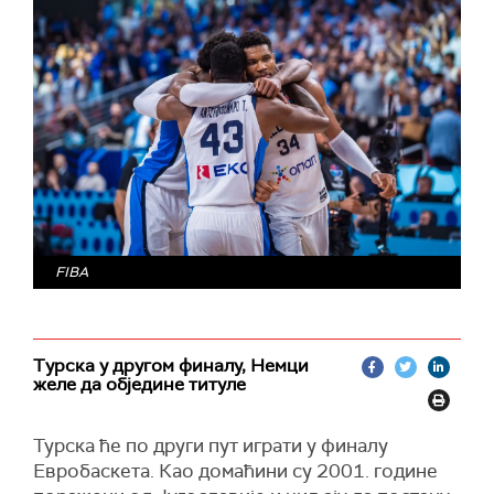
FIBA
Турска у другом финалу, Немци
желе да обједине титуле
Турска ће по други пут играти у финалу
Евробаскета. Као домаћини су 2001. године