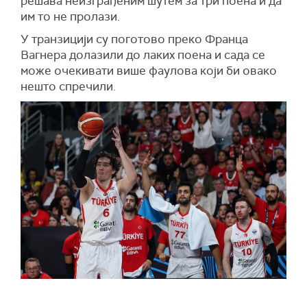
решава неизграђеним шутем за три поена и да
им то не пролази.
У транзицији су поготово преко Франца
Вагнера долазили до лаких поена и сада се
може очекивати више фаулова који би овако
нешто спречили.