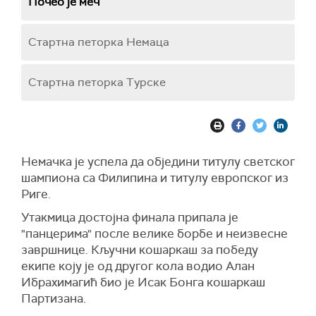
Почео је меч
Стартна петорка Немаца
Стартна петорка Турске
Немачка је успела да обједини титулу светског
шампиона са Филипина и титулу европског из
Риге.
Утакмица достојна финала припала је
"панцерима" после велике борбе и неизвесне
завршнице. Кључни кошаркаш за победу
екипе коју је од другог кола водио Алан
Ибрахимагић био је Исак Бонга кошаркаш
Партизана.