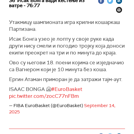
36' Исак Бонга вади кестење из
ватре - 76:77
Утакмицу шампионата игра крилни кошаркаш
Партизана.
Исак Бонга узео је лопту у своје руке када
други нису смели и погодио тројку која доноси
екипи преокрет на три и по минута до краја.
Ово су његови 18. поени којима се изједначио
са Вагнером који је 10 минута без коша.
Ергин Атаман приморан је да затражи тајм-аут.
ISAAC BONGA 🥶
#EuroBasket
pic.twitter.com/zocC77nFBm
— FIBA EuroBasket (@EuroBasket)
September 14,
2025