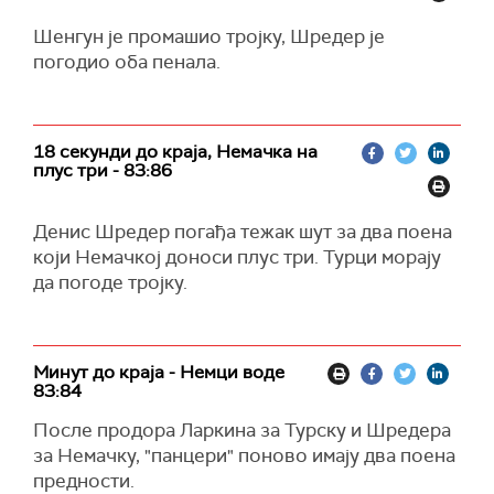
Шенгун је промашио тројку, Шредер је
погодио оба пенала.
18 секунди до краја, Немачка на
плус три - 83:86
Денис Шредер погађа тежак шут за два поена
који Немачкој доноси плус три. Турци морају
да погоде тројку.
Минут до краја - Немци воде
83:84
После продора Ларкина за Турску и Шредера
за Немачку, "панцери" поново имају два поена
предности.