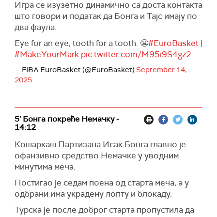
Игра се изузетно динамично са доста контакта
што говори и податак да Бонга и Тајс имају по
два фаула.
Eye for an eye, tooth for a tooth. 😬
#EuroBasket
|
#MakeYourMark
pic.twitter.com/M95i9S4gz2
— FIBA EuroBasket (@EuroBasket)
September 14,
2025
5' Бонга покреће Немачку -
14:12
Кошаркаш Партизана Исак Бонга главно је
офанзивно средство Немачке у уводним
минутима меча.
Постигао је седам поена од старта меча, а у
одбрани има украдену лопту и блокаду.
Турска је после доброг старта пропустила да