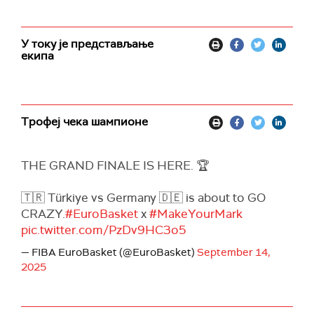
У току је представљање
екипа
Трофеј чека шампионе
THE GRAND FINALE IS HERE. 🏆
🇹🇷 Türkiye vs Germany 🇩🇪 is about to GO
CRAZY.
#EuroBasket
x
#MakeYourMark
pic.twitter.com/PzDv9HC3o5
— FIBA EuroBasket (@EuroBasket)
September 14,
2025