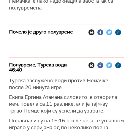
Немачка је лако надокнадила заостатак са
полувремена.
Почело је друго полувреме
Полувреме, Турска води
46:40
Турска заслужено води против Немачке
после 20 минута игре.
Екипа Ергина Атамана силовито је отворила
меч, повела са 11 разлике, али је тајм-аут
тргао Немце који су успели да узврате.
Поравнали су на 16:16 после чега се углавном
играло у серијама од по неколико поена.