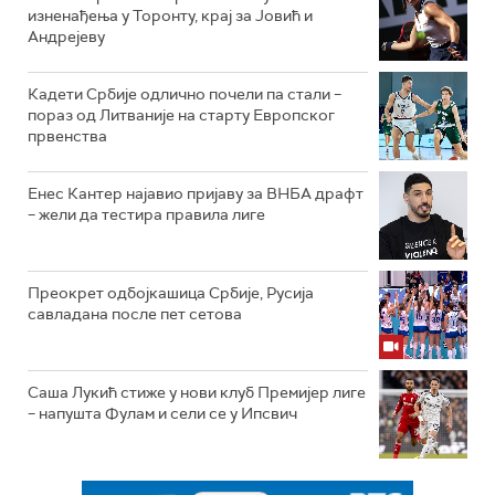
изненађења у Торонту, крај за Јовић и
Андрејеву
Кадети Србије одлично почели па стали –
пораз од Литваније на старту Европског
првенства
Енес Кантер најавио пријаву за ВНБА драфт
– жели да тестира правила лиге
Преокрет одбојкашица Србије, Русија
савладана после пет сетова
Саша Лукић стиже у нови клуб Премијер лиге
– напушта Фулам и сели се у Ипсвич