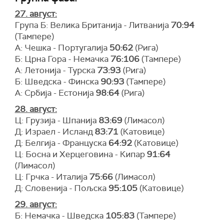
27. август:
Група Б: Велика Британија - Литванија
70:94
(Тампере)
А: Чешка - Португалија
50:62
(Рига)
Б: Црна Гора - Немачка
76:106
(Тампере)
А: Летонија - Турска
73:93
(Рига)
Б: Шведска - Финска
90:93
(Тампере)
А: Србија - Естонија
98:64
(Рига)
28. август:
Ц: Грузија - Шпанија
83:69
(Лимасол)
Д: Израел - Исланд
83:71
(Катовице)
Д: Белгија - Француска
64:92
(Катовице)
Ц: Босна и Херцеговина - Кипар
91:64
(Лимасол)
Ц: Грчка - Италија
75:66
(Лимасол)
Д: Словенија - Пољска
95:105
(Катовице)
29. август:
Б: Немачка - Шведска
105:83
(Тампере)