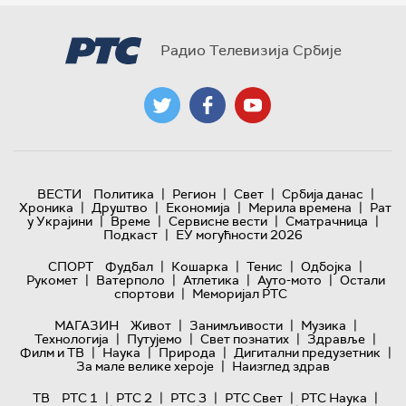
Радио Телевизија Србије
|
|
|
|
ВЕСТИ
Политика
Регион
Свет
Србија данас
|
|
|
|
Хроника
Друштво
Економија
Мерила времена
Рат
|
|
|
|
у Украјини
Време
Сервисне вести
Сматрачница
|
Подкаст
ЕУ могућности 2026
|
|
|
|
СПОРТ
Фудбал
Кошарка
Тенис
Одбојка
|
|
|
|
Рукомет
Ватерполо
Атлетика
Ауто-мото
Остали
|
спортови
Меморијал РТС
|
|
|
МАГАЗИН
Живот
Занимљивости
Музика
|
|
|
|
Технологијa
Путујемо
Свет познатих
Здравље
|
|
|
|
Филм и ТВ
Наука
Природа
Дигитални предузетник
|
За мале велике хероје
Наизглед здрав
|
|
|
|
|
ТВ
РТС 1
РТС 2
РТС 3
РТС Свет
РТС Наука