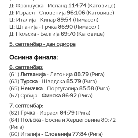
Д: Француска - Исланд
114:74
(Катовице)
Д: Израел - Словенија
96:106
(Катовице)
Ц: Италија - Кипар
89:54
(Лимасол)
Ц: Шпанија - Грчка
86:90
(Лимасол)
Д: Пољска - Белгија
69:70
(Катовице)
5. септембар - дан одмора
Осмина финала:
6. септембар:
(61)
Литванија
- Летонија
88:79
(Рига)
(63)
Турска
- Шведска
85:79
(Рига)
(65)
Немачка
- Португалија
85:58
(Рига)
(67) Србија -
Финска
86:92
(Рига)
7. септембар:
(62)
Грчка
- Израел
84:79
(Рига)
(64)
Пољска
- Босна и Херцеговина 80:72
(Рига)
(66) Италија -
Словенија 77:84
(Рига)