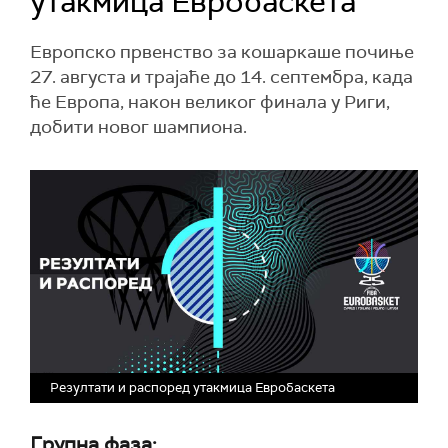
утакмица Евробаскета
Европско првенство за кошаркаше почиње
27. августа и трајаће до 14. септембра, када
ће Европа, након великог финала у Риги,
добити новог шампиона.
Резултати и распоред утакмица Евробаскета
Групна фаза: