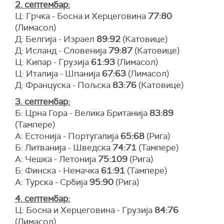
2. септембар:
Ц: Грчка - Босна и Херцеговина
77:80
(Лимасол)
Д: Белгија - Израел
89:92
(Катовице)
Д: Исланд - Словенија
79:87
(Катовице)
Ц: Кипар - Грузија
61:93
(Лимасол)
Ц: Италија - Шпанија
67:63
(Лимасол)
Д: Француска - Пољска
83:76
(Катовице)
3. септембар:
Б: Црна Гора - Велика Британија
83:89
(Тампере)
А: Естонија - Португалија
65:68
(Рига)
Б: Литванија - Шведска
74:71
(Тампере)
А: Чешка - Летонија
75:109
(Рига)
Б: Финска - Немачка
61:91
(Тампере)
А: Турска - Србија
95:90
(Рига)
4. септембар:
Ц: Босна и Херцеговина - Грузија
84:76
(Лимасол)