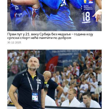
Први пут у 21. веку Србија без медаље – година коју
српски спорт неће памтити по добром
30. 12. 2025.