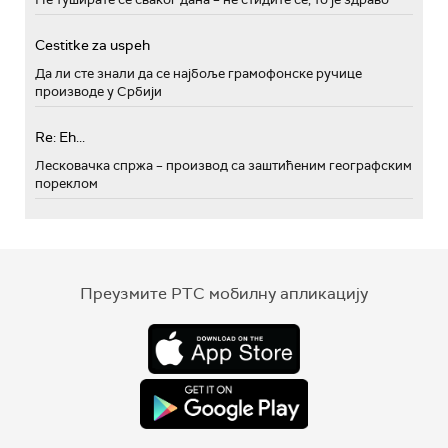
Cestitke za uspeh
Да ли сте знали да се најбоље грамофонске ручице
производе у Србији
Re: Eh...
Лесковачка спржа – производ са заштићеним географским
пореклом
Преузмите РТС мобилну апликацију