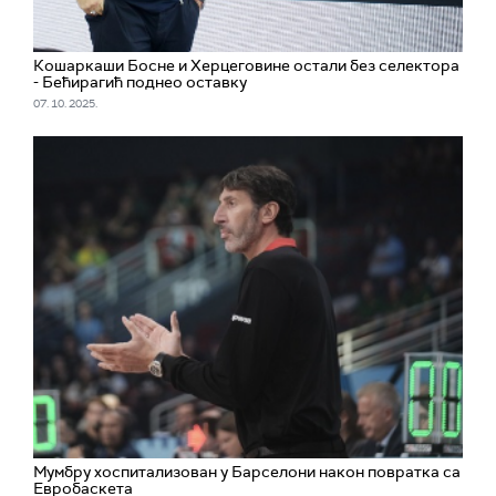
Кошаркаши Босне и Херцеговине остали без селектора
- Бећирагић поднео оставку
07. 10. 2025.
Мумбру хоспитализован у Барселони након повратка са
Евробаскета