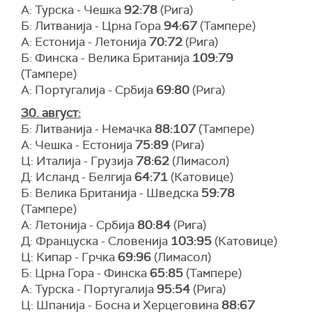
А: Турска - Чешка
92:78
(Рига)
Б: Литванија - Црна Гора
94:67
(Тампере)
А: Естонија - Летонија
70:72
(Рига)
Б: Финска - Велика Британија
109:79
(Тампере)
А: Португалија - Србија
69:80
(Рига)
30. август:
Б: Литванија - Немачка
88:107
(Тампере)
А: Чешка - Естонија
75:89
(Рига)
Ц: Италија - Грузија
78:62
(Лимасол)
Д: Исланд - Белгија
64:71
(Катовице)
Б: Велика Британија - Шведска
59:78
(Тампере)
А: Летонија - Србија
80:84
(Рига)
Д: Француска - Словенијa
103:95
(Катовице)
Ц: Кипар - Грчка
69:96
(Лимасол)
Б: Црна Гора - Финска
65:85
(Тампере)
А: Турска - Португалија
95:54
(Рига)
Ц: Шпанија - Босна и Херцеговина
88:67