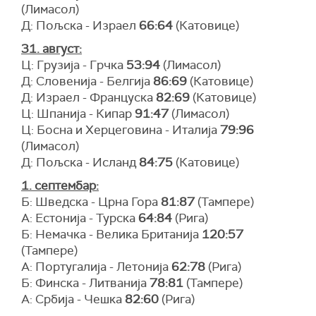
(Лимасол)
Д: Пољска - Израел
66:64
(Катовице)
31. август:
Ц: Грузија - Грчка
53:94
(Лимасол)
Д: Словенија - Белгија
86:69
(Катовице)
Д: Израел - Француска
82:69
(Катовице)
Ц: Шпанија - Кипар
91:47
(Лимасол)
Ц: Босна и Херцеговина - Италија
79:96
(Лимасол)
Д: Пољска - Исланд
84:75
(Катовице)
1. септембар:
Б: Шведска - Црна Гора
81:87
(Тампере)
А: Естонија - Турска
64:84
(Рига)
Б: Немачка - Велика Британија
120:57
(Тампере)
А: Португалија - Летонија
62:78
(Рига)
Б: Финска - Литванија
78:81
(Тампере)
А: Србија - Чешка
82:60
(Рига)