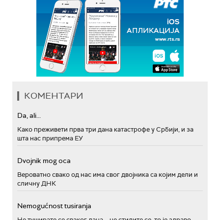
КОМЕНТАРИ
Da, ali...
Како преживети прва три дана катастрофе у Србији, и за
шта нас припрема ЕУ
Dvojnik mog oca
Вероватно свако од нас има свог двојника са којим дели и
сличну ДНК
Nemogućnost tusiranja
Не туширате се сваког дана – не стидите се, то је здраво