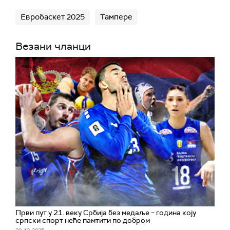
Евробаскет 2025
Тампере
Везани чланци
Први пут у 21. веку Србија без медаље – година коју
српски спорт неће памтити по добром