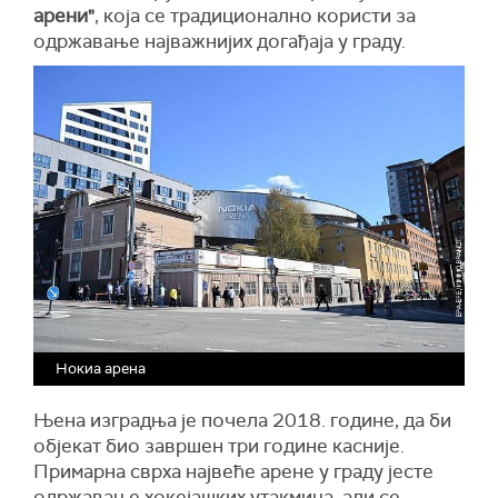
арени"
, која се традиционално користи за
одржавање најважнијих догађаја у граду.
Нокиа арена
Њена изградња је почела 2018. године, да би
објекат био завршен три године касније.
Примарна сврха највеће арене у граду јесте
одржавање хокејашких утакмица, али се