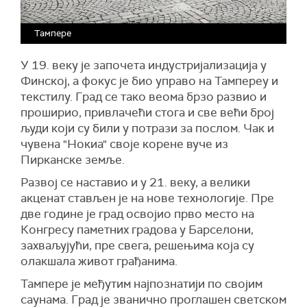
Тампере
У 19. веку је започета индустријализација у
Финској, а фокус је био управо на Тампереу и
текстилу. Град се тако веома брзо развио и
проширио, привлачећи стога и све већи број
људи који су били у потрази за послом. Чак и
чувена "Нокиа" своје корене вуче из
Пирканске земље.
Развој се наставио и у 21. веку, а велики
акценат стављен је на нове технологије. Пре
две године је град освојио прво место на
Конгресу паметних градова у Барселони,
захваљујући, пре свега, решењима која су
олакшала живот грађанима.
Тампере је међутим најпознатији по својим
саунама. Град је званично проглашен светском