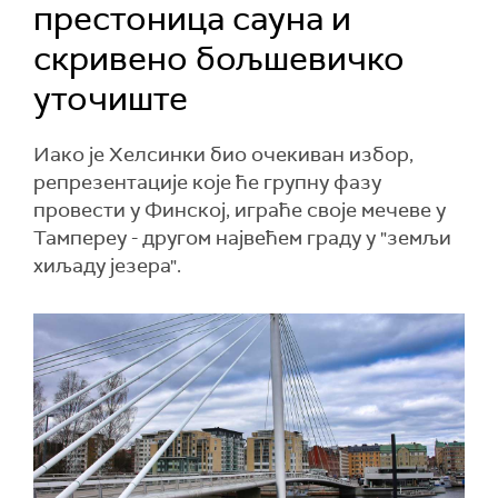
престоница сауна и
скривено бољшевичко
уточиште
Иако је Хелсинки био очекиван избор,
репрезентације које ће групну фазу
провести у Финској, играће своје мечеве у
Тампереу - другом највећем граду у "земљи
хиљаду језера".