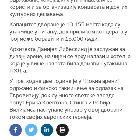
користи и за организацију концерата и других
културних дешавања.
Капацитет дворане је 13.455 места када су
утакмице у питању, док приликом концерата у
њој може боравити и 15.000 људи.
Архитекта Данијел Либескинд је заслужан за
дизајн арене, на чијем се врху налази и хотел, а
која је у више наврата била домаћин утакмица
НХЛ-а.
У претходне две године је у "Нокиа арени"
одржано и финско такмичење за одлазак на
Евровизију, док су многе светске звезде
попут Ерика Клептона, Стинга и Робија
Вилијамса наступале управо у овој дворани
током својих европских турнеја.