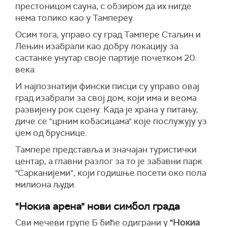
престоницом сауна, с обзиром да их нигде
нема толико као у Тампереу.
Осим тога, управо су град Тампере Стаљин и
Лењин изабрали као добру локацију за
састанке унутар своје партије почетком 20.
века.
И најпознатији фински писци су управо овај
град изабрали за свој дом, који има и веома
развијену рок сцену. Када је храна у питању,
диче се "црним кобасицама" које послужују уз
џем од бруснице.
Тампере представља и значајан туристички
центар, а главни разлог за то је забавни парк
"Сарканијеми", који годишње посети око пола
милиона људи.
"Нокиа арена" нови симбол града
Сви мечеви групе Б биће одиграни у
"Нокиа