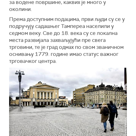
за водене површине, каквих је много у
околини.
Према доступним подацима, први људи су се у
подручују садашњег Тампереа населили у
седмом веку. Све до 18. века су се локална
места развијала захваљујући пре свега
трговини, те је град одмах по свом званичном
оснивању 1779. године имао статус важног
трговачког центра.