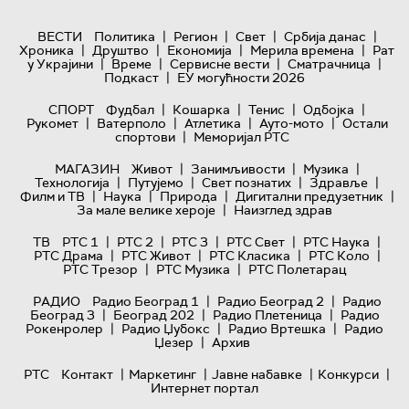
|
|
|
|
ВЕСТИ
Политика
Регион
Свет
Србија данас
|
|
|
|
Хроника
Друштво
Економија
Мерила времена
Рат
|
|
|
|
у Украјини
Време
Сервисне вести
Сматрачница
|
Подкаст
ЕУ могућности 2026
|
|
|
|
СПОРТ
Фудбал
Кошарка
Тенис
Одбојка
|
|
|
|
Рукомет
Ватерполо
Атлетика
Ауто-мото
Остали
|
спортови
Меморијал РТС
|
|
|
МАГАЗИН
Живот
Занимљивости
Музика
|
|
|
|
Технологијa
Путујемо
Свет познатих
Здравље
|
|
|
|
Филм и ТВ
Наука
Природа
Дигитални предузетник
|
За мале велике хероје
Наизглед здрав
|
|
|
|
|
ТВ
РТС 1
РТС 2
РТС 3
РТС Свет
РТС Наука
|
|
|
|
РТС Драма
РТС Живот
РТС Класика
РТС Коло
|
|
РТС Трезор
РТС Музика
РТС Полетарац
|
|
РАДИО
Радио Београд 1
Радио Београд 2
Радио
|
|
|
Београд 3
Београд 202
Радио Плетеница
Радио
|
|
|
Рокенролер
Радио Џубокс
Радио Вртешка
Радио
|
Џезер
Архив
|
|
|
|
РТС
Контакт
Маркетинг
Јавне набавке
Конкурси
Интернет портал