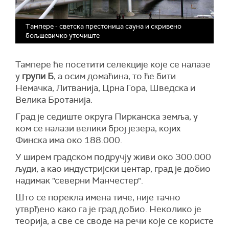
Тaмпере - светска престоница сауна и скривено
бољшевичко уточиште
Тампере ће посетити селекције које се налазе
у
групи Б
, а осим домаћина, то ће бити
Немачка, Литванија, Црна Гора, Шведска и
Велика Бротанија.
Град је седиште округа Пирканска земља, у
ком се налази велики број језера, којих
Финска има око 188.000.
У ширем градском подручју живи око 300.000
људи, а као индустријски центар, град је добио
надимак "северни Манчестер".
Што се порекла имена тиче, није тачно
утврђено како га је град добио. Неколико је
теорија, а све се своде на речи које се користе