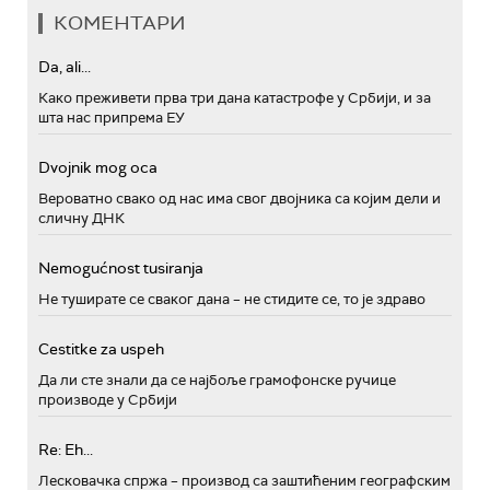
КОМЕНТАРИ
Da, ali...
Како преживети прва три дана катастрофе у Србији, и за
шта нас припрема ЕУ
Dvojnik mog oca
Вероватно свако од нас има свог двојника са којим дели и
сличну ДНК
Nemogućnost tusiranja
Не туширате се сваког дана – не стидите се, то је здраво
Cestitke za uspeh
Да ли сте знали да се најбоље грамофонске ручице
производе у Србији
Re: Eh...
Лесковачка спржа – производ са заштићеним географским