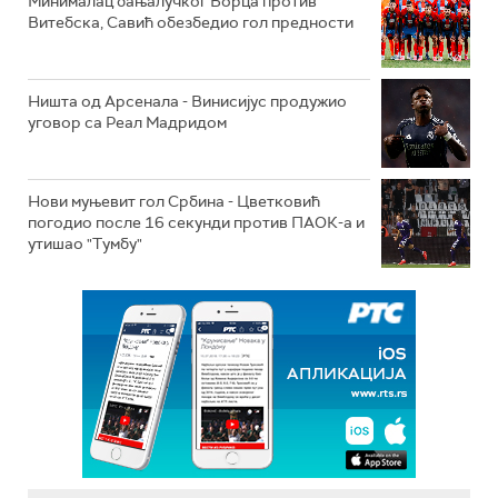
Минималац бањалучког Борца против
Витебска, Савић обезбедио гол предности
Ништа од Арсенала - Винисијус продужио
уговор са Реал Мадридом
Нови муњевит гол Србина - Цветковић
погодио после 16 секунди против ПАОК-а и
утишао "Тумбу"