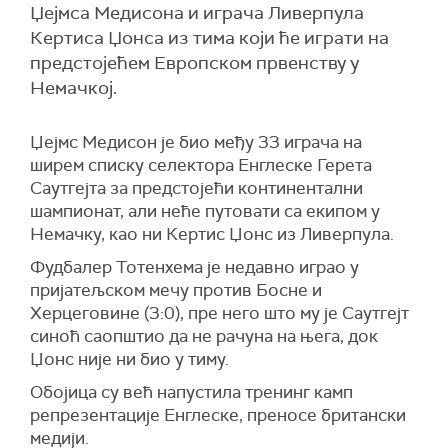
Џејмса Медисона и играча Ливерпула
Кертиса Џонса из тима који ће играти на
предстојећем Европском првенству у
Немачкој.
Џејмс Медисон је био међу 33 играча на
ширем списку селектора Енглеске Герета
Саутгејта за предстојећи континентални
шампионат, али неће путовати са екипом у
Немачку, као ни Кертис Џонс из Ливерпула.
Фудбалер Тотенхема је недавно играо у
пријатељском мечу против Босне и
Херцеговине (3:0), пре него што му је Саутгејт
синоћ саопштио да не рачуна на њега, док
Џонс није ни био у тиму.
Обојица су већ напустила тренинг камп
репрезентације Енглеске, преносе британски
медији.