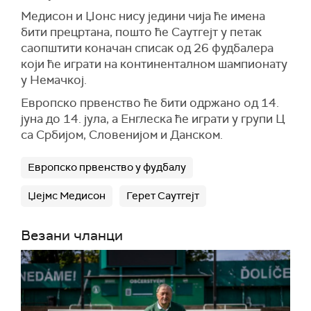
Медисон и Џонс нису једини чија ће имена
бити прецртана, пошто ће Саутгејт у петак
саопштити коначан списак од 26 фудбалера
који ће играти на континенталном шампионату
у Немачкој.
Европско првенство ће бити одржано од 14.
јуна до 14. јула, а Енглеска ће играти у групи Ц
са Србијом, Словенијом и Данском.
Европско првенство у фудбалу
Џејмс Медисон
Герет Саутгејт
Везани чланци