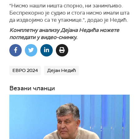
"Нисмо нашли ништа спорно, ни занимљиво.
Беспрекорно је судио и стога нисмо имали шта
да издвојимо са те утакмице.", додао је Недић.
Комплетну анализу Дејана Недића можете
погледати у видео-снимку.
ЕВРО 2024
Дејан Недић
Везани чланци