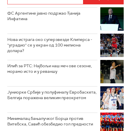
ФС Аргентине јавно подржао Ђанија
Инфатина
Нова истрага око суперзвезде Клиперса -
"уградио" се у екран од 100 милиона
долара?
Илић за РТС: Најбољи наш меч ове сезоне,
морамо исто и у реваншу
Јуниорке Србије у полуфиналу Евробаскета,
Белгија поражена великим преокретом
Минималац бањалучког Борца против
Витебска, Савић обезбедио гол предности