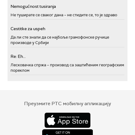
Nemogućnost tusiranja
Не туширате се сваког дана – не стидите се, то је здраво
Cestitke za uspeh
Да ли сте знали да се најбоље грамофонске ручице
производе у Србији
Re: Eh...
Лесковачка спржа – производ са заштићеним географским
пореклом
Преузмите РТС мобилну апликацију