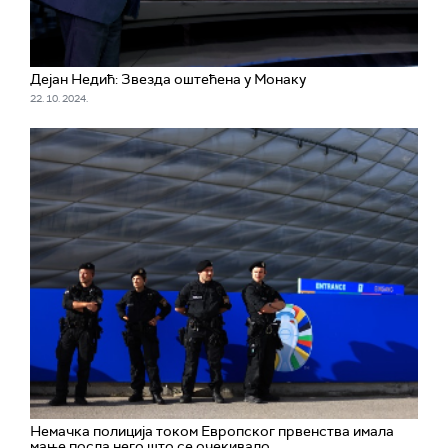
Дејан Недић: Звезда оштећена у Монаку
22. 10. 2024.
Немачка полиција током Европског првенства имала
мање посла него што се очекивало