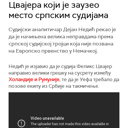
Цвајера који је заузео
место српским судијама
Судијски аналитичар Дејан Недић рекао је
да је начињена велика неправдама према
српској судијској тројци која није позвана
на Европско првенство у Немачкој.
Недић је изјавио да је судија Феликс Цвајер
направио велики грешку на сусрету између
Холандије и Румуније
, те да је Уефа требало да
позове екипу из Србије на такмичење.