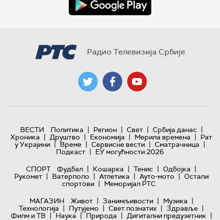
Радио Телевизија Србије
|
|
|
|
ВЕСТИ
Политика
Регион
Свет
Србија данас
|
|
|
|
Хроника
Друштво
Економија
Мерила времена
Рат
|
|
|
|
у Украјини
Време
Сервисне вести
Сматрачница
|
Подкаст
ЕУ могућности 2026
|
|
|
|
СПОРТ
Фудбал
Кошарка
Тенис
Одбојка
|
|
|
|
Рукомет
Ватерполо
Атлетика
Ауто-мото
Остали
|
спортови
Меморијал РТС
|
|
|
МАГАЗИН
Живот
Занимљивости
Музика
|
|
|
|
Технологијa
Путујемо
Свет познатих
Здравље
|
|
|
|
Филм и ТВ
Наука
Природа
Дигитални предузетник