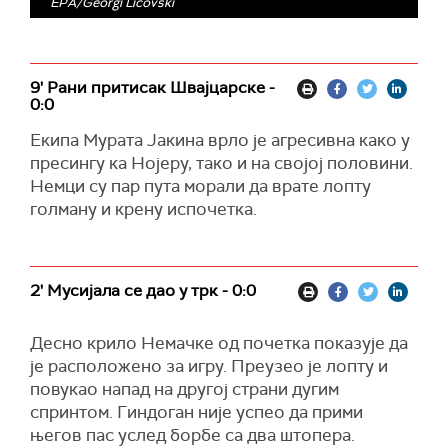
EPA/Georgi Licovski
9' Рани притисак Швајцарске -
0:0
Екипа Мурата Јакина врло је агресивна како у
пресингу ка Нојеру, тако и на својој половини.
Немци су пар пута морали да врате лопту
голману и крену испочетка.
2' Mусијала се дао у трк - 0:0
Десно крило Немачке од почетка показује да
је расположено за игру. Преузео је лопту и
повукао напад на другој страни дугим
спринтом. Гиндоган није успео да прими
његов пас услед борбе са два штопера.