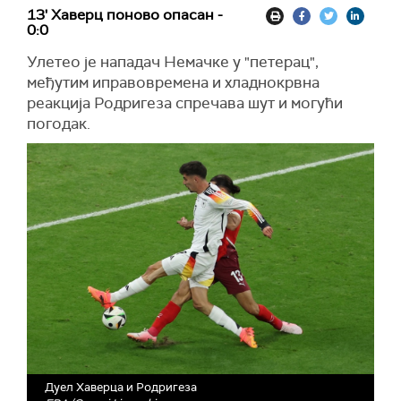
13' Хаверц поново опасан -
0:0
Улетео је нападач Немачке у "петерац",
међутим иправовремена и хладнокрвна
реакција Родригеза спречава шут и могући
погодак.
Дуел Хаверца и Родригеза