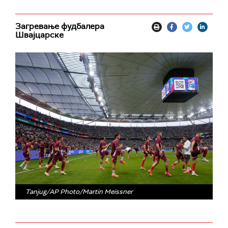
Загревање фудбалера
Швајцарске
Tanjug/AP Photo/Martin Meissner