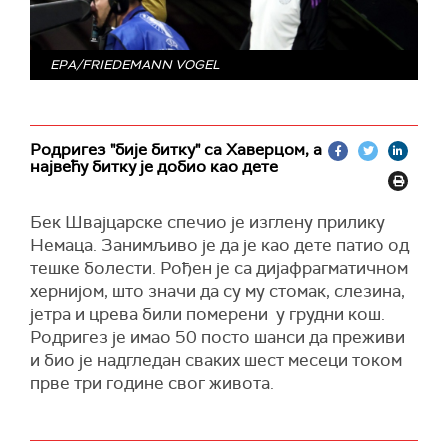
EPA/FRIEDEMANN VOGEL
Родригез "бије битку" са Хаверцом, а
највећу битку је добио као дете
Бек Швајцарске спечио је изглену прилику
Немаца. Занимљиво је да је као дете патио од
тешке болести. Рођен је са дијафрагматичном
хернијом, што значи да су му стомак, слезина,
јетра и црева били померени у грудни кош.
Родригез је имао 50 посто шанси да преживи
и био је надгледан сваких шест месеци током
прве три године свог живота.