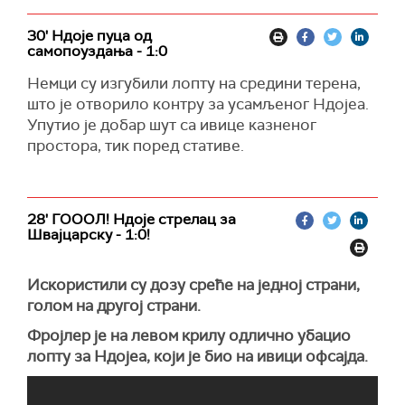
30' Ндоје пуца од
самопоуздања - 1:0
Немци су изгубили лопту на средини терена,
што је отворило контру за усамљеног Ндојеа.
Упутио је добар шут са ивице казненог
простора, тик поред стативе.
28' ГОООЛ! Ндоје стрелац за
Швајцарску - 1:0!
Искористили су дозу среће на једној страни,
голом на другој страни.
Фројлер је на левом крилу одлично убацио
лопту за Ндојеа, који је био на ивици офсајда.