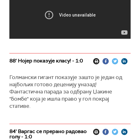
88' Нојер показује класу! - 1:0
Голмански гигант показује зашто је један од
најбољих готово деценију уназад!
Фантастична парада за одбрану Џакине
"бомбе" која је ишла право у гол покрај
стативе.
84' Варгас се прерано радовао
голу - 1:0