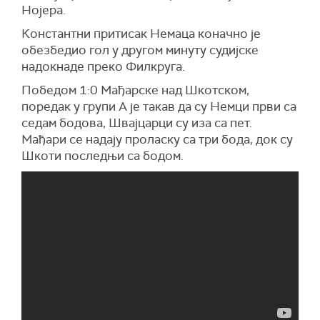
Нојера.
Константни притисак Немаца коначно је
обезбедио гол у другом минуту судијске
надокнаде преко Филкруга.
Победом 1:0 Мађарске над Шкотском,
поредак у групи А је такав да су Немци први са
седам бодова, Швајцарци су иза са пет.
Мађари се надају проласку са три бода, док су
Шкоти последњи са бодом.