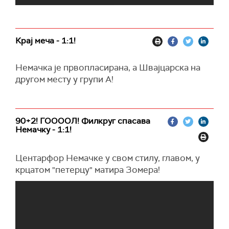
Крај меча - 1:1!
Немачка је првопласирана, а Швајцарска на
другом месту у групи А!
90+2! ГООООЛ! Филкруг спасава
Немачку - 1:1!
Центарфор Немачке у свом стилу, главом, у
крцатом "петерцу" матира Зомера!