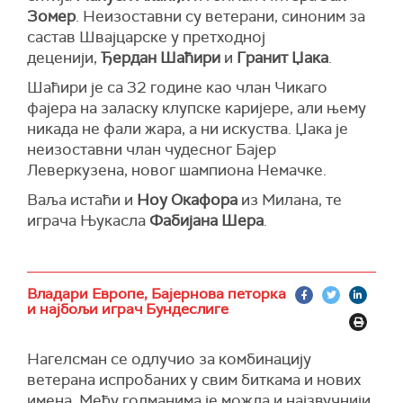
Зомер
. Неизоставни су ветерани, синоним за
састав Швајцарске у претходној
деценији,
Ђердан Шаћири
и
Гранит Џака
.
Шаћири је са 32 године као члан Чикаго
фајера на заласку клупске каријере, али њему
никада не фали жара, а ни искуства. Џака је
неизоставни члан чудесног Бајер
Леверкузена, новог шампиона Немачке.
Ваља истаћи и
Ноу Окафора
из Милана, те
играча Њукасла
Фабијана Шера
.
Владари Европе, Бајернова петорка
и најбољи играч Бундеслиге
Нагелсман се одлучио за комбинацију
ветерана испробаних у свим биткама и нових
имена. Међу голманима је можда и најзвучнији