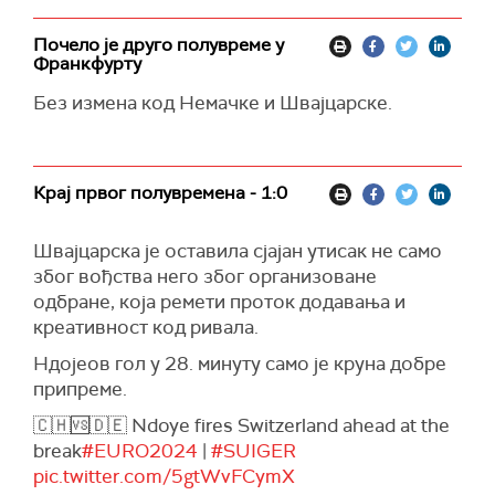
Почело је друго полувреме у
Франкфурту
Без измена код Немачке и Швајцарске.
Крај првог полувремена - 1:0
Швајцарска је оставила сјајан утисак не само
због вођства него због организоване
одбране, која ремети проток додавања и
креативност код ривала.
Ндојеов гол у 28. минуту само је круна добре
припреме.
🇨🇭🆚🇩🇪 Ndoye fires Switzerland ahead at the
break
#EURO2024
|
#SUIGER
pic.twitter.com/5gtWvFCymX