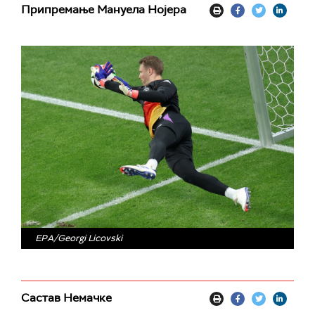
Припремање Мануела Нојера
ЕPA/Georgi Licovski
Састав Немачке