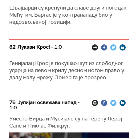
Швајцарци су кренули да славе други погодак.
Међутим, Варгас је у контранападу био у
недозвољеној позицији.
82' Лукави Крос! - 1:0
Генијалац Крос је покушао шут из слободног
ударца на левом крилу десном ногом право у
даљу малу мрежу. Зомер га је прозрео.
76' Јулијан освежава напад -
1:0
Уместо Вирца и Мусијале су на терену Лерој
Сане и Никлас Филкруг.