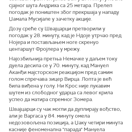
сјајног шута Андриха са 25 метара. Прелеп
погодак је поништен због прекршаја у нападу
Џамала Мусијале у зачетку акције.
Дозу среће су Швајцарци претворили у
погодак у 28. минуту, кад је Ндоје утрчао пред
Нојера и постављањем ноге скренуо
центаршут Фројлера у мрежу.
Најозбиљнија претња Немачке у даљем току
дуела десила се у 70. минуту, кад Мануел
Аканђи мајсторском реакцијом пред самим
голом спречава зицер Вирца. Лопта је већ
била виђена у голу. Ни Крос није лукавим
шутем из слободног ударца са левог крила
успео да матира спремног Зомера.
Швајцарци су чак могли да дуплирају вођство,
али је Варгаса у 84. минуту омела
недозовољена позиција, а Џаку четири минута
касније феноменална "парада" Мануела