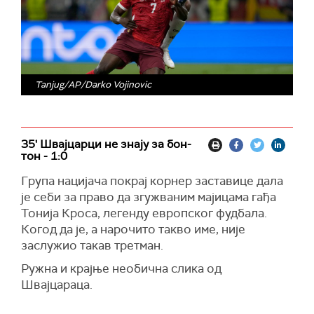
Tanjug/AP/Darko Vojinovic
35' Швајцарци не знају за бон-
тон - 1:0
Група нацијача покрај корнер заставице дала
је себи за право да згужваним мајицама гађа
Тонија Кроса, легенду европског фудбала.
Когод да је, а нарочито такво име, није
заслужио такав третман.
Ружна и крајње необична слика од
Швајцараца.