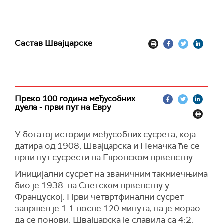
Састав Швајцарске
Преко 100 година међусобних
дуела - први пут на Евру
У богатој историји међусобних сусрета, која
датира од 1908, Швајцарска и Немачка ће се
први пут сусрести на Европском првенству.
Иницијални сусрет на званичним такмиечњима
био је 1938. на Светском првенству у
Француској. Први четвртфинални сусрет
завршен је 1:1 после 120 минута, па је морао
да се понови. Швајцарска је славила са 4:2.