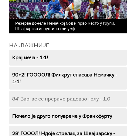
Резерве донеле Немачкој бод и прво место у групи,
Швајцарска испустила тријумф
НАЈВАЖНИЈЕ
Крај меча - 1:1!
90+2! ГООООЛ! Филкруг спасава Немачку -
1:1!
84' Варгас се прерано радовао голу - 1:0
Почело је друго полувреме у Франкфурту
28' ГОООЛ! Ндоје стрелац за Швајцарску -