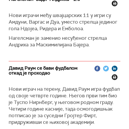
Нови играчи међу швајцарских 11 у игри су
Амдуни, Варгас и Дуа, уместо стрелца јединог
гола Ндојеа, Ридера и Емболоа.
Нагелсман је заменио несуђеног стрелца
Андриха за Маскимилијана Бајера.
Давид Раум се бави фудбалом
откад је проходао
Нови играч на терену, Давид Раум игра фудбал
од своје четврте године. Његов први тим био
је Туспо Нирнберг, у његовом родном граду.
Четири године касније, тада осмогодишњак
потписао је за суседни Гројтер Фирт,
придруживши се њиховој академији.