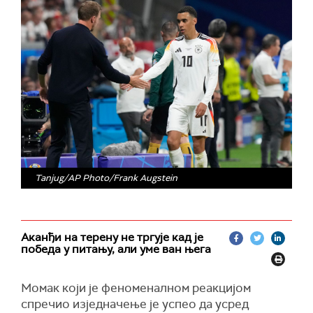
Tanjug/AP Photo/Frank Augstein
Аканђи на терену не тргује кад је
победа у питању, али уме ван њега
Момак који је феноменалном реакцијом
спречио изједначење је успео да усред