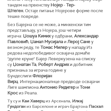
тандем на првенству
Нојер
-
Тер-
Штеген.
Остаје питање Нојерове форме после
тешке повреде.
Без Бајерна се не може, а минхенски тим
представљају, уз Нојера, још четири
играча:
Џошуа Кимих
у одбрани,
Александар
Павловић
,
Џамал Мусијала
и
Лерој Сане
у
везном реду, те
Томас Милер
у нападу.Из
редова недопобедивог освајача домаће
"дупле круне" Бајер Леверкузена на списку
су
Џонатан Та
,
Роберт Андрих
и добитник
признања за играча године у
Бундеслиги
Флоријан
Вирц
. Интернационалнце предводе освајачи
Лиге шампиона
Антонио Ридигер
и
Тони
Крос
из Реала.
Ту су и
Каи Хаверц
из Арсенала,
Илкај
Гундоган
из Барселоне и играч Брајтона
Паскал