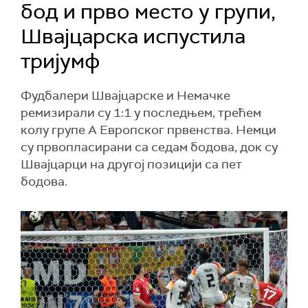
бод и прво место у групи,
Швајцарска испустила
тријумф
Фудбалери Швајцарске и Немачке
ремизирали су 1:1 у последњем, трећем
колу групе А Европског првенства. Немци
су првопласирани са седам бодова, док су
Швајцарци на другој позицији са пет
бодова.