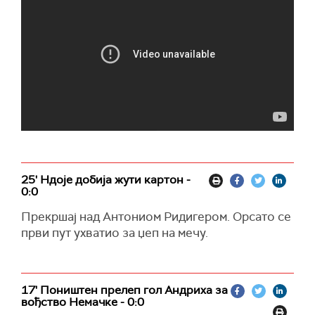
25' Ндоје добија жути картон -
0:0
Прекршај над Антониом Ридигером. Орсато се
први пут ухватио за џеп на мечу.
17' Поништен прелеп гол Андриха за
вођство Немачке - 0:0