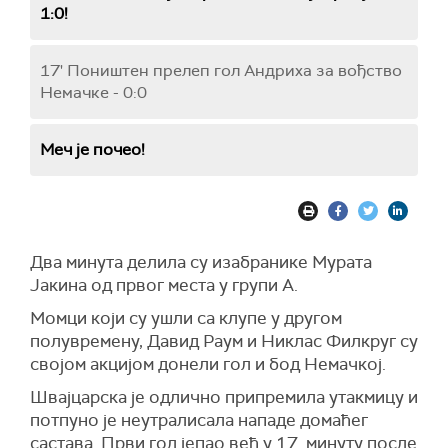
1:0!
17' Поништен прелеп гол Андриха за вођство
Немачке - 0:0
Меч је почео!
Два минута делила су изабранике Мурата
Јакина од првог места у групи А.
Момци који су ушли са клупе у другом
полувремену, Давид Раум и Никлас Филкруг су
својом акцијом донели гол и бод Немачкој.
Швајцарска је одлично припремила утакмицу и
потпуно је неутралисала нападе домаћег
састава. Први гол јепао већ у 17. минуту после