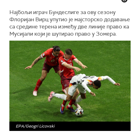
Најбољи играч Бундеслиге за ову сезону
Флоријан Вирц упутио је мајсторско додавање
са средине терена између две линије право ка
Мусијали који је шутирао право у Зомера.
EPA/Geogri Licovski