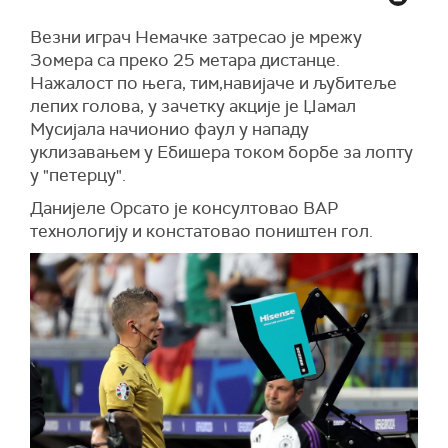
Везни играч Немачке затресао је мрежу
Зомера са преко 25 метара дистанце.
Нажалост по њега, тим,навијаче и љубитеље
лепих голова, у зачетку акције је Џамал
Мусијала начионио фаул у нападу
уклизавањем у Ебишера током борбе за лопту
у "петерцу".
Данијеле Орсато је консултовао ВАР
технологију и констатовао поништен гол.