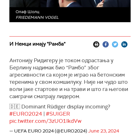
Олаф Шолц
FRIEDEMANN VOGEL
И Немци имају "Рамба"
Антонију Ридигеру је током одрастања у
Берлину надимак био "Рамбо“ због
агресивности са којом је играо на бетонским
теренима у свом комшилуку. Није ни чудо што
воли јаке стартове и на трави и што га његови
саиграчи сматрају лидером.
🇩🇪 Dominant Rüdiger display incoming?
#EURO2024
|
#SUIGER
pic.twitter.com/3zUO1IkdVw
— UEFA EURO 2024 (@EURO2024)
June 23, 2024