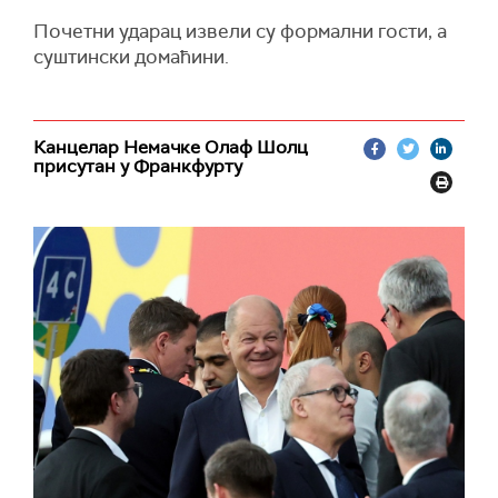
Почетни ударац извели су формални гости, а
суштински домаћини.
Канцелар Немачке Олаф Шолц
присутан у Франкфурту