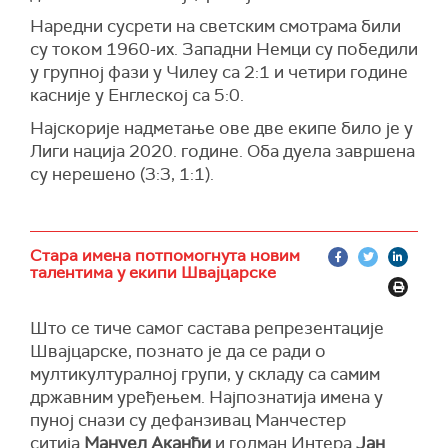
Наредни сусрети на светским смотрама били
су током 1960-их. Западни Немци су победили
у групној фази у Чилеу са 2:1 и четири године
касније у Енглеској са 5:0.
Најскорије надметање ове две екипе било је у
Лиги нација 2020. године. Оба дуела завршена
су нерешено (3:3, 1:1).
Стара имена потпомогнута новим
талентима у екипи Швајцарске
Што се тиче самог састава репрезентације
Швајцарске, познато је да се ради о
мултикултуралној групи, у складу са самим
државним уређењем. Најпознатија имена у
пуној снази су дефанзивац Манчестер
ситија
Мануел Аканђи
и голман Интера
Јан