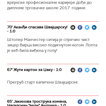
врхунске професионалне каријере дође до
дипломе трговачке школе 2017. године.
70' Аканђи спасава Швајцарску!
- 1:0
Штопер Манчестер ситија је спречио чист
зицер Вирца високо подигнутом ногом. Лопта
је већ била виђена у голу!
67' Жути картон за Џаку - 1:0
Прегруб старт капитена Швајцарске.
65' Јакинова трострука измена,
Нагелсман "вади" Андриха - 1:0