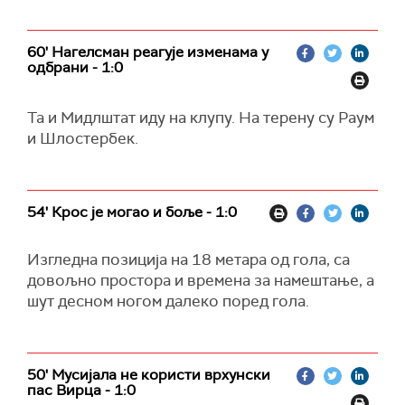
60' Нагелсман реагује изменама у
одбрани - 1:0
Та и Мидлштат иду на клупу. На терену су Раум
и Шлостербек.
54' Крос је могао и боље - 1:0
Изгледна позиција на 18 метара од гола, са
довољно простора и времена за намештање, а
шут десном ногом далеко поред гола.
50' Мусијала не користи врхунски
пас Вирца - 1:0