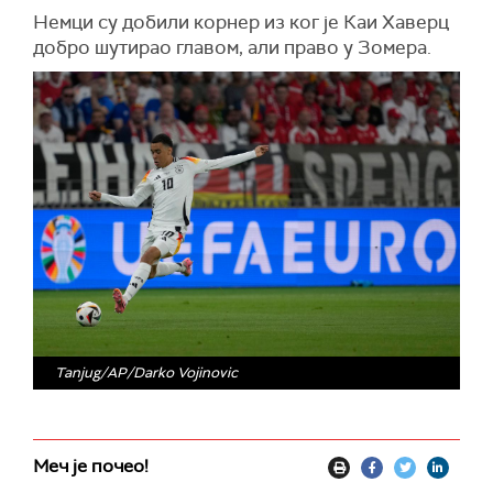
Немци су добили корнер из ког је Каи Хаверц
добро шутирао главом, али право у Зомера.
Tanjug/AP/Darko Vojinovic
Меч је почео!