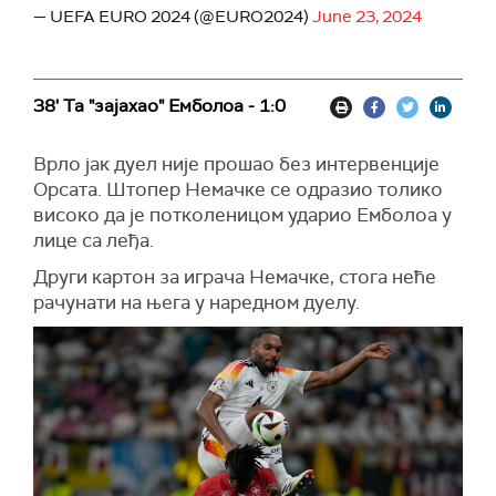
— UEFA EURO 2024 (@EURO2024)
June 23, 2024
38' Та "зајахао" Емболоа - 1:0
Врло јак дуел није прошао без интервенције
Орсата. Штопер Немачке се одразио толико
високо да је потколеницом ударио Емболоа у
лице са леђа.
Други картон за играча Немачке, стога неће
рачунати на њега у наредном дуелу.