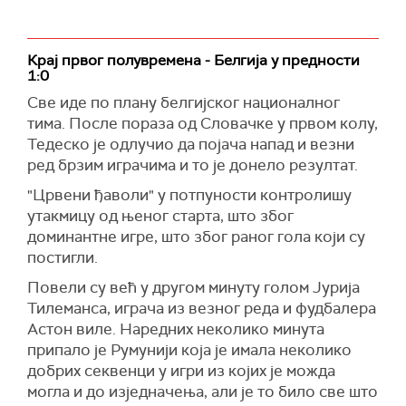
Крај првог полувремена - Белгија у предности
1:0
Све иде по плану белгијског националног
тима. После пораза од Словачке у првом колу,
Тедеско је одлучио да појача напад и везни
ред брзим играчима и то је донело резултат.
"Црвени ђаволи" у потпуности контролишу
утакмицу од њеног старта, што због
доминантне игре, што због раног гола који су
постигли.
Повели су већ у другом минуту голом Јурија
Тилеманса, играча из везног реда и фудбалера
Астон виле. Наредних неколико минута
припало је Румунији која је имала неколико
добрих секвенци у игри из којих је можда
могла и до изједначења, али је то било све што