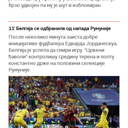
брзо удвојен па му је шут и изблокиран.
11' Белгија се одбранила од напада Румуније
После неколико минута заиста добре
иницијативе фудбалера Едварда Јорданескуа,
Белгија је успела да смири игру. "Црвени
ђаволи" контролишу средину терена и лопту
константно држе на половини селекције
Румуније.