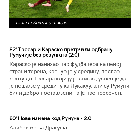
EPA-EFE/ANNA SZILAGYI
82' Тросар и Караско претрчали одбрану
Румуније без резултата (2:0)
Караско је нанизао пар фудбалера на левој
страни терена, кренуо је у средину, послао
лопту до Тросара који ју је стигао, успео је да
је пошаље у средину ка Лукакуу, али су Румуни
били добро постављени па је пас пресечен.
80' Нова измена код Румуна - 2:0
Алибев мења Драгуша.