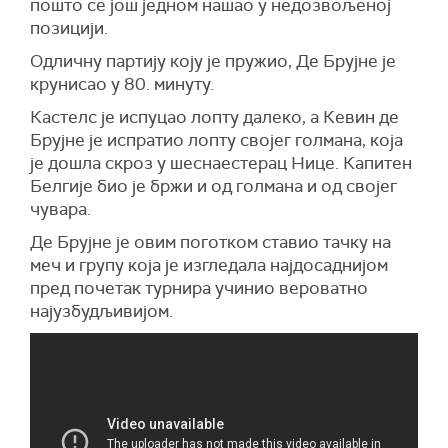
пошто се још једном нашао у недозвољеној
позицији.
Одличну партију коју је пружио, Де Брујне је
крунисао у 80. минуту.
Кастелс је испуцао лопту далеко, а Кевин де
Брујне је испратио лопту својег голмана, која
је дошла скроз у шеснаестерац Нице. Капитен
Белгије био је бржи и од голмана и од својег
чувара.
Де Брујне је овим поготком ставио тачку на
меч и групу која је изгледала најдосаднијом
пред почетак турнира учинио вероватно
најузбудљивијом.