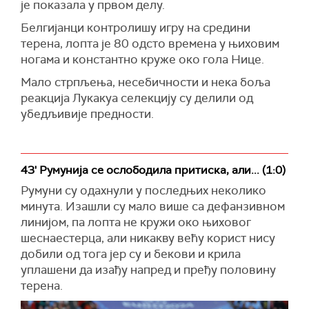
је показала у првом делу.
Белгијанци контролишу игру на средини
терена, лопта је 80 одсто времена у њиховим
ногама и константно круже око гола Нице.
Мало стрпљења, несебичности и нека боља
реакција Лукакуа селекцију су делили од
убедљивије предности.
43' Румунија се ослободила притиска, али... (1:0)
Румуни су одахнули у последњих неколико
минута. Изашли су мало више са дефанзивном
линијом, па лопта не кружи око њиховог
шеснаестерца, али никакву већу корист нису
добили од тога јер су и бекови и крила
уплашени да изађу напред и пређу половину
терена.