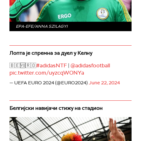
EPA-EFE/ANNA SZILAGYI
Лопта је спремна за дуел у Келну
🇧🇪🆚🇷🇴
#adidasNTF
|
@adidasfootball
pic.twitter.com/uyzcqWONYa
— UEFA EURO 2024 (@EURO2024)
June 22, 2024
Белгијски навијачи стижу на стадион