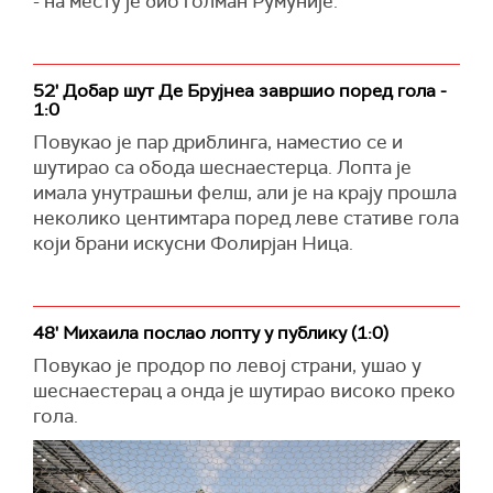
- на месту је био голман Румуније.
52' Добар шут Де Брујнеа завршио поред гола -
1:0
Повукао је пар дриблинга, наместио се и
шутирао са обода шеснаестерца. Лопта је
имала унутрашњи фелш, али је на крају прошла
неколико центимтара поред леве стативе гола
који брани искусни Фолирјан Ница.
48' Михаила послао лопту у публику (1:0)
Повукао је продор по левој страни, ушао у
шеснаестерац а онда је шутирао високо преко
гола.