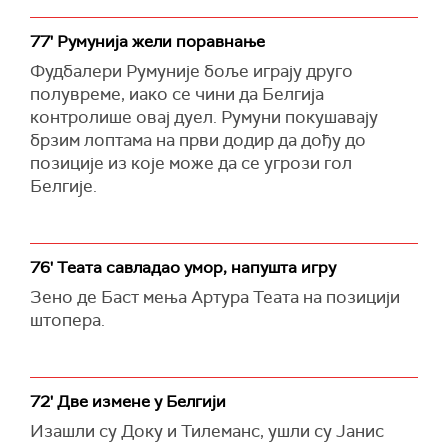
77' Румунија жели поравнање
Фудбалери Румуније боље играју друго
полувреме, иако се чини да Белгија
контролише овај дуел. Румуни покушавају
брзим лоптама на први додир да дођу до
позиције из које може да се угрози гол
Белгије.
76' Теата савладао умор, напушта игру
Зено де Баст мења Артура Теата на позицији
штопера.
72' Две измене у Белгији
Изашли су Доку и Тилеманс, ушли су Јанис