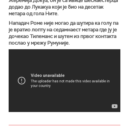
Жеремија Докуа, он је са ивице шеснаестерца
додао до Лукакуа који је био на десетак
метара од гола Ните.
Нападач Роме није могао да шутира ка голу па
је вратио лопту на седамнаест метара где ју је
дочекао Тилеманс и шутем из првог контакта
послао у мрежу Румуније.