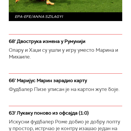
EPA-EFE/ANNA SZILAGYI
68' Двострука измена у Румунији
Олару и Хаџи су ушли у игру уместо Марина и
Михаиле.
66' Маријус Марин зарадио карту
Фудбалер Пизе уписан је на картон жуте боје.
63' Лукаку поново из офсајда (1:0)
Искусни фудбалер Роме добио је добру лопту
у простор, истрчао је контру изашао један на