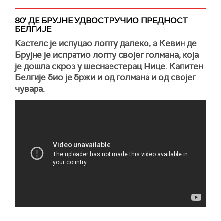
80' ДЕ БРУЈНЕ УДВОСТРУЧИО ПРЕДНОСТ
БЕЛГИЈЕ
Кастелс је испуцао лопту далеко, а Кевин де
Брујне је испратио лопту својег голмана, која
је дошла скроз у шеснаестерац Нице. Капитен
Белгије био је бржи и од голмана и од својег
чувара.