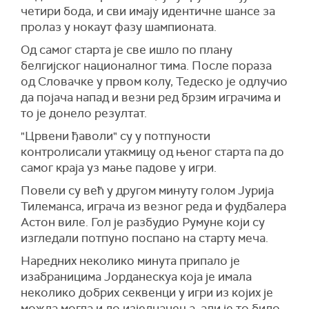
четири бода, и сви имају идентичне шансе за
пролаз у нокаут фазу шампионата.
Од самог старта је све ишло по плану
белгијског националног тима. После пораза
од Словачке у првом колу, Тедеско је одлучио
да појача напад и везни ред брзим играчима и
то је донело резултат.
"Црвени ђаволи" су у потпуности
контролисали утакмицу од њеног старта па до
самог краја уз мање падове у игри.
Повели су већ у другом минуту голом Јурија
Тилеманса, играча из везног реда и фудбалера
Астон виле. Гол је разбудио Румуне који су
изгледали потпуно поспано на старту меча.
Наредних неколико минута припало је
изабраницима Јорданескуа која је имала
неколико добрих секвенци у игри из којих је
можда могла и до изједначења, али је то било