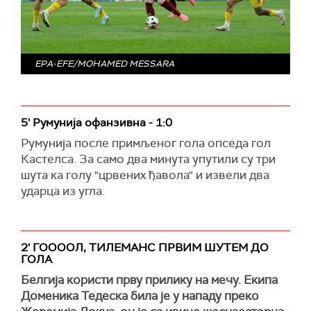
EPA-EFE/MOHAMED MESSARA
5' Румунија офанзивна - 1:0
Румунија после примљеног гола опседа гол
Кастелса. За само два минута упутили су три
шута ка голу "црвених ђавола" и извели два
ударца из угла.
2' ГООООЛ, ТИЛЕМАНС ПРВИМ ШУТЕМ ДО
ГОЛА
Белгија користи прву прилику на мечу. Екипа
Доменика Тедеска била је у нападу преко