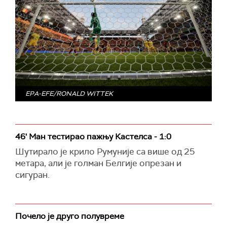
EPA-EFE/RONALD WITTEK
46' Ман тестирао пажњу Кастелса - 1:0
Шутирало је крило Румуније са више од 25
метара, али је голман Белгије опрезан и
сигуран.
Почело је друго полувреме