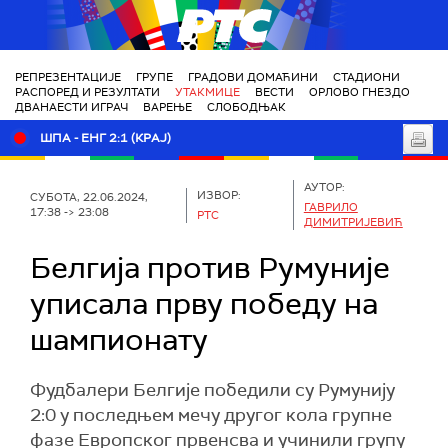
РТС
РЕПРЕЗЕНТАЦИЈЕ
ГРУПЕ
ГРАДОВИ ДОМАЋИНИ
СТАДИОНИ
РАСПОРЕД И РЕЗУЛТАТИ
УТАКМИЦЕ
ВЕСТИ
ОРЛОВО ГНЕЗДО
ДВАНАЕСТИ ИГРАЧ
ВАРЕЊЕ
СЛОБОДЊАК
ШПА - ЕНГ 2:1 (КРАЈ)
АУТОР:
ИЗВОР:
СУБОТА, 22.06.2024,
ГАВРИЛО
17:38 -> 23:08
РТС
ДИМИТРИЈЕВИЋ
Белгија против Румуније
уписала прву победу на
шампионату
Фудбалери Белгије победили су Румунију
2:0 у последњем мечу другог кола групне
фазе Европског првенсва и учинили групу