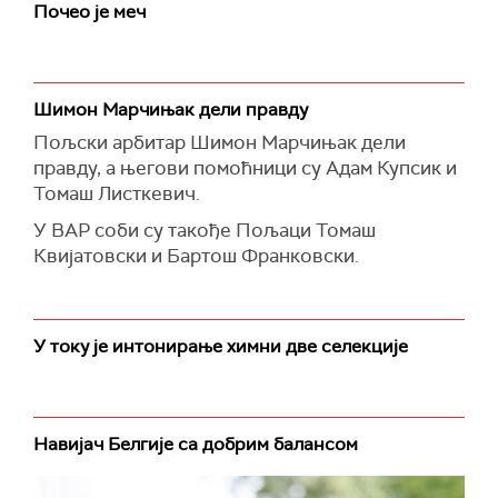
Почео је меч
Шимон Марчињак дели правду
Пољски арбитар Шимон Марчињак дели
правду, а његови помоћници су Адам Купсик и
Томаш Листкевич.
У ВАР соби су такође Пољаци Томаш
Квијатовски и Бартош Франковски.
У току је интонирање химни две селекције
Навијач Белгије са добрим балансом