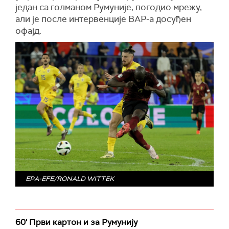
један са голманом Румуније, погодио мрежу,
али је после интервенције ВАР-а досуђен
офајд.
EPA-EFE/RONALD WITTEK
60' Први картон и за Румунију