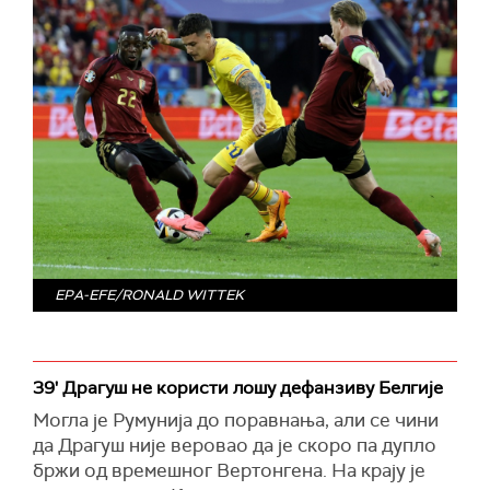
EPA-EFE/RONALD WITTEK
39' Драгуш не користи лошу дефанзиву Белгије
Могла је Румунија до поравнања, али се чини
да Драгуш није веровао да је скоро па дупло
бржи од времешног Вертонгена. На крају је