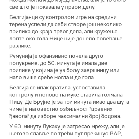
све што је показала у првом делу.
Белгијанци су контролом игре на средини
терена успели да себи створе још неколико
прилика до краја првог дела, али кружење
лопте око гола Нице није донело повећање
разлике.
Румунија је офанзивно почела друго
полувреме, до 50. минута је имала две
прилике у којима је уз бољу завршницу или
мало више среће могла и до гола.
Белгија се ипак вратила, успоставила
контролу и поново на муке ставила голмана
Ницу. Де Брујне је за три минута имао два шута
чиме је наговестио озбиљност "црвених
ђавола" да изборе максимални број бодова.
У 63. минуту Лукаку је затресао мрежу, али је
његово славље по трећи пут прекинуо ВАР,