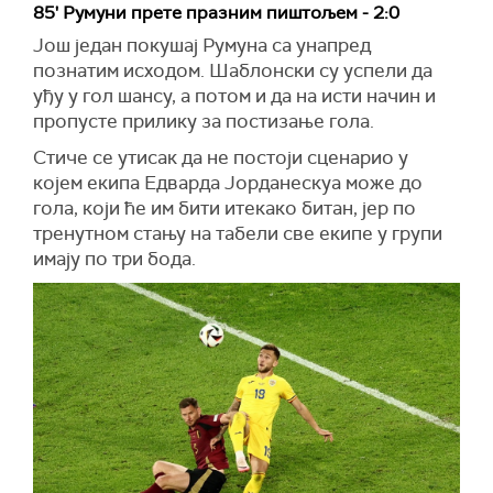
85' Румуни прете празним пиштољем - 2:0
Још један покушај Румуна са унапред
познатим исходом. Шаблонски су успели да
уђу у гол шансу, а потом и да на исти начин и
пропусте прилику за постизање гола.
Стиче се утисак да не постоји сценарио у
којем екипа Едварда Јорданескуа може до
гола, који ће им бити итекако битан, јер по
тренутном стању на табели све екипе у групи
имају по три бода.