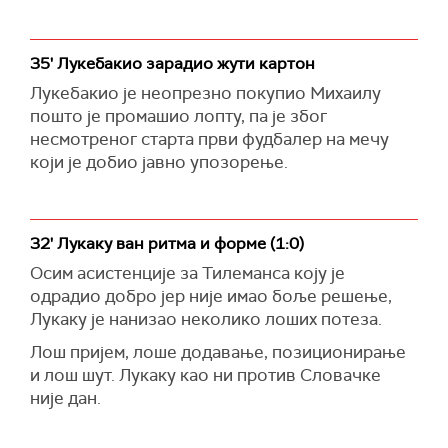
35' Лукебакио зарадио жути картон
Лукебакио је неопрезно покупио Михаилу
пошто је промашио лопту, па је због
несмотреног старта први фудбалер на мечу
који је добио јавно упозорење.
32' Лукаку ван ритма и форме (1:0)
Осим асистенције за Тилеманса коју је
одрадио добро јер није имао боље решење,
Лукаку је нанизао неколико лоших потеза.
Лош пријем, лоше додавање, позиционирање
и лош шут. Лукаку као ни против Словачке
није дан.