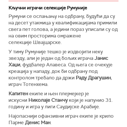
Кључни играчи селекције Румуније
Румуни се ослањању на одбрану, будући да су
на десет утакмица у квалификацијама примили
свега пет голова, а једини пораз уписали су од
на овим просторима омражене
селекције Швајцарске.
У тиму Румуније тешко је издвојити неку
звезду, али је један од бољих играча
Јанис
Хаџи
, фудбалер Алавеса. Од њега се очекује
креација у нападу, док би одбрану под
контролом требало да држи
Раду Драгушин
,
играч Тотенхема.
Капитен
екипе и њен плејмејкер је
искусни
Николаје Станчу
који је напунио 31.
годину и игра у лиги Саудијске Арабије.
Најопаснији офанзивни играч екипе је крило
Парме
Денис Ман
.