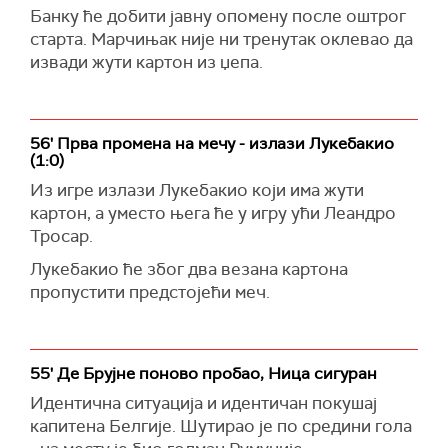
Банку ће добити јавну опомену после оштрог
старта. Марчињак није ни тренутак оклевао да
извади жути картон из џепа.
56' Прва промена на мечу - излази Лукебакио
(1:0)
Из игре излази Лукебакио који има жути
картон, а уместо њега ће у игру ући Леандро
Тросар.
Лукебакио ће због два везана картона
пропустити предстојећи меч.
55' Де Брујне поново пробао, Ница сигуран
Идентична ситуација и идентичан покушај
капитена Белгије. Шутирао је по средини гола