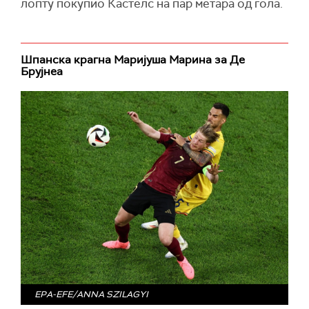
лопту покупио Кастелс на пар метара од гола.
Шпанска крагна Маријуша Марина за Де
Брујнеа
EPA-EFE/ANNA SZILAGYI