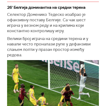
26' Белгија доминантна на средни терена
Селектор Доменико Тедеско изабрао је
офанзивну поставу Белгије. Са чак шест
играча у везном реду и на крилима који
константно контролишу игру.
Велики број играча на средини терена и у
навали често проналази рупе у дефанзиви
слањем лопти у празан простор између
редова.