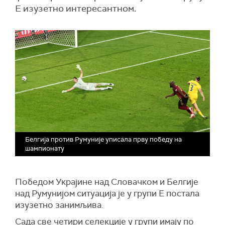
Е изузетно интересантном.
Белгија против Румуније уписала прву победу на
шампионату
Победом Украјине над Словачком и Белгије
над Румунијом ситуација је у групи Е постала
изузетно занимљива.
Сада све четири селекције у групи имају по