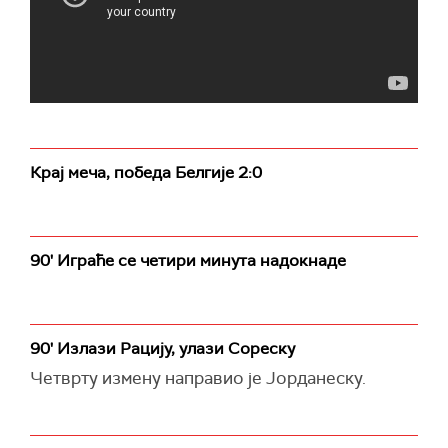
Крај меча, победа Белгије 2:0
90' Играће се четири минута надокнаде
90' Излази Рацију, улази Сореску
Четврту измену направио је Јорданеску.