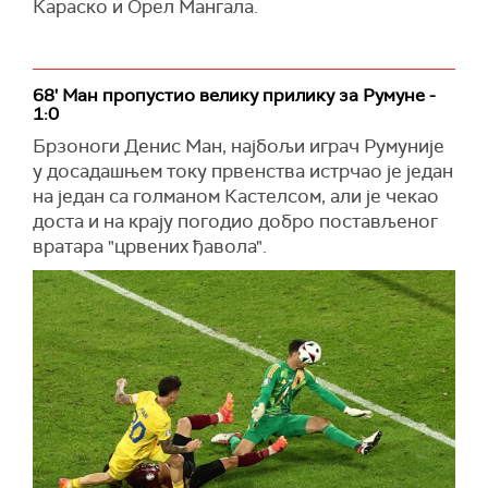
Караско и Орел Мангала.
68' Ман пропустио велику прилику за Румуне -
1:0
Брзоноги Денис Ман, најбољи играч Румуније
у досадашњем току првенства истрчао је један
на један са голманом Кастелсом, али је чекао
доста и на крају погодио добро постављеног
вратара "црвених ђавола".