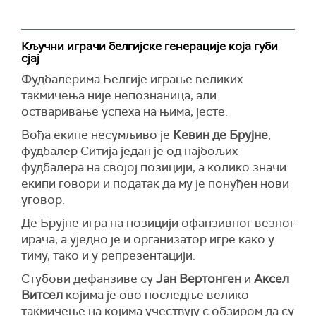
Кључни играчи белгијске генерације која губи
сјај
Фудбалерима Белгије играње великих
такмичења није непознаница, али
остваривање успеха на њима, јесте.
Вођа екипе несумљиво је
Кевин де Брујне
,
фудбалер Ситија један је од најбољих
фудбалера на својој позицији, а колико значи
екипи говори и податак да му је понуђен нови
уговор.
Де Брујне игра на позицији офанзивног везног
ирача, а уједно је и организатор игре како у
тиму, тако и у репрезентацији.
Стубови дефанзиве су
Јан Вертонген
и
Аксел
Витсел
којима је ово последње велико
такмичење на којима учествују с обзиром да су