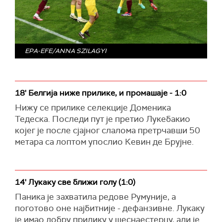
EPA-EFE/ANNA SZILAGYI
18' Белгија ниже прилике, и промашаје - 1:0
Нижу се прилике селекције Доменика
Тедеска. Последи пут је претио Лукебакио
којег је после сјајног слалома претрчавши 50
метара са лоптом упослио Кевин де Брујне.
14' Лукаку све ближи голу (1:0)
Паника је захватила редове Румуније, а
поготово оне најбитније - дефанзивне. Лукаку
је имао добру прилику у шеснаестерцу, али је