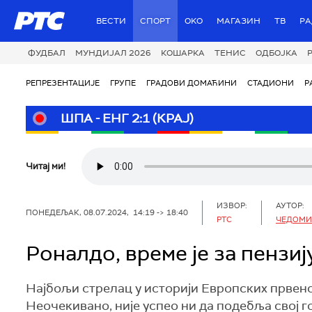
РТС
ВЕСТИ
СПОРТ
OKO
МАГАЗИН
ТВ
Р
ФУДБАЛ
МУНДИЈАЛ 2026
КОШАРКА
ТЕНИС
ОДБОЈКА
РЕПРЕЗЕНТАЦИЈЕ
ГРУПЕ
ГРАДОВИ ДОМАЋИНИ
СТАДИОНИ
Р
ШПА - ЕНГ 2:1 (КРАЈ)
Читај ми!
ИЗВОР:
АУТОР:
ПОНЕДЕЉАК, 08.07.2024, 14:19 -> 18:40
РТС
ЧЕДОМИ
Роналдо, време је за пензиј
Најбољи стрелац у историји Европских првенст
Неочекивано, није успео ни да подебља свој го