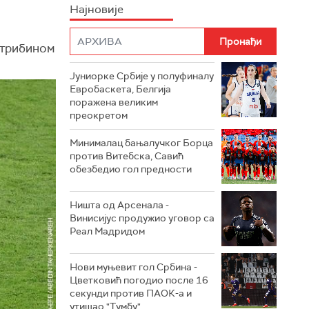
Најновије
 трибином
Јуниорке Србије у полуфиналу
Евробаскета, Белгија
поражена великим
преокретом
Минималац бањалучког Борца
против Витебска, Савић
обезбедио гол предности
Ништа од Арсенала -
Винисијус продужио уговор са
Реал Мадридом
Нови муњевит гол Србина -
Цветковић погодио после 16
секунди против ПАОК-а и
утишао "Тумбу"