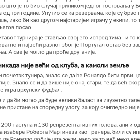
ао што је то био случај приликом једног гостовања у 
 од три године. Упутио се ка резервама, које су брзо
еше, иако би као другом најстаријем играчу у екипи, то
његов посао.
тавог турнира је стављао свој его испред тима - и то к
ватно и највећи разлог због је Португал остао без з
а. А све је могло да прође другачије.
никада није већи од клуба, а камоли земље
 почетак тунира, знало се да ће Роналдо бити први 
ије. Знало се и да више није онај стари, те да већ ско
е игра врхунски фудбал.
 и да би могао да буде велики баласт за изузетно тал
 не пристане на споредну улогу, за коју очигледно ниј
.
200 наступа и 130 репрезентативних голова, али и о
а изабере Роберта Мартинеза као тренера, били су ип
да Роналдо добије шта жели, иако за то већ неко вре