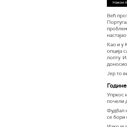
Након 
Већ про
Португал
проблема
настајао
Као и у 
опција с
лопту. И
доносио 
Јер то в
Године
Упркос 
почели д
Фудбал н
се бори
Иако је 