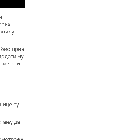
и
ећих
равилу
 био прва
додати му
измене и
нице су
стању да
ометражу,