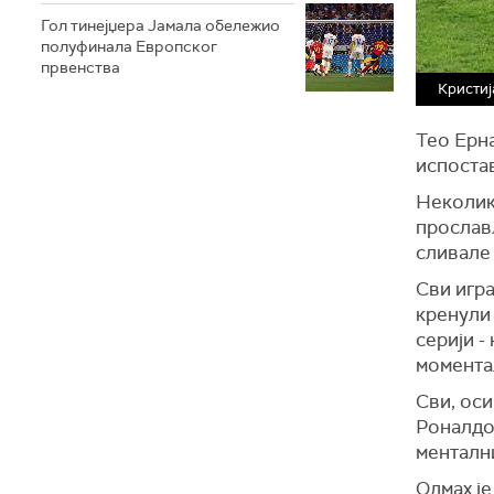
Гол тинејџера Јамала обележио
полуфинала Европског
првенства
Кристиј
Тео Ерна
испоста
Неколико
прослав
сливале 
Сви игра
кренули 
серији -
момента
Сви, оси
Роналдо,
ментални
Одмах је