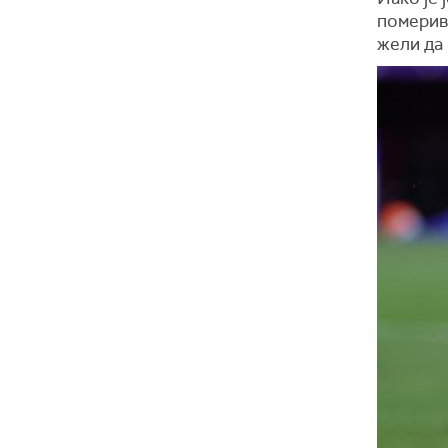
померивш
жели да 