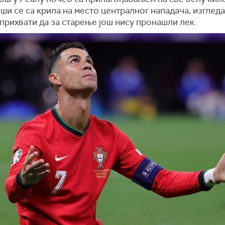
и се са крила на место централног нападача, изгледа
прихвати да за старење још нису пронашли лек.