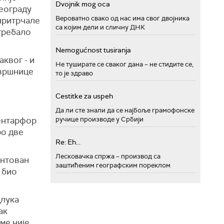
Dvojnik mog oca
Београду
Вероватно свако од нас има свог двојника
 притрчале
са којим дели и сличну ДНК
 требало
Nemogućnost tusiranja
аквог - и
Не туширате се сваког дана – не стидите се,
авршнице
то је здраво
Cestitke za uspeh
Да ли сте знали да се најбоље грамофонске
ручице производе у Србији
центарфор
ро две
Re: Eh...
Лесковачка спржа – производ са
ентован
заштићеним географским пореклом
е био
длука
ак
ме није