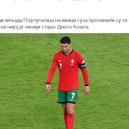
и хиљада Португалаца на ивици суза проламали су се
 на чијој је линији стајао Диого Кошта.