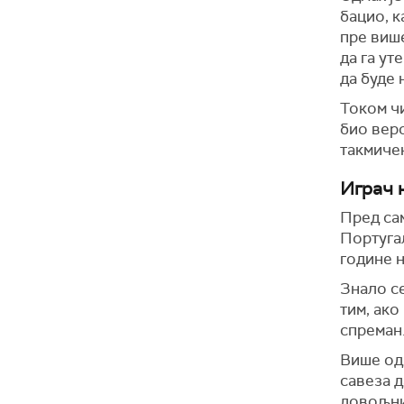
бацио, к
пре више
да га ут
да буде 
Током чи
био веро
такмичењ
Играч 
Пред сам
Португал
године н
Знало се
тим, ако
спреман
Више од 
савеза д
довољни 