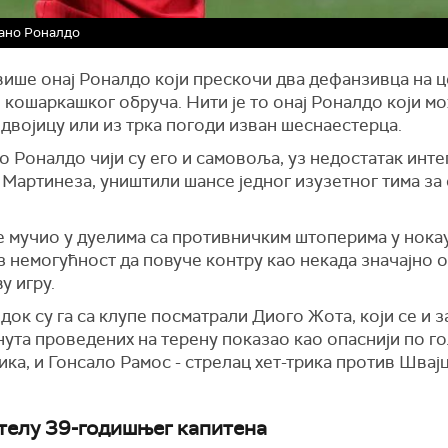
ано Роналдо
више онај Роналдо који прескочи два дефанзивца на 
 кошаркашког обруча. Нити је то онај Роналдо који м
двојицу или из трка погоди изван шеснаестерца.
то Роналдо чији су его и самовоља, уз недостатак инте
Мартинеза, уништили шансе једног изузетног тима за
е мучио у дуелима са противничким штоперима у нокау
з немогућност да повуче контру као некада значајно 
у игру.
 док су га са клупе посматрали Диого Жота, који се и з
ута проведених на терену показао као опаснији по г
ка, и Гонсало Рамос - стрелац хет-трика против Швај
 телу 39-годишњег капитена