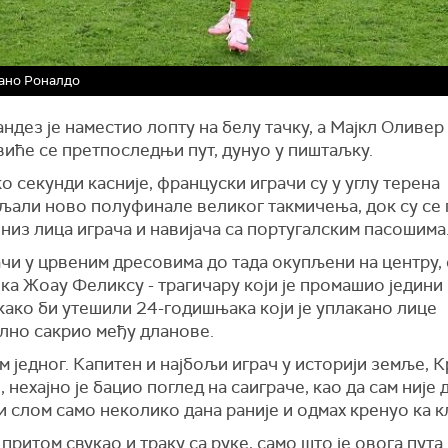
ано Роналдо
ндез је наместио лопту на белу тачку, а Мајкл Оливер 
виће се претпоследњи пут, дунуо у пиштаљку.
 секунди касније, француски играчи су у углу терена
љали ново полуфинале великог такмичења, док су се 
низ лица играча и навијача са португалским пасошима
чи у црвеним дресовима до тада окупљени на центру, 
ка Жоау Феликсу - трагичару који је промашио једини
 како би утешили 24-годишњака који је уплакано лице
лно сакрио међу дланове.
м једног. Капитен и најбољи играч у историји земље, 
 нехајно је бацио поглед на саиграче, као да сам није
 слом само неколико дана раније и одмах кренуо ка к
 притом свукао и траку са руке, само што је овога пута