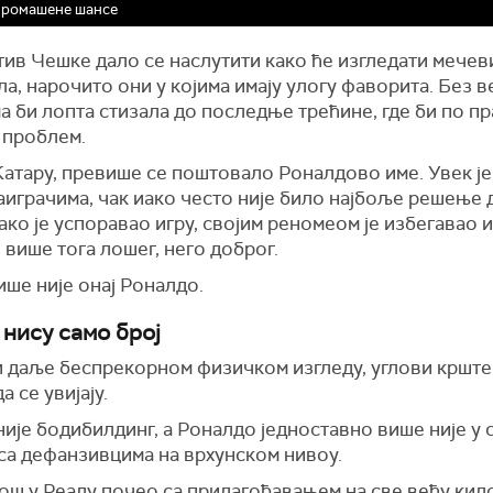
промашене шансе
тив Чешке дало се наслутити како ће изгледати мечев
а, нарочито они у којима имају улогу фаворита. Без в
 би лопта стизала до последње трећине, где би по п
 проблем.
Катару, превише се поштовало Роналдово име. Увек је
аиграчима, чак иако често није било најбоље решење 
ако је успоравао игру, својим реномеом је избегавао 
више тога лошег, него доброг.
ише није онај Роналдо.
 нису само број
и даље беспрекорном физичком изгледу, углови крште
а се увијају.
ије бодибилдинг, а Роналдо једноставно више није у 
 са дефанзивцима на врхунском нивоу.
још у Реалу почео са прилагођавањем на све већу кил