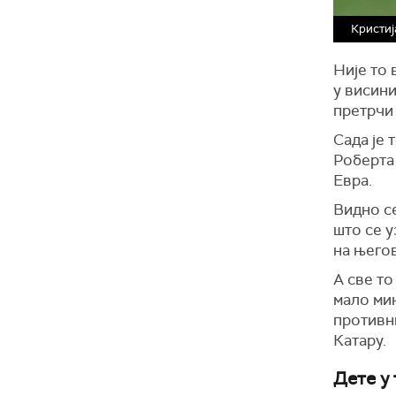
Кристиј
Није то 
у висини
претрчи 
Сада је 
Роберта 
Евра.
Видно с
што се у
на његов
А све то
мало мин
противни
Катару.
Дете у