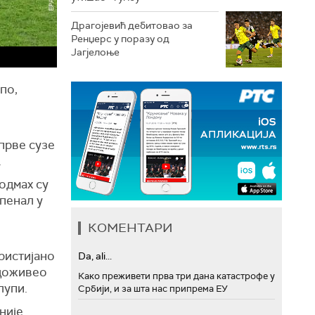
Драгојевић дебитовао за
Ренџерс у поразу од
Јагјелоње
по,
прве сузе
.
одмах су
 пенал у
КОМЕНТАРИ
Кристијано
Da, ali...
 доживео
Како преживети прва три дана катастрофе у
лупи.
Србији, и за шта нас припрема ЕУ
 није