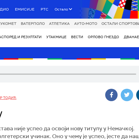
АДИО
ЕМИСИЈЕ
РТС
Остало
РУКОМЕТ
ВАТЕРПОЛО
АТЛЕТИКА
АУТО-МОТО
ОСТАЛИ СПОРТОВ
АСПОРЕД И РЕЗУЛТАТИ
УТАКМИЦЕ
ВЕСТИ
ОРЛОВО ГНЕЗДО
ДВАНАЕ
Р ТОДИЋ
у
ава није успео да освоји нову титулу у Немачкој.
лгетерски учинак. Оно у чему је успео, јесте да на