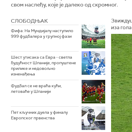
свом наслеђу, које је далеко од скромног.
СЛОБОДЊАК
Звиждуц
иза гола
Фифа: На Мундијалу наступило
999 фудбалера у групној фази
Шест утисака са Евра - светла
будућност Шпаније, пропуштене
прилике и недовољно
изненађења
Фудбал се не враћа кући,
летоваће у Шпанији
Пет кључних дуела у финалу
Европског првенства