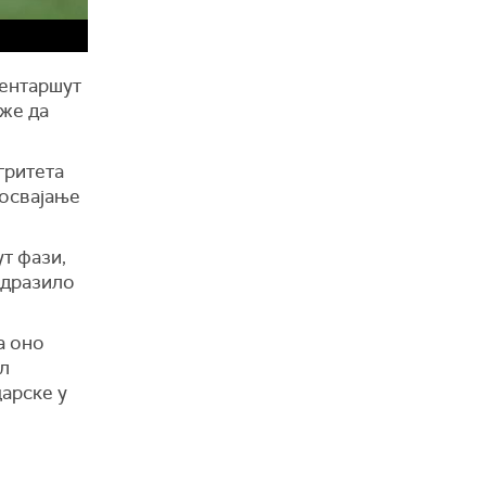
центаршут
оже да
гритета
 освајање
т фази,
одразило
а оно
ол
царске у