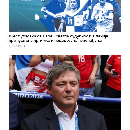
Шест утисака са Евра - светла будућност Шпаније,
пропуштене прилике и недовољно изненађења
15. 07. 2024.