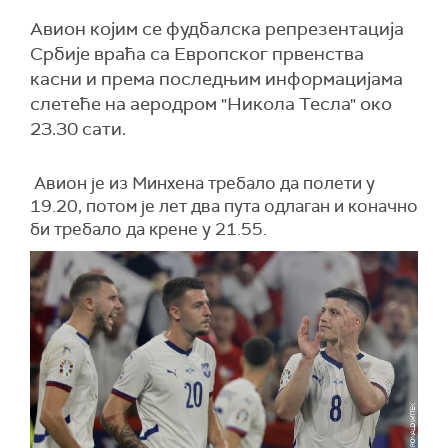
Aвион којим се фудбалска репрезентација
Србије враћа са Европског првенства
касни и према последњим информацијама
слетеће на аеродром "Никола Тесла" око
23.30 сати.
Авион је из Минхена требало да полети у
19.20, потом је лет два пута одлаган и коначно
би требало да крене у 21.55.