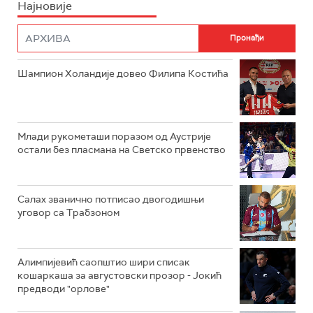
Најновије
Шампион Холандије довео Филипа Костића
Млади рукометаши поразом од Аустрије
остали без пласмана на Светско првенство
Салах званично потписао двогодишњи
уговор са Трабзоном
Алимпијевић саопштио шири списак
кошаркаша за августовски прозор - Јокић
предводи "орлове"