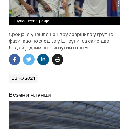
Фудбалери Србије
Србија је учешће на Евру завршила у групној
фази, као последња у Ц групи, са само два
бода и једним постигнутим голом.
ЕВРО 2024
Везани чланци