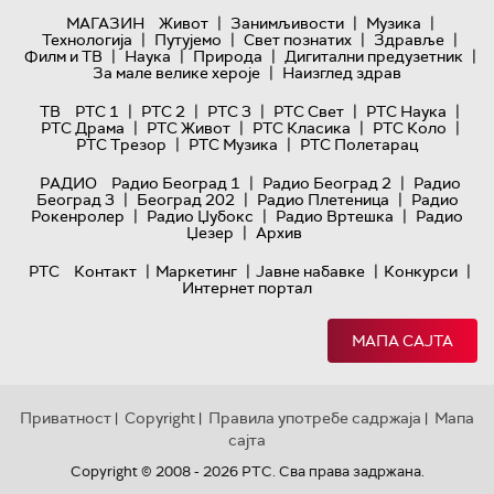
|
|
|
МАГАЗИН
Живот
Занимљивости
Музика
|
|
|
|
Технологијa
Путујемо
Свет познатих
Здравље
|
|
|
|
Филм и ТВ
Наука
Природа
Дигитални предузетник
|
За мале велике хероје
Наизглед здрав
|
|
|
|
|
ТВ
РТС 1
РТС 2
РТС 3
РТС Свет
РТС Наука
|
|
|
|
РТС Драма
РТС Живот
РТС Класика
РТС Коло
|
|
РТС Трезор
РТС Музика
РТС Полетарац
|
|
РАДИО
Радио Београд 1
Радио Београд 2
Радио
|
|
|
Београд 3
Београд 202
Радио Плетеница
Радио
|
|
|
Рокенролер
Радио Џубокс
Радио Вртешка
Радио
|
Џезер
Архив
|
|
|
|
РТС
Контакт
Маркетинг
Јавне набавке
Конкурси
Интернет портал
МАПА САЈТА
Приватност
Copyright
Правила употребе садржаја
Мапа
|
|
|
сајта
Copyright © 2008 - 2026 РТС. Сва права задржана.