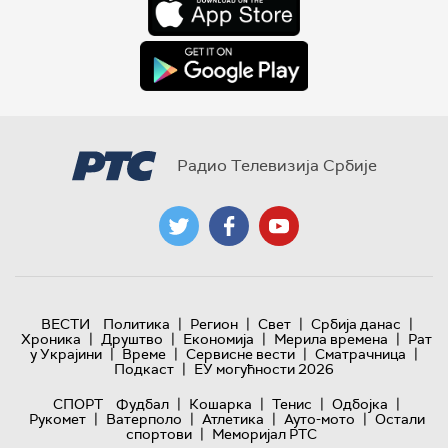
Радио Телевизија Србије
|
|
|
|
ВЕСТИ
Политика
Регион
Свет
Србија данас
|
|
|
|
Хроника
Друштво
Економија
Мерила времена
Рат
|
|
|
|
у Украјини
Време
Сервисне вести
Сматрачница
|
Подкаст
ЕУ могућности 2026
|
|
|
|
СПОРТ
Фудбал
Кошарка
Тенис
Одбојка
|
|
|
|
Рукомет
Ватерполо
Атлетика
Ауто-мото
Остали
|
спортови
Меморијал РТС