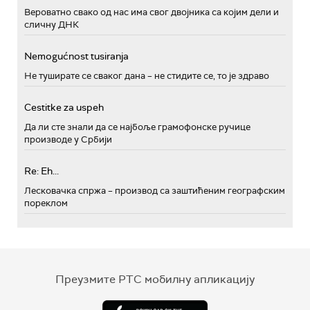
Вероватно свако од нас има свог двојника са којим дели и
сличну ДНК
Nemogućnost tusiranja
Не туширате се сваког дана – не стидите се, то је здраво
Cestitke za uspeh
Да ли сте знали да се најбоље грамофонске ручице
производе у Србији
Re: Eh...
Лесковачка спржа – производ са заштићеним географским
пореклом
Преузмите РТС мобилну апликацију