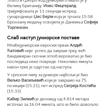
Злато и сребро код јуниорки отишло је у
Велику Британију.
Инес Фицгералд
тријумфовала је 11 секунди испред
сународнице
Џес Бејли
која је трчала 15:58.
Бронзану медаљу освојила је Данкиња
Софија
Торгенсен.
Слаб наступ јуниорске поставе
Млађејуниорски евроски првак
Алдић
Ћатовић
није успео да заврши трку, већ
бандажиран скочни зглоб вероватно је био
последица неке повреде. Неколико минута
након трке је одустао од наступа.
У српском тиму за јуниоре најбољи је био
Вељко Васиљевић
који је завршио на 75.
позицији (15:21), пет испред
Сегреја Костића
(15:33).
Кабир Зилкић
је деоницу од 4.814 метара
истрчао за 16:04 минута, што је било довољло