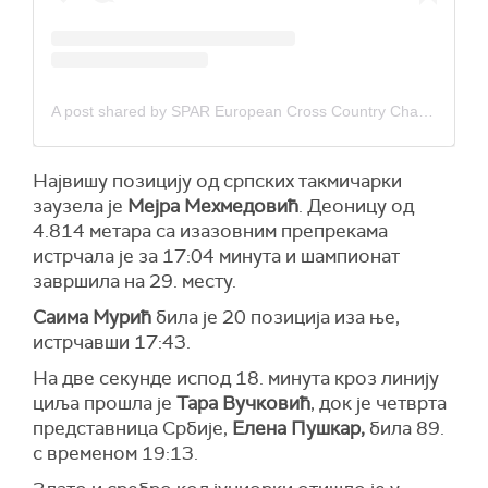
A post shared by SPAR European Cross Country Championship Antalya 2024 (@crosscountryantalya2024)
Највишу позицију од српских такмичарки
заузела је
Мејра Мехмедовић
. Деоницу од
4.814 метара са изазовним препрекама
истрчала је за 17:04 минута и шампионат
завршила на 29. месту.
Саима Мурић
била је 20 позиција иза ње,
истрчавши 17:43.
На две секунде испод 18. минута кроз линију
циља прошла је
Тара Вучковић
, док је четврта
представница Србије,
Елена Пушкар,
била 89.
с временом 19:13.