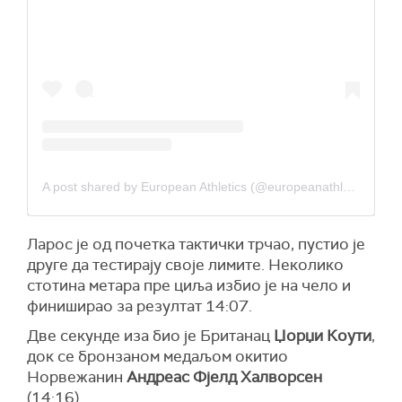
A post shared by European Athletics (@europeanathletics)
Ларос је од почетка тактички трчао, пустио је
друге да тестирају своје лимите. Неколико
стотина метара пре циља избио је на чело и
финиширао за резултат 14:07.
Две секунде иза био је Британац
Џорџи Коути
,
док се бронзаном медаљом окитио
Норвежанин
Андреас Фјелд Халворсен
(14:16).