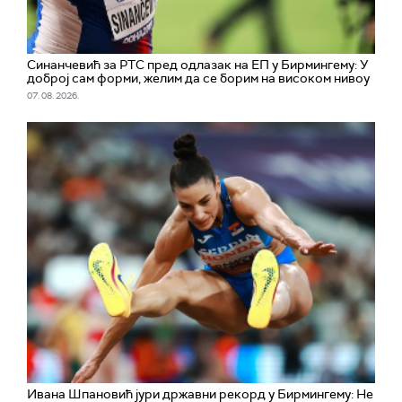
Синанчевић за РТС пред одлазак на ЕП у Бирмингему: У
доброј сам форми, желим да се борим на високом нивоу
07. 08. 2026.
Ивана Шпановић јури државни рекорд у Бирмингему: Не