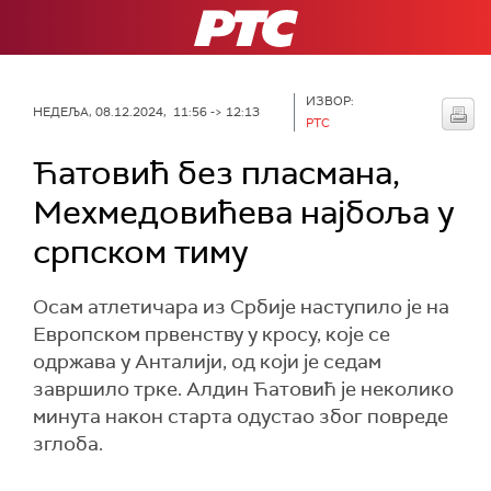
РТС
ИЗВОР:
НЕДЕЉА, 08.12.2024, 11:56 -> 12:13
РТС
Ћатовић без пласмана,
Мехмедовићева најбоља у
српском тиму
Осам атлетичара из Србије наступило је на
Европском првенству у кросу, које се
одржава у Анталији, од који је седам
завршило трке. Алдин Ћатовић је неколико
минута након старта одустао због повреде
зглоба.