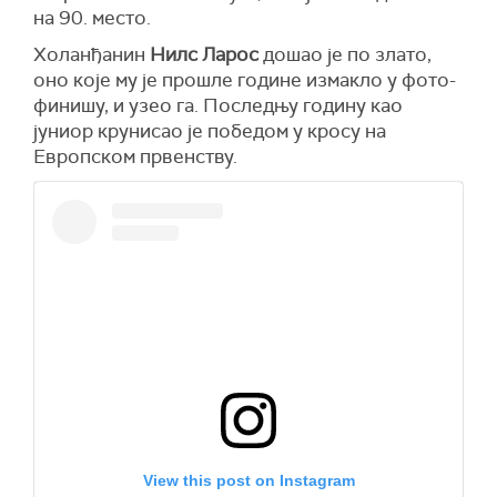
на 90. место.
Холанђанин
Нилс Ларос
дошао је по злато,
оно које му је прошле године измакло у фото-
финишу, и узео га. Последњу годину као
јуниор крунисао је победом у кросу на
Европском првенству.
View this post on Instagram