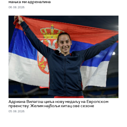
мањка ми адреналина
06. 08. 2026.
Адриана Вилагош циља нову медаљу на Европском
првенству: Желим најбољи хитац ове сезоне
05. 08. 2026.