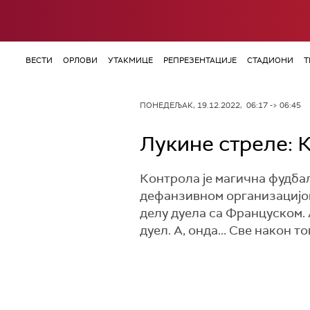
ВЕСТИ
ОРЛОВИ
УТАКМИЦЕ
РЕПРЕЗЕНТАЦИЈЕ
СТАДИОНИ
Т
ПОНЕДЕЉАК, 19.12.2022, 06:17 -> 06:45
Лукине стреле: К
Контрола је магична фудбал
дефанзивном организацијом,
делу дуела са Француском. А
дуел. А, онда... Све након т