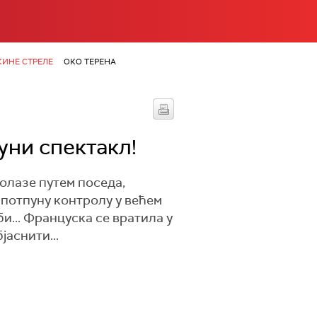
КИНЕ СТРЕЛЕ
ОКО ТЕРЕНА
уни спектакл!
долазе путем поседа,
 потпуну контролу у већем
би... Француска се вратила у
јаснити...