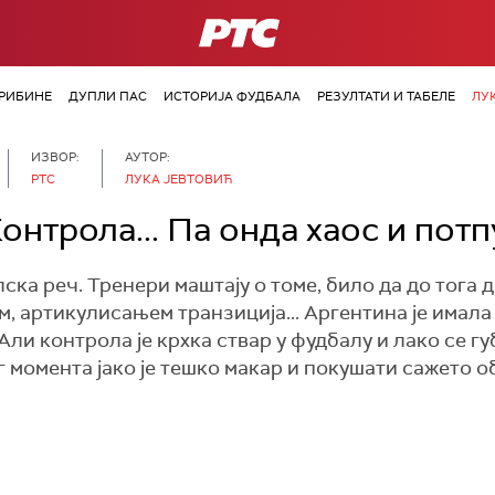
РТС
РИБИНЕ
ДУПЛИ ПАС
ИСТОРИЈА ФУДБАЛА
РЕЗУЛТАТИ И ТАБЕЛЕ
ЛУ
ИЗВОР:
АУТОР:
РТС
ЛУКА ЈЕВТОВИЋ
онтрола... Па онда хаос и потп
ска реч. Тренери маштају о томе, било да до тога 
 артикулисањем транзиција... Аргентина је имала
ли контрола је крхка ствар у фудбалу и лако се гу
ог момента јако је тешко макар и покушати сажето об