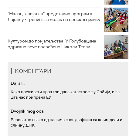
"Малац генијалац“ представио програм у
Лајонсу - тренинг за мозак на српском језику
Културом до пријатељства: У Голубовцима
одржано вече посвећено Николи Тесли
КОМЕНТАРИ
Da, ali...
Како преживети прва три дана катастрофе у Србији, и за
шта нас припрема ЕУ
Dvojnik mog oca
Вероватно свако од нас има свог двојника са којим дели и
сличну ДНК