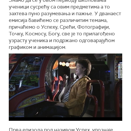
Знамо да се у овом периоду школовања
ученици сусрећу са овим предметима а то
захтева пуно разумевања и пажње. У дванаест
емисија бавићемо се различитим темама,
причаћемо о Успеху, Срећи, Фотографији,
Точку, Космосу, Богу, све је то прилагођено
узрасту ученика и подржано одговарајућом
графиком и анимацијом.
Прва епизода под називом Успех, упознаје