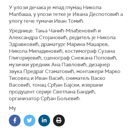
У улози дечака је млад глумац Никола
Малбаша, у улози тетке је Ивана Деспотовић а
улогу тече тумачи Иван Томић.
Уреднице: Тања Чанић-Млађеновић и
Александра Стојановић, редитељ је Никола
Здравковић, драматург Марина Маџарев,
Никола Миладиновић, костимограф Сузана
Глигоријевић, сценограф Снежана Поповић,
музички уредник Ана Павловић, дизајнер
звука Предраг Стаматовић, монтажери Марко
Тисовец и Иван Васић, сниматељ Васко
Васовић, тонац Срђан Бајски, извршни
продуцент серије Светлана Бандић,
организатор Срђан Бољевић.
Му