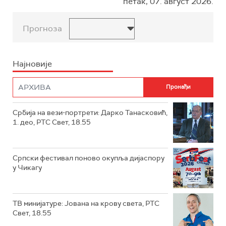
петак, 07. август 2026.
Прогноза
Најновије
Србија на вези-портрети: Дарко Танасковић,
1. део, РТС Свет, 18.55
Српски фестивал поново окупља дијаспору
у Чикагу
ТВ минијатуре: Јована на крову света, РТС
Свет, 18.55