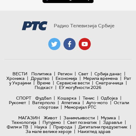
Радио Телевизија Србије
|
|
|
|
ВЕСТИ
Политика
Регион
Свет
Србија данас
|
|
|
|
Хроника
Друштво
Економија
Мерила времена
Рат
|
|
|
|
у Украјини
Време
Сервисне вести
Сматрачница
|
Подкаст
ЕУ могућности 2026
|
|
|
|
СПОРТ
Фудбал
Кошарка
Тенис
Одбојка
|
|
|
|
Рукомет
Ватерполо
Атлетика
Ауто-мото
Остали
|
спортови
Меморијал РТС
|
|
|
МАГАЗИН
Живот
Занимљивости
Музика
|
|
|
|
Технологијa
Путујемо
Свет познатих
Здравље
|
|
|
|
Филм и ТВ
Наука
Природа
Дигитални предузетник
|
За мале велике хероје
Наизглед здрав