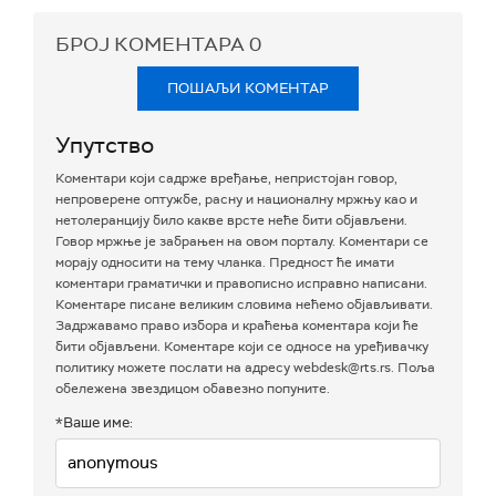
БРОЈ КОМЕНТАРА
0
ПОШАЉИ КОМЕНТАР
Упутство
Коментари који садрже вређање, непристојан говор,
непроверене оптужбе, расну и националну мржњу као и
нетолеранцију било какве врсте неће бити објављени.
Говор мржње је забрањен на овом порталу. Коментари се
морају односити на тему чланка. Предност ће имати
коментари граматички и правописно исправно написани.
Коментаре писане великим словима нећемо објављивати.
Задржавамо право избора и краћења коментара који ће
бити објављени. Коментаре који се односе на уређивачку
политику можете послати на адресу webdesk@rts.rs. Поља
обележена звездицом обавезно попуните.
*Ваше име: