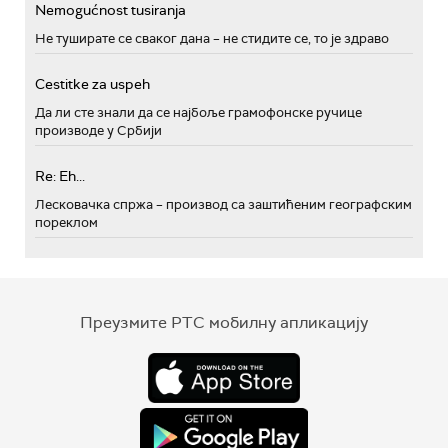
Nemogućnost tusiranja
Не туширате се сваког дана – не стидите се, то је здраво
Cestitke za uspeh
Да ли сте знали да се најбоље грамофонске ручице
производе у Србији
Re: Eh...
Лесковачка спржа – производ са заштићеним географским
пореклом
Преузмите РТС мобилну апликацију