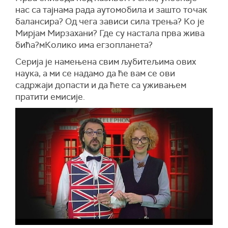
нас са тајнама рада аутомобила и зашто точак
балансира? Од чега зависи сила трења? Ко је
Мирјам Мирзахани? Где су настала прва жива
бића?мКолико има егзопланета?
Серија је намењена свим љубитељима ових
наука, а ми се надамо да ће вам се ови
садржаји допасти и да ћете са уживањем
пратити емисије.