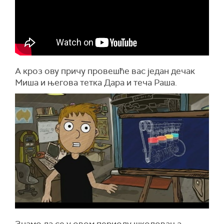
А кроз ову причу провешће вас један дечак
Миша и његова тетка Дара и теча Раша.