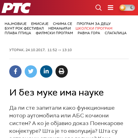
РТС
НАЈНОВИЈЕ
ЕМИСИЈЕ
СНИМА СЕ
ПРОГРАМ ЗА ДЕЦУ
БУНТ РОК ФЕСТИВАЛ
НЕМАЊИЋИ
ШКОЛСКИ ПРОГРАМ
ПЛАВА ПТИЦА
ФИЛМСКИ ПРОГРАМ
РАВНА ГОРА
СЛАГАЛИЦА
УТОРАК, 24.10.2017, 11:52 -> 13:10
И без муке има науке
Да ли сте запитали како функционише
мотор аутомобила или АБС кочиони
систем? А ко је објавио доказ Поенкарове
конјектуре? Шта је то еволуција? Шта су