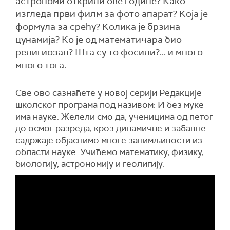
астрономи открили ове године? Како
изгледа први филм за фото апарат? Која је
формула за срећу? Колика је брзина
цунамија? Ко је од математичара био
религиозан? Шта су то фосили?... и много
много тога.
Све ово сазнаћете у новој серији Редакције
школског програма под називом: И без муке
има науке. Желели смо да, ученицима од петог
до осмог разреда, кроз динамичне и забавне
садржаје објаснимо многе занимљивости из
области науке. Учићемо математику, физику,
биологију, астрономију и геолигију.