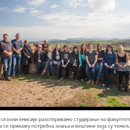
 сезони емисије разоткривамо студирање на факултет
 се прикажу потребна знања и вештине која су темељ