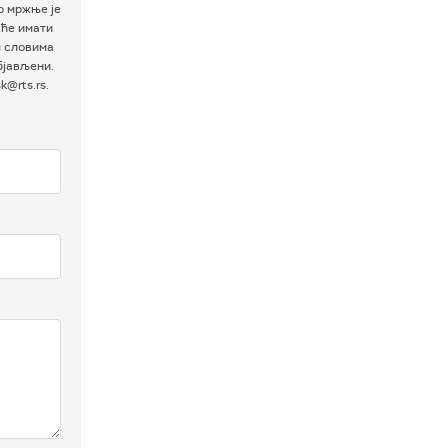
р мржње је
 ће имати
м словима
бјављени.
@rts.rs.