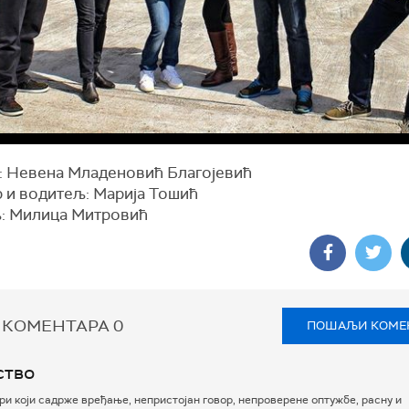
: Невена Младеновић Благојевић
 и водитељ: Марија Тошић
: Милица Митровић
 КОМЕНТАРА
0
ПОШАЉИ КОМЕ
ство
и који садрже вређање, непристојан говор, непроверене оптужбе, расну и