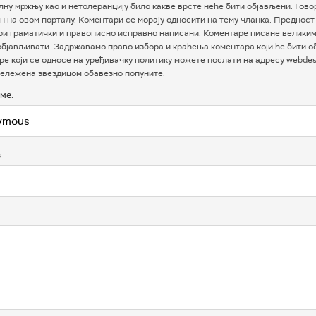
ну мржњу као и нетолеранцију било какве врсте неће бити објављени. Гово
 на овом порталу. Коментари се морају односити на тему чланка. Предност
ри граматички и правописно исправно написани. Коментаре писане велики
бјављивати. Задржавамо право избора и краћења коментара који ће бити о
е који се односе на уређивачку политику можете послати на адресу webdesk
ележена звездицом обавезно попуните.
ме:
в