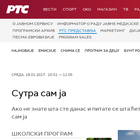
РТС
ВЕСТИ
СПОРТ
OKO
МАГАЗИН
ТВ
Р
О JАВНОМ СЕРВИСУ
ИНФОРМАТОР О РАДУ ЈАВНЕ МЕДИЈСКЕ 
ПРОГРАМСКИ АРХИВ
РТС ПРЕДСТАВЉА
МАРКЕТИНГ
ДИЈ
ПЕСМА ЕВРОВИЗИЈЕ
PROGRAM SALES
НАЈНОВИЈЕ
ЕМИСИЈЕ
СНИМА СЕ
ПРОГРАМ ЗА ДЕЦУ
БУНТ Р
СРЕДА, 18.01.2017, 10:51 -> 11:05
Сутра сам ја
Ако не знате шта сте данас и питате се шта ће
сам ја
ШКОЛСКИ ПРОГРАМ