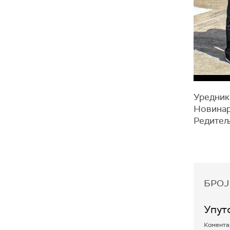
Уредник
Новинар
Редитељ
БРОЈ
Упут
Коментар