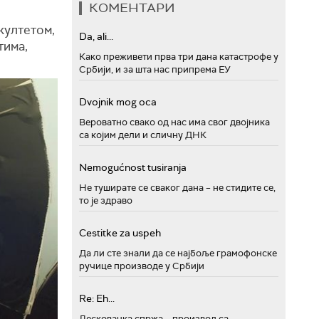
КОМЕНТАРИ
култетом,
Da, ali...
тима,
Како преживети прва три дана катастрофе у
Србији, и за шта нас припрема ЕУ
Dvojnik mog oca
Вероватно свако од нас има свог двојника
са којим дели и сличну ДНК
Nemogućnost tusiranja
Не туширате се сваког дана – не стидите се,
то је здраво
Cestitke za uspeh
Да ли сте знали да се најбоље грамофонске
ручице производе у Србији
Re: Eh...
Лесковачка спржа – производ са