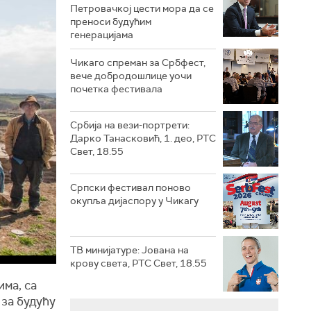
Петровачкој цести мора да се
преноси будућим
генерацијама
Чикаго спреман за Србфест,
вече добродошлице уочи
почетка фестивала
Србија на вези-портрети:
Дарко Танасковић, 1. део, РТС
Свет, 18.55
Српски фестивал поново
окупља дијаспору у Чикагу
ТВ минијатуре: Јована на
крову света, РТС Свет, 18.55
има, са
 за будућу