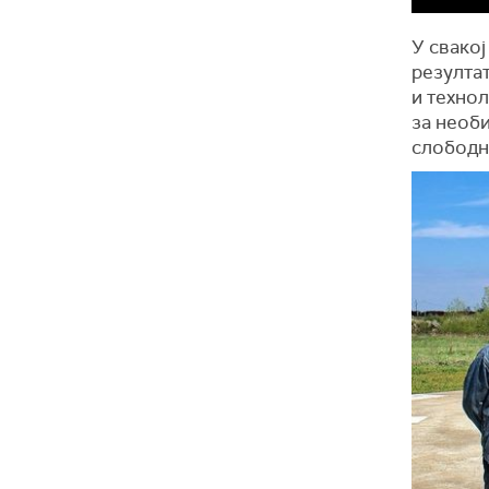
У свакој
резултат
и технол
за необи
слободн