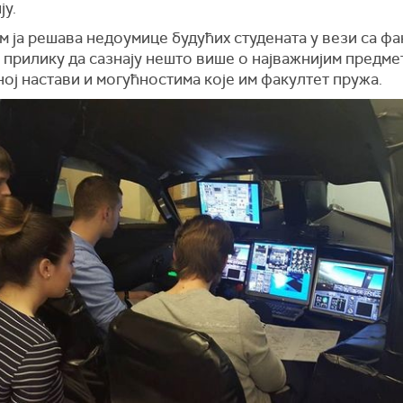
ју.
м ја решава недоумице будућих студената у вези са фа
у прилику да сазнају нешто више о најважнијим предме
ој настави и могућностима које им факултет пружа.