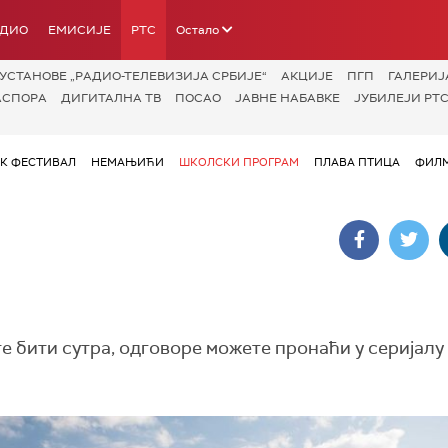
АДИО
ЕМИСИЈЕ
РТС
Остало
УСТАНОВЕ „РАДИО-ТЕЛЕВИЗИЈА СРБИЈЕ“
АКЦИЈЕ
ПГП
ГАЛЕРИЈ
АСПОРА
ДИГИТАЛНА ТВ
ПОСАО
ЈАВНЕ НАБАВКЕ
ЈУБИЛЕЈИ РТС
ОК ФЕСТИВАЛ
НЕМАЊИЋИ
ШКОЛСКИ ПРОГРАМ
ПЛАВА ПТИЦА
ФИЛМ
те бити сутра, одговоре можете пронаћи у серијалу