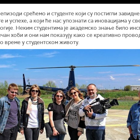
 епизоди срећемо и студенте који су постигли завидне
е и успехе, а који ће нас упознати са иновацијама у св
огије. Неким студентима је академско знање било инс
чан хоби и они нам показују како се креативно прово
о време у студентском животу.