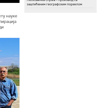
заштићеним географским пореклом
ету науке
пирација
ди