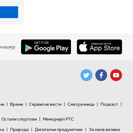
кацију
|
|
|
|
|
ни
Време
Сервисне вести
Сматрачница
Подкаст
|
Остали спортови
Меморијал РТС
|
|
|
ка
Природа
Дигитални предузетник
За мале велике