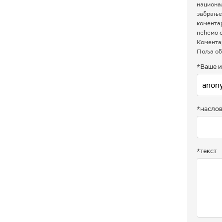
национал
забрањен
комента
нећемо о
Коментар
Поља об
*Ваше и
*насло
*текст