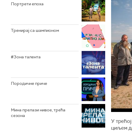
Портрети епоха
Тренирај са шампионом
#Зона талента
Породичне приче
Мина прелази нивое, трећа
сезона
У трећој
циљем да