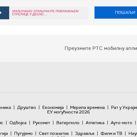
ЗАКЉУЧАНО: ОТКЉУЧАЈТЕ ПОВЛАЧЕЊЕМ
ПОШАЉИ
СТРЕЛИЦЕ У ДЕСНО ...
Преузмите РТС мобилну апли
|
|
|
|
оника
Друштво
Економија
Мерила времена
Рат у Украји
ЕУ могућности 2026
|
|
|
|
|
|
ис
Одбојка
Рукомет
Ватерполо
Атлетика
Ауто-мото
|
|
|
|
|
гијa
Путујемо
Свет познатих
Здравље
Филм и ТВ
Нау