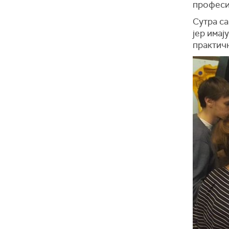
професи
Сутра са
јер имај
практичн