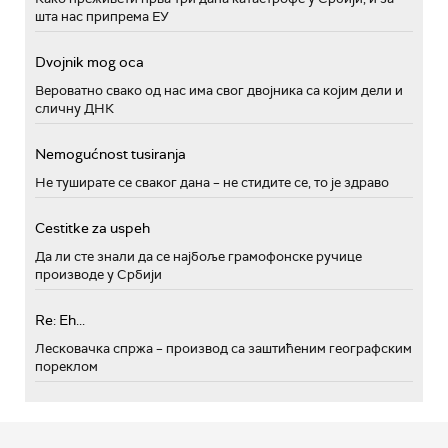
шта нас припрема ЕУ
Dvojnik mog oca
Вероватно свако од нас има свог двојника са којим дели и
сличну ДНК
Nemogućnost tusiranja
Не туширате се сваког дана – не стидите се, то је здраво
Cestitke za uspeh
Да ли сте знали да се најбоље грамофонске ручице
производе у Србији
Re: Eh...
Лесковачка спржа – производ са заштићеним географским
пореклом