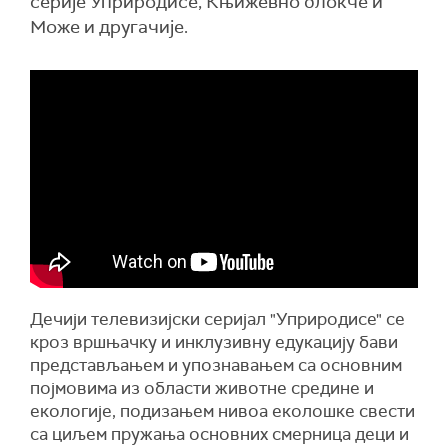
серије Уприродисе, Књижевно блокче и
Може и другачије.
Дечији телевизијски серијал "Уприродисе" се
кроз вршњачку и инклузивну едукацију бави
представљањем и упознавањем са основним
појмовима из области животне средине и
екологије, подизањем нивоа еколошке свести
са циљем пружања основних смерница деци и