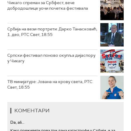
Чикаго спреман за Србфест, вече
добродошлице уочи почетка фестивала
Србија на вези-портрети: Дарко Танасковић,
1. део, РТС Свет, 18.55
Српски фестивал поново окупља дијаспору
у Чикагу
ТВ минијатуре: Јована на крову света, РТС
Свет, 18.55
КОМЕНТАРИ
Da, ali...
Како преживети прва три дана катастрофе у Србији, и за