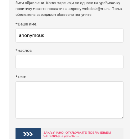
бити објављени. Коментаре који се односе на уређивачку
политику можете послати на адресу webdesk@rts.rs. Поља
обележена звездицом обавезно попуните.
*Ваше име:
*наслов
*текст
ЗАКЉУЧАНО: ОТКЉУЧАЈТЕ ПОВЛАЧЕЊЕМ
СТРЕЛИЦЕ У ДЕСНО ...