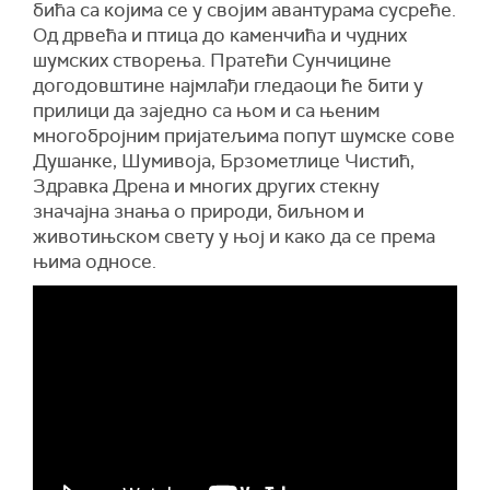
бића са којима се у својим авантурама сусреће.
Од дрвећа и птица до каменчића и чудних
шумских створења. Пратећи Сунчицине
догодовштине најмлађи гледаоци ће бити у
прилици да заједно са њом и са њеним
многобројним пријатељима попут шумске сове
Душанке, Шумивоја, Брзометлице Чистић,
Здравка Дрена и многих других стекну
значајна знања о природи, биљном и
животињском свету у њој и како да се према
њима односе.