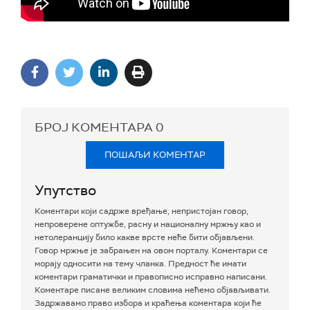
БРОЈ КОМЕНТАРА
0
ПОШАЉИ КОМЕНТАР
Упутство
Коментари који садрже вређање, непристојан говор,
непроверене оптужбе, расну и националну мржњу као и
нетолеранцију било какве врсте неће бити објављени.
Говор мржње је забрањен на овом порталу. Коментари се
морају односити на тему чланка. Предност ће имати
коментари граматички и правописно исправно написани.
Коментаре писане великим словима нећемо објављивати.
Задржавамо право избора и краћења коментара који ће