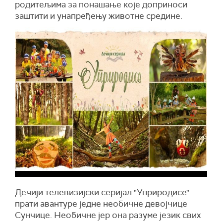
родитељима за понашање које доприноси
заштити и унапређењу животне средине.
Дечији телевизијски серијал "Уприродисе"
прати авантуре једне необичне девојчице
Сунчице. Необичне јер она разуме језик свих