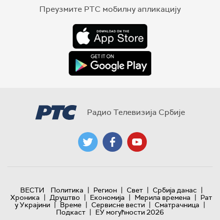
Преузмите РТС мобилну апликацију
Радио Телевизија Србије
|
|
|
|
ВЕСТИ
Политика
Регион
Свет
Србија данас
|
|
|
|
Хроника
Друштво
Економија
Мерила времена
Рат
|
|
|
|
у Украјини
Време
Сервисне вести
Сматрачница
|
Подкаст
ЕУ могућности 2026