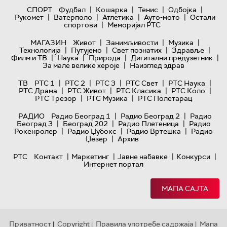
|
|
|
|
СПОРТ
Фудбал
Кошарка
Тенис
Одбојка
|
|
|
|
Рукомет
Ватерполо
Атлетика
Ауто-мото
Остали
|
спортови
Меморијал РТС
|
|
|
МАГАЗИН
Живот
Занимљивости
Музика
|
|
|
|
Технологијa
Путујемо
Свет познатих
Здравље
|
|
|
|
Филм и ТВ
Наука
Природа
Дигитални предузетник
|
За мале велике хероје
Наизглед здрав
|
|
|
|
|
ТВ
РТС 1
РТС 2
РТС 3
РТС Свет
РТС Наука
|
|
|
|
РТС Драма
РТС Живот
РТС Класика
РТС Коло
|
|
РТС Трезор
РТС Музика
РТС Полетарац
|
|
РАДИО
Радио Београд 1
Радио Београд 2
Радио
|
|
|
Београд 3
Београд 202
Радио Плетеница
Радио
|
|
|
Рокенролер
Радио Џубокс
Радио Вртешка
Радио
|
Џезер
Архив
|
|
|
|
РТС
Контакт
Маркетинг
Јавне набавке
Конкурси
Интернет портал
МАПА САЈТА
Приватност
Copyright
Правила употребе садржаја
Мапа
|
|
|