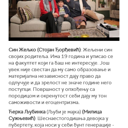
Син Жељко (Стојан Ђорђевић)
: Жељени син
својих родитеља. Има 19 година и уписао се
на факултет који га баш не интересује. Још
увек није свестан да му само образовање и
материјална независност дају право да
одлучује и да зрелост не значе године него
поступци. Површност у опхођењу са
породицом и окренутост себи дају му тон
саможивости и егоцентризма
.
Ћерка Љубинка
(Љуби је мајка)
(Милица
Сужњевић)
: Шеснаестогодишња девојка у
пубертету, која носи у себи бунт генерације -