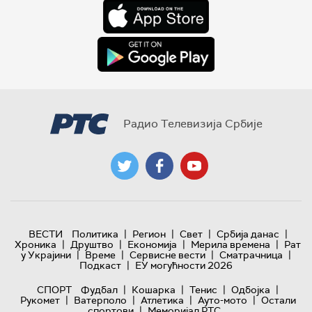
Радио Телевизија Србије
|
|
|
|
ВЕСТИ
Политика
Регион
Свет
Србија данас
|
|
|
|
Хроника
Друштво
Економија
Мерила времена
Рат
|
|
|
|
у Украјини
Време
Сервисне вести
Сматрачница
|
Подкаст
ЕУ могућности 2026
|
|
|
|
СПОРТ
Фудбал
Кошарка
Тенис
Одбојка
|
|
|
|
Рукомет
Ватерполо
Атлетика
Ауто-мото
Остали
|
спортови
Меморијал РТС