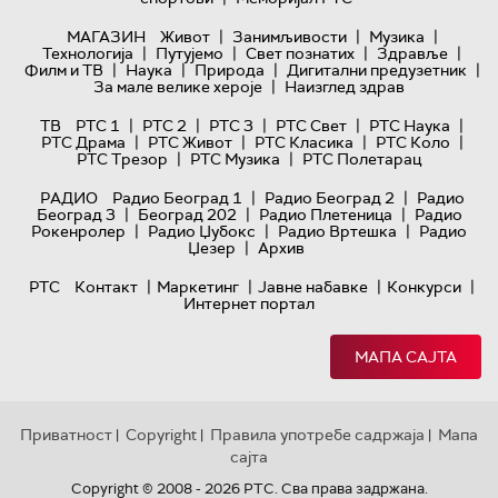
|
|
|
МАГАЗИН
Живот
Занимљивости
Музика
|
|
|
|
Технологијa
Путујемо
Свет познатих
Здравље
|
|
|
|
Филм и ТВ
Наука
Природа
Дигитални предузетник
|
За мале велике хероје
Наизглед здрав
|
|
|
|
|
ТВ
РТС 1
РТС 2
РТС 3
РТС Свет
РТС Наука
|
|
|
|
РТС Драма
РТС Живот
РТС Класика
РТС Коло
|
|
РТС Трезор
РТС Музика
РТС Полетарац
|
|
РАДИО
Радио Београд 1
Радио Београд 2
Радио
|
|
|
Београд 3
Београд 202
Радио Плетеница
Радио
|
|
|
Рокенролер
Радио Џубокс
Радио Вртешка
Радио
|
Џезер
Архив
|
|
|
|
РТС
Контакт
Маркетинг
Јавне набавке
Конкурси
Интернет портал
МАПА САЈТА
Приватност
Copyright
Правила употребе садржаја
Мапа
|
|
|
сајта
Copyright © 2008 - 2026 РТС. Сва права задржана.