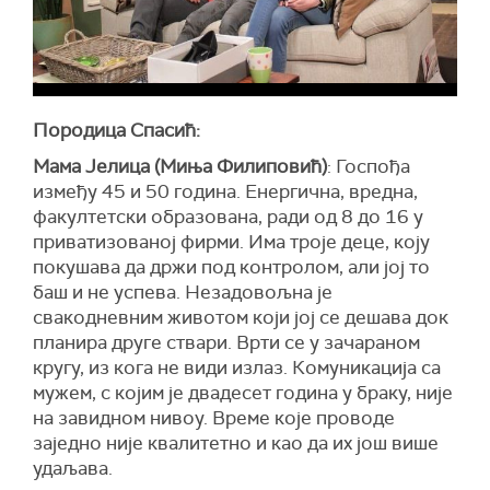
Породица Спасић:
Мама Јелица (Миња Филиповић)
: Госпођа
између 45 и 50 година. Енергична, вредна,
факултетски образована, ради од 8 до 16 у
приватизованој фирми. Има троје деце, коју
покушава да држи под контролом, али јој то
баш и не успева. Незадовољна је
свакодневним животом који јој се дешава док
планира друге ствари. Врти се у зачараном
кругу, из кога не види излаз. Комуникација са
мужем, с којим је двадесет година у браку, није
на завидном нивоу. Време које проводе
заједно није квалитетно и као да их још више
удаљава.