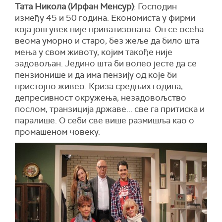
Тата Никола (Ирфан Менсур)
: Господин
између 45 и 50 година. Економиста у фирми
која још увек није приватизована. Он се осећа
веома уморно и старо, без жеље да било шта
мења у свом животу, којим такође није
задовољан. Једино шта би волео јесте да се
пензионише и да има пензију од које би
пристојно живео. Криза средњих година,
депресивност окружења, незадовољство
послом, транзиција државе... све га притиска и
паралише. О себи све више размишља као о
промашеном човеку.