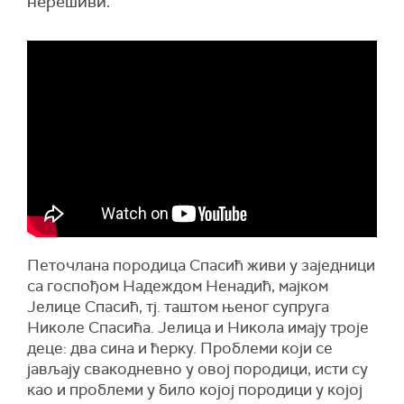
нерешиви.
Петочлана породица Спасић живи у заједници
са госпођом Надеждом Ненадић, мајком
Јелице Спасић, тј. таштом њеног супруга
Николе Спасића. Јелица и Никола имају троје
деце: два сина и ћерку. Проблеми који се
јављају свакодневно у овој породици, исти су
као и проблеми у било којој породици у којој