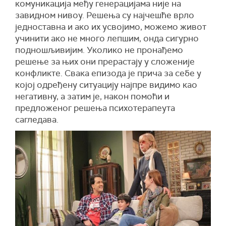
комуникација међу генерацијама није на
завидном нивоу. Решења су најчешће врло
једноставна и ако их усвојимо, можемо живот
учинити ако не много лепшим, онда сигурно
подношљивијим. Уколико не пронађемо
решење за њих они прерастају у сложеније
конфликте. Свака епизода је прича за себе у
којој одређену ситуацију најпре видимо као
негативну, а затим је, након помоћи и
предложеног решења психотерапеута
сагледава.