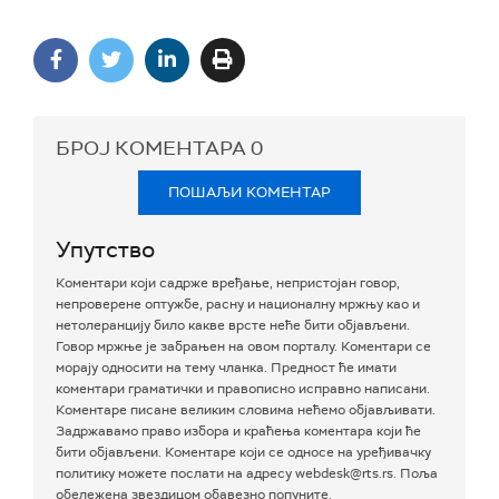
БРОЈ КОМЕНТАРА
0
ПОШАЉИ КОМЕНТАР
Упутство
Коментари који садрже вређање, непристојан говор,
непроверене оптужбе, расну и националну мржњу као и
нетолеранцију било какве врсте неће бити објављени.
Говор мржње је забрањен на овом порталу. Коментари се
морају односити на тему чланка. Предност ће имати
коментари граматички и правописно исправно написани.
Коментаре писане великим словима нећемо објављивати.
Задржавамо право избора и краћења коментара који ће
бити објављени. Коментаре који се односе на уређивачку
политику можете послати на адресу webdesk@rts.rs. Поља
обележена звездицом обавезно попуните.