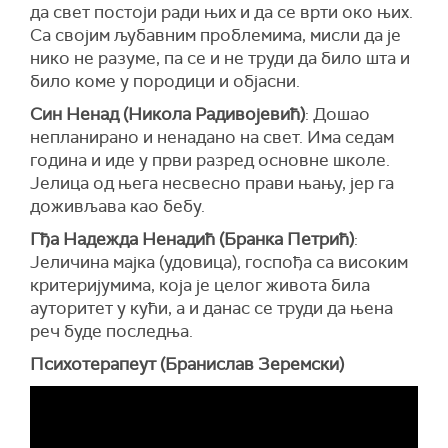
да свет постоји ради њих и да се врти око њих.
Са својим љубавним проблемима, мисли да је
нико не разуме, па се и не труди да било шта и
било коме у породици и објасни.
Син Ненад (Никола Радивојевић)
: Дошао
непланирано и ненадано на свет. Има седам
година и иде у први разред основне школе.
Јелица од њега несвесно прави њању, јер га
доживљава као бебу.
Гђа Надежда Ненадић (Бранка Петрић)
:
Јеличина мајка (удовица), госпођа са високим
критеријумима, која је целог живота била
ауторитет у кући, а и данас се труди да њена
реч буде последња.
Психотерапеут (Бранислав Зеремски)