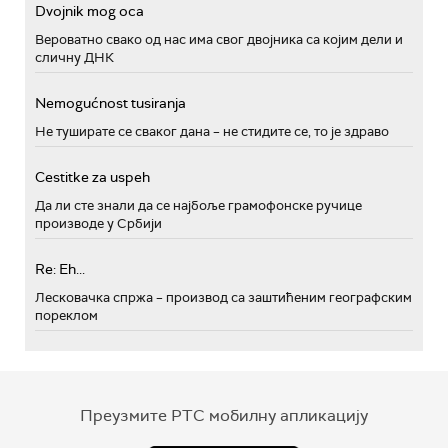
Dvojnik mog oca
Вероватно свако од нас има свог двојника са којим дели и
сличну ДНК
Nemogućnost tusiranja
Не туширате се сваког дана – не стидите се, то је здраво
Cestitke za uspeh
Да ли сте знали да се најбоље грамофонске ручице
производе у Србији
Re: Eh...
Лесковачка спржа – производ са заштићеним географским
пореклом
Преузмите РТС мобилну апликацију