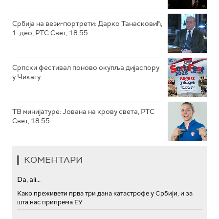
Србија на вези-портрети: Дарко Танасковић,
1. део, РТС Свет, 18.55
Српски фестивал поново окупља дијаспору
у Чикагу
ТВ минијатуре: Јована на крову света, РТС
Свет, 18.55
КОМЕНТАРИ
Da, ali...
Како преживети прва три дана катастрофе у Србији, и за
шта нас припрема ЕУ