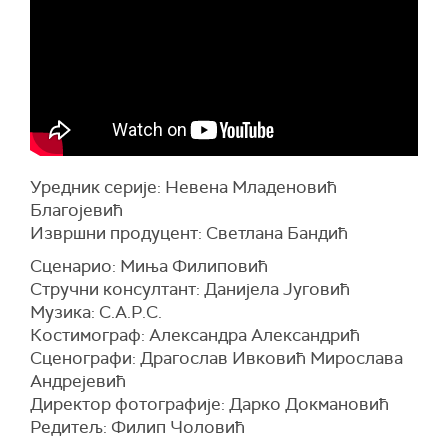
Уредник серије: Невена Младеновић
Благојевић
Извршни продуцент: Светлана Бандић
Сценарио: Миња Филиповић
Стручни консултант: Данијела Југовић
Музика: С.А.Р.С.
Костимограф: Александра Александрић
Сценографи: Драгослав Ивковић Мирослава
Андрејевић
Директор фотографије: Дарко Докмановић
Редитељ: Филип Чоловић