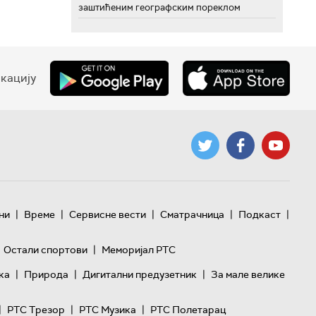
заштићеним географским пореклом
кацију
|
|
|
|
|
ни
Време
Сервисне вести
Сматрачница
Подкаст
|
Остали спортови
Меморијал РТС
|
|
|
ка
Природа
Дигитални предузетник
За мале велике
|
|
|
РТС Трезор
РТС Музика
РТС Полетарац