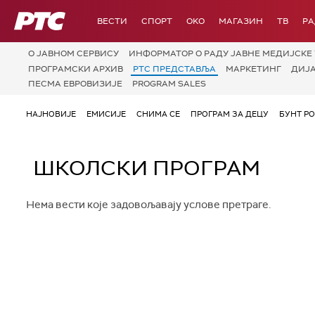
РТС
ВЕСТИ
СПОРТ
OKO
МАГАЗИН
ТВ
Р
О JАВНОМ СЕРВИСУ
ИНФОРМАТОР О РАДУ ЈАВНЕ МЕДИЈСКЕ 
ПРОГРАМСКИ АРХИВ
РТС ПРЕДСТАВЉА
МАРКЕТИНГ
ДИЈ
ПЕСМА ЕВРОВИЗИЈЕ
PROGRAM SALES
НАЈНОВИЈЕ
ЕМИСИЈЕ
СНИМА СЕ
ПРОГРАМ ЗА ДЕЦУ
БУНТ Р
ШКОЛСКИ ПРОГРАМ
Нема вести које задовољавају услове претраге.