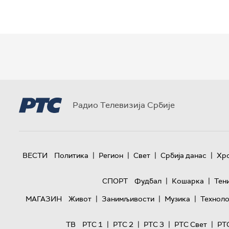
Радио Телевизија Србије
|
|
|
|
ВЕСТИ
Политика
Регион
Свет
Србија данас
Хр
|
|
СПОРТ
Фудбал
Кошарка
Тен
|
|
|
МАГАЗИН
Живот
Занимљивости
Музика
Техноло
|
|
|
|
ТВ
РТС 1
РТС 2
РТС 3
РТС Свет
РТ