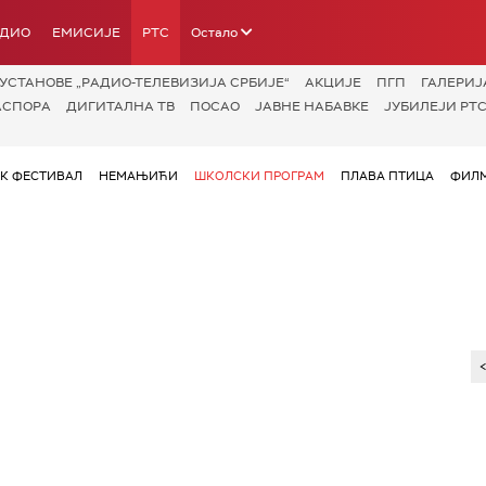
АДИО
ЕМИСИЈЕ
РТС
Остало
УСТАНОВЕ „РАДИО-ТЕЛЕВИЗИЈА СРБИЈЕ“
АКЦИЈЕ
ПГП
ГАЛЕРИЈ
АСПОРА
ДИГИТАЛНА ТВ
ПОСАО
ЈАВНЕ НАБАВКЕ
ЈУБИЛЕЈИ РТС
ОК ФЕСТИВАЛ
НЕМАЊИЋИ
ШКОЛСКИ ПРОГРАМ
ПЛАВА ПТИЦА
ФИЛМ