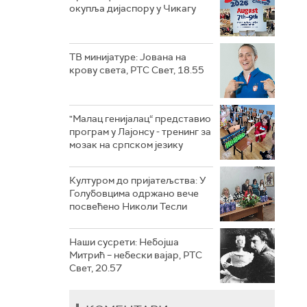
окупља дијаспору у Чикагу
ТВ минијатуре: Јована на
крову света, РТС Свет, 18.55
"Малац генијалац“ представио
програм у Лајонсу - тренинг за
мозак на српском језику
Културом до пријатељства: У
Голубовцима одржано вече
посвећено Николи Тесли
Наши сусрети: Небојша
Митрић – небески вајар, РТС
Свет, 20.57