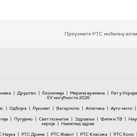
Преузмите РТС мобилну апли
|
|
|
|
оника
Друштво
Економија
Мерила времена
Рат у Украји
ЕУ могућности 2026
|
|
|
|
|
|
ис
Одбојка
Рукомет
Ватерполо
Атлетика
Ауто-мото
|
|
|
|
|
гијa
Путујемо
Свет познатих
Здравље
Филм и ТВ
Нау
|
хероје
Наизглед здрав
|
|
|
|
С Наука
РТС Драма
РТС Живот
РТС Класика
РТС Коло