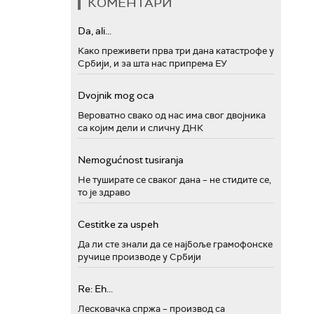
КОМЕНТАРИ
Da, ali...
Како преживети прва три дана катастрофе у
Србији, и за шта нас припрема ЕУ
Dvojnik mog oca
Вероватно свако од нас има свог двојника
са којим дели и сличну ДНК
Nemogućnost tusiranja
Не туширате се сваког дана – не стидите се,
то је здраво
Cestitke za uspeh
Да ли сте знали да се најбоље грамофонске
ручице производе у Србији
Re: Eh...
Лесковачка спржа – производ са