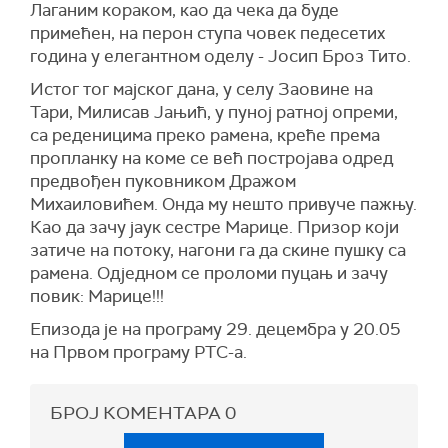
Лаганим кораком, као да чека да буде
примећен, на перон ступа човек педесетих
година у елегантном оделу - Јосип Броз Тито.
Истог тог мајског дана, у селу Заовине на
Тари, Милисав Јањић, у пуној ратној опреми,
са реденицима преко рамена, креће према
пропланку на коме се већ постројава одред
предвођен пуковником Дражом
Михаиловићем. Онда му нешто привуче пажњу.
Као да зачу јаук сестре Марице. Призор који
затиче на потоку, нагони га да скине пушку са
рамена. Одједном се проломи пуцањ и зачу
повик: Марице!!!
Епизода је на програму 29. децембра у 20.05
на Првом програму РТС-а.
БРОЈ КОМЕНТАРА
0