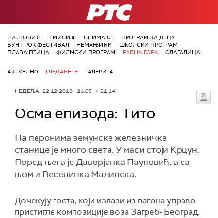
РТС
НАЈНОВИЈЕ
ЕМИСИЈЕ
СНИМА СЕ
ПРОГРАМ ЗА ДЕЦУ
БУНТ РОК ФЕСТИВАЛ
НЕМАЊИЋИ
ШКОЛСКИ ПРОГРАМ
ПЛАВА ПТИЦА
ФИЛМСКИ ПРОГРАМ
РАВНА ГОРА
СЛАГАЛИЦА
АКТУЕЛНО
ГЛЕДАЋЕТЕ
ГАЛЕРИЈА
НЕДЕЉА, 22.12.2013, 21:05 -> 21:14
Осма епизода: Tито
На перонима земунске железничке
станице је много света. У маси стоји Крцун.
Поред њега је Даворјанка Пауновић, а са
њом и Веселинка Малинска.
Дочекују госта, који излази из вагона управо
пристигле композиције воза Загреб- Београд.