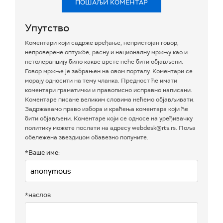
ПОШАЉИ КОМЕНТАР
Упутство
Коментари који садрже вређање, непристојан говор,
непроверене оптужбе, расну и националну мржњу као и
нетолеранцију било какве врсте неће бити објављени.
Говор мржње је забрањен на овом порталу. Коментари се
морају односити на тему чланка. Предност ће имати
коментари граматички и правописно исправно написани.
Коментаре писане великим словима нећемо објављивати.
Задржавамо право избора и краћења коментара који ће
бити објављени. Коментаре који се односе на уређивачку
политику можете послати на адресу webdesk@rts.rs. Поља
обележена звездицом обавезно попуните.
*Ваше име:
*наслов