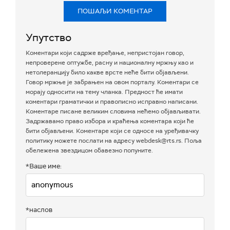
ПОШАЉИ КОМЕНТАР
Упутство
Коментари који садрже вређање, непристојан говор,
непроверене оптужбе, расну и националну мржњу као и
нетолеранцију било какве врсте неће бити објављени.
Говор мржње је забрањен на овом порталу. Коментари се
морају односити на тему чланка. Предност ће имати
коментари граматички и правописно исправно написани.
Коментаре писане великим словима нећемо објављивати.
Задржавамо право избора и краћења коментара који ће
бити објављени. Коментаре који се односе на уређивачку
политику можете послати на адресу webdesk@rts.rs. Поља
обележена звездицом обавезно попуните.
*Ваше име:
*наслов