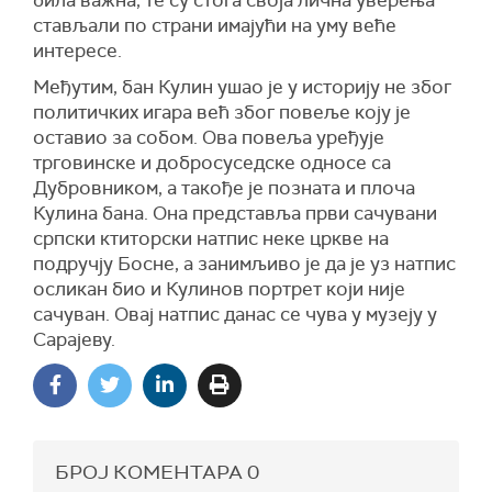
стављали по страни имајући на уму веће
интересе.
Међутим, бан Кулин ушао је у историју не због
политичких игара већ због повеље коју је
оставио за собом. Ова повеља уређује
трговинске и добросуседске односе са
Дубровником, а такође је позната и плоча
Кулина бана. Она представља први сачувани
српски ктиторски натпис неке цркве на
подручју Босне, а занимљиво је да је уз натпис
осликан био и Кулинов портрет који није
сачуван. Овај натпис данас се чува у музеју у
Сарајеву.
БРОЈ КОМЕНТАРА
0