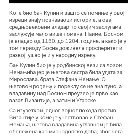
Ко је био бан Кулин и зашто се помиње у овој
изреци знају познаваоци историје, а овај
средњовековни владар по својим заслугама
заслужује мало више помена. Наиме, Босном
је владао од 1180. до 1204. године, а како је у
том периоду Босна доживела просперитет и
развој, ушао је и у народну изреку.
Бан Кулин био је у родбинској вези са лозом
Немањића јер је његова сестра била удата за
Мирослава, брата Стефана Немање. О
његовом рођењу и пореклу се не зна пуно, а
владавину над Босном преузео је прво као
вазал Византије, а затим и Угарске.
Са изузетком једног војног похода против
Византије у коме је учествовао и Стефан
Немања, његова владавина углавном је била
обележена као мирнодопско доба, због чега