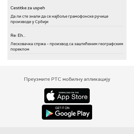
Cestitke za uspeh
Да ли сте знали да се најбоље грамофонске ручице
производе у Србији
Re: Eh...
Лесковачка спржа – производ са заштићеним географским
пореклом
Преузмите РТС мобилну апликацију