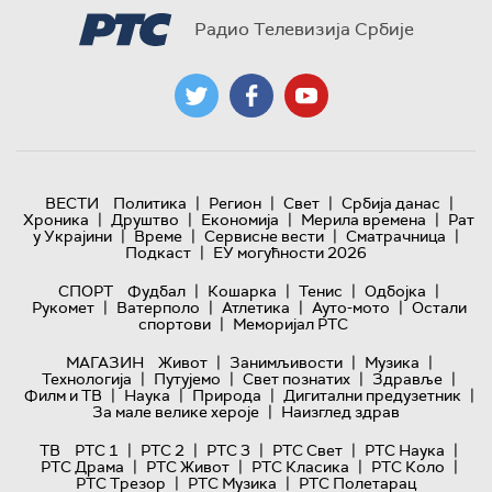
Радио Телевизија Србије
|
|
|
|
ВЕСТИ
Политика
Регион
Свет
Србија данас
|
|
|
|
Хроника
Друштво
Економија
Мерила времена
Рат
|
|
|
|
у Украјини
Време
Сервисне вести
Сматрачница
|
Подкаст
ЕУ могућности 2026
|
|
|
|
СПОРТ
Фудбал
Кошарка
Тенис
Одбојка
|
|
|
|
Рукомет
Ватерполо
Атлетика
Ауто-мото
Остали
|
спортови
Меморијал РТС
|
|
|
МАГАЗИН
Живот
Занимљивости
Музика
|
|
|
|
Технологијa
Путујемо
Свет познатих
Здравље
|
|
|
|
Филм и ТВ
Наука
Природа
Дигитални предузетник
|
За мале велике хероје
Наизглед здрав
|
|
|
|
|
ТВ
РТС 1
РТС 2
РТС 3
РТС Свет
РТС Наука
|
|
|
|
РТС Драма
РТС Живот
РТС Класика
РТС Коло
|
|
РТС Трезор
РТС Музика
РТС Полетарац