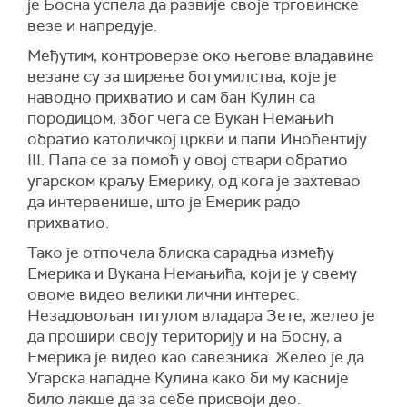
је Босна успела да развије своје трговинске
везе и напредује.
Међутим, контроверзе око његове владавине
везане су за ширење богумилства, које је
наводно прихватио и сам бан Кулин са
породицом, због чега се Вукан Немањић
обратио католичкој цркви и папи Иноћентију
III. Папа се за помоћ у овој ствари обратио
угарском краљу Емерику, од кога је захтевао
да интервенише, што је Емерик радо
прихватио.
Тако је отпочела блиска сарадња између
Емерика и Вукана Немањића, који је у свему
овоме видео велики лични интерес.
Незадовољан титулом владара Зете, желео је
да прошири своју територију и на Босну, а
Емерика је видео као савезника. Желео је да
Угарска нападне Кулина како би му касније
било лакше да за себе присвоји део.