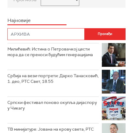
Најновије
Милићевић: Истина о Петровачкој цести
мора да се преноси будућим генерацијама
Србија на вези-портрети: Дарко Танасковић,
1. део, РТС Свет, 18.55
Српски фестивал поново окупља дијаспору
у Чикагу
ТВ минијатуре: Јована на крову света, РТС