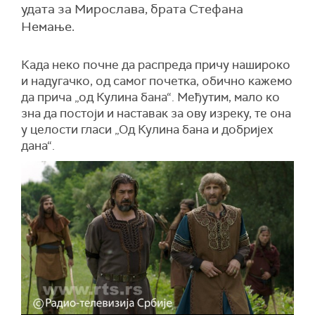
удата за Мирослава, брата Стефана
Немање.
Када неко почне да распреда причу нашироко
и надугачко, од самог почетка, обично кажемо
да прича „од Кулина бана“. Међутим, мало ко
зна да постоји и наставак за ову изреку, те она
у целости гласи „Од Кулина бана и добријех
дана“.