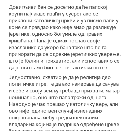
Довитљиви бан се досетио да ће папској
круни најлакше изаћи у сусрет ако се
приклони католичкој цркви и уз писмо папи у
коме се правдао како није знао да разликује
јеретике, односно богумиле од правих
хришћана. Папа је одмах послао своје
изасланике да укоре бана тако што ће га
приморати да се одрекне јеретичких уверење,
што је Кулин и прихватио, али испоставило се
да је ово само био његов тактички потез.
Једноставно, схватио је да је религија део
политичке игре, те да ако намерава да сачува
и себе и своју земљу треба да прихвати, макар
номинално, оно што папа тражи од њега.
Наводно је чак прешао у католичку веру, али
ово није јединствен случај изненадних
покрштавања међу средњовековним
владарима којима је подршка одређене цркве
била важна, те су стога своја лична уверења