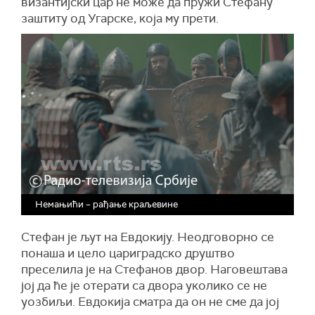
византијски цар не може да пружи Стефану
заштиту од Угарске, која му прети.
Немањићи – рађање краљевине
Стефан је љут на Евдокију. Неодговорно се
понаша и цело цариградско друштво
преселила је на Стефанов двор. Наговештава
јој да ће је отерати са двора уколико се не
уозбиљи. Евдокија сматра да он не сме да јој