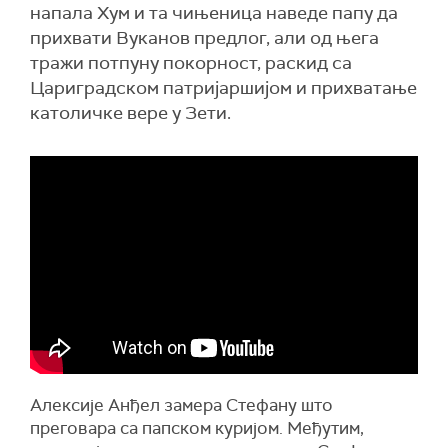
напала Хум и та чињеница наведе папу да
прихвати Вуканов предлог, али од њега
тражи потпуну покорност, раскид са
Цариградском патријаршијом и прихватање
католичке вере у Зети.
Алексије Анђел замера Стефану што
преговара са папском куријом. Међутим,