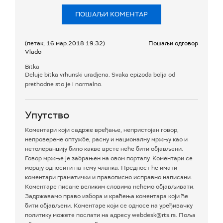
ПОШАЉИ КОМЕНТАР
(петак, 16.мар.2018 19:32)
Пошаљи одговор
Vlado
Bitka
Deluje bitka vrhunski uradjena. Svaka epizoda bolja od
prethodne sto je i normalno.
Упутство
Коментари који садрже вређање, непристојан говор,
непроверене оптужбе, расну и националну мржњу као и
нетолеранцију било какве врсте неће бити објављени.
Говор мржње је забрањен на овом порталу. Коментари се
морају односити на тему чланка. Предност ће имати
коментари граматички и правописно исправно написани.
Коментаре писане великим словима нећемо објављивати.
Задржавамо право избора и краћења коментара који ће
бити објављени. Коментаре који се односе на уређивачку
политику можете послати на адресу webdesk@rts.rs. Поља