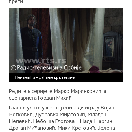
прети.
Немањићи – рађање краљевине
Редитељ серије је Марко Маринковић, а
сценариста Гордан Михић.
Главне улоге у шестој епизоди играју Војин
Ћетковић, Дубравка Мијатовић, Младен
Нелевић, Небојша Глоговац, Нада Шаргин,
Драган Мићановић, Мики Крстовић, Јелена