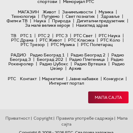
|
спортови
Меморијал РТС
|
|
|
МАГАЗИН
Живот
Занимљивости
Музика
|
|
|
|
Технологијa
Путујемо
Свет познатих
Здравље
|
|
|
|
Филм и ТВ
Наука
Природа
Дигитални предузетник
|
За мале велике хероје
Наизглед здрав
|
|
|
|
|
ТВ
РТС 1
РТС 2
РТС 3
РТС Свет
РТС Наука
|
|
|
|
РТС Драма
РТС Живот
РТС Класика
РТС Коло
|
|
РТС Трезор
РТС Музика
РТС Полетарац
|
|
РАДИО
Радио Београд 1
Радио Београд 2
Радио
|
|
|
Београд 3
Београд 202
Радио Плетеница
Радио
|
|
|
Рокенролер
Радио Џубокс
Радио Вртешка
Радио
|
Џезер
Архив
|
|
|
|
РТС
Контакт
Маркетинг
Јавне набавке
Конкурси
Интернет портал
МАПА САЈТА
Приватност
Copyright
Правила употребе садржаја
Мапа
|
|
|
сајта
Copyright © 2008 - 2026 РТС. Сва права задржана.