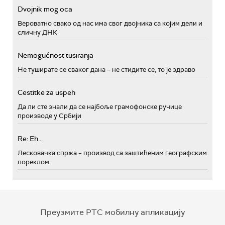
Dvojnik mog oca
Вероватно свако од нас има свог двојника са којим дели и
сличну ДНК
Nemogućnost tusiranja
Не туширате се сваког дана – не стидите се, то је здраво
Cestitke za uspeh
Да ли сте знали да се најбоље грамофонске ручице
производе у Србији
Re: Eh...
Лесковачка спржа – производ са заштићеним географским
пореклом
Преузмите РТС мобилну апликацију