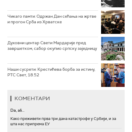
Чикаго памти: Одржан Дан сећања на жртве
и прогон Срба из Хрватске
Духовни центар Свети Мардарије пред
завршетком, сабор окупио српску заједницу
Наши сусрети: Крестићева борба за истину,
РТС Свет, 18.52
КОМЕНТАРИ
Da, ali...
Како преживети прва три дана катастрофе у Србији, и за
шта нас припрема ЕУ