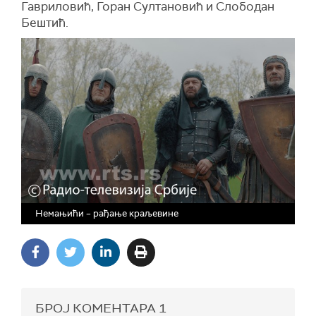
Гавриловић, Горан Султановић и Слободан
Бештић.
Немањићи – рађање краљевине
БРОЈ КОМЕНТАРА
1