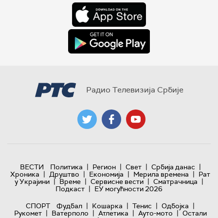
Радио Телевизија Србије
|
|
|
|
ВЕСТИ
Политика
Регион
Свет
Србија данас
|
|
|
|
Хроника
Друштво
Економија
Мерила времена
Рат
|
|
|
|
у Украјини
Време
Сервисне вести
Сматрачница
|
Подкаст
ЕУ могућности 2026
|
|
|
|
СПОРТ
Фудбал
Кошарка
Тенис
Одбојка
|
|
|
|
Рукомет
Ватерполо
Атлетика
Ауто-мото
Остали