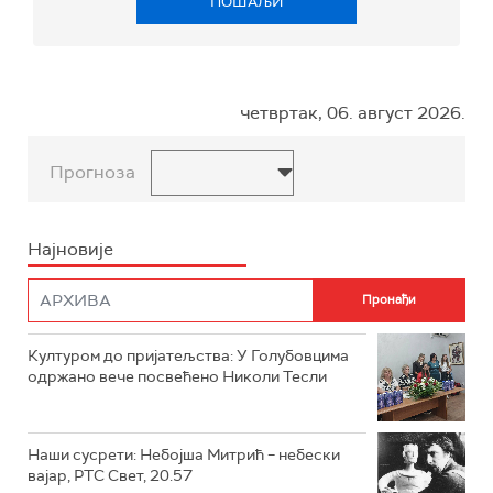
ПОШАЉИ
четвртак, 06. август 2026.
Прогноза
Најновије
Културом до пријатељства: У Голубовцима
одржано вече посвећено Николи Тесли
Наши сусрети: Небојша Митрић – небески
вајар, РТС Свет, 20.57