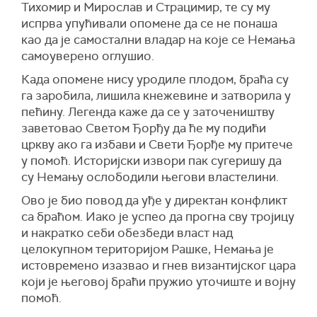
Тихомир и Мирослав и Страцимир, те су му
испрва упућивали опомене да се не понаша
као да је самостални владар на које се Немања
самоуверено оглушио.
Када опомене нису уродиле плодом, браћа су
га заробила, лишила кнежевине и затворила у
пећину. Легенда каже да се у заточеништву
заветовао Светом Ђорђу да ће му подићи
цркву ако га избави и Свети Ђорђе му притече
у помоћ. Историјски извори пак сугеришу да
су Немању ослободили његови властелини.
Ово је био повод да уђе у директан конфликт
са браћом. Иако је успео да прогна сву тројицу
и накратко себи обезбеди власт над
целокупном територијом Рашке, Немања је
истовремено изазвао и гнев византијског цара
који је његовој браћи пружио уточиште и војну
помоћ.