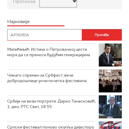
Прогноза
Најновије
Милићевић: Истина о Петровачкој цести
мора да се преноси будућим генерацијама
Чикаго спреман за Србфест, вече
добродошлице уочи почетка фестивала
Србија на вези-портрети: Дарко Танасковић,
1. део, РТС Свет, 18.55
Српски фестивал поново окупља дијаспору