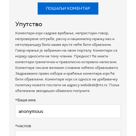
ПОШАЉИ КОМЕНТАР
Упутство
Коментари који садрже вређање, непристојан говор,
непроверене оптужбе, расну и националну мржњу као и
нетолеранцију било какве врсте неће бити објављени.
Говор мржње је забрањен на овом порталу. Коментари се
морају односити на тему чланка. Предност ће имати
коментари граматички и правописно исправно написани.
Коментаре писане великим словима нећемо објављивати.
Задржавамо право избора и краћења коментара који ће
бити објављени. Коментаре који се односе на уређивачку
политику можете послати на адресу webdesk@rts.rs. Поља
обележена звездицом обавезно попуните.
*Ваше име:
*наслов