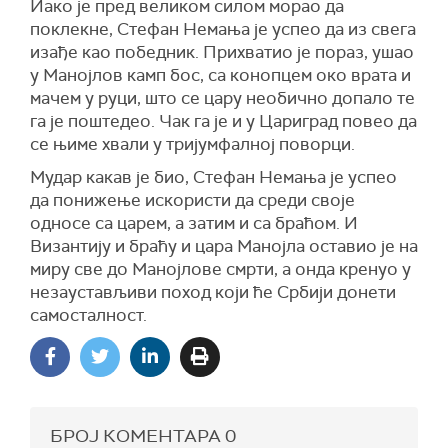
Иако је пред великом силом морао да
поклекне, Стефан Немања је успео да из свега
изађе као победник. Прихватио је пораз, ушао
у Манојлов камп бос, са конопцем око врата и
мачем у руци, што се цару необично допало те
га је поштедео. Чак га је и у Цариград повео да
се њиме хвали у тријумфалној поворци.
Мудар какав је био, Стефан Немања је успео
да понижење искористи да среди своје
односе са царем, а затим и са браћом. И
Византију и браћу и цара Манојла оставио је на
миру све до Манојлове смрти, а онда кренуо у
незаустављиви поход који ће Србији донети
самосталност.
БРОЈ КОМЕНТАРА
0