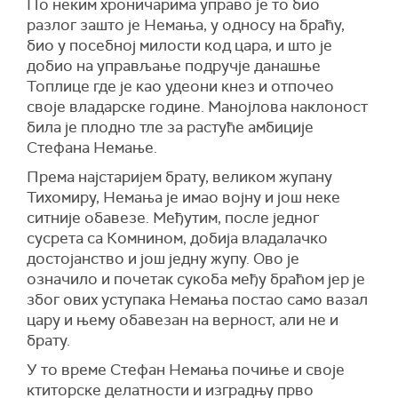
По неким хроничарима управо је то био
разлог зашто је Немања, у односу на браћу,
био у посебној милости код цара, и што је
добио на управљање подручје данашње
Топлице где је као удеони кнез и отпочео
своје владарске године. Манојлова наклоност
била је плодно тле за растуће амбиције
Стефана Немање.
Према најстаријем брату, великом жупану
Тихомиру, Немања је имао војну и још неке
ситније обавезе. Међутим, после једног
сусрета са Комнином, добија владалачко
достојанство и још једну жупу. Ово је
означило и почетак сукоба међу браћом јер је
због ових уступака Немања постао само вазал
цару и њему обавезан на верност, али не и
брату.
У то време Стефан Немања почиње и своје
ктиторске делатности и изградњу прво