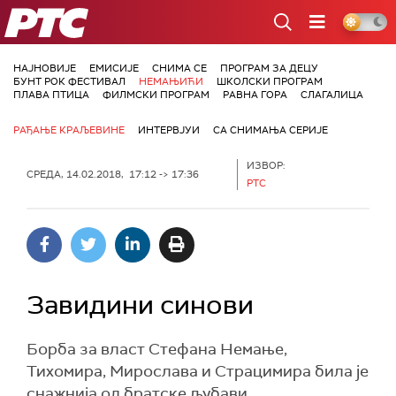
РТС
НАЈНОВИЈЕ
ЕМИСИЈЕ
СНИМА СЕ
ПРОГРАМ ЗА ДЕЦУ
БУНТ РОК ФЕСТИВАЛ
НЕМАЊИЋИ
ШКОЛСКИ ПРОГРАМ
ПЛАВА ПТИЦА
ФИЛМСКИ ПРОГРАМ
РАВНА ГОРА
СЛАГАЛИЦА
РАЂАЊЕ КРАЉЕВИНЕ
ИНТЕРВЈУИ
СА СНИМАЊА СЕРИЈЕ
ИЗВОР:
СРЕДА, 14.02.2018, 17:12 -> 17:36
РТС
Завидини синови
Борба за власт Стефана Немање,
Тихомира, Мирослава и Страцимира била је
снажнија од братске љубави.