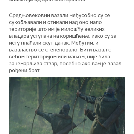
Средњовековни вазали међусобно су се
сукобљавали и отимали над оно мало
територије што им је милошћу великих
владара уступана на коришћење, иако су за
исту плаћали скуп данак. Међутим, и
вазаластво се степеновало. Бити вазал с
већом територијом или мањом, није била
занемарљива ствар, посебно ако вам је вазал
рођени брат.