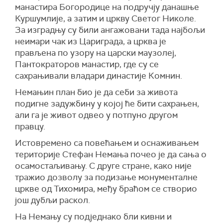
манастира Богородице на подручју данашње
Куршумлије, а затим и цркву Светог Николе.
За изградњу су били ангажовани тада најбољи
неимари чак из Цариграда, а црква је
прављена по узору на царски маузолеј,
Пантократоров манастир, где су се
сахрањивали владари династије Комнин.
Немањин план био је да себи за живота
подигне задужбину у којој ће бити сахрањен,
али га је живот одвео у потпуно другом
правцу.
Истовремено са повећањем и оснаживањем
територије Стефан Немања почео је да сања о
осамостаљивању. С друге стране, како није
тражио дозволу за подизање монументалне
цркве од Тихомира, међу браћом се створио
још дубљи раскол.
На Немању су подједнако бли кивни и