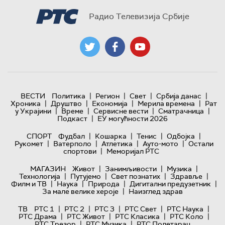
Радио Телевизија Србије
|
|
|
|
ВЕСТИ
Политика
Регион
Свет
Србија данас
|
|
|
|
Хроника
Друштво
Економија
Мерила времена
Рат
|
|
|
|
у Украјини
Време
Сервисне вести
Сматрачница
|
Подкаст
ЕУ могућности 2026
|
|
|
|
СПОРТ
Фудбал
Кошарка
Тенис
Одбојка
|
|
|
|
Рукомет
Ватерполо
Атлетика
Ауто-мото
Остали
|
спортови
Меморијал РТС
|
|
|
МАГАЗИН
Живот
Занимљивости
Музика
|
|
|
|
Технологијa
Путујемо
Свет познатих
Здравље
|
|
|
|
Филм и ТВ
Наука
Природа
Дигитални предузетник
|
За мале велике хероје
Наизглед здрав
|
|
|
|
|
ТВ
РТС 1
РТС 2
РТС 3
РТС Свет
РТС Наука
|
|
|
|
РТС Драма
РТС Живот
РТС Класика
РТС Коло
|
|
РТС Трезор
РТС Музика
РТС Полетарац