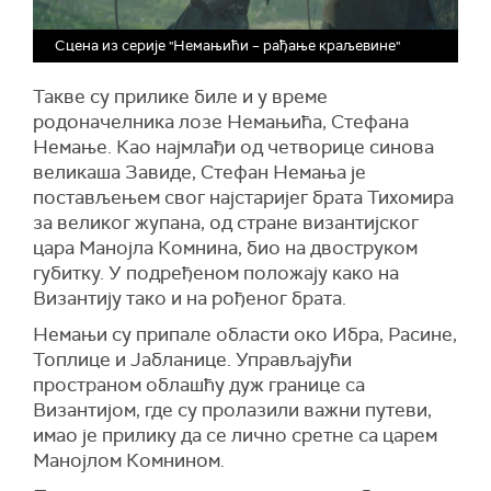
Сцена из серије "Немањићи – рађање краљевине"
Такве су прилике биле и у време
родоначелника лозе Немањића, Стефана
Немање. Као најмлађи од четворице синова
великаша Завиде, Стефан Немања је
постављењем свог најстаријег брата Тихомира
за великог жупана, од стране византијског
цара Манојла Комнина, био на двоструком
губитку. У подређеном положају како на
Византију тако и на рођеног брата.
Немањи су припале области око Ибра, Расине,
Топлице и Јабланице. Управљајући
пространом облашћу дуж границе са
Византијом, где су пролазили важни путеви,
имао је прилику да се лично сретне са царем
Манојлом Комнином.