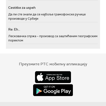
Cestitke za uspeh
Да ли сте знали да се најбоље грамофонске ручице
производе у Србији
Re: Eh...
Лесковачка спржа – производ са заштићеним географским
пореклом
Преузмите РТС мобилну апликацију