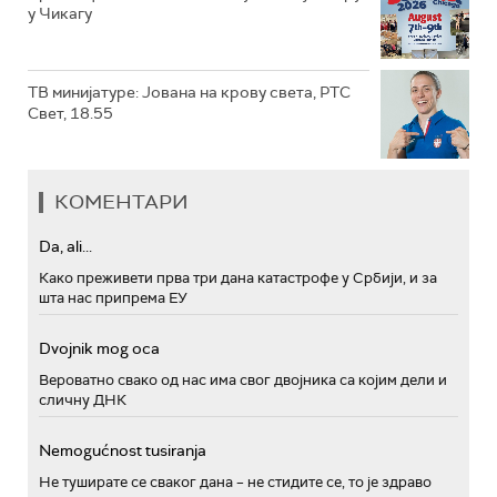
у Чикагу
ТВ минијатуре: Јована на крову света, РТС
Свет, 18.55
КОМЕНТАРИ
Da, ali...
Како преживети прва три дана катастрофе у Србији, и за
шта нас припрема ЕУ
Dvojnik mog oca
Вероватно свако од нас има свог двојника са којим дели и
сличну ДНК
Nemogućnost tusiranja
Не туширате се сваког дана – не стидите се, то је здраво