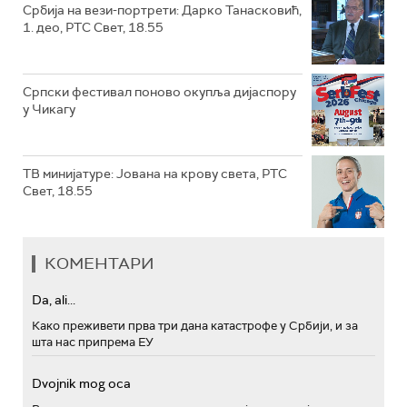
Србија на вези-портрети: Дарко Танасковић,
1. део, РТС Свет, 18.55
Српски фестивал поново окупља дијаспору
у Чикагу
ТВ минијатуре: Јована на крову света, РТС
Свет, 18.55
КОМЕНТАРИ
Da, ali...
Како преживети прва три дана катастрофе у Србији, и за
шта нас припрема ЕУ
Dvojnik mog oca