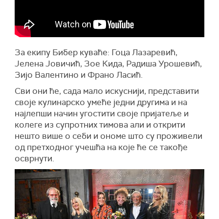
За екипу Бибер куваће: Гоца Лазаревић,
Јелена Јовичић, Зое Кида, Радиша Урошевић,
Зијо Валентино и Франо Ласић.
Сви они ће, сада мало искуснији, представити
своје кулинарско умеће једни другима и на
најлепши начин угостити своје пријатеље и
колеге из супротних тимова али и открити
нешто више о себи и ономе што су проживели
од претходног учешћа на које ће се такође
осврнути.