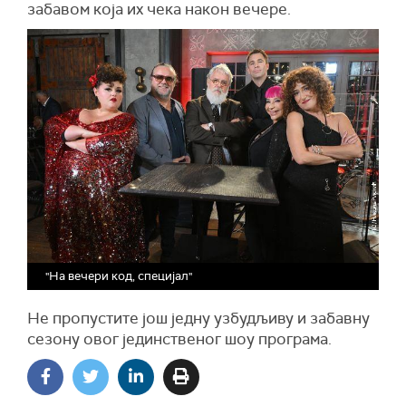
забавом која их чека након вечере.
"На вечери код, специјал"
Не пропустите још једну узбудљиву и забавну
сезону овог јединственог шоу програма.