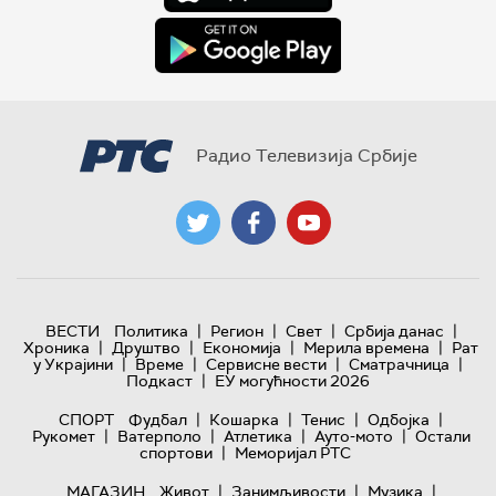
Радио Телевизија Србије
|
|
|
|
ВЕСТИ
Политика
Регион
Свет
Србија данас
|
|
|
|
Хроника
Друштво
Економија
Мерила времена
Рат
|
|
|
|
у Украјини
Време
Сервисне вести
Сматрачница
|
Подкаст
ЕУ могућности 2026
|
|
|
|
СПОРТ
Фудбал
Кошарка
Тенис
Одбојка
|
|
|
|
Рукомет
Ватерполо
Атлетика
Ауто-мото
Остали
|
спортови
Меморијал РТС
|
|
|
МАГАЗИН
Живот
Занимљивости
Музика