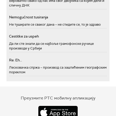
Вероватно свако од нас има свог двојника са којим дели и
сличну ДНК
Nemogućnost tusiranja
Не туширате се сваког дана – не стидите се, то је здраво
Cestitke za uspeh
Да ли сте знали да се најбоље грамофонске ручице
производе у Србији
Re: Eh...
Лесковачка спржа – производ са заштићеним географским
пореклом
Преузмите РТС мобилну апликацију