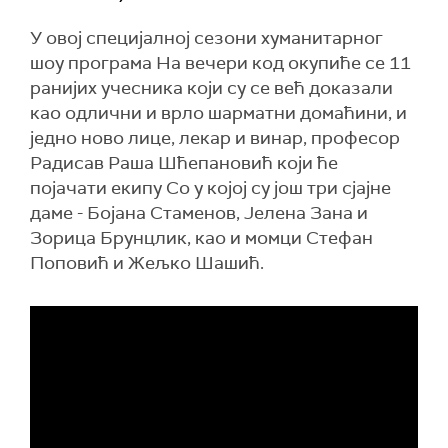
У овој специјалној сезони хуманитарног
шоу програма На вечери код окупиће се 11
ранијих учесника који су се већ доказали
као одлични и врло шарматни домаћини, и
једно ново лице, лекар и винар, професор
Радисав Раша Шћепановић који ће
појачати екипу Со у којој су још три сјајне
даме - Бојана Стаменов, Јелена Зана и
Зорица Брунцлик, као и момци Стефан
Поповић и Жељко Шашић.