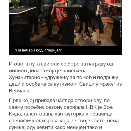
"На вечери код, специјал"
И овога пута сви они се боре за награду од
милион динара која је намењена
Хуманитарном удружењу за помоћ и подршку
деци и особама са аутизмом "Свици у мраку" из
Венчана.
Прва којој припада част да отвори ову, по
свему посебну сезону серијала НВК је Зое
Кида, талентована кантауторка и певачица
специфичног израза која ће своје госте, нема
сумње, одушевити како менијем тако и