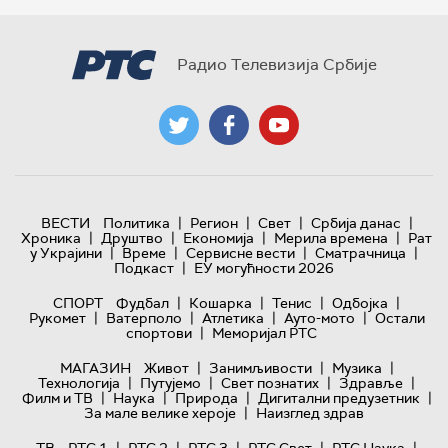
Радио Телевизија Србије
|
|
|
|
ВЕСТИ
Политика
Регион
Свет
Србија данас
|
|
|
|
Хроника
Друштво
Економија
Мерила времена
Рат
|
|
|
|
у Украјини
Време
Сервисне вести
Сматрачница
|
Подкаст
ЕУ могућности 2026
|
|
|
|
СПОРТ
Фудбал
Кошарка
Тенис
Одбојка
|
|
|
|
Рукомет
Ватерполо
Атлетика
Ауто-мото
Остали
|
спортови
Меморијал РТС
|
|
|
МАГАЗИН
Живот
Занимљивости
Музика
|
|
|
|
Технологијa
Путујемо
Свет познатих
Здравље
|
|
|
|
Филм и ТВ
Наука
Природа
Дигитални предузетник
|
За мале велике хероје
Наизглед здрав