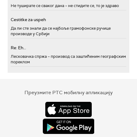
Не туширате се сваког дана – не стидите се, то је здраво
Cestitke za uspeh
Да ли сте знали да се најбоље грамофонске ручице
производе у Србији
Re: Eh...
Лесковачка спржа – производ са заштићеним географским
пореклом
Преузмите РТС мобилну апликацију