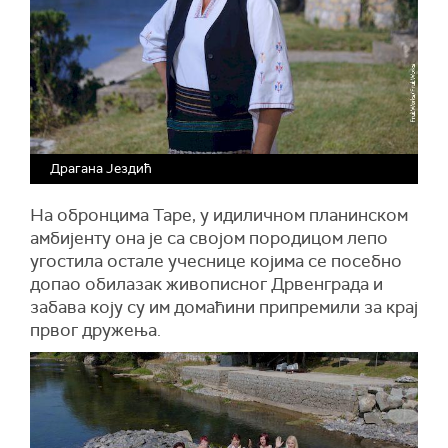
Драгана Јездић
На обронцима Таре, у идиличном планинском
амбијенту она је са својом породицом лепо
угостила остале учеснице којима се посебно
допао обилазак живописног Дрвенграда и
забава коју су им домаћини припремили за крај
првог дружења.