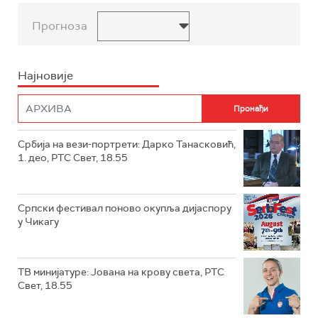
Прогноза
Најновије
Србија на вези-портрети: Дарко Танасковић,
1. део, РТС Свет, 18.55
Српски фестивал поново окупља дијаспору
у Чикагу
ТВ минијатуре: Јована на крову света, РТС
Свет, 18.55