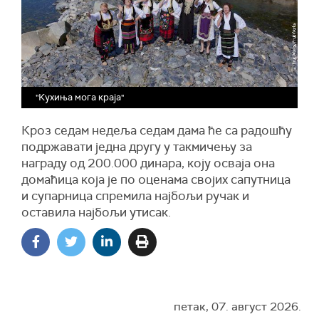
"Кухиња мога краја"
Кроз седам недеља седам дама ће са радошћу
подржавати једна другу у такмичењу за
награду од 200.000 динара, коју осваја она
домаћица која је по оценама својих сапутница
и супарница спремила најбољи ручак и
оставила најбољи утисак.
петак, 07. август 2026.