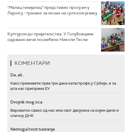
"Малац генијалац“ представио програм у
Лајонсу - тренинг за мозак на српском језику
Културом до пријатељства: У Голубовцима
одржано вече посвећено Николи Тесли
КОМЕНТАРИ
Da, ali...
Како преживети прва три дана катастрофе у Србији, и за
шта нас припрема ЕУ
Dvojnik mog oca
Вероватно свако од нас има свог двојника са којим дели и
сличну ДНК
Nemogućnost tusiranja