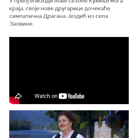
У првој епизоди нове сезоне Кухиње мога
краја, своје нове другарице дочекаће
симпатична Драгана Јездић из села
Заовине.