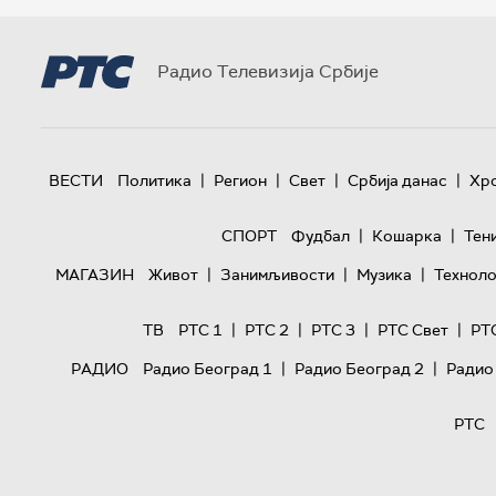
Радио Телевизија Србије
|
|
|
|
ВЕСТИ
Политика
Регион
Свет
Србија данас
Хр
|
|
СПОРТ
Фудбал
Кошарка
Тен
|
|
|
МАГАЗИН
Живот
Занимљивости
Музика
Техноло
|
|
|
|
ТВ
РТС 1
РТС 2
РТС 3
РТС Свет
РТ
|
|
РАДИО
Радио Београд 1
Радио Београд 2
Радио
РТС