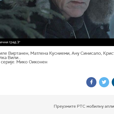
ични град 3"
Виле Виртанен, Матлена Кусниеми, Ану Синисало, Крис
Илка Вили…
 серије: Мико Оиконен
Преузмите РТС мобилну апли