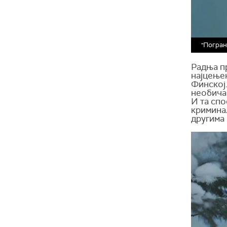
"Погран
Радња пр
најцење
Финској.
необича
И та сп
криминал
другима 