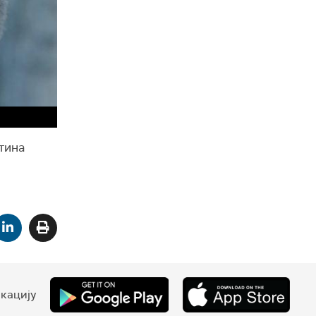
тина
кацију