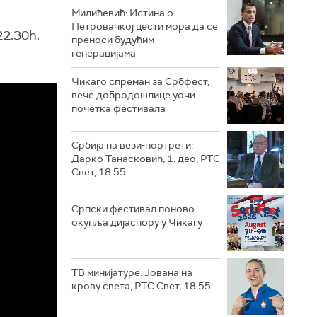
Милићевић: Истина о
Петровачкој цести мора да се
22.30h.
преноси будућим
генерацијама
Чикаго спреман за Србфест,
вече добродошлице уочи
почетка фестивала
Србија на вези-портрети:
Дарко Танасковић, 1. део, РТС
Свет, 18.55
Српски фестивал поново
окупља дијаспору у Чикагу
ТВ минијатуре: Јована на
крову света, РТС Свет, 18.55