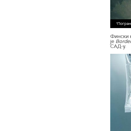
"Погран
Фински н
је
Borde
САД-у.