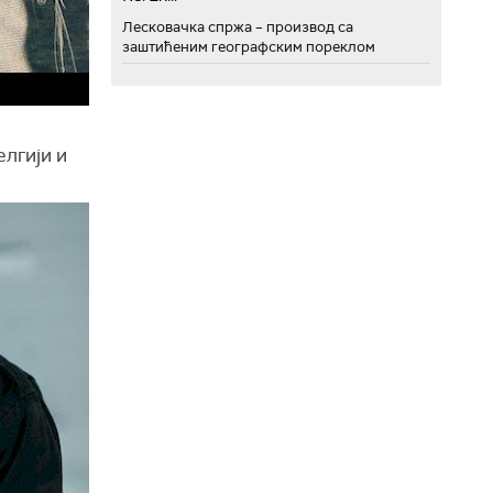
Лесковачка спржа – производ са
заштићеним географским пореклом
елгији и