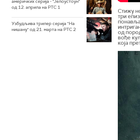
америчких серија - "Јелоустоун"
од 12. априла на РТС 1
Стижу но
три епиз
понавља
Узбудљива трилер серија "На
интриган
нишану" од 21. марта на РТС 2
од пород
вође кул
која пре