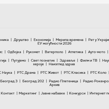
|
|
|
|
оника
Друштво
Економија
Мерила времена
Рат у Украји
ЕУ могућности 2026
|
|
|
|
|
|
ис
Одбојка
Рукомет
Ватерполо
Атлетика
Ауто-мото
|
|
|
|
|
гијa
Путујемо
Свет познатих
Здравље
Филм и ТВ
Нау
|
хероје
Наизглед здрав
|
|
|
|
С Наука
РТС Драма
РТС Живот
РТС Класика
РТС Коло
|
|
|
 Београд 3
Београд 202
Радио Плетеница
Радио Рокенро
Архив
|
|
|
|
Контакт
Маркетинг
Јавне набавке
Конкурси
Интернет п