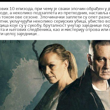
вих 10 епизода, при чему је сваки злочин обрађен у 
оде, а неколико подзаплета из претходних, наставља 
 током ове сезоне. Злочиначки заплети су опет разн
тни, укључујући неколико серијских убица, убиство в
ица које су у сукобу, бруталност унутар заједнице п
та и његових следбеника, као и мистерију отрова или
ти целој заједници...