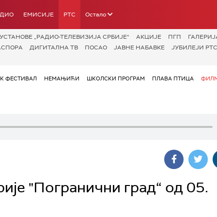
АДИО
ЕМИСИЈЕ
РТС
Остало
УСТАНОВЕ „РАДИО-ТЕЛЕВИЗИЈА СРБИЈЕ“
АКЦИЈЕ
ПГП
ГАЛЕРИЈ
АСПОРА
ДИГИТАЛНА ТВ
ПОСАО
ЈАВНЕ НАБАВКЕ
ЈУБИЛЕЈИ РТС
ОК ФЕСТИВАЛ
НЕМАЊИЋИ
ШКОЛСКИ ПРОГРАМ
ПЛАВА ПТИЦА
ФИЛМ
ије "Погранични град“ од 05.