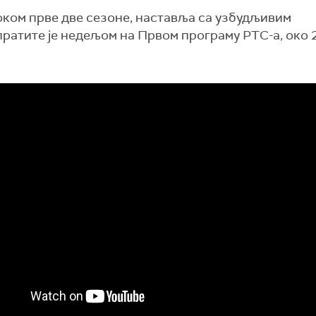
током прве две сезоне, наставља са узбудљивим
 пратите је недељом на Првом програму РТС-а, око 