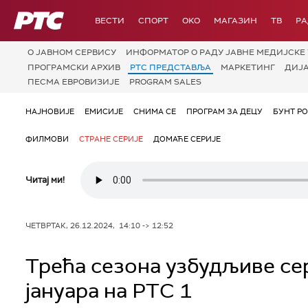
РТС
ВЕСТИ
СПОРТ
OKO
МАГАЗИН
ТВ
Р
О JАВНОМ СЕРВИСУ
ИНФОРМАТОР О РАДУ ЈАВНЕ МЕДИЈСКЕ 
ПРОГРАМСКИ АРХИВ
РТС ПРЕДСТАВЉА
МАРКЕТИНГ
ДИЈ
ПЕСМА ЕВРОВИЗИЈЕ
PROGRAM SALES
НАЈНОВИЈЕ
ЕМИСИЈЕ
СНИМА СЕ
ПРОГРАМ ЗА ДЕЦУ
БУНТ Р
ФИЛМОВИ
СТРАНЕ СЕРИЈЕ
ДОМАЋЕ СЕРИЈЕ
Читај ми!
ЧЕТВРТАК, 26.12.2024, 14:10 -> 12:52
Трећа сезона узбудљиве сер
јануара на РТС 1