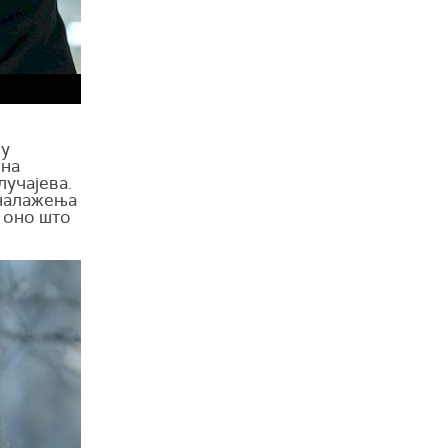
 у
 на
лучајева.
оналажења
е оно што