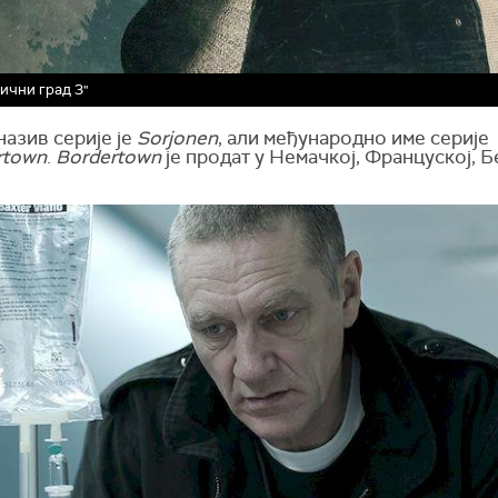
ични град 3"
азив серије је
Sorjonen
, али међународно име серије
rtown
.
Bordertown
је продат у Немачкој, Француској, Б