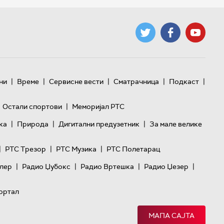
|
|
|
|
|
ни
Време
Сервисне вести
Сматрачница
Подкаст
|
Остали спортови
Меморијал РТС
|
|
|
ка
Природа
Дигитални предузетник
За мале велике
|
|
|
РТС Трезор
РТС Музика
РТС Полетарац
|
|
|
|
лер
Радио Џубокс
Радио Вртешка
Радио Џезер
ортал
МАПА САЈТА