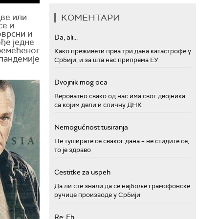
КОМЕНТАРИ
две или
се и
оврсни и
Da, ali...
ође једне
оремећеног
Како преживети прва три дана катастрофе у
 пандемије
Србији, и за шта нас припрема ЕУ
Dvojnik mog oca
Вероватно свако од нас има свог двојника
са којим дели и сличну ДНК
Nemogućnost tusiranja
Не туширате се сваког дана – не стидите се,
то је здраво
Cestitke za uspeh
Да ли сте знали да се најбоље грамофонске
ручице производе у Србији
Re: Eh...