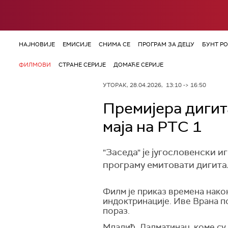
НАЈНОВИЈЕ
ЕМИСИЈЕ
СНИМА СЕ
ПРОГРАМ ЗА ДЕЦУ
БУНТ Р
ФИЛМОВИ
СТРАНЕ СЕРИЈЕ
ДОМАЋЕ СЕРИЈЕ
УТОРАК, 28.04.2026, 13:10 -> 16:50
Премијера дигит
маја на РТС 1
"Заседа" је југословенски и
програму емитовати дигита
Филм је приказ времена нако
индоктринације. Иве Врана п
пораз.
Младић, Далматинац, коме су 