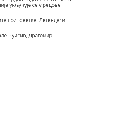
ије укључује се у редове
те приповетке "Легенде" и
ле Вуисић, Драгомир