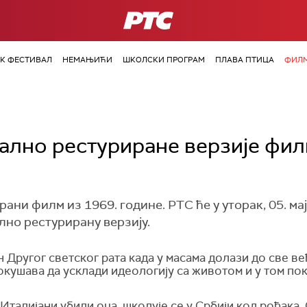
РТС
ОК ФЕСТИВАЛ
НЕМАЊИЋИ
ШКОЛСКИ ПРОГРАМ
ПЛАВА ПТИЦА
ФИЛМ
ално рестуриране верзије филм
грани филм из 1969. године. РТС ће у уторак, 05. ма
лно рестурирану верзију.
н Другог светског рата када у масама долази до све 
окушава да усклади идеологију са животом и у том по
Италијани убили оца, школује се у Србији код рођака.