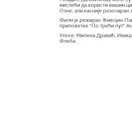
мислећи да користи вишим ци
Озне, али касније разочаран 
Филм је режирао Живојин Пав
приповетке "По трећи пут" Ан
Улоге: Милена Дравић, Ивица
Флеба...