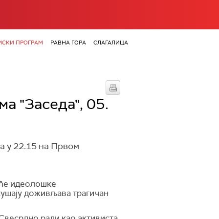
СКИ ПРОГРАМ
РАВНА ГОРА
СЛАГАЛИЦА
a "Заседа", 05.
ја у 22.15 на Првом
веће идеолошке
кушају доживљава трагичан
 Свесрдно ради као активист
а