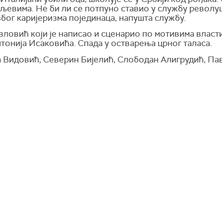
љевима. Не би ли се потпуно ставио у службу револуц
због каријеризма појединаца, напушта службу.
ловић који је написао и сценарио по мотивима власти
тонија Исаковића. Спада у остварења црног таласа.
 Видовић, Северин Бијелић, Слободан Алигрудић,
Пав