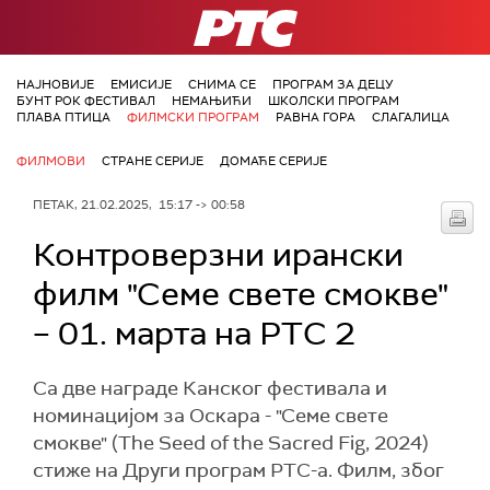
РТС
НАЈНОВИЈЕ
ЕМИСИЈЕ
СНИМА СЕ
ПРОГРАМ ЗА ДЕЦУ
БУНТ РОК ФЕСТИВАЛ
НЕМАЊИЋИ
ШКОЛСКИ ПРОГРАМ
ПЛАВА ПТИЦА
ФИЛМСКИ ПРОГРАМ
РАВНА ГОРА
СЛАГАЛИЦА
ФИЛМОВИ
СТРАНЕ СЕРИЈЕ
ДОМАЋЕ СЕРИЈЕ
ПЕТАК, 21.02.2025, 15:17 -> 00:58
Контроверзни ирански
филм "Семе свете смокве"
– 01. марта на РТС 2
Са две награде Канског фестивала и
номинацијом за Оскара - "Семе свете
смокве" (The Seed of the Sacred Fig, 2024)
стиже на Други програм РТС-а. Филм, због