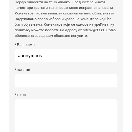
морају односити на тему чланка. Предност ће имати
коментари граматички и правописно исправно написани.
Коментаре писане великим словима нећемо објављивати.
Задржавамо право избора и краћења коментара који ће
бити објављени. Коментаре који се односе на уређивачку
политику можете послати на адресу webdesk@rts.rs. Поља
обележена звездицом обавезно попуните.
*Ваше име:
*наслов
*текст