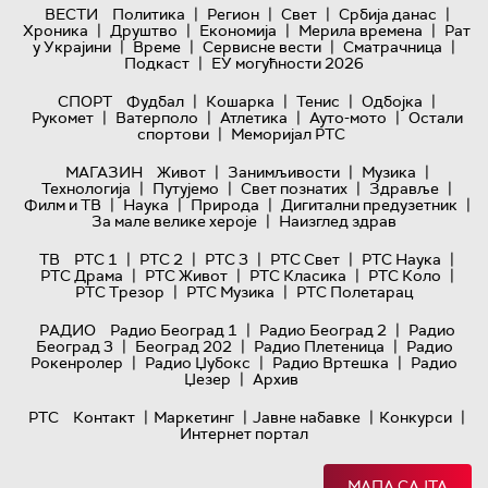
|
|
|
|
ВЕСТИ
Политика
Регион
Свет
Србија данас
|
|
|
|
Хроника
Друштво
Економија
Мерила времена
Рат
|
|
|
|
у Украјини
Време
Сервисне вести
Сматрачница
|
Подкаст
ЕУ могућности 2026
|
|
|
|
СПОРТ
Фудбал
Кошарка
Тенис
Одбојка
|
|
|
|
Рукомет
Ватерполо
Атлетика
Ауто-мото
Остали
|
спортови
Меморијал РТС
|
|
|
МАГАЗИН
Живот
Занимљивости
Музика
|
|
|
|
Технологијa
Путујемо
Свет познатих
Здравље
|
|
|
|
Филм и ТВ
Наука
Природа
Дигитални предузетник
|
За мале велике хероје
Наизглед здрав
|
|
|
|
|
ТВ
РТС 1
РТС 2
РТС 3
РТС Свет
РТС Наука
|
|
|
|
РТС Драма
РТС Живот
РТС Класика
РТС Коло
|
|
РТС Трезор
РТС Музика
РТС Полетарац
|
|
РАДИО
Радио Београд 1
Радио Београд 2
Радио
|
|
|
Београд 3
Београд 202
Радио Плетеница
Радио
|
|
|
Рокенролер
Радио Џубокс
Радио Вртешка
Радио
|
Џезер
Архив
|
|
|
|
РТС
Контакт
Маркетинг
Јавне набавке
Конкурси
Интернет портал
МАПА САЈТА