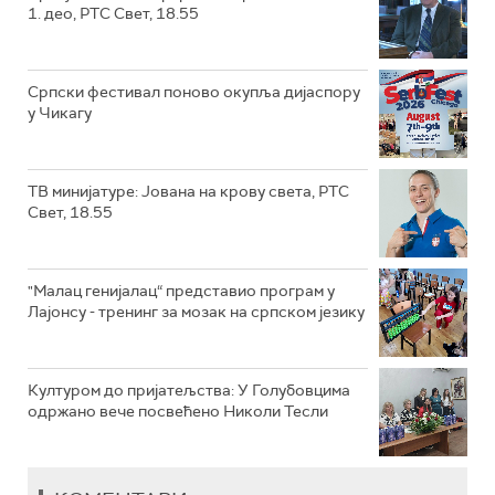
1. део, РТС Свет, 18.55
Српски фестивал поново окупља дијаспору
у Чикагу
ТВ минијатуре: Јована на крову света, РТС
Свет, 18.55
"Малац генијалац“ представио програм у
Лајонсу - тренинг за мозак на српском језику
Културом до пријатељства: У Голубовцима
одржано вече посвећено Николи Тесли