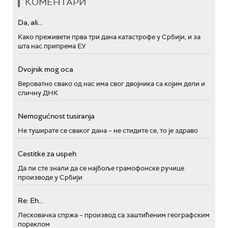
КОМЕНТАРИ
Da, ali...
Како преживети прва три дана катастрофе у Србији, и за
шта нас припрема ЕУ
Dvojnik mog oca
Вероватно свако од нас има свог двојника са којим дели и
сличну ДНК
Nemogućnost tusiranja
Не туширате се сваког дана – не стидите се, то је здраво
Cestitke za uspeh
Да ли сте знали да се најбоље грамофонске ручице
производе у Србији
Re: Eh...
Лесковачка спржа – производ са заштићеним географским
пореклом