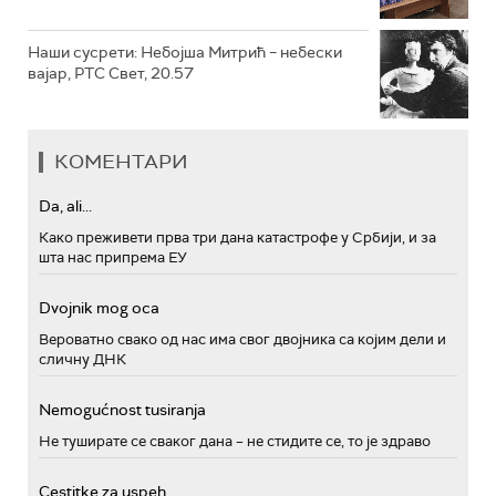
Наши сусрети: Небојша Митрић – небески
вајар, РТС Свет, 20.57
КОМЕНТАРИ
Da, ali...
Како преживети прва три дана катастрофе у Србији, и за
шта нас припрема ЕУ
Dvojnik mog oca
Вероватно свако од нас има свог двојника са којим дели и
сличну ДНК
Nemogućnost tusiranja
Не туширате се сваког дана – не стидите се, то је здраво
Cestitke za uspeh