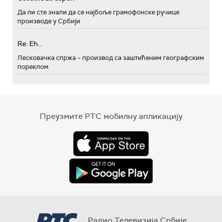
Да ли сте знали да се најбоље грамофонске ручице
производе у Србији
Re: Eh...
Лесковачка спржа – производ са заштићеним географским
пореклом
Преузмите РТС мобилну апликацију
Радио Телевизија Србије