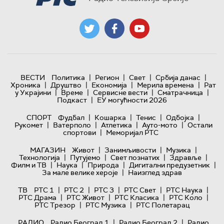
|
|
|
|
ВЕСТИ
Политика
Регион
Свет
Србија данас
|
|
|
|
Хроника
Друштво
Економија
Мерила времена
Рат
|
|
|
|
у Украјини
Време
Сервисне вести
Сматрачница
|
Подкаст
ЕУ могућности 2026
|
|
|
|
СПОРТ
Фудбал
Кошарка
Тенис
Одбојка
|
|
|
|
Рукомет
Ватерполо
Атлетика
Ауто-мото
Остали
|
спортови
Меморијал РТС
|
|
|
МАГАЗИН
Живот
Занимљивости
Музика
|
|
|
|
Технологијa
Путујемо
Свет познатих
Здравље
|
|
|
|
Филм и ТВ
Наука
Природа
Дигитални предузетник
|
За мале велике хероје
Наизглед здрав
|
|
|
|
|
ТВ
РТС 1
РТС 2
РТС 3
РТС Свет
РТС Наука
|
|
|
|
РТС Драма
РТС Живот
РТС Класика
РТС Коло
|
|
РТС Трезор
РТС Музика
РТС Полетарац
|
|
РАДИО
Радио Београд 1
Радио Београд 2
Радио