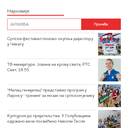
Најновије
Српски фестивал поново окупља дијаспору
у Чикагу
ТВ минијатуре: Јована на крову света, РТС
Свет, 18.55
"Малац генијалац“ представио програм у
Лајонсу - тренинг за мозак на српском језику
Културом до пријатељства: У Голубовцима
одржано вече посвећено Николи Тесли