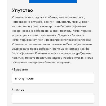
Упутство
Коментари који садрже вређање, непристојан говор,
непроверене оптужбе, расну и националну мржњу као и
нетолеранцију било какве врсте неће бити објављени.
Говор мржње је забрањен на овом порталу. Коментари се
морају односити на тему чланка. Предност ће имати
коментари граматички и правописно исправно написани.
Коментаре писане великим словима нећемо објављивати.
Задржавамо право избора и краћења коментара који ће
бити објављени. Коментаре који се односе на уређивачку
политику можете послати на адресу webdesk@rts.rs. Поља
обележена звездицом обавезно попуните.
*Ваше име:
*наслов