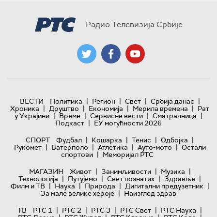
Радио Телевизија Србије
|
|
|
|
ВЕСТИ
Политика
Регион
Свет
Србија данас
|
|
|
|
Хроника
Друштво
Економија
Мерила времена
Рат
|
|
|
|
у Украјини
Време
Сервисне вести
Сматрачница
|
Подкаст
ЕУ могућности 2026
|
|
|
|
СПОРТ
Фудбал
Кошарка
Тенис
Одбојка
|
|
|
|
Рукомет
Ватерполо
Атлетика
Ауто-мото
Остали
|
спортови
Меморијал РТС
|
|
|
МАГАЗИН
Живот
Занимљивости
Музика
|
|
|
|
Технологијa
Путујемо
Свет познатих
Здравље
|
|
|
|
Филм и ТВ
Наука
Природа
Дигитални предузетник
|
За мале велике хероје
Наизглед здрав
|
|
|
|
|
ТВ
РТС 1
РТС 2
РТС 3
РТС Свет
РТС Наука