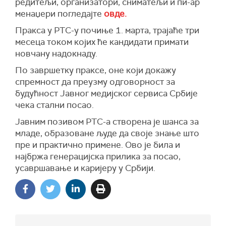
редитељи, организатори, сниматељи и пи-ар
менаџери погледајте
овде.
Пракса у РТС-у почиње 1. марта, трајаће три
месеца током којих ће кандидати примати
новчану надокнаду.
По завршетку праксе, оне који докажу
спремност да преузму одговорност за
будућност Јавног медијског сервиса Србије
чека стални посао.
Јавним позивом РТС-а створена је шанса за
младе, образоване људе да своје знање што
пре и практично примене. Ово је била и
најбржа генерацијска прилика за посао,
усавршавање и каријеру у Србији.