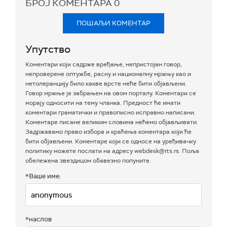
БРОЈ КОМЕНТАРА
0
ПОШАЉИ КОМЕНТАР
Упутство
Коментари који садрже вређање, непристојан говор,
непроверене оптужбе, расну и националну мржњу као и
нетолеранцију било какве врсте неће бити објављени.
Говор мржње је забрањен на овом порталу. Коментари се
морају односити на тему чланка. Предност ће имати
коментари граматички и правописно исправно написани.
Коментаре писане великим словима нећемо објављивати.
Задржавамо право избора и краћења коментара који ће
бити објављени. Коментаре који се односе на уређивачку
политику можете послати на адресу webdesk@rts.rs. Поља
обележена звездицом обавезно попуните.
*Ваше име:
*наслов