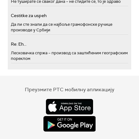
Не туширате се сваког дана – не стидите се, то је здраво
Cestitke za uspeh
Да ли сте знали да се најбоље грамофонске ручице
производе у Србији
Re: Eh...
Лесковачка спржа – производ са заштићеним географским
пореклом
Преузмите РТС мобилну апликацију