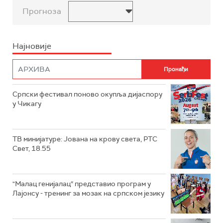
Прогноза
Најновије
Српски фестивал поново окупља дијаспору
у Чикагу
ТВ минијатуре: Јована на крову света, РТС
Свет, 18.55
"Малац генијалац“ представио програм у
Лајонсу - тренинг за мозак на српском језику