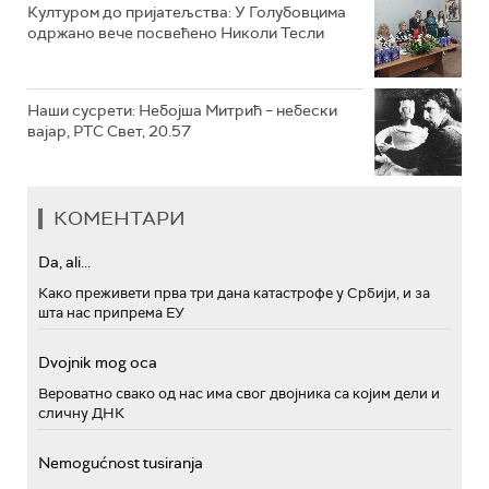
Културом до пријатељства: У Голубовцима
одржано вече посвећено Николи Тесли
Наши сусрети: Небојша Митрић – небески
вајар, РТС Свет, 20.57
КОМЕНТАРИ
Da, ali...
Како преживети прва три дана катастрофе у Србији, и за
шта нас припрема ЕУ
Dvojnik mog oca
Вероватно свако од нас има свог двојника са којим дели и
сличну ДНК
Nemogućnost tusiranja