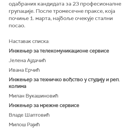
одабраних кандидата за 23 професионалне
групације. После тромесечне праксе, која
почиње 1. марта, најбоље очекује стални
посао.
Наставак списка:
Инжењер за телекомуникационе сервисе
Јелена Ајдачић
Ивана Ерчић
Инжењер за техничко вођство у студију и реп.
колима
Милан Вукашиновић
Инжењер за мрежне сервисе
Владе Шаптовић
Милош Рајић