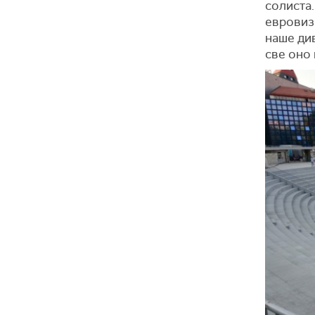
солиста.
евровизи
наше див
све оно 