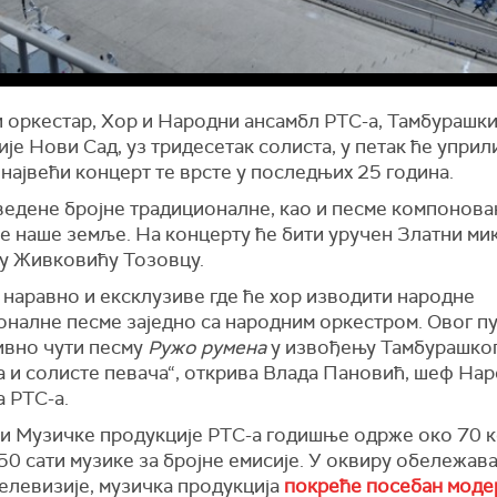
 оркестар, Хор и Народни ансамбл РТС-а, Тамбурашки
је Нови Сад, уз тридесетак солиста, у петак ће уприл
највећи концерт те врсте у последњих 25 година.
ведене бројне традиционалне, као и песме компонован
је наше земље. На концерту ће бити уручен Златни м
у Живковићу Тозовцу.
 наравно и ексклузиве где ће хор изводити народне
оналне песме заједно са народним оркестром. Овог п
ивно чути песму
Ружо румена
у извођењу Тамбурашко
а и солисте певача“, открива Влада Пановић, шеф На
 РТС-а.
и Музичке продукције РТС-а годишње одрже око 70 
50 сати музике за бројне емисије. У оквиру обележав
елевизије, музичка продукција
покреће посебан модер