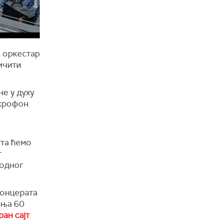
 оркестар
ичити
е у духу
икрофон
ута ћемо
г
родног
концерата
ања 60
ан сајт
.