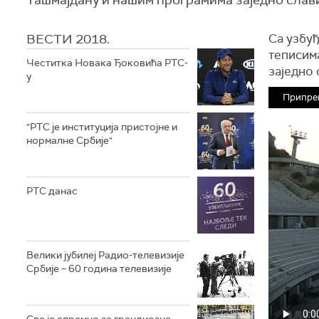
ВЕСТИ 2018.
Са узбу
теписим
Честитка Новака Ђоковића РТС-
заједно 
у
Припре
"РТС је институција пристојне и
нормалне Србије"
РТС данас
Велики јубилеј Радио-телевизије
Србије – 60 година телевизије
Све је спремно за грандиозне