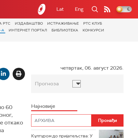
Lat
Eng
А РТС
ИЗДАВАШТВО
ИСТРАЖИВАЊЕ
РТС КЛУБ
-А
ИНТЕРНЕТ ПОРТАЛ
БИБЛИОТЕКА
КОНКУРСИ
четвртак, 06. август 2026.
Прогноза
Најновије
мо 60
рног,
ле откако
на
Културом до пријатељства: У