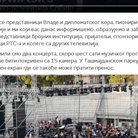
 се представници Владе и дипломатског кора, пионири
је и ми који вас данас информишемо, образујемо и з
едставници бројних институција, пријатељи, спонзори
и РТС-а и колеге са других телевизија.
ли смо два концерта, скоро шест сати музичког прог
е бити покривен са 15 камера. У Ташмајданском парк
н екран где се такође може пратити пренос.