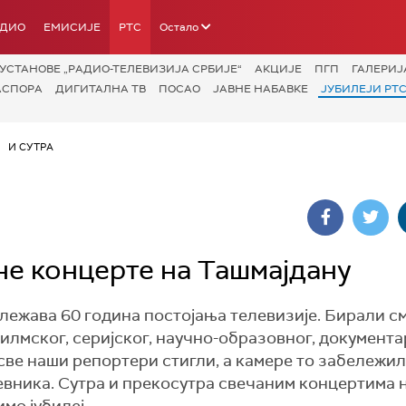
АДИО
ЕМИСИЈЕ
РТС
Остало
УСТАНОВЕ „РАДИО-ТЕЛЕВИЗИЈА СРБИЈЕ“
АКЦИЈЕ
ПГП
ГАЛЕРИЈ
АСПОРА
ДИГИТАЛНА ТВ
ПОСАО
ЈАВНЕ НАБАВКЕ
ЈУБИЛЕЈИ РТС
И СУТРА
не концерте на Ташмајдану
лежава 60 година постојања телевизије. Бирали с
илмског, серијског, научно-образовног, документа
у све наши репортери стигли, а камере то забележи
евника. Сутра и прекосутра свечаним концертима 
мо јубилеј.