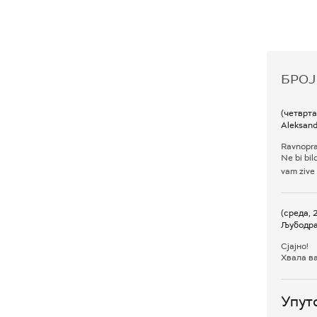
БРОЈ
(четврта
Aleksand
Ravnopr
Ne bi bil
vam zive
(среда, 
Љубодра
Сјајно!
Хвала в
Упут