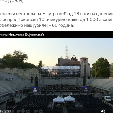
ђењем и нестрпљењем сутра већ од 18 сати на црвени
а испред Таковске 10 очекујемо више од 1.000 званиц
обележимо наш јубилеј – 60 година.
мила Николета Дојчиновић