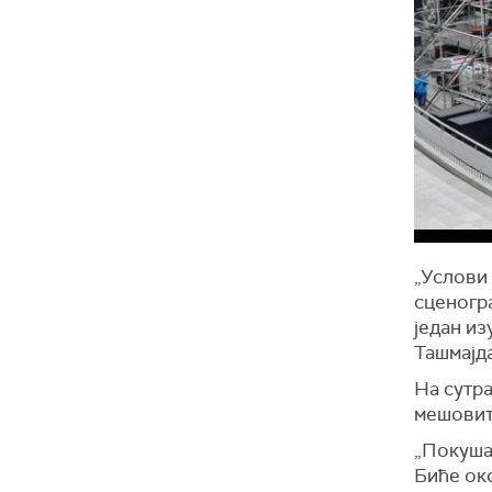
„Услови 
сценогр
један из
Ташмајд
На сутр
мешовити
„Покуша
Биће око