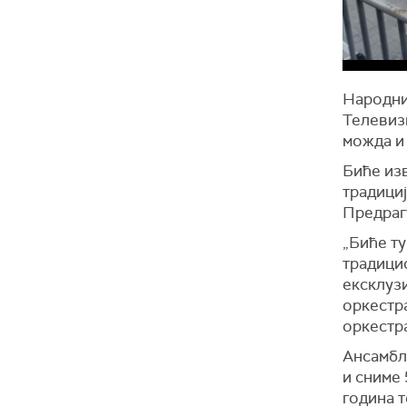
Народни
Телевизи
можда и 
Биће из
традици
Предраг
„Биће ту
традици
ексклуз
оркестр
оркестра
Ансамбл
и сниме 
година т