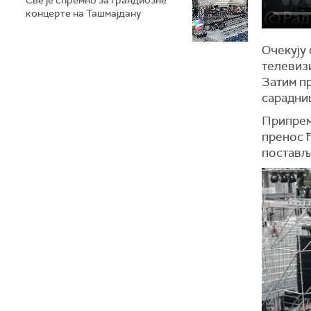
концерте на Ташмајдану
Очекују
телевизи
Затим пр
сарадниц
Припреми
пренос ћ
поставље