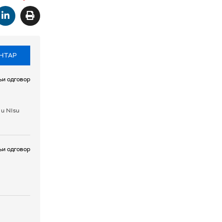
НТАР
и одговор
I u NIsu
и одговор