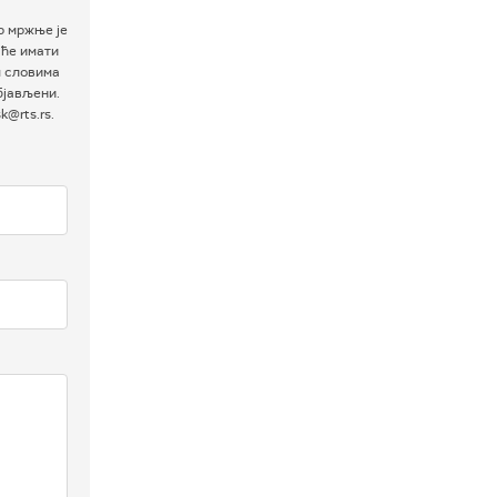
р мржње је
 ће имати
м словима
бјављени.
@rts.rs.