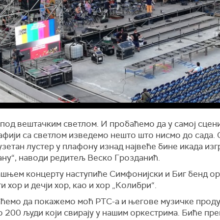
под вештачким светлом. И пробаћемо да у самој сцени
афији са светлом изведемо нешто што нисмо до сада. 
узетан лустер у плафону изнад највеће бине икада изг
ану“, наводи редитељ Веско Грозданић.
ашњем концерту наступиће Симфонијски и Биг бенд ор
 хор и дечји хор, као и хор „Колибри“.
ћемо да покажемо моћ РТС-а и његове музичке проду
 200 људи који свирају у нашим оркестрима. Биће пр