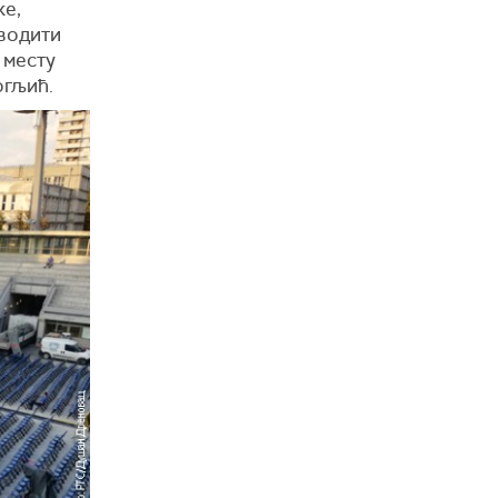
ке,
зводити
 месту
огљић.