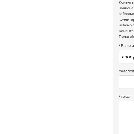
Коментар
национал
забрањен
комента
нећемо о
Коментар
Поља об
*Ваше и
*насло
*текст