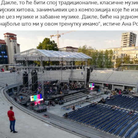
 Дакле, то ће бити спој традиционалне, класичне музи
јских хитова, занимљивих џез композиција које ће и
е џез музике и забавне музике. Дакле, биће на једном
најбоље што ми у овом тренутку имамо“, истиче Ана Р