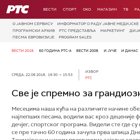
РТС
ВЕСТИ
СПОРТ
OKO
МАГАЗИН
ТВ
Р
О JАВНОМ СЕРВИСУ
ИНФОРМАТОР О РАДУ ЈАВНЕ МЕДИЈСКЕ 
ПРОГРАМСКИ АРХИВ
РТС ПРЕДСТАВЉА
МАРКЕТИНГ
ДИЈ
ПЕСМА ЕВРОВИЗИЈЕ
PROGRAM SALES
ВЕСТИ 2018.
60 ГОДИНА РТС-А
ВЕСТИ 2008.
И ЈУЧЕ
И ДАНАС
ИЗВОР:
СРЕДА, 22.08.2018, 19:30 -> 15:53
РТС
Све је спремно за грандиоз
Месецима наша кућа на различите начине обе
најлепших песама, водили вас кроз деценије ф
дечјег, спортског програма. Видели сте где с
се пре тачно 60 година зачула прва шпица Дн
Ташмајдану и нашим програмима заједно слави