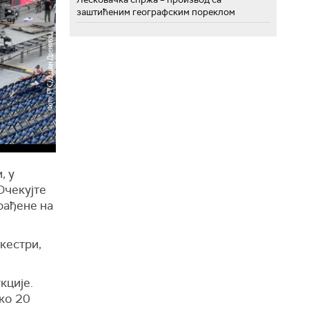
заштићеним географским пореклом
, у
Очекујте
рађене на
кестри,
кције.
еко 20