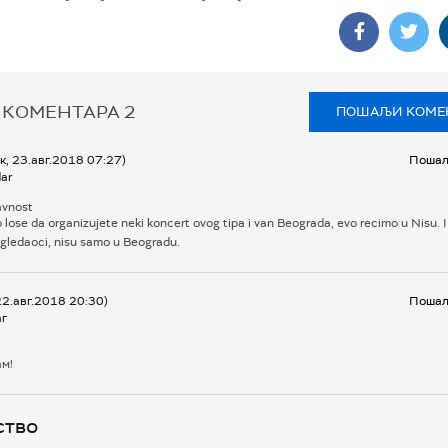
 КОМЕНТАРА
2
ПОШАЉИ КОМЕ
к, 23.авг.2018 07:27)
Пошаљ
ar
avnost
o lose da organizujete neki koncert ovog tipa i van Beograda, evo recimo u Nisu. 
 gledaoci, nisu samo u Beogradu.
22.авг.2018 20:30)
Пошаљ
г
ам!
ство