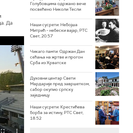
Голубовцима одржано вече
посвећено Николи Тесли
м
а. Да
Наши сусрети: Небојша
Митрић – небески вајар, РТС
Свет, 20.57
Чикаго памти: Одржан Дан
сећања на жртве и прогон
Срба из Хрватске
Духовни центар Свети
Мардарије пред завршетком,
сабор окупио српску
заједницу
Наши сусрети: Крестићева
борба за истину, РТС Свет,
18.52