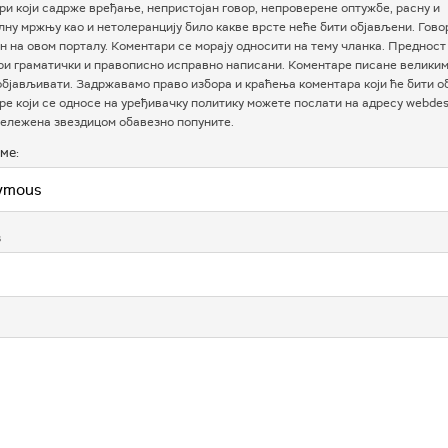
и који садрже вређање, непристојан говор, непроверене оптужбе, расну и
ну мржњу као и нетолеранцију било какве врсте неће бити објављени. Гово
 на овом порталу. Коментари се морају односити на тему чланка. Предност
ри граматички и правописно исправно написани. Коментаре писане велики
бјављивати. Задржавамо право избора и краћења коментара који ће бити о
е који се односе на уређивачку политику можете послати на адресу webdesk
ележена звездицом обавезно попуните.
ме:
в