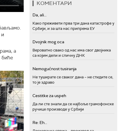
КОМЕНТАРИ
Da, ali...
Како преживети прва три дана катастрофе у
абављамо.
Србији, и за шта нас припрема ЕУ
 и
Dvojnik mog oca
Вероватно свако од нас има свог двојника
рама, а
са којим дели и сличну ДНК
у биће
Nemogućnost tusiranja
Не туширате се сваког дана – не стидите се,
то је здраво
Cestitke za uspeh
Да ли сте знали да се најбоље грамофонске
ручице производе у Србији
Re: Eh...
Лесковачка спржа – производ са