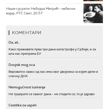
Наши сусрети: Небојша Митрић – небески
вајар, РТС Свет, 20.57
КОМЕНТАРИ
Da, ali...
Како преживети прва три дана катастрофе у Србији, и за
шта нас припрема ЕУ
Dvojnik mog oca
Вероватно свако од нас има свог двојника са којим дели и
сличну ДНК
Nemogućnost tusiranja
Не туширате се сваког дана – не стидите се, то је здраво
Cestitke za uspeh