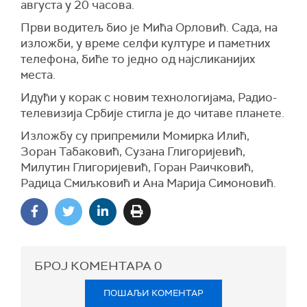
августа у 20 часова.
Први водитељ био је Мића Орловић. Сада, на
изложби, у време селфи културе и паметних
телефона, биће то једно од најсликанијих
места.
Идући у корак с новим технологијама, Радио-
телевизија Србије стигла је до читаве планете.
Изложбу су припремили Момирка Илић,
Зоран Табаковић, Сузана Глигоријевић,
Милутин Глигоријевић, Горан Раичковић,
Радица Смиљковић и Ана Марија Симоновић.
БРОЈ КОМЕНТАРА
0
ПОШАЉИ КОМЕНТАР