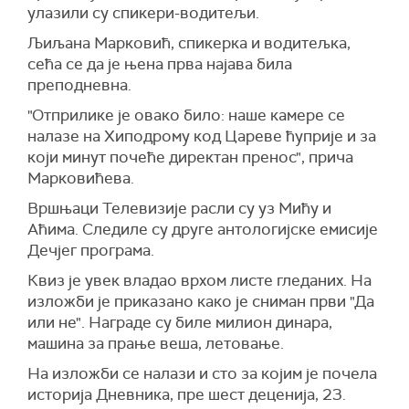
улазили су спикери-водитељи.
Љиљана Марковић, спикерка и водитељка,
сећа се да је њена прва најава била
преподневна.
"Отприлике је овако било: наше камере се
налазе на Хиподрому код Цареве ћуприје и за
који минут почеће директан пренос", прича
Марковићева.
Вршњаци Телевизије расли су уз Мићу и
Аћима. Следиле су друге антологијске емисије
Дечјег програма.
Квиз је увек владао врхом листе гледаних. На
изложби је приказано како је сниман први "Да
или не". Награде су биле милион динара,
машина за прање веша, летовање.
На изложби се налази и сто за којим је почела
историја Дневника, пре шест деценија, 23.