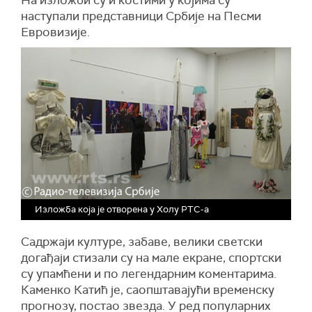
На изложби су и костими у којима су
наступали представници Србије на Песми
Евровизије.
Изложба која је отворена у Холу РТС-а
Садржаји културе, забаве, велики светски
догађаји стизали су на мале екране, спортски
су упамћени и по легендарним коментарима.
Каменко Катић је, саопштавајући временску
прогнозу, постао звезда. У ред популарних