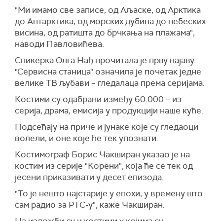
"Ми имамо све записе, од Аљаске, од Арктика
до Антарктика, од морских дубина до небеских
висина, од ратишта до брчкања на плажама",
наводи Павловићева.
Спикерка Олга Нађ прочитала је прву најаву.
"Сервисна станица" означила је почетак једне
велике ТВ љубави – гледалаца према серијама.
Костими су одабрани између 60.000 – из
серија, драма, емисија у продукцији наше куће.
Подсећају на приче и јунаке које су гледаоци
волели, и оне које ће тек упознати.
Костимограф Борис Чакширан указао је на
костим из серије "Корени", која ће се тек од
јесени приказивати у десет епизода.
"То је нешто најстарије у епохи, у времену што
сам радио за РТС-у", каже Чакширан.