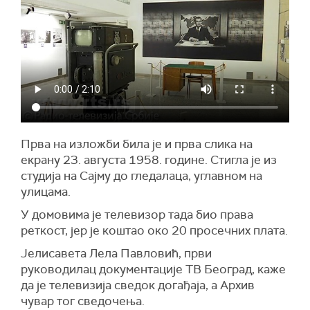
Прва на изложби била је и прва слика на
екрану 23. августа 1958. године. Стигла је из
студија на Сајму до гледалаца, углавном на
улицама.
У домовима је телевизор тада био права
реткост, јер је коштао око 20 просечних плата.
Јелисавета Лела Павловић, први
руководилац документације ТВ Београд, каже
да је телевизија сведок догађаја, а Архив
чувар тог сведочења.