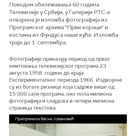
Поводом обележавања 60 година
Телевизије у Србији, у Галерији РТС-а
отворена је изложба фотографија из
Програмског архива "Први кораци" и
костима из Фундуса наше куће. Изложба
траје до 1. септембра.
Фотографије приказују период од првог
емитовања телевизијског програма 23.
августа 1958. године до краја
Експерименталног периода 1966. Издвојене
су из богате ризнице која садржи више од
15.000 сати програма, око пола милиона
фотографија и слајдова и четири милиона
страница текстова.
Припремила Весна Јовановић