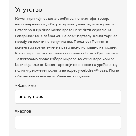
Упутство
Коментари који садрже вређање, непристојан говор,
непроверене оптужбе, расну и националну мржњу као и
нетолеранцију било какве врсте неће бити објављени.
Говор мржње је забрањен на овом порталу. Коментари се
морају односити на тему чланка. Предност ће имати
коментари граматички и правописно исправно написани.
Коментаре писане великим словима нећемо објављивати.
Задржавамо право избора и краћења коментара који ће
бити објављени. Коментаре који се односе на уређивачку
политику можете послати на адресу webdesk@rts.rs. Поља
обележена звездицом обавезно попуните.
*Ваше име:
*наслов