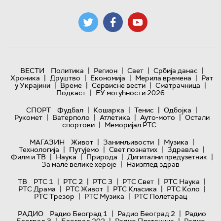
|
|
|
|
ВЕСТИ
Политика
Регион
Свет
Србија данас
|
|
|
|
Хроника
Друштво
Економија
Мерила времена
Рат
|
|
|
|
у Украјини
Време
Сервисне вести
Сматрачница
|
Подкаст
ЕУ могућности 2026
|
|
|
|
СПОРТ
Фудбал
Кошарка
Тенис
Одбојка
|
|
|
|
Рукомет
Ватерполо
Атлетика
Ауто-мото
Остали
|
спортови
Меморијал РТС
|
|
|
МАГАЗИН
Живот
Занимљивости
Музика
|
|
|
|
Технологијa
Путујемо
Свет познатих
Здравље
|
|
|
|
Филм и ТВ
Наука
Природа
Дигитални предузетник
|
За мале велике хероје
Наизглед здрав
|
|
|
|
|
ТВ
РТС 1
РТС 2
РТС 3
РТС Свет
РТС Наука
|
|
|
|
РТС Драма
РТС Живот
РТС Класика
РТС Коло
|
|
РТС Трезор
РТС Музика
РТС Полетарац
|
|
РАДИО
Радио Београд 1
Радио Београд 2
Радио
|
|
|
Београд 3
Београд 202
Радио Плетеница
Радио