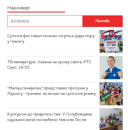
Најновије
Српски фестивал поново окупља дијаспору
у Чикагу
ТВ минијатуре: Јована на крову света, РТС
Свет, 18.55
"Малац генијалац“ представио програм у
Лајонсу - тренинг за мозак на српском језику
Културом до пријатељства: У Голубовцима
одржано вече посвећено Николи Тесли