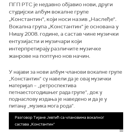
ПГП РТС је недавно објавио нови, други
студијски албум вокалне групе
„Kонстантин“, који носи назив „Наслеђе“.
Вокална група „Kонстантин“ је основана у
Нишу 2008. године, а састав чине музички
ентузијасти и музичари који
интерпретирају различите музичке
жанрове на поптуно нов начин.
У најави за нови албум
чланови вокалне групе
„Константин“ су
навели да је овај музички
материјал
– „
ретроспектива
петнаестогодишњег рада групе
“, док
у
поднаслову издања је наведено и
да је у
питању
„
музика мога рода
“.
Разговор Тијане Јевтић са члановима вокалног
састава „Константин“