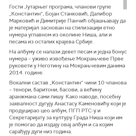
Гости Јутарњег програма, чланови групе
„Константин“, Бојан Станковић, Далибор
Марковић и Димитрије Панчић објашњавају да
је материјал заснован на стилизацији етно
нумера углавном из околине Ниша, али и
песама из осталих крајева Србије.
На албуму се налази девет песам и једна бонус
нумера – уживо извођење Мокрањчеве Прве
руковети у Неготину на Мокрањчевим данима
2014. године.
Вокални састав „Kонстантин“ чини 10 чланова
– тенори, баритони, басови, а већину
аранжмана сами пишу. Како наводе, посебну
захвалност дугују Анастасу Каменовићу који је
продуцирао цео албум, ПГП РТС-у и
Секретаријату за културу Града Ниша који им
је помогао да издају овај албум и са којим
сарађују дуги низ година.