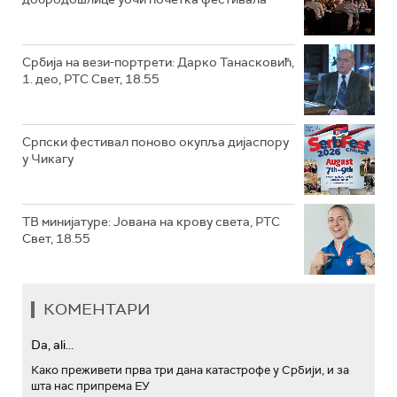
Србија на вези-портрети: Дарко Танасковић,
1. део, РТС Свет, 18.55
Српски фестивал поново окупља дијаспору
у Чикагу
ТВ минијатуре: Јована на крову света, РТС
Свет, 18.55
КОМЕНТАРИ
Da, ali...
Како преживети прва три дана катастрофе у Србији, и за
шта нас припрема ЕУ