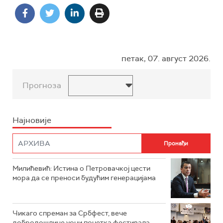
петак, 07. август 2026.
Прогноза
Најновије
Милићевић: Истина о Петровачкој цести
мора да се преноси будућим генерацијама
Чикаго спреман за Србфест, вече
добродошлице уочи почетка фестивала