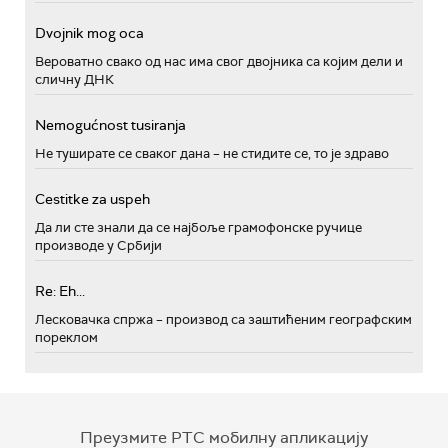
Dvojnik mog oca
Вероватно свако од нас има свог двојника са којим дели и
сличну ДНК
Nemogućnost tusiranja
Не туширате се сваког дана – не стидите се, то је здраво
Cestitke za uspeh
Да ли сте знали да се најбоље грамофонске ручице
производе у Србији
Re: Eh...
Лесковачка спржа – производ са заштићеним географским
пореклом
Преузмите РТС мобилну апликацију