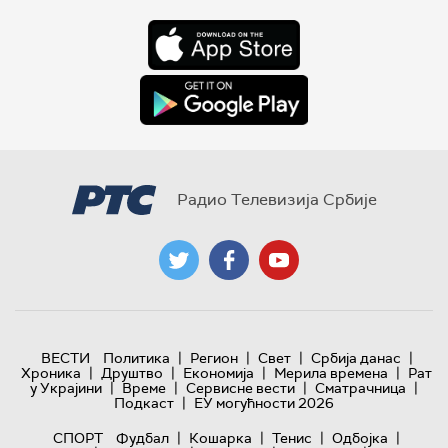
Радио Телевизија Србије
|
|
|
|
ВЕСТИ
Политика
Регион
Свет
Србија данас
|
|
|
|
Хроника
Друштво
Економија
Мерила времена
Рат
|
|
|
|
у Украјини
Време
Сервисне вести
Сматрачница
|
Подкаст
ЕУ могућности 2026
|
|
|
|
СПОРТ
Фудбал
Кошарка
Тенис
Одбојка