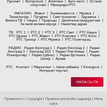
|
|
|
|
Рукомет
Ватерполо
Атлетика
Ауто-мото
Остали
|
спортови
Меморијал РТС
|
|
|
МАГАЗИН
Живот
Занимљивости
Музика
|
|
|
|
Технологијa
Путујемо
Свет познатих
Здравље
|
|
|
|
Филм и ТВ
Наука
Природа
Дигитални предузетник
|
За мале велике хероје
Наизглед здрав
|
|
|
|
|
ТВ
РТС 1
РТС 2
РТС 3
РТС Свет
РТС Наука
|
|
|
|
РТС Драма
РТС Живот
РТС Класика
РТС Коло
|
|
РТС Трезор
РТС Музика
РТС Полетарац
|
|
РАДИО
Радио Београд 1
Радио Београд 2
Радио
|
|
|
Београд 3
Београд 202
Радио Плетеница
Радио
|
|
|
Рокенролер
Радио Џубокс
Радио Вртешка
Радио
|
Џезер
Архив
|
|
|
|
РТС
Контакт
Маркетинг
Јавне набавке
Конкурси
Интернет портал
МАПА САЈТА
Приватност
Copyright
Правила употребе садржаја
Мапа
|
|
|
сајта