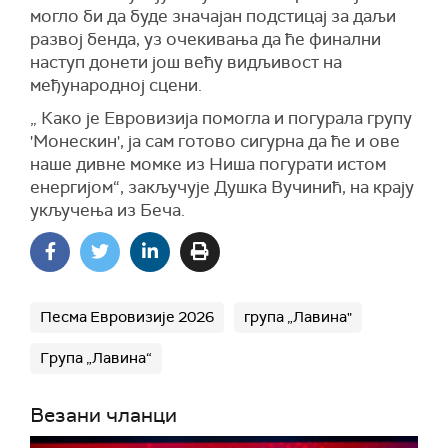
могло би да буде значајан подстицај за даљи
развој бенда, уз очекивања да ће финални
наступ донети још већу видљивост на
међународној сцени.
„ Како је Евровизија помогла и погурала групу
'Монескин', ја сам готово сигурна да ће и ове
наше дивне момке из Ниша погурати истом
енергијом“, закључује Душка Вучинић, на крају
укључења из Беча.
Песма Евровизије 2026
група „Лавина"
Група „Лавина“
Везани чланци