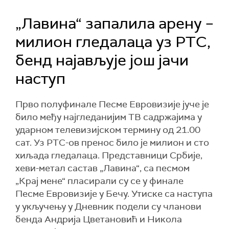
„Лавина“ запалила арену –
милион гледалаца уз РТС,
бенд најављује још јачи
наступ
Прво полуфинале Песме Евровизије јуче је
било међу најгледанијим ТВ садржајима у
ударном телевизијском термину од 21.00
сат. Уз РТС-ов пренос било је милион и сто
хиљада гледалаца. Представници Србије,
хеви-метал састав „Лавина“, са песмом
„Крај мене“ пласирали су се у финале
Песме Евровизије у Бечу. Утиске са наступа
у укључењу у Дневник подели су чланови
бенда Андрија Цветановић и Никола