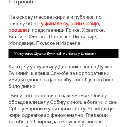
Петровић.
На основу гласова жирија и публике, по
начелу 50:50
у финале су, осим Србије,
прошли
и представници Грчке, Хрватске,
Белгије, Финске, Шведске, Литваније,
Молдавије, Пољске и Израела.
Укључење Душке Вучинић из Беча у Дневник
Како је у укључењу у Дневник навела Душка
Вучинић, шефица Службе за корпоративни
имиџ и односе са јавношћу, синоћ је ван бине
било дивно.
„Били смо поносни на наше момке. Они су
обрадовали целу Србију синоћ, а богами и све
Србе у Европи и у читавом свету. Знамо да је
жири одреаговао феноменално. Гледаоци
такође, с обзиром да смо ушли у финале“,