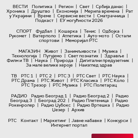
|
|
|
|
ВЕСТИ
Политика
Регион
Свет
Србија данас
|
|
|
|
Хроника
Друштво
Економија
Мерила времена
Рат
|
|
|
|
у Украјини
Време
Сервисне вести
Сматрачница
|
Подкаст
ЕУ могућности 2026
|
|
|
|
СПОРТ
Фудбал
Кошарка
Тенис
Одбојка
|
|
|
|
Рукомет
Ватерполо
Атлетика
Ауто-мото
Остали
|
спортови
Меморијал РТС
|
|
|
МАГАЗИН
Живот
Занимљивости
Музика
|
|
|
|
Технологијa
Путујемо
Свет познатих
Здравље
|
|
|
|
Филм и ТВ
Наука
Природа
Дигитални предузетник
|
За мале велике хероје
Наизглед здрав
|
|
|
|
|
ТВ
РТС 1
РТС 2
РТС 3
РТС Свет
РТС Наука
|
|
|
|
РТС Драма
РТС Живот
РТС Класика
РТС Коло
|
|
РТС Трезор
РТС Музика
РТС Полетарац
|
|
РАДИО
Радио Београд 1
Радио Београд 2
Радио
|
|
|
Београд 3
Београд 202
Радио Плетеница
Радио
|
|
|
Рокенролер
Радио Џубокс
Радио Вртешка
Радио
|
Џезер
Архив
|
|
|
|
РТС
Контакт
Маркетинг
Јавне набавке
Конкурси
Интернет портал