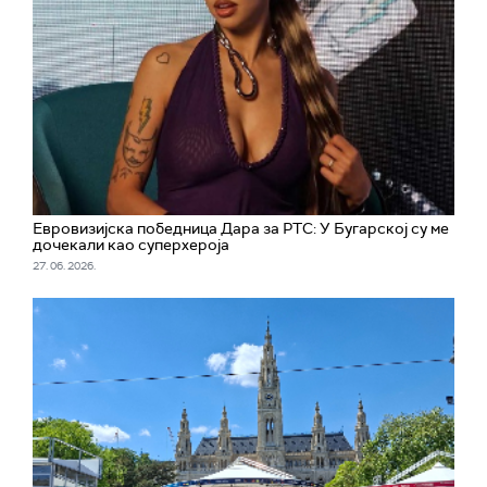
Евровизијска победница Дара за РТС: У Бугарској су ме
дочекали као суперхероја
27. 06. 2026.