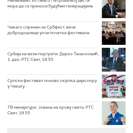
Милићевић: Истина о Петровачкој цести
мора да се преноси будућим генерацијама
Чикаго спреман за Србфест, вече
добродошлице уочи почетка фестивала
Србија на вези-портрети: Дарко Танасковић,
1. део, РТС Свет, 18.55
Српски фестивал поново окупља дијаспору
у Чикагу
ТВ минијатуре: Јована на крову света, РТС
Свет, 18.55