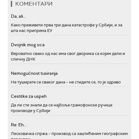
КОМЕНТАРИ
Da, ali...
Како преживети прва три дана катастрофе у Србији, и за
шта нас припрема ЕУ
Dvojnik mog oca
Вероватно свако од нас има свог двојника са којим дели и
сличну ДНК
Nemogućnost tusiranja
Не туширате се сваког дана – не стидите се, то је здраво
Cestitke za uspeh
Да ли сте знали да се најбоље грамофонске ручице
производе у Србији
Re: Eh...
Лесковачка спржа – производ са заштићеним географским