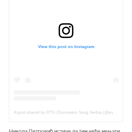
View this post on Instagram
A post shared by RTS | Eurovision Song Serbia (@eurovisionserbia_official)
Никола Петровић истиче да тим неће мењати