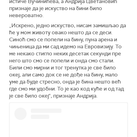
истиче Вучинићева, а Андрија Цветановић
признаје да је искуство на бини било
невероватно.
„Искрено, једно искуство, нисам замишљао да
ће у мом животу овако нешто да се деси.
Синоћ смо се попели на бину, пуна арена и
чињеница да ми сад идемо на Евровизију. То
ме некако стигло неких десетак секунди пре
него што смо се попели и онда смо стали.
Били смо мирни и тог тренутка је све било
океј, али само док се не дође на бину, мало
уме да буде стресно, онда је бина нешто већ
где смо ми удобни. То је као код куће и од тад
је све било океј“, признаје Андрија.