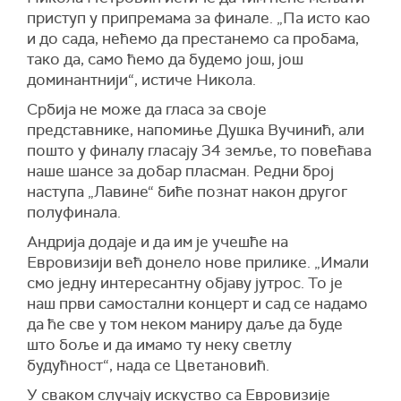
приступ у припремама за финале. „Па исто као
и до сада, нећемо да престанемо са пробама,
тако да, само ћемо да будемо још, још
доминантнији“, истиче Никола.
Србија не може да гласа за своје
представнике, напомиње Душка Вучинић, али
пошто у финалу гласају 34 земље, то повећава
наше шансе за добар пласман. Редни број
наступа „Лавине“ биће познат након другог
полуфинала.
Андрија додаје и да им је учешће на
Евровизији већ донело нове прилике. „Имали
смо једну интересантну објаву јутрос. То је
наш први самостални концерт и сад се надамо
да ће све у том неком маниру даље да буде
што боље и да имамо ту неку светлу
будућност“, нада се Цветановић.
У сваком случају искуство са Евровизије