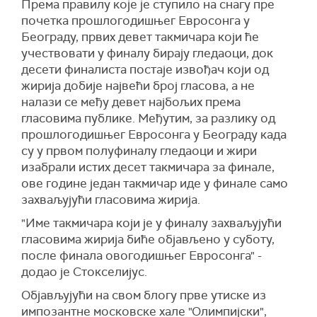
Према правилу које је ступило на снагу пре
почетка прошлогодишњег Евросонга у
Београду, првих девет такмичара који ће
учествовати у финалу бирају гледаоци, док
десети финалиста постаје извођач који од
жирија добије највећи број гласова, а не
налази се међу девет најбољих према
гласовима публике. Међутим, за разлику од
прошлогодишњег Евросонга у Београду када
су у првом полуфиналу гледаоци и жири
изабрали истих десет такмичара за финале,
ове године један такмичар иде у финале само
захваљујући гласовима жирија.
"Име такмичара који је у финалу захваљујући
гласовима жирија биће објављено у суботу,
после финала овогодишњег Евросонга" -
додао је Стокселијус.
Објављујући на свом блогу прве утиске из
импозантне московске хале "Олимпијски",