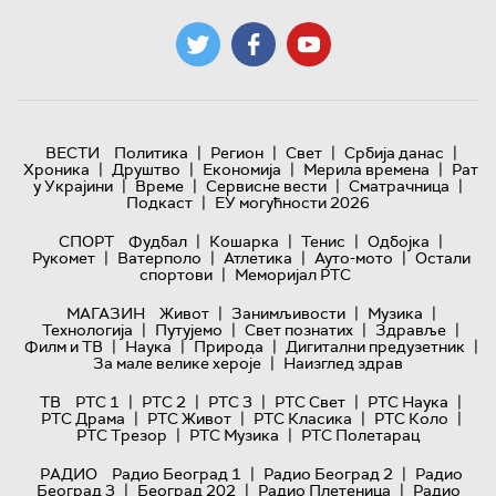
|
|
|
|
ВЕСТИ
Политика
Регион
Свет
Србија данас
|
|
|
|
Хроника
Друштво
Економија
Мерила времена
Рат
|
|
|
|
у Украјини
Време
Сервисне вести
Сматрачница
|
Подкаст
ЕУ могућности 2026
|
|
|
|
СПОРТ
Фудбал
Кошарка
Тенис
Одбојка
|
|
|
|
Рукомет
Ватерполо
Атлетика
Ауто-мото
Остали
|
спортови
Меморијал РТС
|
|
|
МАГАЗИН
Живот
Занимљивости
Музика
|
|
|
|
Технологијa
Путујемо
Свет познатих
Здравље
|
|
|
|
Филм и ТВ
Наука
Природа
Дигитални предузетник
|
За мале велике хероје
Наизглед здрав
|
|
|
|
|
ТВ
РТС 1
РТС 2
РТС 3
РТС Свет
РТС Наука
|
|
|
|
РТС Драма
РТС Живот
РТС Класика
РТС Коло
|
|
РТС Трезор
РТС Музика
РТС Полетарац
|
|
РАДИО
Радио Београд 1
Радио Београд 2
Радио
|
|
|
Београд 3
Београд 202
Радио Плетеница
Радио