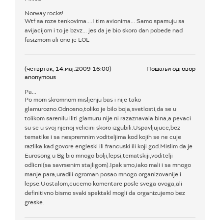
Norway rocks!
Wtf sa roze tenkovima....I tim avionima... Samo spamuju sa
avijacijom i to je bzvz... jes da je bio skoro dan pobede nad
fasizmom ali ono je LOL
(четвртак, 14.мај.2009 16:00)
Пошаљи одговор
anonymous
Pa...
Po mom skromnom misljenju bas i nije tako
glamurozno.Odnosno,toliko je bilo boja,svetlosti,da se u
tolikom sarenilu iliti glamuru nije ni razaznavala bina,a pevaci
su se u svoj njenoj velicini skoro izgubili.Uspavljujuce,bez
tematike i sa nespremnim voditeljima kod kojih se ne cuje
razlika kad govore engleski ili francuski ili koji god.Mislim da je
Eurosong u Bg bio mnogo bolji,lepsi,tematskiji,voditelji
odlicni(sa savrsenim stajligom).Ipak smo,iako mali i sa mnogo
manje para,uradili ogroman posao mnogo organizovanije i
lepse.Uostalom,cucemo komentare posle svega ovoga,ali
definitivno bismo svaki spektakl mogli da organizujemo bez
greske.