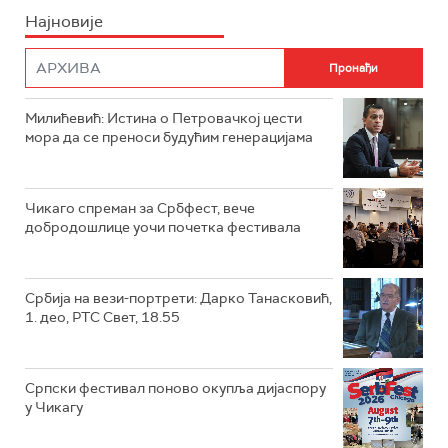
Најновије
Милићевић: Истина о Петровачкој цести
мора да се преноси будућим генерацијама
Чикаго спреман за Србфест, вече
добродошлице уочи почетка фестивала
Србија на вези-портрети: Дарко Танасковић,
1. део, РТС Свет, 18.55
Српски фестивал поново окупља дијаспору
у Чикагу