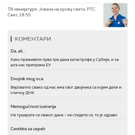
ТВ минијатуре: Јована на крову света, РТС
Свет, 18.55
КОМЕНТАРИ
Da, ali...
Како преживети прва три дана катастрофе у Србији, и за
шта нас припрема ЕУ
Dvojnik mog oca
Вероватно свако од нас има свог двојника са којим дели и
сличну ДНК
Nemogućnost tusiranja
Не туширате се сваког дана – не стидите се, то је здраво
Cestitke za uspeh