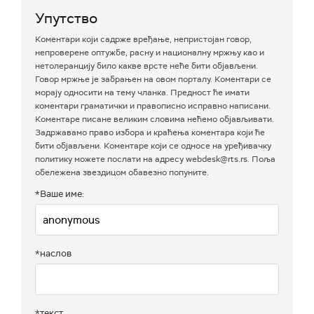
Упутство
Коментари који садрже вређање, непристојан говор,
непроверене оптужбе, расну и националну мржњу као и
нетолеранцију било какве врсте неће бити објављени.
Говор мржње је забрањен на овом порталу. Коментари се
морају односити на тему чланка. Предност ће имати
коментари граматички и правописно исправно написани.
Коментаре писане великим словима нећемо објављивати.
Задржавамо право избора и краћења коментара који ће
бити објављени. Коментаре који се односе на уређивачку
политику можете послати на адресу webdesk@rts.rs. Поља
обележена звездицом обавезно попуните.
*Ваше име:
*наслов
*текст