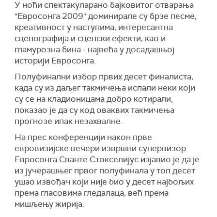
У ноћи спектакуларано бајковитог отварања
"Евросонга 2009" доминирале су брзе песме,
креативност у наступима, интересантна
сценографија и сценски ефекти, као и
гламурозна бина - највећа у досадашњој
историји Евросонга.
Полуфинални избор првих десет финалиста,
када су из даљег такмичења испали неки који
су се на кладионицама добро котирали,
показао је да су код оваквих такмичења
прогнозе ипак незахвалне.
На прес конференцији након прве
евровизијске вечери извршни супервизор
Евросонга Сванте Стокселијус изјавио је да је
из јучерашњег првог полуфинала у топ десет
ушао извођач који није био у десет најбољих
према гласовима гледалаца, већ према
мишљењу жирија.