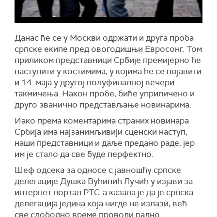
Данас ће се у Москви одржати и друга проба
српске екипе пред овогодишњи Евросонг. Том
приликом представници Србије премијерно ће
наступити у костимима, у којима ће се појавити
и 14. маја у другој полуфиналној вечери
такмичења. Након пробе, биће уприличено и
друго званично представљање новинарима.
Иако према коментарима страних новинара
Србија има најзанимљивији сценски наступ,
наши представници и даље предано раде, јер
им је стало да све буде перфектно.
Шеф одсека за односе с јавношћу српске
делегације Душка Вућинић Лучић у изјави за
интернет портал РТС-а казала је да је српска
делегација једина која нигде не излази, већ
све слободно време проводи радно.