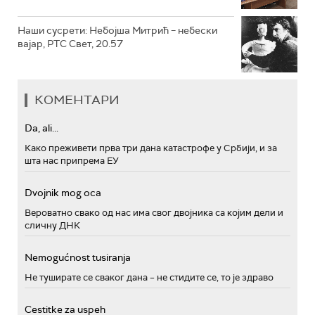
Наши сусрети: Небојша Митрић – небески
вајар, РТС Свет, 20.57
КОМЕНТАРИ
Da, ali...
Како преживети прва три дана катастрофе у Србији, и за
шта нас припрема ЕУ
Dvojnik mog oca
Вероватно свако од нас има свог двојника са којим дели и
сличну ДНК
Nemogućnost tusiranja
Не туширате се сваког дана – не стидите се, то је здраво
Cestitke za uspeh