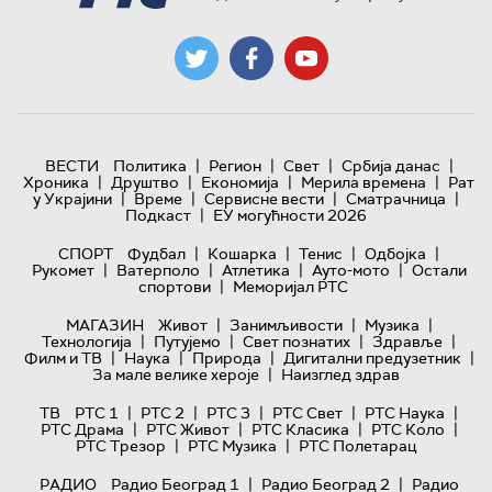
|
|
|
|
ВЕСТИ
Политика
Регион
Свет
Србија данас
|
|
|
|
Хроника
Друштво
Економија
Мерила времена
Рат
|
|
|
|
у Украјини
Време
Сервисне вести
Сматрачница
|
Подкаст
ЕУ могућности 2026
|
|
|
|
СПОРТ
Фудбал
Кошарка
Тенис
Одбојка
|
|
|
|
Рукомет
Ватерполо
Атлетика
Ауто-мото
Остали
|
спортови
Меморијал РТС
|
|
|
МАГАЗИН
Живот
Занимљивости
Музика
|
|
|
|
Технологијa
Путујемо
Свет познатих
Здравље
|
|
|
|
Филм и ТВ
Наука
Природа
Дигитални предузетник
|
За мале велике хероје
Наизглед здрав
|
|
|
|
|
ТВ
РТС 1
РТС 2
РТС 3
РТС Свет
РТС Наука
|
|
|
|
РТС Драма
РТС Живот
РТС Класика
РТС Коло
|
|
РТС Трезор
РТС Музика
РТС Полетарац
|
|
РАДИО
Радио Београд 1
Радио Београд 2
Радио