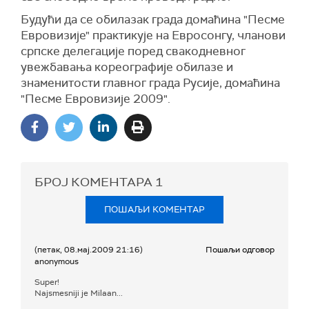
Будући да се обилазак града домаћина "Песме
Евровизије" практикује на Евросонгу, чланови
српске делегације поред свакодневног
увежбавања кореографије обилазе и
знаменитости главног града Русије, домаћина
"Песме Евровизије 2009".
БРОЈ КОМЕНТАРА
1
ПОШАЉИ КОМЕНТАР
(петак, 08.мај.2009 21:16)
Пошаљи одговор
anonymous
Super!
Najsmesniji je Milaan...