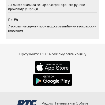
Да ли сте знали да се најбоље грамофонске ручице
производе у Србији
Re: Eh...
Лесковачка спржа – производ са заштићеним географским
пореклом
Преузмите РТС мобилну апликацију
Радио Телевизија Србије