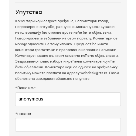
Упутство
Коментари који садрже вређање, непристојан говор,
непроверене оптужбе, расну и националну мржњу као и
нетолеранцију било какве врсте неће бити објављени.
Говор мржње је забрањен на овом порталу. Коментари се
морају односити на тему чланка. Предност ће имати
коментари граматички и правописно исправно написани.
Коментаре писане великим словима нећемо објављивати.
Задржавамо право избора и краћења коментара који ће
бити објављени. Коментаре који се односе на уређивачку
политику можете послати на адресу webdesk@rts.rs. Поља
обележена звездицом обавезно попуните.
*Ваше име:
*наслов