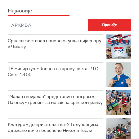
Најновије
Српски фестивал поново окупља дијаспору
у Чикагу
ТВ минијатуре: Јована на крову света, РТС
Свет, 18.55
"Малац генијалац“ представио програм у
Лајонсу - тренинг за мозак на српском језику
Културом до пријатељства: У Голубовцима
одржано вече посвећено Николи Тесли