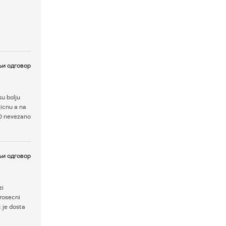
и одговор
su bolju
icnu a na
ND nevezano
и одговор
zi
prosecni
 je dosta