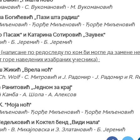
мановић - С. Вукомановић - М. Вукомановић
на Богићевић „Пази шта радиш"
иљеновић - Ђорђе Миљеновић - Ђорђе Миљеновић
о Пасаж" и Катарина Сотировић „Заувек"
ић - Б. Јеремић - Б. Јеремић
(написане по редоследу по ком би могле да замене н
 горе наведених изабраних учесника) :
ш Жикић „Врела ноћ"
 Ch. Wolf - С. Митровић и Ј. Радомир - Ј. Радомир и R. R
 Ранитовић „Једном за крај"
 Камба - А. Шола - А. Алексов
К. "Моја ноћ"
иљеновић- Ђорђе Миљеновић - Ђорђе Миљеновић
Недељковић и Коктел бенд „Види мала"
ић - В. Михајловска и З. Златановић - Б. Јеремић