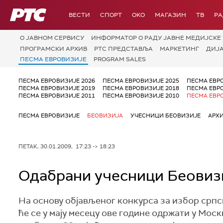
РТС
ВЕСТИ
СПОРТ
OKO
МАГАЗИН
ТВ
Р
О JАВНОМ СЕРВИСУ
ИНФОРМАТОР О РАДУ ЈАВНЕ МЕДИЈСКЕ 
ПРОГРАМСКИ АРХИВ
РТС ПРЕДСТАВЉА
МАРКЕТИНГ
ДИЈ
ПЕСМА ЕВРОВИЗИЈЕ
PROGRAM SALES
ПЕСМА ЕВРОВИЗИЈЕ 2026
ПЕСМА ЕВРОВИЗИЈЕ 2025
ПЕСМА ЕВР
ПЕСМА ЕВРОВИЗИЈЕ 2019
ПЕСМА ЕВРОВИЗИЈЕ 2018
ПЕСМА ЕВР
ПЕСМА ЕВРОВИЗИЈЕ 2011
ПЕСМА ЕВРОВИЗИЈЕ 2010
ПЕСМА ЕВР
ПЕСМА ЕВРОВИЗИЈЕ
БЕОВИЗИЈА
УЧЕСНИЦИ БЕОВИЗИЈЕ
АРХ
ПЕТАК, 30.01.2009, 17:23 -> 18:23
Одабрани учесници Беовизи
На основу објављеног конкурса за избор српс
ће се у мају месецу ове године одржати у Моск