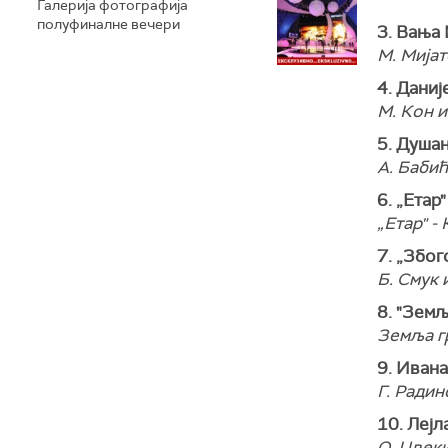
Галерија фотографија
полуфиналне вечери
3. Вања 
М. Мијат
4. Даниј
М. Кон и
5. Душан
А. Бабић
6. „Етар"
„Етар" -
7. „Због
Б. Смук 
8. "Земљ
Земља гр
9. Иван
Г. Радин
10. Лејл
О. Цвеки