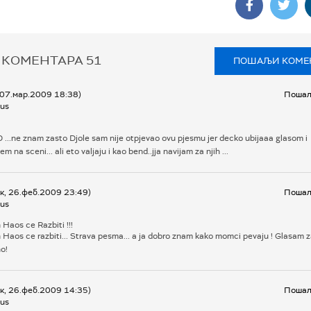
 КОМЕНТАРА
51
ПОШАЉИ КОМЕ
 07.мар.2009 18:38)
Пошаљ
us
...ne znam zasto Djole sam nije otpjevao ovu pjesmu jer decko ubijaaa glasom i
m na sceni... ali eto valjaju i kao bend..jja navijam za njih ...
к, 26.феб.2009 23:49)
Пошаљ
us
 Haos ce Razbiti !!!
 Haos ce razbiti... Strava pesma... a ja dobro znam kako momci pevaju ! Glasam z
no!
к, 26.феб.2009 14:35)
Пошаљ
us