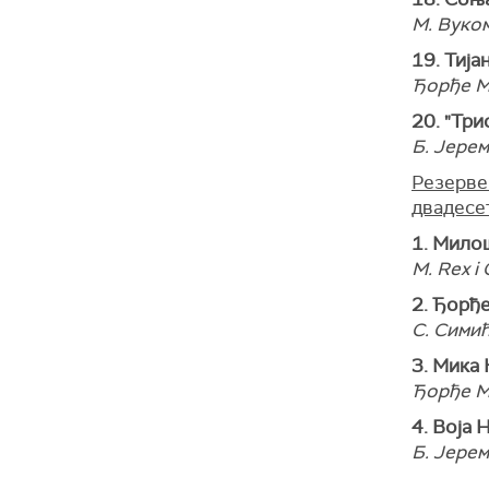
М. Вуко
19. Тија
Ђорђе М
20. "Три
Б. Јерем
Резерве 
двадесет
1. Мило
M. Rex i
2. Ђорђе
С. Симић
3. Мика 
Ђорђе М
4. Воја 
Б. Јерем