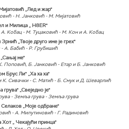
Мијатовић „Лед и жар"
овић - Н. Јанковић - М. Мијатовић
ел и Милица „ H8ER"
 А. Кобац - М. Туцаковић - М. Кон и А. Кобац
 Зрнић „Твоје друго име је грех"
 - А. Бабић - Р. Грубишић
 „Сањај ме"
 К. Поповић, Б. Јанковић - Етар и Б. Јанковић
ом Брус Ли" „Ха ха ха"
и К. Сивачки - С. Матић - Б. Смук и Д. Шеварлић
а грува" „Свеједно је"
ува - Земља грува - Земља грува
а Селаков „Моје одбране"
овић - А. Милутиновић - Г. Радиновић
а Хот „ Чекајући принца"
ћ - Л. Хот - О. Цвекић