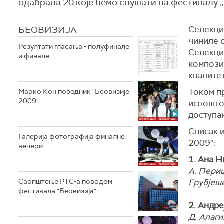
одабрала 20 које ћемо слушати на фестивалу „
БЕОВИЗИЈА
Селекцио
чиниле с
Резултати гласања - полуфинале
Селекци
и финале
композиц
квалитет
Током пр
Марко Кон победник "Беовизије
2009"
испошто
доступан
Списак и
Галерија фотографија финалне
2009":
вечери
1. Ана 
А. Периш
Саопштење РТС-а поводом
Грубјеш
фестивала "Беовизија"
2. Андре
Д. Алаги