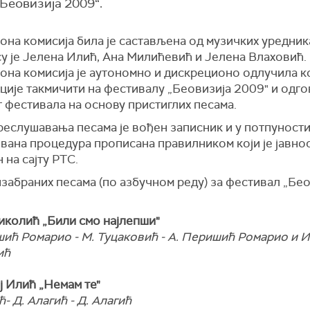
Беовизија 2009“.
на комисија била је састављена од музичких уредник
у је Јелена Илић, Ана Милићевић и Јелена Влаховић.
она комисија је аутономно и дискреционо одлучила ко
ије такмичити на фестивалу „Беовизија 2009" и одго
 фестивала на основу пристиглих песама.
еслушавања песама је вођен записник и у потпуности
вана процедура прописана правилником који је јавно
 на сајту РТС.
забраних песама (по азбучном реду) за фестивал „Бе
Николић „Били смо најлепши"
ић Ромарио - М. Туцаковић - А. Перишић Ромарио и И
ић
ј Илић „Немам те"
ћ- Д. Алагић - Д. Алагић