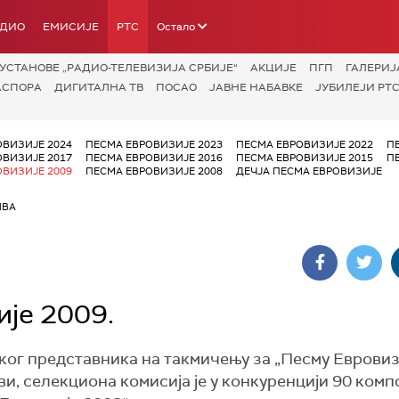
АДИО
ЕМИСИЈЕ
РТС
Остало
УСТАНОВЕ „РАДИО-ТЕЛЕВИЗИЈА СРБИЈЕ“
АКЦИЈЕ
ПГП
ГАЛЕРИЈ
АСПОРА
ДИГИТАЛНА ТВ
ПОСАО
ЈАВНЕ НАБАВКЕ
ЈУБИЛЕЈИ РТС
ОВИЗИЈЕ 2024
ПЕСМА ЕВРОВИЗИЈЕ 2023
ПЕСМА ЕВРОВИЗИЈЕ 2022
П
ОВИЗИЈЕ 2017
ПЕСМА ЕВРОВИЗИЈЕ 2016
ПЕСМА ЕВРОВИЗИЈЕ 2015
П
ОВИЗИЈЕ 2009
ПЕСМА ЕВРОВИЗИЈЕ 2008
ДЕЧЈА ПЕСМА ЕВРОВИЗИЈЕ
ИВА
је 2009.
ког представника на такмичењу за „Песму Евровизи
ви, селекциона комисија је у конкуренцији 90 комп