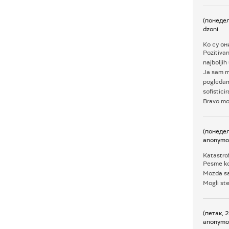
(понеде
dzoni
Ко су о
Pozitivan
najboljih 
Ja sam m
pogledam
sofistici
Bravo mom
(понеде
anonymo
Katastro
Pesme koj
Mozda sam
Mogli st
(петак, 
anonymo