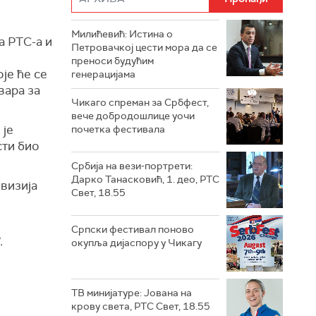
Милићевић: Истина о
а РТС-а и
Петровачкој цести мора да се
преноси будућим
је ће се
генерацијама
вара за
Чикаго спреман за Србфест,
вече добродошлице уочи
 је
почетка фестивала
сти био
Србија на вези-портрети:
Дарко Танасковић, 1. део, РТС
овизија
Свет, 18.55
Српски фестивал поново
.
окупља дијаспору у Чикагу
ТВ минијатуре: Јована на
крову света, РТС Свет, 18.55