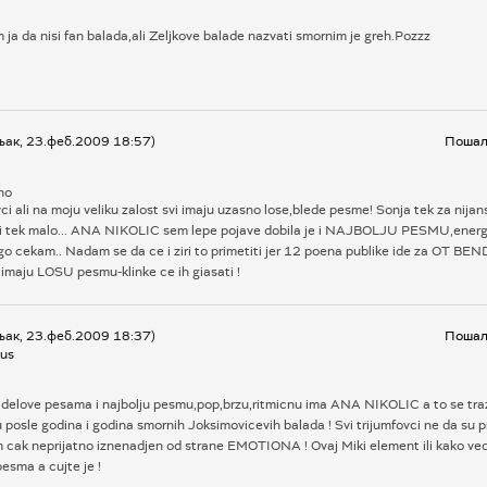
a da nisi fan balada,ali Zeljkove balade nazvati smornim je greh.Pozzz
љак, 23.феб.2009 18:57)
Пошаљ
no
ci ali na moju veliku zalost svi imaju uzasno lose,blede pesme! Sonja tek za nijan
i tek malo... ANA NIKOLIC sem lepe pojave dobila je i NAJBOLJU PESMU,energ
go cekam.. Nadam se da ce i ziri to primetiti jer 12 poena publike ide za OT BE
 imaju LOSU pesmu-klinke ce ih giasati !
љак, 23.феб.2009 18:37)
Пошаљ
us
delove pesama i najbolju pesmu,pop,brzu,ritmicnu ima ANA NIKOLIC a to se tra
posle godina i godina smornih Joksimovicevih balada ! Svi trijumfovci ne da su 
 cak neprijatno iznenadjen od strane EMOTIONA ! Ovaj Miki element ili kako vec
pesma a cujte je !