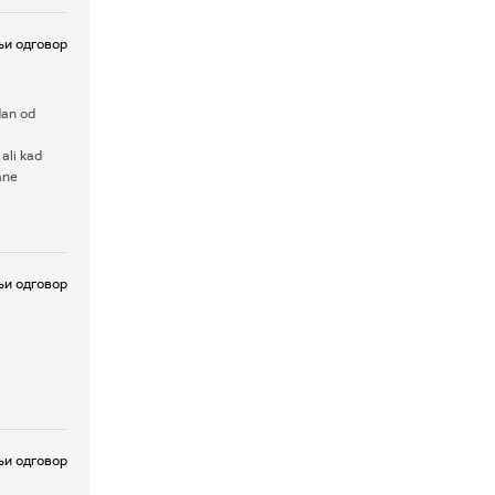
и одговор
dan od
ali kad
ane
и одговор
и одговор