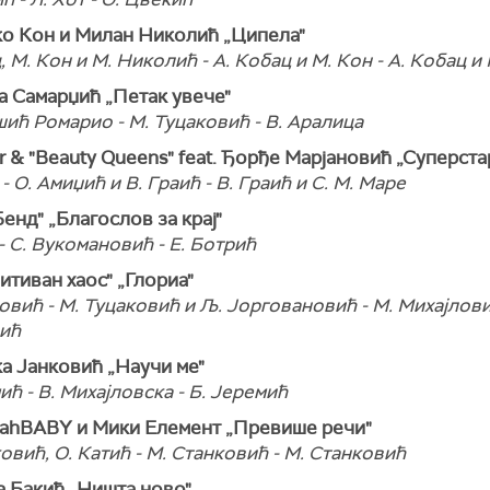
ко Кон и Милан Николић „Ципела"
, М. Кон и М. Николић -
A. Кобац и М. Кон - А. Кобац и
а Самарџић „Петак увече"
ић Ромарио - М. Туцаковић - В. Аралица
r & "Beauty Queens" feat. Ђорђе Марјановић „Суперста
 - О. Амиџић и В. Граић - В. Граић и С. М. Маре
Бенд" „Благослов за крај"
- С. Вукомановић - Е. Ботрић
итиван хаос" „Глориа"
овић - М. Туцаковић и Љ. Јорговановић - М. Михајлови
ић
ка Јанковић „Научи ме"
ић - В. Михајловска - Б. Јеремић
dahBABY и Мики Елемент „Превише речи"
овић, О. Катић - М. Станковић - М. Станковић
а Бакић „Ништа ново"