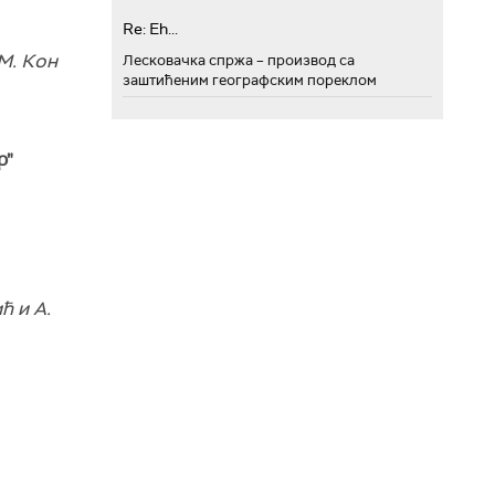
Re: Eh...
 М. Кон
Лесковачка спржа – производ са
заштићеним географским пореклом
р"
ћ и А.