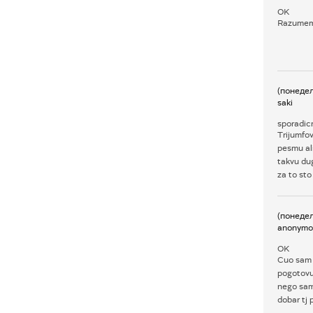
OK
Razumem j
(понеде
saki
sporadic
Trijumfov
pesmu al
takvu du
za to sto
(понеде
anonymo
OK
Cuo sam 
pogotovu 
nego sam
dobar tj 