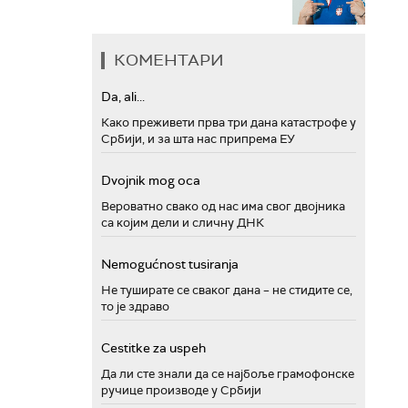
КОМЕНТАРИ
Da, ali...
Како преживети прва три дана катастрофе у
Србији, и за шта нас припрема ЕУ
Dvojnik mog oca
Вероватно свако од нас има свог двојника
са којим дели и сличну ДНК
Nemogućnost tusiranja
Не туширате се сваког дана – не стидите се,
то је здраво
Cestitke za uspeh
Да ли сте знали да се најбоље грамофонске
ручице производе у Србији