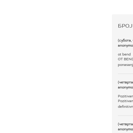
БРОЈ
(субота,
anonymo
ot bend
OT BEND 
ponasanje
(четврта
anonymo
Pozitivan
Pozitivan
definitiv
(четврта
anonymo