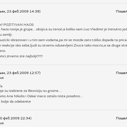
љак, 23.феб.2009 14:39)
Пошаљ
ни? POZITIVAN HAOS
 haos novija je grupa....obojica su tenori,a koliko sam cuo Vladimir je trenutno je
u zemlji.
uzicki obrazovan i u tim sam vodama,pa mi se mozda zato toliko dopada ta prica 
 reakcije oko sebe,ljudi su stvarno odusevljeni.Zvuce tako mocno,a sa druge str
rano.
ci,stvarno ste najbolji!!!!!!!
љак, 23.феб.2009 12:57)
Пошаљ
us
fa
e su izabrane za Beoviziju su grozne....
o Ana Nikolis i Oskar inace ostalo nista posebno....
e bolje da odaberete
20.феб.2009 22:34)
Пошаљ
us