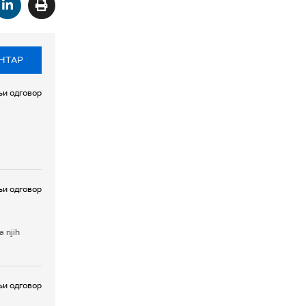
НТАР
и одговор
и одговор
a njih
и одговор