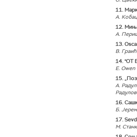
11. Мар
A. Кобац
12. Мињ
A. Периш
13. Osca
В. Граић
14. "ОТ 
E. Owen 
15. „Поз
А. Радул
Радулов
16. Саш
Б. Јерем
17. Sev
М. Станк
18. Соњ