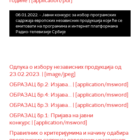
године | [application/pdf]
06.01.2022. - Јавни конкурс за избор програмских
садржаја европских независних продукција који ће се
емитовати на програмима и интернет платформама
Радио-телевизије Србије
Одлука о избору независних продукција од
23.02.2023. | [image/jpeg]
ОБРАЗАЦ бр.2: Изјава... | [application/msword]
ОБРАЗАЦ бр.4: Изјава... | [application/msword]
ОБРАЗАЦ бр.3: Изјава... | [application/msword]
ОБРАЗАЦ бр.1: Пријава на јавни
конкурс | [application/msword]
Правилник о критеријумима и начину одабира