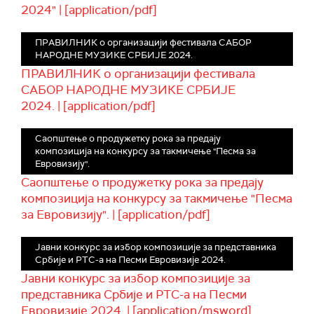
2024" | [application/pdf]
ПРАВИЛНИК о организацији фестивала САБОР
НАРОДНЕ МУЗИКЕ СРБИЈЕ 2024.
ПРАВИЛНИК о организацији фестивала
САБОР НАРОДНЕ МУЗИКЕ СРБИЈЕ
2024. | [application/pdf]
Саопштење о продужетку рока за предају
композиција на конкурсу за такмичење "Песма за
Евровизију".
Саопштење о продужетку рока за предају
композиција на конкурсу за такмичење "Песма
за Евровизију". | [application/pdf]
Јавни конкурс за избор композиције за представника
Србије и РТС-а на Песми Евровизије 2024.
Јавни конкурс за избор композиције за
представника Србије и РТС-а на Песми
Евровизије 2024. | [application/msword]