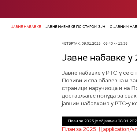
ЈАВНЕ НАБАВКЕ
ЈАВНЕ НАБАВКЕ ПО СТАРОМ ЗЈН
О ЈАВНИМ НА
ЧЕТВРТАК, 09.01.2025, 08:40 -> 13:38
Јавне набавке у
Јавне набавке у РТС-у се сп
Позиви и сва обавезна и за
страници наручиоца и на П
достављање понуда за сваку
јавним набавкама у РТС-у ко
План за 2025 је објављен 08.01.202
План за 2025. | [application/