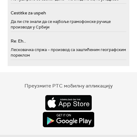
Cestitke za uspeh
Да ли сте знали да се најбоље грамофонске ручице
производе у Србији
Re: Eh...
Лесковачка спржа – производ са заштићеним географским
пореклом
Преузмите РТС мобилну апликацију