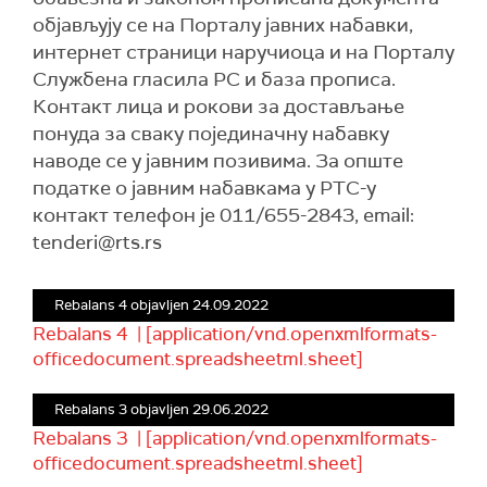
објављују се на Порталу јавних набавки,
интернет страници наручиоца и на Порталу
Службена гласила РС и база прописа.
Контакт лица и рокови за достављање
понуда за сваку појединачну набавку
наводе се у јавним позивима. За опште
податке о јавним набавкама у РТС-у
контакт телефон је 011/655-2843, email:
tenderi@rts.rs
Rebalans 4 objavljen 24.09.2022
Rebalans 4 | [application/vnd.openxmlformats-
officedocument.spreadsheetml.sheet]
Rebalans 3 objavljen 29.06.2022
Rebalans 3 | [application/vnd.openxmlformats-
officedocument.spreadsheetml.sheet]