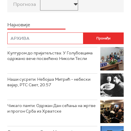
Прогноза
Најновије
Културом до пријатељства: У Голубовцима
одржано вече посвећено Николи Тесли
Наши сусрети: Небојша Митрић – небески
вајар, РТС Свет, 20.57
Чикаго памти: Одржан Дан сећања на жртве
и прогон Срба из Хрватске