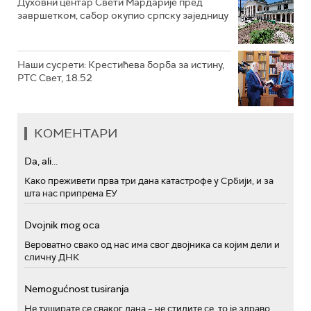
Духовни центар Свети Мардарије пред
завршетком, сабор окупио српску заједницу
Наши сусрети: Крестићева борба за истину,
РТС Свет, 18.52
КОМЕНТАРИ
Da, ali...
Како преживети прва три дана катастрофе у Србији, и за
шта нас припрема ЕУ
Dvojnik mog oca
Вероватно свако од нас има свог двојника са којим дели и
сличну ДНК
Nemogućnost tusiranja
Не туширате се сваког дана – не стидите се, то је здраво