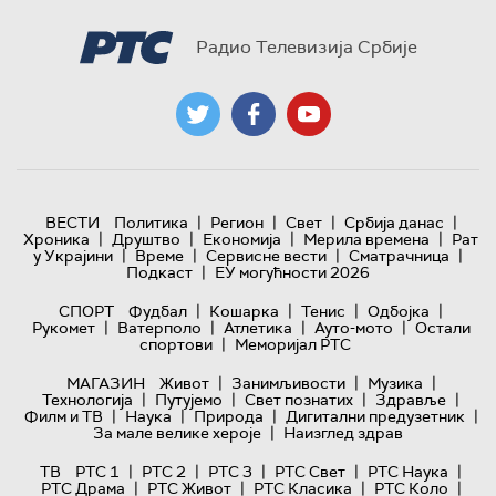
Радио Телевизија Србије
|
|
|
|
ВЕСТИ
Политика
Регион
Свет
Србија данас
|
|
|
|
Хроника
Друштво
Економија
Мерила времена
Рат
|
|
|
|
у Украјини
Време
Сервисне вести
Сматрачница
|
Подкаст
ЕУ могућности 2026
|
|
|
|
СПОРТ
Фудбал
Кошарка
Тенис
Одбојка
|
|
|
|
Рукомет
Ватерполо
Атлетика
Ауто-мото
Остали
|
спортови
Меморијал РТС
|
|
|
МАГАЗИН
Живот
Занимљивости
Музика
|
|
|
|
Технологијa
Путујемо
Свет познатих
Здравље
|
|
|
|
Филм и ТВ
Наука
Природа
Дигитални предузетник
|
За мале велике хероје
Наизглед здрав
|
|
|
|
|
ТВ
РТС 1
РТС 2
РТС 3
РТС Свет
РТС Наука
|
|
|
|
РТС Драма
РТС Живот
РТС Класика
РТС Коло