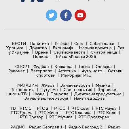
|
|
|
|
ВЕСТИ
Политика
Регион
Свет
Србија данас
|
|
|
|
Хроника
Друштво
Економија
Мерила времена
Рат
|
|
|
|
у Украјини
Време
Сервисне вести
Сматрачница
|
Подкаст
ЕУ могућности 2026
|
|
|
|
СПОРТ
Фудбал
Кошарка
Тенис
Одбојка
|
|
|
|
Рукомет
Ватерполо
Атлетика
Ауто-мото
Остали
|
спортови
Меморијал РТС
|
|
|
МАГАЗИН
Живот
Занимљивости
Музика
|
|
|
|
Технологијa
Путујемо
Свет познатих
Здравље
|
|
|
|
Филм и ТВ
Наука
Природа
Дигитални предузетник
|
За мале велике хероје
Наизглед здрав
|
|
|
|
|
ТВ
РТС 1
РТС 2
РТС 3
РТС Свет
РТС Наука
|
|
|
|
РТС Драма
РТС Живот
РТС Класика
РТС Коло
|
|
РТС Трезор
РТС Музика
РТС Полетарац
|
|
РАДИО
Радио Београд 1
Радио Београд 2
Радио