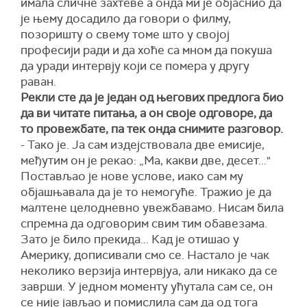
имала сличне захтеве а онда ми је објаснио да
је њему досадило да говори о филму,
позоришту о свему томе што у својој
професији ради и да хоће са мном да покуша
да уради интервју који се помера у другу
раван.
Рекли сте да је један од његових предлога био
да ви читате питања, а он своје одговоре, да
то провежбате, па тек онда снимите разговор.
- Тако је. Ја сам издејствовала две емисије,
међутим он је рекао: „Ма, какви две, десет..."
Постављао је нове услове, иако сам му
објашњавала да је то немогуће. Тражио је да
малтене целодневно увежбавамо. Нисам била
спремна да одговорим свим тим обавезама.
Зато је било прекида... Кад је отишао у
Америку, дописивали смо се. Настало је чак
неколико верзија интервјуа, али никако да се
заврши. У једном моменту ућутала сам се, он
се није јављао и помислила сам да од тога