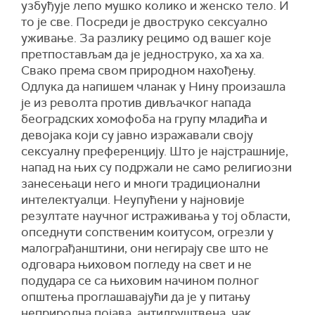
узбуђује лепо мушко колико и женско тело. И
то је све. Посреди је двоструко сексуално
уживање. За разлику рецимо од вашег које
претпостављам да је једноструко, ха ха ха.
Свако према свом природном нахођењу.
Одлука да напишем чланак у Нину произашла
је из револта против дивљачког напада
београдских хомофоба на групу младића и
девојака који су јавно изражавали своју
сексуалну преференцију. Што је најстрашније,
напад на њих су подржали не само религиозни
занесењаци него и многи традиционални
интелектуалци. Неупућени у најновије
резултате научног истраживања у тој области,
опседнути сопственим коитусом, огрезли у
малограђанштини, они негирају све што не
одговара њиховом погледу на свет и не
подудара се са њиховим начином полног
општења проглашавајући да је у питању
неприродна појава, антидруштвена, чак