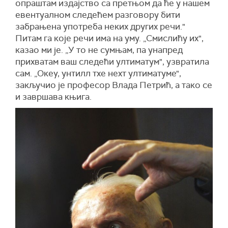
опраштам издајство са претњом да ће у нашем
евентуалном следећем разговору бити
забрањена употреба неких других речи."
Питам га које речи има на уму. „Смислићу их",
казао ми је. „У то не сумњам, па унапред
прихватам ваш следећи ултиматум", узвратила
сам. „Океy, унтилл тхе неxт ултиматуме",
закључио је професор Влада Петрић, а тако се
и завршава књига.