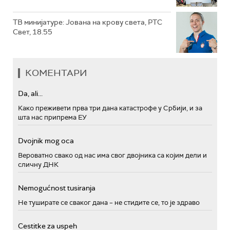
ТВ минијатуре: Јована на крову света, РТС
Свет, 18.55
КОМЕНТАРИ
Da, ali...
Како преживети прва три дана катастрофе у Србији, и за
шта нас припрема ЕУ
Dvojnik mog oca
Вероватно свако од нас има свог двојника са којим дели и
сличну ДНК
Nemogućnost tusiranja
Не туширате се сваког дана – не стидите се, то је здраво
Cestitke za uspeh