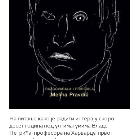
На питање како је радити интервју скоро
десет година под ултиматумима Владе
Петрића, професора на Харварду, првог