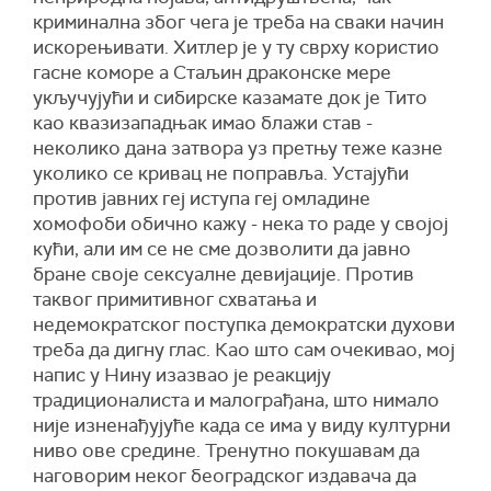
криминална због чега је треба на сваки начин
искорењивати. Хитлер је у ту сврху користио
гасне коморе а Стаљин драконске мере
укључујући и сибирске казамате док је Тито
као квазизападњак имао блажи став -
неколико дана затвора уз претњу теже казне
уколико се кривац не поправља. Устајући
против јавних геј иступа геј омладине
хомофоби обично кажу - нека то раде у својој
кући, али им се не сме дозволити да јавно
бране своје сексуалне девијације. Против
таквог примитивног схватања и
недемократског поступка демократски духови
треба да дигну глас. Као што сам очекивао, мој
напис у Нину изазвао је реакцију
традиционалиста и малограђана, што нимало
није изненађујуће када се има у виду културни
ниво ове средине. Тренутно покушавам да
наговорим неког београдског издавача да