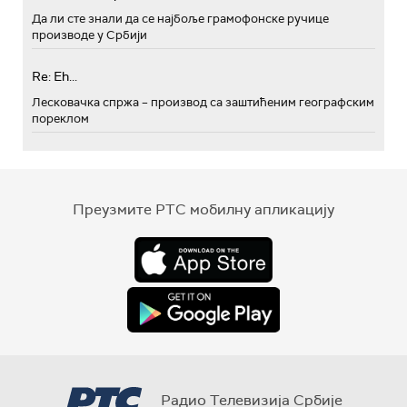
Да ли сте знали да се најбоље грамофонске ручице
производе у Србији
Re: Eh...
Лесковачка спржа – производ са заштићеним географским
пореклом
Преузмите РТС мобилну апликацију
Радио Телевизија Србије