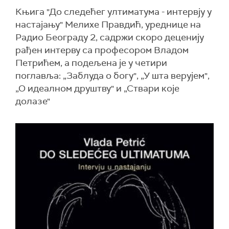
Књига "До следећег ултиматума - интервју у
настајању" Мелихе Правдић, уреднице на
Радио Београду 2, садржи скоро деценију
рађен интерву са професором Владом
Петрићем, а подељена је у четири
поглавља: „Заблуда о богу", „У шта верујем",
„О идеалном друштву" и „Ствари које
долазе"