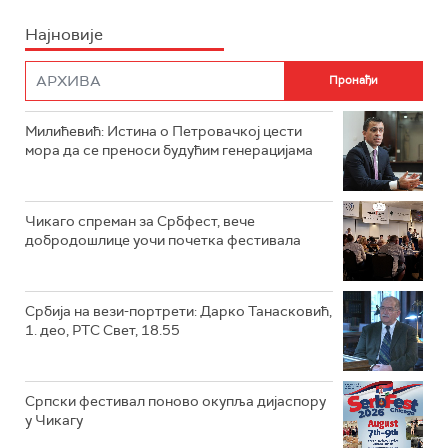
Најновије
Милићевић: Истина о Петровачкој цести
мора да се преноси будућим генерацијама
Чикаго спреман за Србфест, вече
добродошлице уочи почетка фестивала
Србија на вези-портрети: Дарко Танасковић,
1. део, РТС Свет, 18.55
Српски фестивал поново окупља дијаспору
у Чикагу