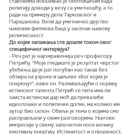
ставовима исказивао је скептицизам када
религију доводи у везу са уметношћу, а то
ради на примеру дела Тарковског и
Параџанова. Вели да уметничко дејство
њихових филмова баца у засенак њихову
религиозност.
До којих запажања сте дошли током овог
специфичног интервјуа?
- Реч рат је најомраженија реч професору
Петрићу. "Моје гледиште је резултат чврстог
убеђења да је рат погубан као такав без
обзира на узроке и циљеве због којих је
покренут", каже он. Размишљајући о пориву
истинског талента Петрић се пита има ли
заиста истински дар моћ да превазиђе
идеолошке и политичке догме, ма колико им
аутор био склон. Обиље је тема о којима смо
расправљали у овим разговорима. Његове
импресије у свему започетом носе велику
емотивну енергију. Истинитост и отвореност,