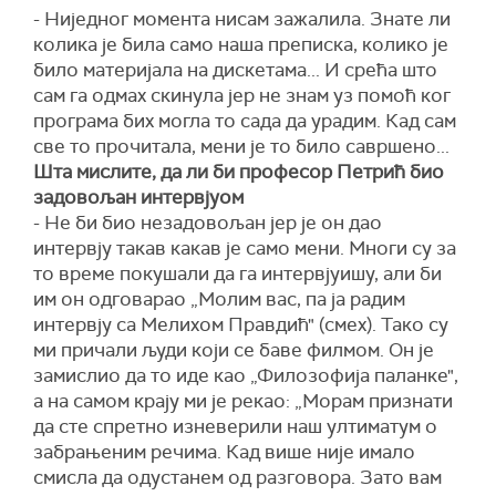
- Ниједног момента нисам зажалила. Знате ли
колика је била само наша преписка, колико је
било материјала на дискетама... И срећа што
сам га одмах скинула јер не знам уз помоћ ког
програма бих могла то сада да урадим. Кад сам
све то прочитала, мени је то било савршено...
Шта мислите, да ли би професор Петрић био
задовољан интервјуом
- Не би био незадовољан јер је он дао
интервју такав какав је само мени. Многи су за
то време покушали да га интервјуишу, али би
им он одговарао „Молим вас, па ја радим
интервју са Мелихом Правдић" (смех). Тако су
ми причали људи који се баве филмом. Он је
замислио да то иде као „Филозофија паланке",
а на самом крају ми је рекао: „Морам признати
да сте спретно изневерили наш ултиматум о
забрањеним речима. Кад више није имало
смисла да одустанем од разговора. Зато вам