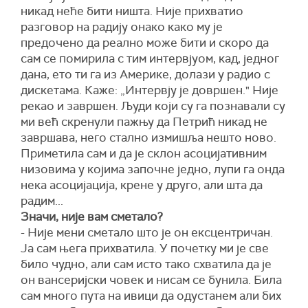
никад неће бити ништа. Није прихватио
разговор на радију онако како му је
предочено да реално може бити и скоро да
сам се помирила с тим интервјуом, кад, једног
дана, ето ти га из Америке, долази у радио с
дискетама. Каже: „Интервју је довршен." Није
рекао и завршен. Људи који су га познавали су
ми већ скренули пажњу да Петрић никад не
завршава, него стално измишља нешто ново.
Приметила сам и да је склон асоцијативним
низовима у којима започне једно, лупи га онда
нека асоцијација, крене у друго, али шта да
радим...
Значи, није вам сметало?
- Није мени сметало што је он ексцентричан.
Ја сам њега прихватила. У почетку ми је све
било чудно, али сам исто тако схватила да је
он вансеријски човек и нисам се бунила. Била
сам много пута на ивици да одустанем али бих