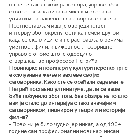
па ће се тако током разговора, управо због
отвореног исказивања мисли и осећања,
уочити и наглашеност саговорниковог ега.
Претпостављам и да је ово јединствен
интервју због окренутости ка нечем другом,
када се експлиците и не расправља о речима
уметност, филм, књижевност, позориште,
управо о ономе што је одредило
стваралаштво професора Петрића.
Новинарке и новинари у култури неретко трпе
ексклузивне жеље и захтеве својих
саговорника. Како сте се осећали када вам је
Петрић поставио ултиматуме, да ли се ваше
биће побунило због тога, без обзира на то што
вам је стало до интервјуа с тако значајним
саговорником, пиониром у теорији и историји
филма?
- Прво ми је било чудно јер никад, а од 1984.
године сам професионални новинар, нисам