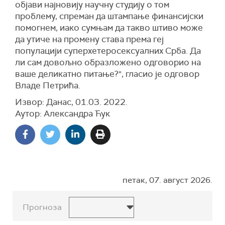
објави најновију научну студију о том
проблему, спреман да штампање финансијски
помогнем, иако сумњам да такво штиво може
да утиче на промену става према геј
популацији суперхетеросексуалних Срба. Да
ли сам довољно образложено одговорио на
ваше деликатно питање?", гласио је одговор
Владе Петрића.
Извор: Данас, 01.03. 2022.
Аутор: Александра Ћук
петак, 07. август 2026.
Прогноза