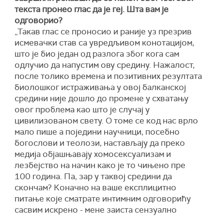
текста пронео глас да је геј. Шта вам је
одговорио?
„Такав глас се проносио и раније уз презрив
исмевачки став са увредљивом конотацијом,
што је био један од разлога због кога сам
одлучио да напустим ову средину. Нажалост,
после толико времена и позитивних резултата
биолошког истраживања у овој балканској
средини није дошло до промене у схватању
овог проблема као што је случај у
цивилизованом свету. О томе се код нас врло
мало пише а поједини научници, посебно
богослови и теолози, настављају да преко
медија објашњавају хомосексуализам и
лезбејство на начин како је то чињено пре
100 година. Па, зар у таквој средини да
скончам? Коначно на ваше експлицитно
питање које сматрате интимним одговорићу
сасвим искрено - мене заиста сензуално