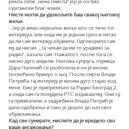
рекла себи „нема смисла" јер је он био
суштински благ човек.
Нисте могли да удовољите баш свакој његовој
жељи.
- Јер је имао нереалне жеље што се тиче тог
интервјуа, али онда ме је једном срео и питао
да ли сам интервју објавила. Одговорила сам
му да нисам. „Ја чекам да ми то урадимо за
радио", казала сам. Нажалост, после тога се
нисмо дуго видели. Његова супруга, глумица
Дара Чаленић се разболела и он је веома
посвећено бринуо о њој. После смрти Владе
Петрића тај интервју је веома дуго стајао код
мене. Био је припремљен за Радио Београд 2,
а онда сам га понудила РТС издаваштву. Они су
га прихватили, а задужбина Влада Петрић је
дала одобрење и тако је дошло до његовог
објављивања.
Кад све сумирате, мислите да је вредело сво
ваше ангажовање?