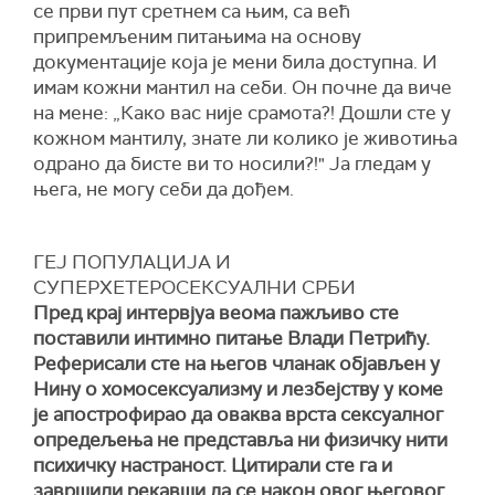
се први пут сретнем са њим, са већ
припремљеним питањима на основу
документације која је мени била доступна. И
имам кожни мантил на себи. Он почне да виче
на мене: „Како вас није срамота?! Дошли сте у
кожном мантилу, знате ли колико је животиња
одрано да бисте ви то носили?!" Ја гледам у
њега, не могу себи да дођем.
ГЕЈ ПОПУЛАЦИЈА И
СУПЕРХЕТЕРОСЕКСУАЛНИ СРБИ
Пред крај интервјуа веома пажљиво сте
поставили интимно питање Влади Петрићу.
Реферисали сте на његов чланак објављен у
Нину о хомосексуализму и лезбејству у коме
је апострофирао да оваква врста сексуалног
опредељења не представља ни физичку нити
психичку настраност. Цитирали сте га и
завршили рекавши да се након овог његовог