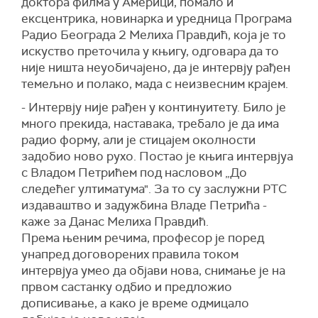
доктора филма у Америци, помало и
ексцентрика, новинарка и уредница Програма
Радио Београда 2 Мелиха Правдић, која је то
искуство преточила у књигу, одговара да то
није ништа неуобичајено, да је интервју рађен
темељно и полако, мада с неизвесним крајем.
- Интервју није рађен у континуитету. Било је
много прекида, наставака, требало је да има
радио форму, али је стицајем околности
задобио ново рухо. Постао је књига интервјуа
с Владом Петрићем под насловом „До
следећег ултиматума". За то су заслужни РТС
издаваштво и задужбина Владе Петрића -
каже за Данас Мелиха Правдић.
Према њеним речима, професор је поред
унапред договорених правила током
интервјуа умео да објави нова, снимање је на
првом састанку одбио и предложио
дописивање, а како је време одмицало