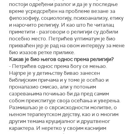
постоји одређени разлог и да је у последње
време усредсређен на проблеме везане за
филозофију, социологију, психоанализу, етику
и нарочито религију. И као што ће читалац
приметити - разговори о религији су добили
посебно место. Петрићев ултиматум је био
прихваћен јер је рад на овом интервјуу за мене
био изазов ретке прилике.
Какав је био његов однос према религији?
- Петрићев однос према богу се мењао.
Најпре је у детињству бивао занесен
библијским причама и у томе је осећао и
проналазио смисао, али у потоњим
сазревањима почињао би да пред самим
собом преиспитује своја осећања и уверења.
Размишљао је о сврсисходности молитве, о
њеном терапеутском дејству, као и о многим
другим темама круцијалног и друштвеног
карактера. И неретко у својим каснијим