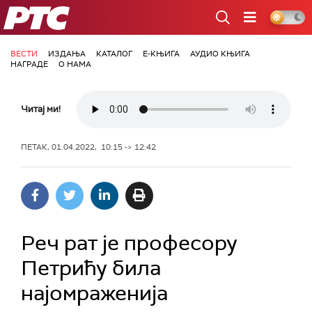
РТС
ВЕСТИ
ИЗДАЊА
КАТАЛОГ
Е-КЊИГА
АУДИО КЊИГА
НАГРАДЕ
О НАМА
Читај ми!
ПЕТАК, 01.04.2022, 10:15 -> 12:42
Реч рат је професору
Петрићу била
најомраженија