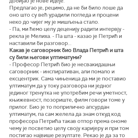
добијао је нове идеје.
Предлагао је, рецимо, да не би било лоше да
оно што су већ урадили погледа и процени
неко до чијег му је мишљења стало.
- Па, ми ћемо целу деценију радити интервју -
рекла је Мелиха. - Па шта - казао је Петрић и
наставили би разговор...
Какав је саговорник био Влада Петрић и шта
су били његови ултиматуми?
- Професор Петрић био је несвакидашњи
саговорник - инспиративан, али помало и
ексцентрик. Сама чињеница да ми је поставио
ултиматум да у току разговора ни једног
јединог тренутка не употребим речи уметност,
књижевност, позориште, филм говори томе у
прилог. Био је то поприлично апсурдан
ултиматум, па сам желела да знам откуд код
професора Петрића такав отпор према ономе
чему је посветио целу своју каријеру и при том
постигао највише резултате. Рекао је да за то