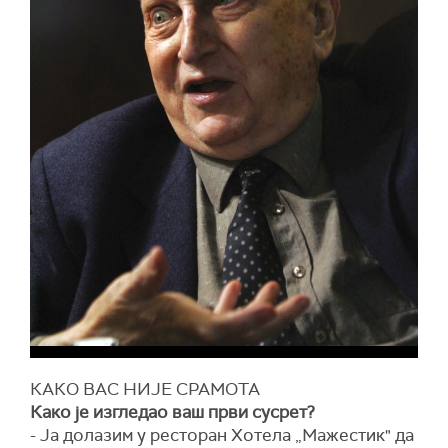
КАКО ВАС НИЈЕ СРАМОТА
Како је изгледао ваш први сусрет?
- Ја долазим у ресторан Хотела „Мажестик" да