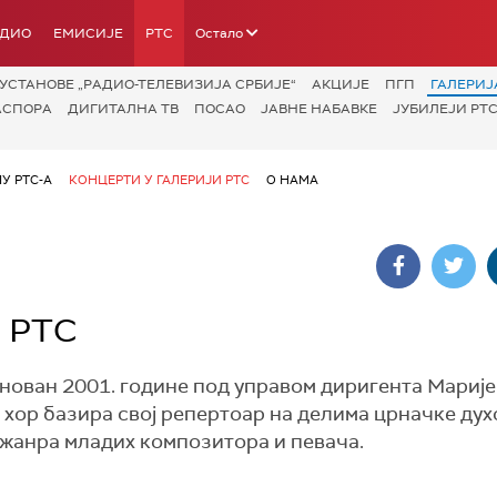
АДИО
ЕМИСИЈЕ
РТС
Остало
УСТАНОВЕ „РАДИО-ТЕЛЕВИЗИЈА СРБИЈЕ“
АКЦИЈЕ
ПГП
ГАЛЕРИЈ
АСПОРА
ДИГИТАЛНА ТВ
ПОСАО
ЈАВНЕ НАБАВКЕ
ЈУБИЛЕЈИ РТС
У РТС-А
КОНЦЕРТИ У ГАЛЕРИЈИ РТС
О НАМА
и РТС
снован 2001. године под управом диригента Марије
 хор базира свој репертоар на делима црначке дух
 жанра младих композитора и певача.