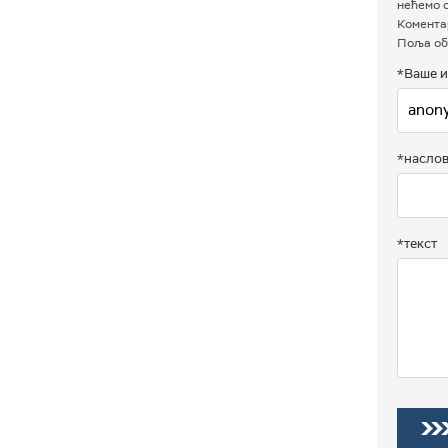
нећемо о
Коментар
Поља об
*Ваше и
*насло
*текст