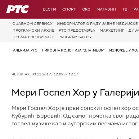
РТС
ВЕСТИ
СПОРТ
OKO
МАГАЗИН
ТВ
Р
О JАВНОМ СЕРВИСУ
ИНФОРМАТОР О РАДУ ЈАВНЕ МЕДИЈСКЕ 
ПРОГРАМСКИ АРХИВ
РТС ПРЕДСТАВЉА
МАРКЕТИНГ
ДИЈ
ПЕСМА ЕВРОВИЗИЈЕ
PROGRAM SALES
ГАЛЕРИЈА РТС
ЛИКОВНА КОЛОНИЈА "ЗЛАТИБОР"
ИЗЛОЖБЕ У ХОЛ
ЧЕТВРТАК, 30.11.2017, 12:02 -> 12:17
Мери Госпел Хор у Галериј
Мери Госпел Хор је први српски госпел хор о
Кубурић-Боровић. Од самог почетка свог рада
госпел музике као и ауторским песмама истог