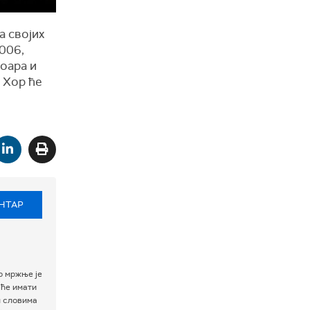
а својих
006,
тоара и
 Хор ће
НТАР
р мржње је
 ће имати
м словима