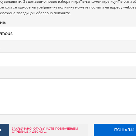
бјављивати. Задржавамо право избора и краћења коментара који ће бити о
е који се односе на уређивачку политику можете послати на адресу webdesk
ележена звездицом обавезно попуните.
ме:
в
ЗАКЉУЧАНО: ОТКЉУЧАЈТЕ ПОВЛАЧЕЊЕМ
ПОШАЉИ
СТРЕЛИЦЕ У ДЕСНО ...