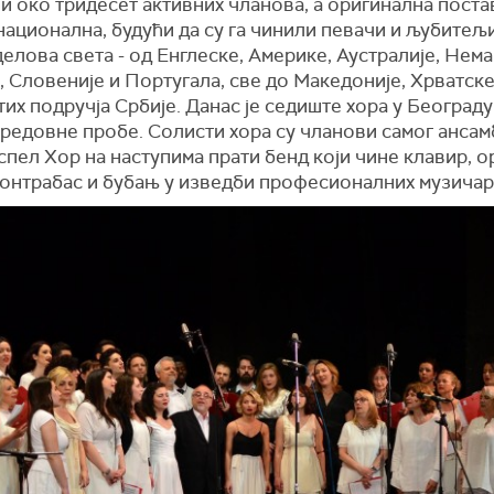
и око тридесет активних чланова, а оригинална поста
национална, будући да су га чинили певачи и љубитељ
делова света - од Енглеске, Америке, Аустралије, Нема
, Словеније и Португала, све до Македоније, Хрватске
их подручја Србије. Данас је седиште хора у Београду 
 редовне пробе. Солисти хора су чланови самог ансамб
пел Хор на наступима прати бенд који чине клавир, о
контрабас и бубањ у изведби професионалних музичар