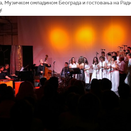
а, Музичком омладином Београда и гостовања на Рад
у.