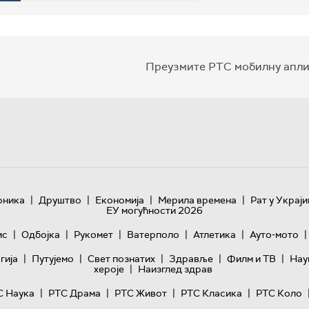
Преузмите РТС мобилну апли
|
|
|
|
оника
Друштво
Економија
Мерила времена
Рат у Украји
ЕУ могућности 2026
|
|
|
|
|
|
ис
Одбојка
Рукомет
Ватерполо
Атлетика
Ауто-мото
|
|
|
|
|
гијa
Путујемо
Свет познатих
Здравље
Филм и ТВ
Нау
|
хероје
Наизглед здрав
|
|
|
|
С Наука
РТС Драма
РТС Живот
РТС Класика
РТС Коло