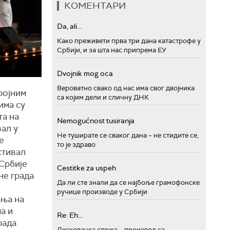
КОМЕНТАРИ
Da, ali...
Како преживети прва три дана катастрофе у
Србији, и за шта нас припрема ЕУ
Dvojnik mog oca
Вероватно свако од нас има свог двојника
ројним
са којим дели и сличну ДНК
има су
а на
Nemogućnost tusiranja
ал у
Не туширате се сваког дана – не стидите се,
е
то је здраво
стивал
Србије
Cestitke za uspeh
не града
Да ли сте знали да се најбоље грамофонске
ручице производе у Србији
ања на
а и
Re: Eh...
рада
Лесковачка спржа – производ са