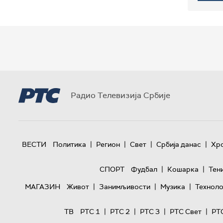
Радио Телевизија Србије
|
|
|
|
ВЕСТИ
Политика
Регион
Свет
Србија данас
Хр
|
|
СПОРТ
Фудбал
Кошарка
Тен
|
|
|
МАГАЗИН
Живот
Занимљивости
Музика
Техноло
|
|
|
|
ТВ
РТС 1
РТС 2
РТС 3
РТС Свет
РТ