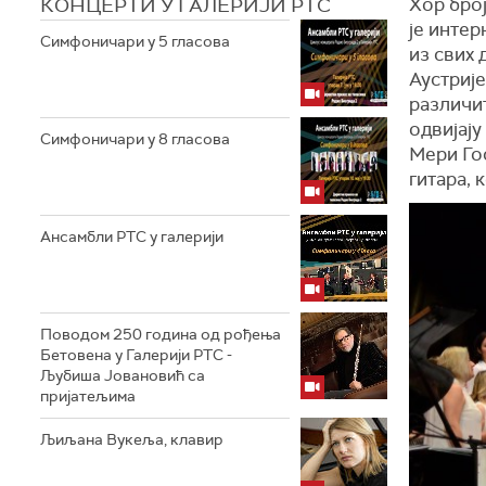
КОНЦЕРТИ У ГАЛЕРИЈИ РТС
Хор број
је интер
Симфоничари у 5 гласова
из свих 
Аустрије
различит
одвијају
Симфоничари у 8 гласова
Мери Гос
гитара, 
Ансамбли РТС у галерији
Поводом 250 година од рођења
Бетовена у Галерији РТС -
Љубиша Јовановић са
пријатељима
Љиљана Вукеља, клавир