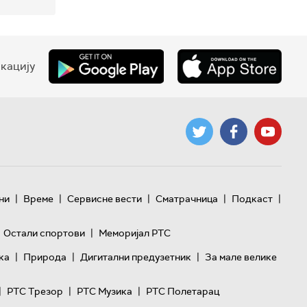
кацију
|
|
|
|
|
ни
Време
Сервисне вести
Сматрачница
Подкаст
|
Остали спортови
Меморијал РТС
|
|
|
ка
Природа
Дигитални предузетник
За мале велике
|
|
|
РТС Трезор
РТС Музика
РТС Полетарац