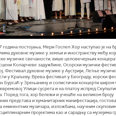
 година постојања, Мери Госпел Хор наступао је на б
има духовне музике у земљи и иностранству међу кој
ке музичке свечаности, више целовечерњих концерат
 сцени Коларчеве задужбине, Осорски музички фестив
ј, Фестивал духовне музике у Аустрији, Летње музичк
сти у Краљеву, Врева фестивал у Београду, хорски фе
н Бурсаћ у Зрењанину и солистички концерти широм 
Јевремовој Улици сусрета и на платоу испред Скупшти
. Поред тога, хор бележи и учешће на великом броју
них представа и хуманитарних манифестација, гостов
а еминентних музичара, изложбама, научним скуповим
сциплинарним пројектима као и сарадњу са музејима г