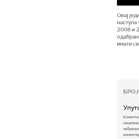
Овај јед
наступа 
2008 и 2
одабран
имати св
БРОЈ
Упут
Коментар
национал
забрањен
комента