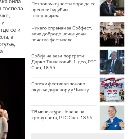
вка била
Петровачкој цести мора да се
и госпела
преноси будућим
чке,
генерацијама
 и
Чикаго спреман за Србфест,
где се и
вече добродошлице уочи
ла, а
почетка фестивала
ргуље,
а.
Србија на вези-портрети:
Дарко Танасковић, 1. део, РТС
Свет, 18.55
Српски фестивал поново
окупља дијаспору у Чикагу
ТВ минијатуре: Јована на
крову света, РТС Свет, 18.55