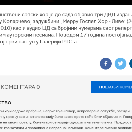
инствени српски хор је до сада објавио три ДВД издањ
у Коларчевој задужбини „Меррy Госпел Хор - Ливе" (2
010) као и аудио ЦД са бројним нумерама свог репер
им ауторским песмама. Поводом 17 година постојања,
ој први наступ у Галерији РТС-а.
 КОМЕНТАРА
0
ПОШАЉИ КОМЕ
ство
и који садрже вређање, непристојан говор, непроверене оптужбе, расну и
ну мржњу као и нетолеранцију било какве врсте неће бити објављени. Гово
 на овом порталу. Коментари се морају односити на тему чланка. Предност
ри граматички и правописно исправно написани. Коментаре писане велики