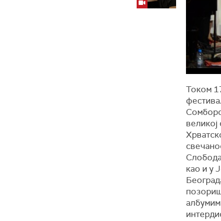
Током 17
фестивал
Сомборс
великој
Хрватско
свечано
Слобода
као и у 
Београда
позориш
албумим
интерди