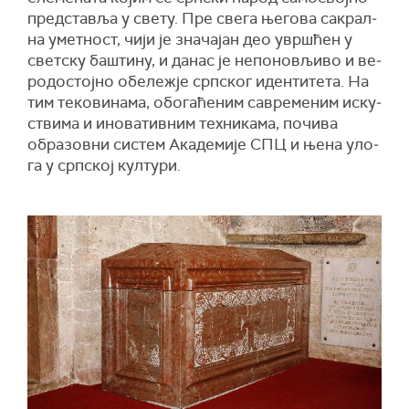
пред­ста­вља у све­ту. Пре све­га ње­го­ва са­крал­
на умет­ност, чи­ји је зна­ча­јан део увр­шћен у
свет­ску ба­шти­ну, и да­нас је не­по­но­вљи­во и ве­
ро­до­стој­но обе­леж­је срп­ског иден­ти­те­та. На
тим те­ко­ви­на­ма, обо­га­ће­ним са­вре­ме­ним ис­ку­
стви­ма и ино­ва­тив­ним тех­ни­ка­ма, по­чи­ва
обра­зов­ни си­стем Ака­де­ми­је СПЦ и ње­на уло­
га у срп­ској кул­ту­ри.