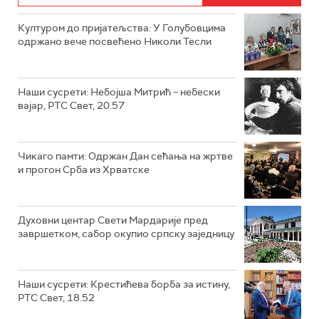
Културом до пријатељства: У Голубовцима
одржано вече посвећено Николи Тесли
Наши сусрети: Небојша Митрић – небески
вајар, РТС Свет, 20.57
Чикаго памти: Одржан Дан сећања на жртве
и прогон Срба из Хрватске
Духовни центар Свети Мардарије пред
завршетком, сабор окупио српску заједницу
Наши сусрети: Крестићева борба за истину,
РТС Свет, 18.52