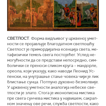
СВЕ­ТЛОСТ
. Фор­ма ви­дљи­вог у цр­кве­ној умет­
но­сти се про­ја­вљу­је бла­го­дат­ном све­тло­шћу.
Све­тлост је при­мор­ди­јал­на есен­ци­ја све­та, ме­
та­фи­зич­ки те­мељ све­га по­сто­је­ћег. Услед не­
мо­гућ­но­сти да се пред­ста­ви не­по­сред­но, сим­
бо­лич­ки се пре­но­си сли­ком кру­га – ман­дор­ле,
оре­о­ла, ко­ји ука­зу­ју, ка­ко на­во­ди Ле­о­нид Ус­
пен­ски, на уну­тра­шње ста­ње чо­ве­ка чи­ји је лик
бли­ста­ње сун­ца. Пот­пу­но ду­хов­но без­мол­ви­је.
У цр­кве­ној умет­но­сти ана­ло­ги­ја не­бе­ске све­
тло­сти је зла­то. Сто­га је ико­но­пи­сна ми­сти­ка
пре све­га сун­че­ва ми­сти­ка у нај­ви­шем, са­крал­
ном зна­че­њу ове ре­чи, слу­жба све­тло­сти, ка­ко