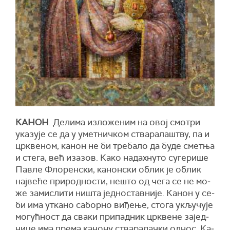
КА­НОН
. Де­ли­ма из­ло­же­ним на овој смо­три
ука­зу­је се да у умет­нич­ком ства­ра­ла­штву, па и
цр­кве­ном, ка­нон не би тре­ба­ло да бу­де смет­ња
и сте­га, већ иза­зов. Ка­ко на­дах­ну­то су­ге­ри­ше
Па­вле Фло­рен­ски, ка­нон­ски об­лик је об­лик
нај­ве­ће при­род­но­сти, не­што од че­га се не мо­
же за­ми­сли­ти ни­шта јед­но­став­ни­је. Ка­нон у се­
би има утка­но са­бор­но ви­ђе­ње, сто­га укљу­чу­је
мо­гућ­ност да сва­ки при­пад­ник цр­кве­не за­јед­
ни­це има пре­ма ка­но­ну ства­ра­лач­ки од­нос. Ка­