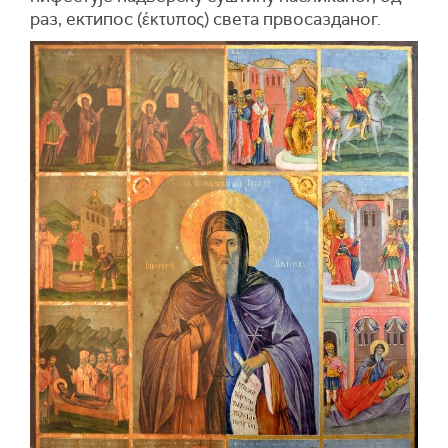
раз, ек­ти­пос (έκτυπος) све­та пр­во­са­зда­ног.