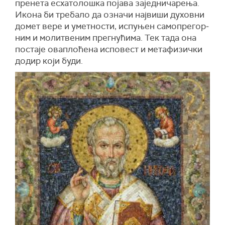
пре­не­та ес­ха­то­ло­шка по­ја­ва за­јед­ни­ча­ре­ња.
Ико­на би тре­ба­ло да озна­чи нај­ви­ши ду­хов­ни
до­мет вере и умет­но­сти, ис­пу­њен са­мо­пре­гор­
ним и мо­ли­тве­ним прег­ну­ћи­ма. Тек та­да она
по­ста­је ова­пло­ће­на ис­по­вест и ме­та­фи­зич­ки
до­дир ко­ји бу­ди.