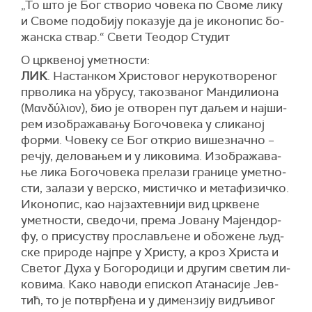
„То што је Бог ство­рио чо­ве­ка по Сво­ме ли­ку
и Сво­ме по­до­би­ју по­ка­зу­је да је ико­но­пис бо­
жан­ска ствар.“ Све­ти Те­о­дор Сту­дит
О црквеној уметности:
ЛИК
. На­стан­ком Хри­сто­вог не­ру­ко­тво­ре­ног
пр­во­ли­ка на убру­су, та­ко­зва­ног Ман­ди­ли­о­на
(Μανδύλιον), био је отво­рен пут да­љем и нај­ши­
рем из­о­бра­жа­ва­њу Бо­го­чо­ве­ка у сли­ка­ној
фор­ми. Чо­ве­ку се Бог от­крио ви­ше­знач­но –
реч­ју, де­ло­ва­њем и у ли­ко­ви­ма. Из­о­бра­жа­ва­
ње ли­ка Бо­го­чо­ве­ка пре­ла­зи гра­ни­це умет­но­
сти, за­ла­зи у верско, ми­стич­ко и ме­та­фи­зич­ко.
Ико­но­пис, као нај­зах­тев­ни­ји вид цр­кве­не
умет­но­сти, све­до­чи, пре­ма Јо­ва­ну Ма­јен­дор­
фу, о при­су­ству про­сла­вље­не и обо­же­не људ­
ске при­ро­де нај­пре у Хри­сту, а кроз Хри­ста и
Све­тог Ду­ха у Бо­го­ро­ди­ци и дру­гим све­тим ли­
ко­ви­ма. Ка­ко на­во­ди епи­скоп Ата­на­си­је Јев­
тић, то је по­твр­ђе­на и у ди­мен­зи­ју ви­дљи­вог