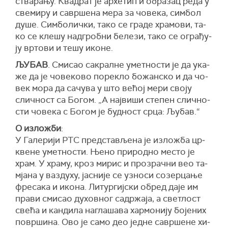
ства­ра­њу. Ква­драт је ар­хе­тип и обра­зац ре­да у
све­ми­ру и са­вр­ше­на ме­ра за чо­ве­ка, сим­бол
ду­ше. Сим­бо­лич­ки, та­ко се гра­де хра­мо­ви, та­
ко се кле­шу над­гроб­ни бе­ле­зи, та­ко се огра­ђу­
ју вр­то­ви и те­шу ико­не.
ЉУ­БАВ
. Сми­сао са­крал­не умет­но­сти је да ука­
же да је чо­ве­ко­во по­ре­кло бо­жан­ско и да чо­
век мо­ра да са­чу­ва у што ве­ћој ме­ри сво­ју
слич­ност са Бо­гом. „А нај­ви­ши сте­пен слич­но­
сти чо­ве­ка с Бо­гом је буд­ност ср­ца: Љу­бав.“
О изложби
:
У Галерији РТС представљена је из­ло­жба цр­
кве­не умет­но­сти. Ње­но при­род­но ме­сто је
храм. У хра­му, кроз ми­рис и про­зрач­ни вео та­
мја­на у ва­зду­ху, ја­сни­је се уз­но­си со­зер­ца­ње
фре­са­ка и ико­на. Ли­тур­гиј­ски об­ред да­је им
пра­ви сми­сао ду­хов­ног са­др­жа­ја, а све­тлост
све­ћа и кан­ди­ла на­гла­ша­ва хар­мо­ни­ју бо­је­них
по­вр­ши­на. Ово је са­мо део јед­не са­вр­ше­не хи­