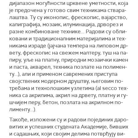
ди­ја­па­зон мо­гућ­но­сти цр­кве­не умет­но­сти, ко­ја
је пре­до­че­на у го­то­во свим тех­ни­ка­ма ства­ра­
ла­штва. Ту су ико­но­пис, фре­ско­пис, вајарство,
ка­ли­гра­фи­ја, мо­за­ик, илу­ми­на­ци­ја, др­во­рез и
раз­не ком­би­но­ва­не тех­ни­ке... Ра­до­ви су об­ли­
ко­ва­ни и тра­ди­ци­о­нал­ним ма­те­ри­ја­ли­ма и тех­
ни­ка­ма из­ра­де (јај­ча­на тем­пе­ра на ли­по­вом др­
ве­ту, фре­ско­пис на све­жем мал­те­ру, туш на па­
пи­ру, уље на плат­ну, при­род­ни мо­за­ич­ки ка­мен
и па­ста, аква­рел, тех­ни­ка по­зла­те на по­ли­мен­
ту...), али и при­ме­ном са­вре­ме­них при­сту­па
свој­стве­них мо­дер­ном дру­штву, ње­го­вим по­
тре­ба­ма и тех­но­ло­шким уз­ле­ти­ма (al sec­co тех­
ни­ка са акри­ли­ма, акрил на др­ве­ту, плат­ну и гу­
шчи­јем пе­ру, бе­тон, по­зла­та на акрил­ном по­
ли­мен­ту...).
Та­ко­ђе, из­ло­же­ни су и ра­до­ви по­је­ди­них да­ро­
ви­тих и успе­шних сту­де­на­та Ака­де­ми­је, бив­ших
и са­да­шњих, ко­ји сво­јим де­ли­ма по­твр­ђу­ју ви­