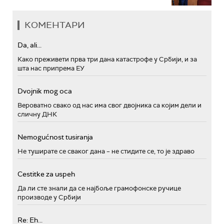
КОМЕНТАРИ
Da, ali...
Како преживети прва три дана катастрофе у Србији, и за
шта нас припрема ЕУ
Dvojnik mog oca
Вероватно свако од нас има свог двојника са којим дели и
сличну ДНК
Nemogućnost tusiranja
Не туширате се сваког дана – не стидите се, то је здраво
Cestitke za uspeh
Да ли сте знали да се најбоље грамофонске ручице
производе у Србији
Re: Eh...