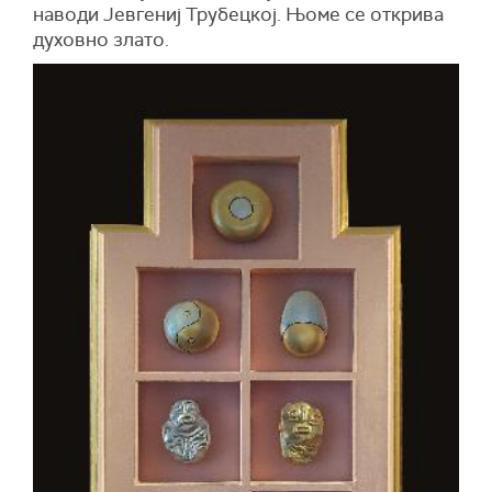
на­во­ди Јев­ге­ниј Тру­бец­кој. Њо­ме се от­кри­ва
ду­хов­но зла­то.