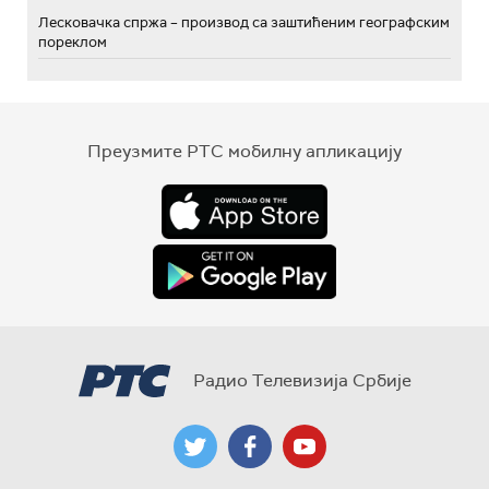
Лесковачка спржа – производ са заштићеним географским
пореклом
Преузмите РТС мобилну апликацију
Радио Телевизија Србије