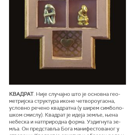
КВА­ДРАТ
. Ни­је слу­чај­но што је основ­на ге­о­
ме­триј­ска струк­ту­ра ико­не че­тво­ро­у­га­о­на,
услов­но ре­че­но ква­драт­на (у ши­рем сим­бо­ло­
шком сми­слу). Ква­драт је иде­ја зе­мље, ње­на
не­бе­ска и нат­при­род­на фор­ма. Уз­диг­ну­та зе­
мља. Он пред­ста­вља Бо­га ма­ни­фе­сто­ва­ног у