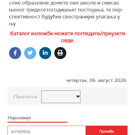
со­ке обра­зов­не до­ме­те ове шко­ле и сми­сао
ње­ног три­де­се­то­го­ди­шњег по­сто­ја­ња, те пер­
спек­тив­ност бу­ду­ћих све­стра­ни­јих ула­га­ња у
њу.
Каталог изложбе можете погледати/преузети
овде.
четвртак, 06. август 2026.
Прогноза
Најновије