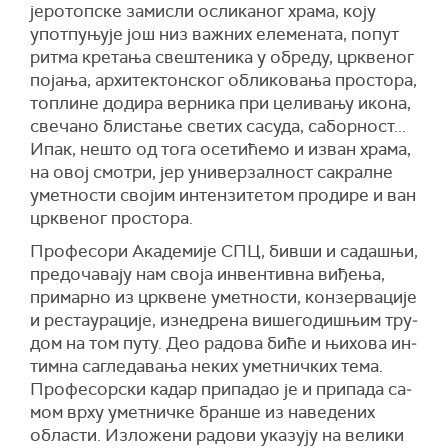
је­ро­топ­ске за­ми­сли осли­ка­ног хра­ма, ко­ју
упот­пу­њу­је још низ ва­жних еле­ме­на­та, по­пут
рит­ма кре­та­ња све­ште­ни­ка у об­ре­ду, цр­кве­ног
по­ја­ња, ар­хи­тек­тон­ског об­ли­ко­ва­ња про­сто­ра,
то­пли­не до­ди­ра вер­ни­ка при це­ли­ва­њу ико­на,
све­ча­но бли­ста­ње све­тих са­су­да, са­бор­ност...
Ипак, не­што од то­га осе­ти­ће­мо и из­ван хра­ма,
на овој смо­три, јер уни­вер­зал­ност са­крал­не
умет­но­сти сво­јим ин­тен­зи­те­том про­ди­ре и ван
цр­кве­ног про­сто­ра.
Про­фе­со­ри Ака­де­ми­је СПЦ, бив­ши и са­да­шњи,
пре­до­ча­ва­ју нам сво­ја ин­вен­тив­на ви­ђе­ња,
при­мар­но из цр­кве­не умет­но­сти, кон­зер­ва­ци­је
и ре­ста­у­ра­ци­је, из­не­дре­на ви­ше­го­ди­шњим тру­
дом на том пу­ту. Део ра­до­ва би­ће и њи­хо­ва ин­
тим­на са­гле­да­ва­ња не­ких умет­нич­ких те­ма.
Про­фе­сор­ски ка­дар при­па­дао је и при­па­да са­
мом вр­ху умет­нич­ке бран­ше из на­ве­де­них
обла­сти. Из­ло­же­ни ра­до­ви ука­зу­ју на ве­ли­ки