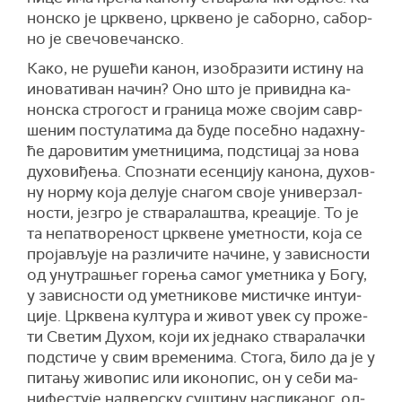
нон­ско је цр­кве­но, цр­кве­но је са­бор­но, са­бор­
но је све­чо­ве­чан­ско.
Ка­ко, не ру­ше­ћи ка­нон, из­о­бра­зи­ти исти­ну на
ино­ва­ти­ван на­чин? Оно што је при­вид­на ка­
нон­ска стро­гост и гра­ни­ца мо­же сво­јим са­вр­
ше­ним по­сту­ла­ти­ма да бу­де по­себ­но на­дах­ну­
ће да­ро­ви­тим умет­ни­ци­ма, под­сти­цај за но­ва
ду­хо­ви­ђе­ња. Спо­зна­ти есен­ци­ју ка­но­на, ду­хов­
ну нор­му ко­ја де­лу­је сна­гом сво­је уни­вер­зал­
но­сти, је­згро је ства­ра­ла­штва, кре­а­ци­је. То је
та не­па­тво­ре­ност цр­кве­не умет­но­сти, ко­ја се
про­ја­вљу­је на раз­ли­чи­те на­чи­не, у за­ви­сно­сти
од уну­тра­шњег го­ре­ња са­мог умет­ни­ка у Бо­гу,
у за­ви­сно­сти од умет­ни­ко­ве ми­стич­ке ин­ту­и­
ци­је. Цр­кве­на кул­ту­ра и жи­вот увек су про­же­
ти Све­тим Ду­хом, ко­ји их јед­на­ко ства­ра­лач­ки
под­сти­че у свим вре­ме­ни­ма. Сто­га, би­ло да је у
пи­та­њу жи­во­пис или ико­но­пис, он у се­би ма­
ни­фе­сту­је над­верску су­шти­ну на­сли­ка­ног, од­