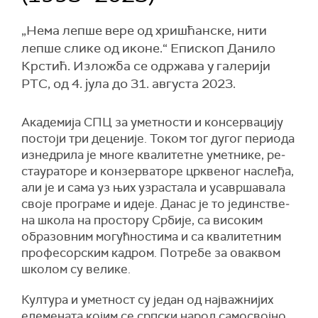
„Нема лепше вере од хришћанске, нити
лепше слике од иконе.“ Епископ Данило
Крстић. Изложба се одржава у галерији
РТС, од 4. јула до 31. августа 2023.
Ака­де­ми­ја СПЦ за умет­но­сти и кон­сер­ва­ци­ју
по­сто­ји три де­це­ни­је. То­ком тог ду­гог пе­ри­о­да
из­не­дри­ла је мно­ге ква­ли­тет­не умет­ни­ке, ре­
ста­у­ра­то­ре и кон­зер­ва­то­ре цр­кве­ног на­сле­ђа,
али је и са­ма уз њих уз­ра­ста­ла и уса­вр­ша­ва­ла
сво­је про­гра­ме и иде­је. Да­нас је то је­дин­стве­
на шко­ла на про­сто­ру Ср­би­је, са ви­со­ким
обра­зов­ним мо­гућ­но­сти­ма и са ква­ли­тет­ним
про­фе­сор­ским ка­др­ом. По­тре­бе за ова­квом
шко­лом су ве­ли­ке.
Кул­ту­ра и умет­ност су је­дан од нај­ва­жни­јих
еле­ме­на­та ко­јим се срп­ски на­род са­мо­свој­но