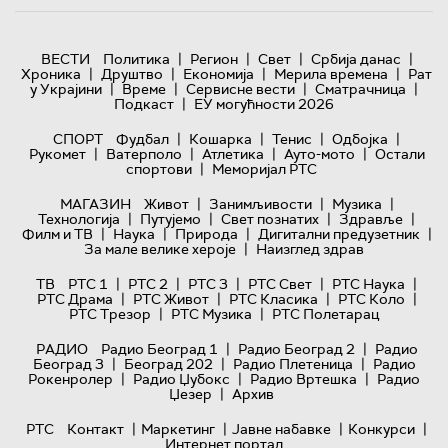
|
|
|
|
ВЕСТИ
Политика
Регион
Свет
Србија данас
|
|
|
|
Хроника
Друштво
Економија
Мерила времена
Рат
|
|
|
|
у Украјини
Време
Сервисне вести
Сматрачница
|
Подкаст
ЕУ могућности 2026
|
|
|
|
СПОРТ
Фудбал
Кошарка
Тенис
Одбојка
|
|
|
|
Рукомет
Ватерполо
Атлетика
Ауто-мото
Остали
|
спортови
Меморијал РТС
|
|
|
МАГАЗИН
Живот
Занимљивости
Музика
|
|
|
|
Технологијa
Путујемо
Свет познатих
Здравље
|
|
|
|
Филм и ТВ
Наука
Природа
Дигитални предузетник
|
За мале велике хероје
Наизглед здрав
|
|
|
|
|
ТВ
РТС 1
РТС 2
РТС 3
РТС Свет
РТС Наука
|
|
|
|
РТС Драма
РТС Живот
РТС Класика
РТС Коло
|
|
РТС Трезор
РТС Музика
РТС Полетарац
|
|
РАДИО
Радио Београд 1
Радио Београд 2
Радио
|
|
|
Београд 3
Београд 202
Радио Плетеница
Радио
|
|
|
Рокенролер
Радио Џубокс
Радио Вртешка
Радио
|
Џезер
Архив
|
|
|
|
РТС
Контакт
Маркетинг
Јавне набавке
Конкурси
Интернет портал