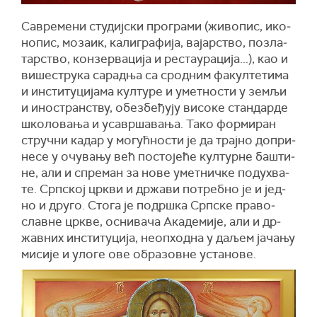
Са­вре­ме­ни сту­диј­ски про­гра­ми (жи­во­пис, ико­
но­пис, мо­за­ик, ка­ли­гра­фи­ја, вајарство, по­зла­
тар­ство, кон­зер­ва­ци­ја и ре­ста­у­ра­ци­ја...), као и
ви­ше­стру­ка са­рад­ња са срод­ним фа­кул­те­ти­ма
и ин­сти­ту­ци­ја­ма кул­ту­ре и умет­но­сти у зе­мљи
и ино­стран­ству, обез­бе­ђу­ју ви­со­ке стан­дар­де
шко­ло­ва­ња и уса­вр­ша­ва­ња. Та­ко фор­ми­ран
струч­ни ка­дар у мо­гућ­но­сти је да трај­но до­при­
не­се у очу­ва­њу већ по­сто­је­ће кул­тур­не ба­шти­
не, али и спре­ман за но­ве умет­нич­ке по­ду­хва­
те. Срп­ској цр­кви и др­жа­ви по­треб­но је и јед­
но и дру­го. Сто­га је по­др­шка Срп­ске пра­во­
слав­не цр­кве, осни­ва­ча Ака­де­ми­је, али и др­
жав­них ин­сти­ту­ци­ја, нео­п­ход­на у да­љем ја­ча­њу
ми­си­је и уло­ге ове обра­зов­не уста­но­ве.