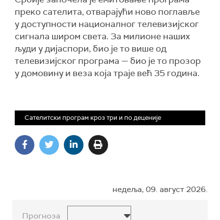
преко сателита, отварајући ново поглавље
у доступности националног телевизијског
сигнала широм света. За милионе наших
људи у дијаспори, био је то више од
телевизијског програма — био је то прозор
у домовину и веза која траје већ 35 година.
Сателитски програм кроз три и по деценије
недеља, 09. август 2026.
Прогноза