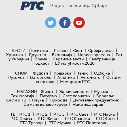
Радио Телевизија Србије
|
|
|
|
ВЕСТИ
Политика
Регион
Свет
Србија данас
|
|
|
|
Хроника
Друштво
Економија
Мерила времена
Рат
|
|
|
|
у Украјини
Време
Сервисне вести
Сматрачница
|
Подкаст
ЕУ могућности 2026
|
|
|
|
СПОРТ
Фудбал
Кошарка
Тенис
Одбојка
|
|
|
|
Рукомет
Ватерполо
Атлетика
Ауто-мото
Остали
|
спортови
Меморијал РТС
|
|
|
МАГАЗИН
Живот
Занимљивости
Музика
|
|
|
|
Технологијa
Путујемо
Свет познатих
Здравље
|
|
|
|
Филм и ТВ
Наука
Природа
Дигитални предузетник
|
За мале велике хероје
Наизглед здрав
|
|
|
|
|
ТВ
РТС 1
РТС 2
РТС 3
РТС Свет
РТС Наука
|
|
|
|
РТС Драма
РТС Живот
РТС Класика
РТС Коло
|
|
РТС Трезор
РТС Музика
РТС Полетарац