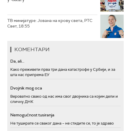
ТВ минијатуре: Јована на крову света, РТС
Свет, 18.55
КОМЕНТАРИ
Da, ali...
Како преживети прва три дана катастрофе у Србији, и за
шта нас припрема ЕУ
Dvojnik mog oca
Вероватно свако од нас има свог двојника са којим дели и
сличну ДНК
Nemogućnost tusiranja
Не туширате се сваког дана – не стидите се, то је здраво