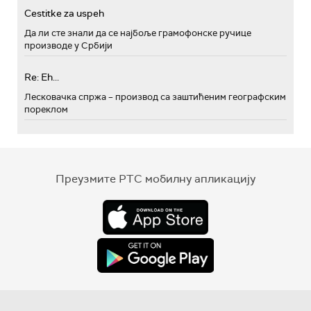
Cestitke za uspeh
Да ли сте знали да се најбоље грамофонске ручице
производе у Србији
Re: Eh...
Лесковачка спржа – производ са заштићеним географским
пореклом
Преузмите РТС мобилну апликацију