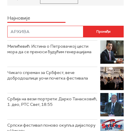
Најновије
Милићевић: Истина о Петровачкој цести
мора да се преноси будућим генерацијама
Чикаго спреман за Србфест, вече
добродошлице уочи почетка фестивала
Србија на вези-портрети: Дарко Танасковић,
1. део, РТС Свет, 18.55
Српски фестивал поново окупља дијаспору
у Чикагу