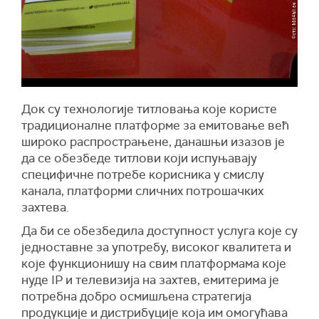
Док су технологије титловања које користе
традиционалне платформе за емитовање већ
широко распрострањене, данашњи изазов је
да се обезбеде титлови који испуњавају
специфичне потребе корисника у смислу
канала, платформи сличних потрошачких
захтева.
Да би се обезбедила доступност услуга које су
једноставне за употребу, високог квалитета и
које функционишу на свим платформама које
нуде IP и телевизија на захтев, емитерима је
потребна добро осмишљена стратегија
продукције и дистрибуције која им омогућава