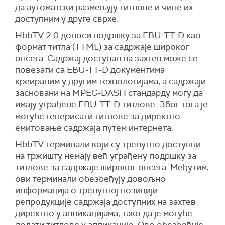
да аутоматски размењују титлове и чине их
доступним у друге сврхе.
HbbTV 2.0 доноси подршку за EBU-TT-D као
формат титла (TTML) за садржаје широког
опсега. Садржај доступан на захтев може се
повезати са EBU-TT-D документима
креираним у другим технологијама, а садржаји
засновани на MPEG-DASH стандарду могу да
имају уграђене EBU-TT-D титлове. Због тога је
могуће генерисати титлове за директно
емитовање садржаја путем интернета.
HbbTV терминали који су тренутно доступни
на тржишту немају већ уграђену подршку за
титлове за садржаје широког опсега. Међутим,
ови терминали обезбеђују довољно
информација о тренутној позицији
репродукције садржаја доступних на захтев
директно у апликацијама, тако да је могуће
додати титлове у апликације. Ово обезбеђује