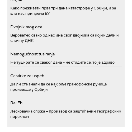
Како преживети прва три дана катастрофе у Србији, и за
шта нас припрема ЕУ
Dvojnik mog oca
Вероватно свако од нас има свог двојника са којим дели и
сличну ДНК
Nemogućnost tusiranja
Не туширате се сваког дана – не стидите се, то је здраво
Cestitke za uspeh
Да ли сте знали да се најбоље грамофонске ручице
производе у Србији
Re: Eh...
Лесковачка спржа – производ са заштићеним географским
пореклом