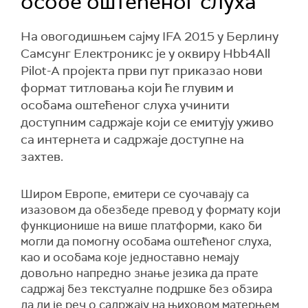
особе оштећеног слуха
На овогодишњем сајму IFA 2015 у Берлину
Самсунг Електроникс је у оквиру Hbb4All
Pilot-A пројекта први пут приказао нови
формат титловања који ће глувим и
особама оштећеног слуха учинити
доступним садржаје који се емитују уживо
са интернета и садржаје доступне на
захтев.
Широм Европе, емитери се суочавају са
изазовом да обезбеде превод у формату који
функционише на више платформи, како би
могли да помогну особама оштећеног слуха,
као и особама које једноставно немају
довољно напредно знање језика да прате
садржај без текстуалне подршке без обзира
да ли је реч о садржају на њиховом матерњем