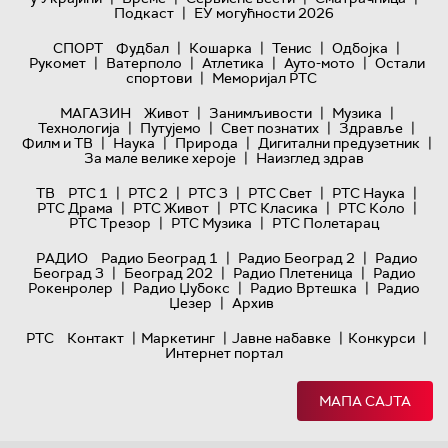
|
Подкаст
ЕУ могућности 2026
|
|
|
|
СПОРТ
Фудбал
Кошарка
Тенис
Одбојка
|
|
|
|
Рукомет
Ватерполо
Атлетика
Ауто-мото
Остали
|
спортови
Меморијал РТС
|
|
|
МАГАЗИН
Живот
Занимљивости
Музика
|
|
|
|
Технологијa
Путујемо
Свет познатих
Здравље
|
|
|
|
Филм и ТВ
Наука
Природа
Дигитални предузетник
|
За мале велике хероје
Наизглед здрав
|
|
|
|
|
ТВ
РТС 1
РТС 2
РТС 3
РТС Свет
РТС Наука
|
|
|
|
РТС Драма
РТС Живот
РТС Класика
РТС Коло
|
|
РТС Трезор
РТС Музика
РТС Полетарац
|
|
РАДИО
Радио Београд 1
Радио Београд 2
Радио
|
|
|
Београд 3
Београд 202
Радио Плетеница
Радио
|
|
|
Рокенролер
Радио Џубокс
Радио Вртешка
Радио
|
Џезер
Архив
|
|
|
|
РТС
Контакт
Маркетинг
Јавне набавке
Конкурси
Интернет портал
МАПА САЈТА