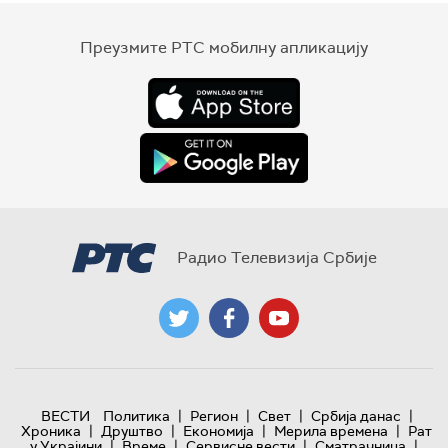
Преузмите РТС мобилну апликацију
Радио Телевизија Србије
|
|
|
|
ВЕСТИ
Политика
Регион
Свет
Србија данас
|
|
|
|
Хроника
Друштво
Економија
Мерила времена
Рат
|
|
|
|
у Украјини
Време
Сервисне вести
Сматрачница