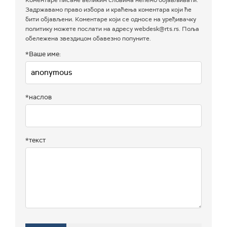
Задржавамо право избора и краћења коментара који ће
бити објављени. Коментаре који се односе на уређивачку
политику можете послати на адресу webdesk@rts.rs. Поља
обележена звездицом обавезно попуните.
*Ваше име:
*наслов
*текст