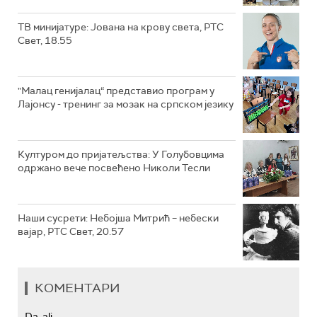
ТВ минијатуре: Јована на крову света, РТС
Свет, 18.55
"Малац генијалац“ представио програм у
Лајонсу - тренинг за мозак на српском језику
Културом до пријатељства: У Голубовцима
одржано вече посвећено Николи Тесли
Наши сусрети: Небојша Митрић – небески
вајар, РТС Свет, 20.57
КОМЕНТАРИ
Da, ali...