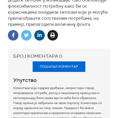
флексибилност потребну како би се
корисницима понудили титлови које је могуће
прилагођавати сопственим потребама, на
пример, прилагодити величину фонта.
БРОЈ КОМЕНТАРА
0
ПОШАЉИ КОМЕНТАР
Упутство
Коментари који садрже вређање, непристојан говор,
непроверене оптужбе, расну и националну мржњу као и
нетолеранцију било какве врсте неће бити објављени.
Говор мржње је забрањен на овом порталу. Коментари се
морају односити на тему чланка. Предност ће имати
коментари граматички и правописно исправно написани.
Коментаре писане великим словима нећемо објављивати.