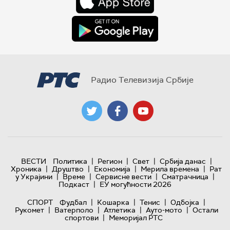
Радио Телевизија Србије
|
|
|
|
ВЕСТИ
Политика
Регион
Свет
Србија данас
|
|
|
|
Хроника
Друштво
Економија
Мерила времена
Рат
|
|
|
|
у Украјини
Време
Сервисне вести
Сматрачница
|
Подкаст
ЕУ могућности 2026
|
|
|
|
СПОРТ
Фудбал
Кошарка
Тенис
Одбојка
|
|
|
|
Рукомет
Ватерполо
Атлетика
Ауто-мото
Остали
|
спортови
Меморијал РТС