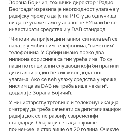
Зорана Бојичић, технички директор "Радио
Београда" изразила је неопходност улагања у
радијску мрежу а да је на РТС-у да одлучи да
ли да се улаже само у аналогне FM или ће се
инвестирати средства и у DAB стандард.
"Чипови за пријем дигиталног сигнала већ се
налазе у мобилним телефонима, "паметним"
телефонима. У Србији имамо преко два
милиона корисника са тим уређајима. То су
наши потенцијални слушаоци који би пратили
дигитални радио без икаквог додатног
улагања. Ако се већ улажу средства у мреже,
мислим да за DAB не треба више чекати",
додала је Зорана Бојичић.
У министарству трговине и телекомуникација
сматрају да треба сачекати са дигитализацијом
радија док се не развију савременији
стандарди. Онај који се сада највише
примењује је стар више од 20 година. Очекује