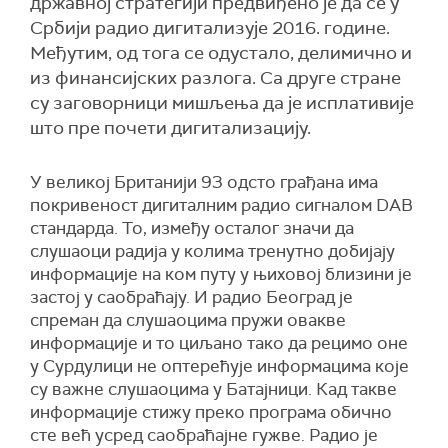
државној стратегији предвиђено је да се у
Србији радио дигитализује 2016. године.
Међутим, од тога се одустало, делимично и
из финансијских разлога. Са друге стране
су заговорници мишљења да је исплативије
што пре почети дигитализацију.
У великој Британији 93 одсто грађана има
покривеност дигиталним радио сигналом DAB
стандарда. То, између осталог значи да
слушаоци радија у колима тренутно добијају
информације на ком путу у њиховој близини је
застој у саобраћају. И радио Београд је
спреман да слушаоцима пружи овакве
информације и то циљано тако да рецимо оне
у Сурдулици не оптерећује информацима које
су важне слушаоцима у Батајници. Кад такве
информације стижу преко програма обично
сте већ усред саобраћајне гужве. Радио је