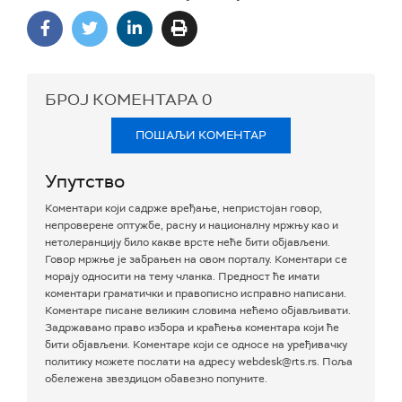
БРОЈ КОМЕНТАРА
0
ПОШАЉИ КОМЕНТАР
Упутство
Коментари који садрже вређање, непристојан говор,
непроверене оптужбе, расну и националну мржњу као и
нетолеранцију било какве врсте неће бити објављени.
Говор мржње је забрањен на овом порталу. Коментари се
морају односити на тему чланка. Предност ће имати
коментари граматички и правописно исправно написани.
Коментаре писане великим словима нећемо објављивати.
Задржавамо право избора и краћења коментара који ће
бити објављени. Коментаре који се односе на уређивачку
политику можете послати на адресу webdesk@rts.rs. Поља
обележена звездицом обавезно попуните.