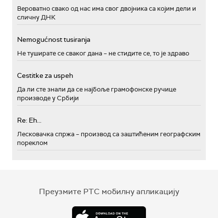
Вероватно свако од нас има свог двојника са којим дели и
сличну ДНК
Nemogućnost tusiranja
Не туширате се сваког дана – не стидите се, то је здраво
Cestitke za uspeh
Да ли сте знали да се најбоље грамофонске ручице
производе у Србији
Re: Eh...
Лесковачка спржа – производ са заштићеним географским
пореклом
Преузмите РТС мобилну апликацију