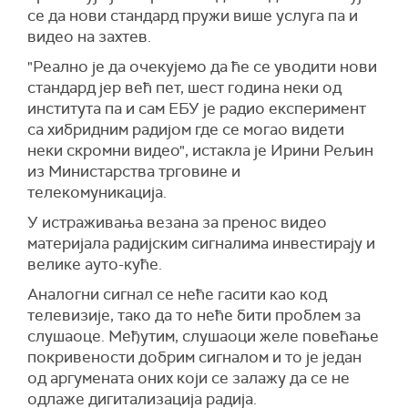
се да нови стандард пружи више услуга па и
видео на захтев.
"Реално је да очекујемо да ће се уводити нови
стандард јер већ пет, шест година неки од
института па и сам ЕБУ је радио експеримент
са хибридним радијом где се могао видети
неки скромни видео", истакла је Ирини Рељин
из Министарства трговине и
телекомуникација.
У истраживања везана за пренос видео
материјала радијским сигналима инвестирају и
велике ауто-куће.
Аналогни сигнал се неће гасити као код
телевизије, тако да то неће бити проблем за
слушаоце. Међутим, слушаоци желе повећање
покривености добрим сигналом и то је један
од аргумената оних који се залажу да се не
одлаже дигитализација радија.