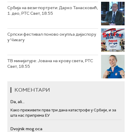
Србија на вези-портрети: Дарко Танасковић,
1. део, РТС Свет, 18.55
Српски фестивал поново окупља дијаспору
у Чикагу
ТВ минијатуре: Јована на крову света, РТС
Свет, 18.55
КОМЕНТАРИ
Da, ali...
Како преживети прва три дана катастрофе у Србији, и за
шта нас припрема ЕУ
Dvojnik mog oca