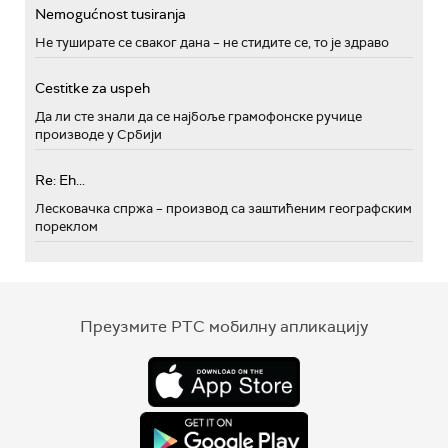
Nemogućnost tusiranja
Не туширате се сваког дана – не стидите се, то је здраво
Cestitke za uspeh
Да ли сте знали да се најбоље грамофонске ручице
производе у Србији
Re: Eh...
Лесковачка спржа – производ са заштићеним географским
пореклом
Преузмите РТС мобилну апликацију