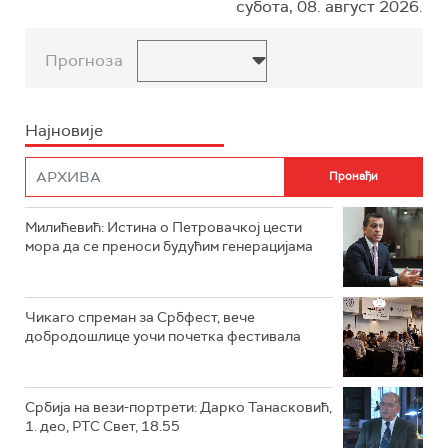
субота, 08. август 2026.
Прогноза
Најновије
Милићевић: Истина о Петровачкој цести
мора да се преноси будућим генерацијама
Чикаго спреман за Србфест, вече
добродошлице уочи почетка фестивала
Србија на вези-портрети: Дарко Танасковић,
1. део, РТС Свет, 18.55