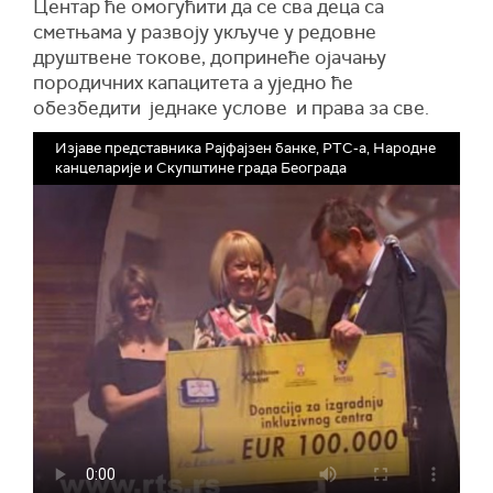
Центар ће омогућити да се сва деца са
сметњама у развоју укључе у редовне
друштвене токове, допринеће ојачању
породичних капацитета а уједно ће
обезбедити једнаке услове и права за све.
Изјаве представника Рајфајзен банке, РТС-а, Народне
канцеларије и Скупштине града Београда