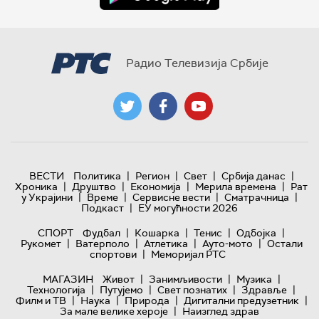
Радио Телевизија Србије
|
|
|
|
ВЕСТИ
Политика
Регион
Свет
Србија данас
|
|
|
|
Хроника
Друштво
Економија
Мерила времена
Рат
|
|
|
|
у Украјини
Време
Сервисне вести
Сматрачница
|
Подкаст
ЕУ могућности 2026
|
|
|
|
СПОРТ
Фудбал
Кошарка
Тенис
Одбојка
|
|
|
|
Рукомет
Ватерполо
Атлетика
Ауто-мото
Остали
|
спортови
Меморијал РТС
|
|
|
МАГАЗИН
Живот
Занимљивости
Музика
|
|
|
|
Технологијa
Путујемо
Свет познатих
Здравље
|
|
|
|
Филм и ТВ
Наука
Природа
Дигитални предузетник
|
За мале велике хероје
Наизглед здрав