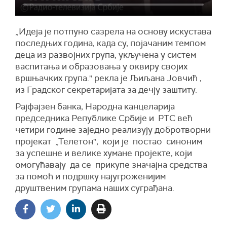
„Идеја је потпуно сазрела на основу искустава
последњих година, када су, појачаним темпом
деца из развојних група, укључена у систем
васпитања и образовања у оквиру својих
вршњачких група." рекла је Љиљана Јовчић ,
из Градског секретаријата за дечју заштиту.
Рајфајзен банка, Народна канцеларија
председника Републике Србије и РТС већ
четири године заједно реализују добротворни
пројекат „Телетон", који је постао синоним
за успешне и велике хумане пројекте, који
омогућавају да се прикупе значајна средства
за помоћ и подршку најугроженијим
друштвеним групама наших суграђана.