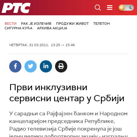
РТС
ВЕСТИ
РАК ЈЕ ИЗЛЕЧИВ
ПРОДУЖИ ЖИВОТ
ТЕЛЕТОН
СИГУРНА КУЋА
АРХИВА АКЦИЈА
ЧЕТВРТАК, 31.03.2011, 13:25 -> 15:46
Први инклузивни
сервисни центар у Србији
У сарадњи са Рајфајзен банком и Народном
канцеларијом председника Републике,
Радио телевизија Србије покренула је још
једну велику добротворну акцију - изградњу