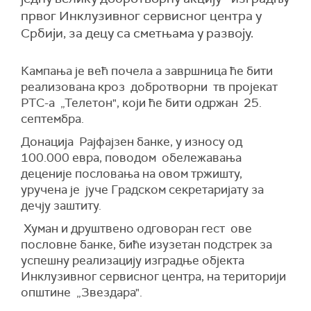
првог Инклузивног сервисног центра у
Србији, за децу са сметњама у развоју.
Кампања је већ почела а завршница ће бити
реализована кроз добротворни тв пројекат
РТС-а „Телетон", који ће бити одржан 25.
септембра.
Донација Рајфајзен банке, у износу од
100.000 евра, поводом обележавања
деценије пословања на овом тржишту,
уручена је јуче Градском секретаријату за
дечју заштиту.
Хуман и друштвено одговоран гест ове
пословне банке, биће изузетан подстрек за
успешну реализацију изградње објекта
Инклузивног сервисног центра, на територији
општине „Звездара".