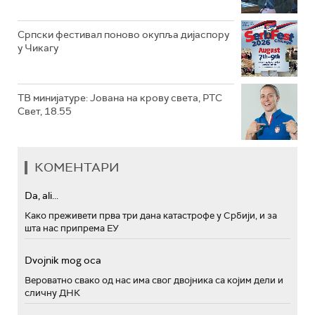
Српски фестивал поново окупља дијаспору
у Чикагу
ТВ минијатуре: Јована на крову света, РТС
Свет, 18.55
КОМЕНТАРИ
Da, ali...
Како преживети прва три дана катастрофе у Србији, и за
шта нас припрема ЕУ
Dvojnik mog oca
Вероватно свако од нас има свог двојника са којим дели и
сличну ДНК