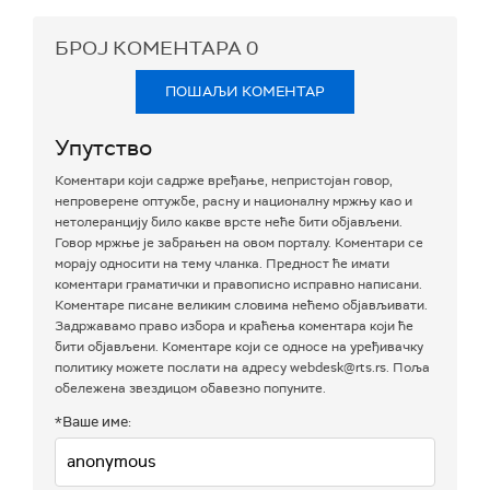
БРОЈ КОМЕНТАРА
0
ПОШАЉИ КОМЕНТАР
Упутство
Коментари који садрже вређање, непристојан говор,
непроверене оптужбе, расну и националну мржњу као и
нетолеранцију било какве врсте неће бити објављени.
Говор мржње је забрањен на овом порталу. Коментари се
морају односити на тему чланка. Предност ће имати
коментари граматички и правописно исправно написани.
Коментаре писане великим словима нећемо објављивати.
Задржавамо право избора и краћења коментара који ће
бити објављени. Коментаре који се односе на уређивачку
политику можете послати на адресу webdesk@rts.rs. Поља
обележена звездицом обавезно попуните.
*Ваше име: