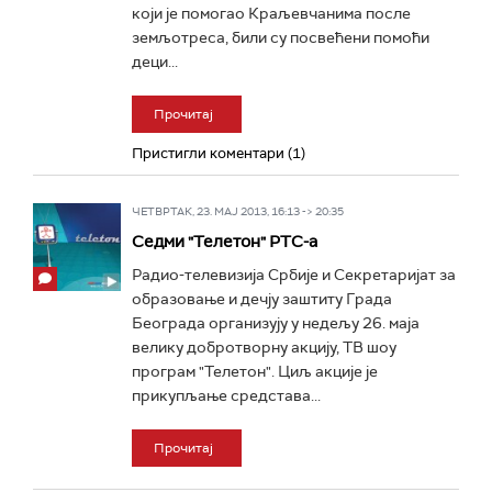
који је помогао Краљевчанима после
земљотреса, били су посвећени помоћи
деци...
Прочитај
Пристигли коментари (1)
ЧЕТВРТАК, 23. МАЈ 2013, 16:13 -> 20:35
Седми "Телетон" РТС-а
Радио-телевизија Србије и Секретаријат за
образовање и дечју заштиту Града
Београда организују у недељу 26. маја
велику добротворну акцију, ТВ шоу
програм "Телетон". Циљ акције је
прикупљање средстава...
Прочитај