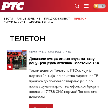
РТС
ВЕСТИ
РАК ЈЕ ИЗЛЕЧИВ
ПРОДУЖИ ЖИВОТ
ТЕЛЕТОН
СИГУРНА КУЋА
АРХИВА АКЦИЈА
ТЕЛЕТОН
СРЕДА, 25. МАЈ 2016, 15:04 -> 18:20
Доказали смо да имамо слуха за нашу
децу - још један успешан Телетон РТС-а
Током деветог Телетона РТС-а, који је
одржан 24. маја, од почетка директног ТВ
преноса до поноћи остварено је 9.955
позива хуманитарног телефонског броја и
послато 47.788 СМС порука! Поново смо
доказали...