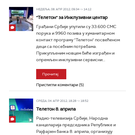
НЕДЕЉА, 08. АПР 2012, 09:34 -> 14:12
"Телетон" за Инклузивни центар
Грађани Србије упутили су 33.600 СМС
порука и 9960 позива у хуманитарном
контакт програму "Телетон" посвећеном
деци са посебним потребама.
Прикупљеним новцем биће изграђен и
опремљен инклузивни сервисни...
Прочитај
Пристигли коментари (5)
СРЕДА, 04. АПР 2012, 18:28 -> 18:52
Телетон 8. априла
Радио-телевизија Србије, Народна
канцеларија председника Републике и
Рајфајзен банка 8. априла, организују