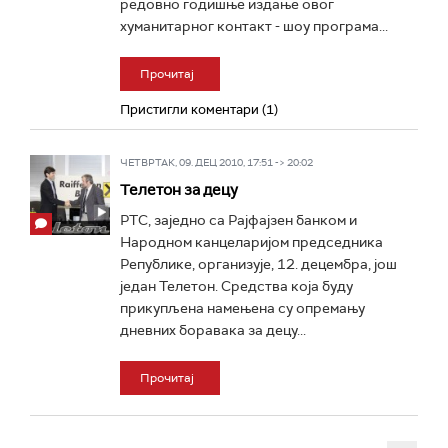
редовно годишње издање овог
хуманитарног контакт - шоу програма...
Прочитај
Пристигли коментари (1)
ЧЕТВРТАК, 09. ДЕЦ 2010, 17:51 -> 20:02
Телетон за децу
РТС, заједно са Рајфајзен банком и
Народном канцеларијом председника
Републике, организује, 12. децембра, још
један Телетон. Средства која буду
прикупљена намењена су опремању
дневних боравака за децу...
Прочитај