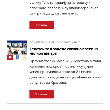
велику Телетон акцију за изградњу и
опремање првог Инклузивног сервисног
центра за децу са сметњама...
Прочитај
ПОНЕДЕЉАК, 27. ДЕЦ 2010, 14:05 -> 14:10
Телетон за Краљево сакупио преко 21
милион динара
Организатори и учесници Телетона "Стави
Краљево под кров" постигли су сјајан
успех, прикупивши више од 21 милион
динара који су директно уплаћени на жиро
рачун града Краљева...
Прочитај