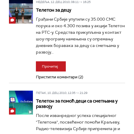
НЕДЕЉА, 12. ДЕЦ 2010, 08:11 -> 16:25
Телетон за децу
Грађани Србије упутили су 35.000 СМС
порука и око 4.300 позива у акцији Телетон
на РТС-у. Средства прикупљена у контакт
шоу-програму намењена су опремању
дневних боравака за децу са сметњама у
развоју...
Прочитај
Пристигли коментари (2)
ПЕТАК, 10. ДЕЦ 2010, 12:35 -> 21:29
Телетон за помоћ деци са сметњама у
развоју
После изванредног успеха специјалног
"Телетона", посвећеног помоћи Краљеву,
Радио-телевизија Србије припремила је и