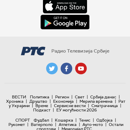
Радио Телевизија Србије
|
|
|
|
ВЕСТИ
Политика
Регион
Свет
Србија данас
|
|
|
|
Хроника
Друштво
Економија
Мерила времена
Рат
|
|
|
|
у Украјини
Време
Сервисне вести
Сматрачница
|
Подкаст
ЕУ могућности 2026
|
|
|
|
СПОРТ
Фудбал
Кошарка
Тенис
Одбојка
|
|
|
|
Рукомет
Ватерполо
Атлетика
Ауто-мото
Остали
|
спортови
Меморијал РТС