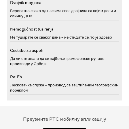
Dvojnik mog oca
Вероватно свако од нас има свог двојника са којим дели и
сличну ДНК
Nemogućnost tusiranja
Не туширате се сваког дана – не стидите се, то је здраво
Cestitke za uspeh
Да ли сте знали да се најбоље грамофонске ручице
производе у Србији
Re: Eh...
Лесковачка спржа – производ са заштићеним географским
пореклом
Преузмите РТС мобилну апликацију