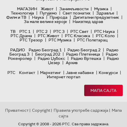
|
|
|
МАГАЗИН
Живот
Занимљивости
Музика
|
|
|
|
Технологијa
Путујемо
Свет познатих
Здравље
|
|
|
|
Филм и ТВ
Наука
Природа
Дигитални предузетник
|
За мале велике хероје
Наизглед здрав
|
|
|
|
|
ТВ
РТС 1
РТС 2
РТС 3
РТС Свет
РТС Наука
|
|
|
|
РТС Драма
РТС Живот
РТС Класика
РТС Коло
|
|
РТС Трезор
РТС Музика
РТС Полетарац
|
|
РАДИО
Радио Београд 1
Радио Београд 2
Радио
|
|
|
Београд 3
Београд 202
Радио Плетеница
Радио
|
|
|
Рокенролер
Радио Џубокс
Радио Вртешка
Радио
|
Џезер
Архив
|
|
|
|
РТС
Контакт
Маркетинг
Јавне набавке
Конкурси
Интернет портал
МАПА САЈТА
Приватност
Copyright
Правила употребе садржаја
Мапа
|
|
|
сајта
Copyright © 2008 - 2026 РТС. Сва права задржана.