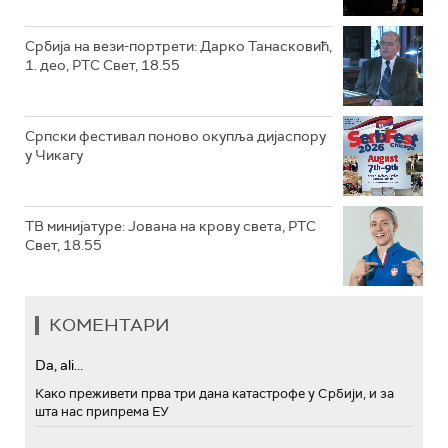
Србија на вези-портрети: Дарко Танасковић,
1. део, РТС Свет, 18.55
Српски фестивал поново окупља дијаспору
у Чикагу
ТВ минијатуре: Јована на крову света, РТС
Свет, 18.55
КОМЕНТАРИ
Da, ali...
Како преживети прва три дана катастрофе у Србији, и за
шта нас припрема ЕУ