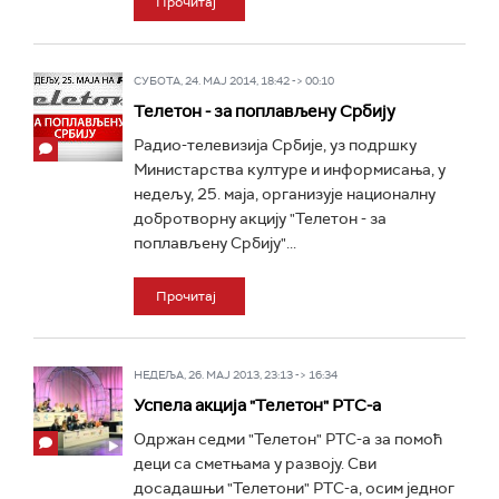
Прочитај
СУБОТА, 24. МАЈ 2014, 18:42 -> 00:10
Телетон - за поплављену Србију
Радио-телевизија Србије, уз подршку
Министарства културе и информисања, у
недељу, 25. маја, организује националну
добротворну акцију "Телетон - за
поплављену Србију"...
Прочитај
НЕДЕЉА, 26. МАЈ 2013, 23:13 -> 16:34
Успела акција "Телетон" РТС-а
Одржан седми "Телетон" РТС-а за помоћ
деци са сметњама у развоју. Сви
досадашњи "Телетони" РТС-а, осим једног