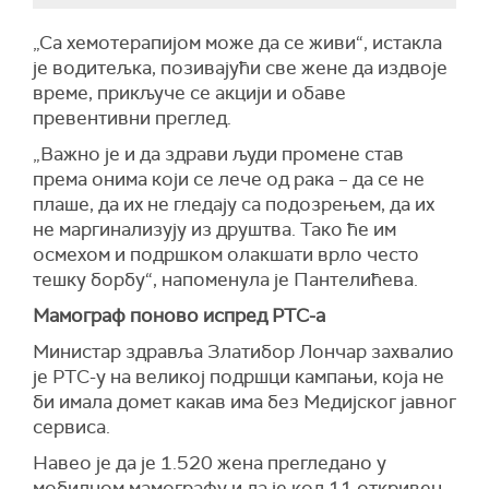
„Са хемотерапијом може да се живи“, истакла
је водитељка, позивајући све жене да издвоје
време, прикључе се акцији и обаве
превентивни преглед.
„Важно је и да здрави људи промене став
према онима који се лече од рака – да се не
плаше, да их не гледају са подозрењем, да их
не маргинализују из друштва. Тако ће им
осмехом и подршком олакшати врло често
тешку борбу“, напоменула је Пантелићева.
Мамограф поново испред РТС-а
Министар здравља Златибор Лончар захвалио
је РТС-у на великој подршци кампањи, која не
би имала домет какав има без Медијског јавног
сервиса.
Навео је да је 1.520 жена прегледано у
мобилном мамографу и да је код 11 откривен