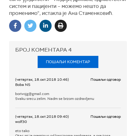
систем и пацијенти – можемо нешто да
променимо“, истакла је Ана Стаменковић.
БРОЈ КОМЕНТАРА
4
ПОШАЉИ КОМЕНТАР
(четвртак, 18.окт.2018 10:46)
Пошаљи одговор
Boba NS
borivojg@gmail.com
Svaku srecu zelim. Nadm se brzom ozdravljenu
(четвртак, 18.окт.2018 09:40)
Пошаљи одговор
wolf30
eto tako
Otac mi je preminuo od karcinoma pankreasa, a pre toga