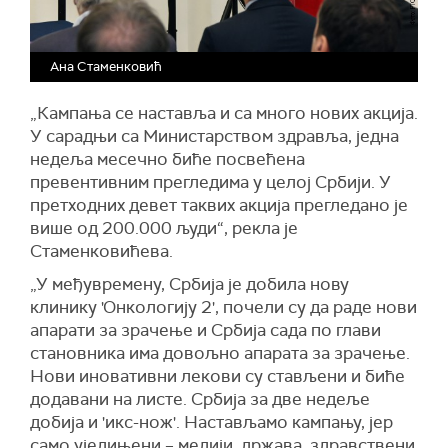
Ана Стаменковић
„Кампања се наставља и са много нових акција.
У сарадњи са Министарством здравља, једна
недеља месечно биће посвећена
превентивним прегледима у целој Србији. У
претходних девет таквих акција прегледано је
више од 200.000 људи“, рекла је
Стаменковићева.
„У међувремену, Србија је добила нову
клинику 'Онкологију 2', почели су да раде нови
апарати за зрачење и Србија сада по глави
становника има довољно апарата за зрачење.
Нови иновативни лекови су стављени и биће
додавани на листе. Србија за две недеље
добија и 'икс-нож'. Настављамо кампању, јер
само уједињени – медији, држава, здравствени