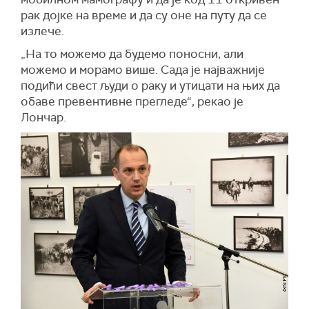
рак дојке на време и да су оне на путу да се
излече.
„На то можемо да будемо поносни, али
можемо и морамо више. Сада је најважније
подићи свест људи о раку и утицати на њих да
обаве превентивне прегледе“, рекао је
Лончар.