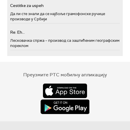
Cestitke za uspeh
Да ли сте знали да се најбоље грамофонске ручице
производе у Србији
Re: Eh...
Лесковачка спржа – производ са заштићеним географским
пореклом
Преузмите РТС мобилну апликацију