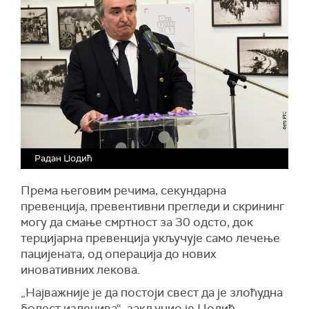
Радан Џодић
Према његовим речима, секундарна
превенција, превентивни прегледи и скрининг
могу да смање смртност за 30 одсто, док
терцијарна превенција укључује само лечење
пацијената, од операција до нових
иновативних лекова.
„Најважније је да постоји свест да је злоћудна
болест излечива“, закључио је Џодић.