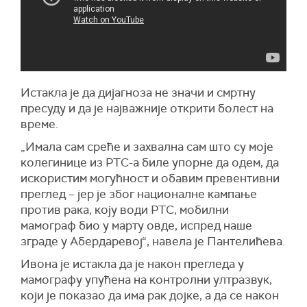
Истакла је да дијагноза не значи и смртну
пресуду и да је најважније открити болест на
време.
„Имала сам среће и захвална сам што су моје
колегинице из РТС-а биле упорне да одем, да
искористим могућност и обавим превентивни
преглед – јер је због националне кампање
против рака, коју води РТС, мобилни
мамограф био у марту овде, испред наше
зграде у Абердаревој“, навела је Пантелићева.
Ивона је истакла да је након прегледа у
мамографу упућена на контролни ултразвук,
који је показао да има рак дојке, а да се након