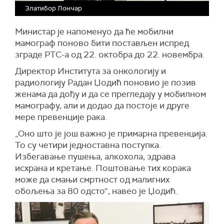
Златибор Лончар
Министар је напоменуо да ће мобилни
мамограф поново бити постављен испред
зграде РТС-а од 22. октобра до 22. новембра.
Директор Института за онкологију и
радиологију Радан Џодић поновио је позив
женама да дођу и да се прегледају у мобилном
мамографу, али и додао да постоје и друге
мере превенције рака.
„Оно што је још важно је примарна превенција.
То су четири једноставна поступка.
Избегавање пушења, алкохола, здрава
исхрана и кретање. Поштовање тих корака
може да смањи смртност од малигних
обољења за 80 одсто“, навео је Џодић.