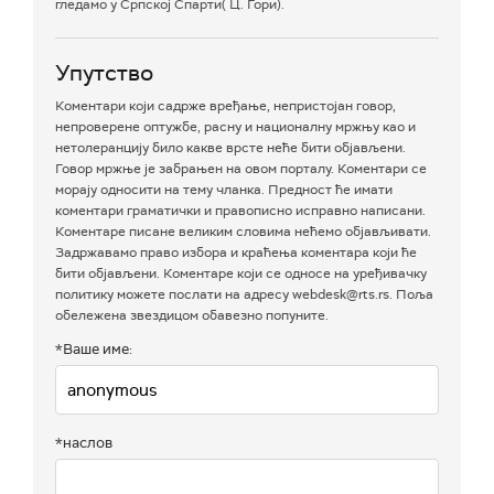
гледамо у Српској Спарти( Ц. Гори).
Упутство
Коментари који садрже вређање, непристојан говор,
непроверене оптужбе, расну и националну мржњу као и
нетолеранцију било какве врсте неће бити објављени.
Говор мржње је забрањен на овом порталу. Коментари се
морају односити на тему чланка. Предност ће имати
коментари граматички и правописно исправно написани.
Коментаре писане великим словима нећемо објављивати.
Задржавамо право избора и краћења коментара који ће
бити објављени. Коментаре који се односе на уређивачку
политику можете послати на адресу webdesk@rts.rs. Поља
обележена звездицом обавезно попуните.
*Ваше име:
*наслов