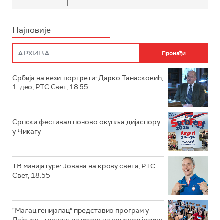
Најновије
Србија на вези-портрети: Дарко Танасковић,
1. део, РТС Свет, 18.55
Српски фестивал поново окупља дијаспору
у Чикагу
ТВ минијатуре: Јована на крову света, РТС
Свет, 18.55
"Малац генијалац“ представио програм у
Лајонсу - тренинг за мозак на српском језику