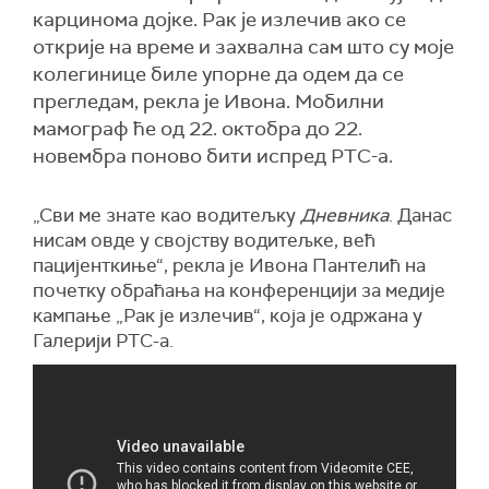
карцинома дојке. Рак је излечив ако се
открије на време и захвална сам што су моје
колегинице биле упорне да одем да се
прегледам, рекла је Ивона. Мобилни
мамограф ће од 22. октобра до 22.
новембра поново бити испред РТС-а.
„Сви ме знате као водитељку
Дневника
. Данас
нисам овде у својству водитељке, већ
пацијенткиње“, рекла је Ивона Пантелић на
почетку обраћања на конференцији за медије
кампање „Рак је излечив“, која је одржана у
Галерији РТС-а.