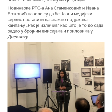
Новинарке РТС-а Ана Стаменковић и Ивана
Божовић навеле су да ће Јавни медијски
сервис наставити да снажно подржава
кампању „Рак је излечив“ као што је то до сада
радио у бројним емисијама и прилозима у
Дневнику
.