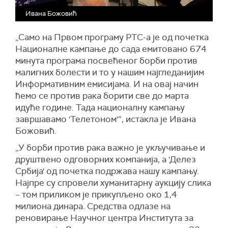
Ивана Божовић
„Само на Првом програму РТС-а је од почетка
Националне кампање до сада емитовано 674
минута програма посвећеног борби против
малигних болести и то у нашим најгледанијим
Информативним емисијама. И на овај начин
ћемо се против рака борити све до марта
идуће године. Тада националну кампању
завршавамо 'Телетоном'“, истакла је Ивана
Божовић.
„У борби против рака важно је укључивање и
друштвено одговорних компанија, а 'Делез
Србија' од почетка подржава нашу кампању.
Најпре су спровели хуманитарну аукцију слика
– том приликом је прикупљено око 1,4
милиона динара. Средства одлазе на
реновирање Научног центра Института за