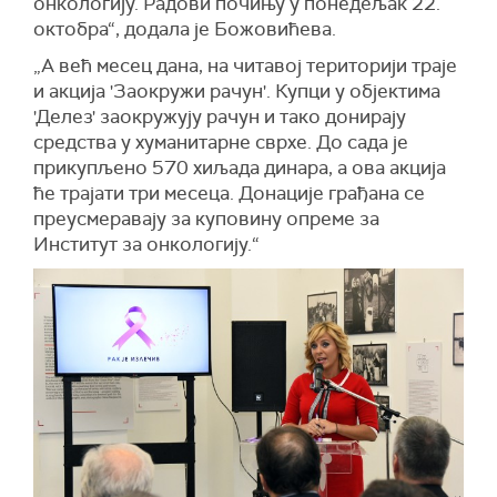
онкологију. Радови почињу у понедељак 22.
октобра“, додала је Божовићева.
„А већ месец дана, на читавој територији траје
и акција 'Заокружи рачун'. Купци у објектима
'Делез' заокружују рачун и тако донирају
средства у хуманитарне сврхе. До сада је
прикупљено 570 хиљада динара, а ова акција
ће трајати три месеца. Донације грађана се
преусмеравају за куповину опреме за
Институт за онкологију.“