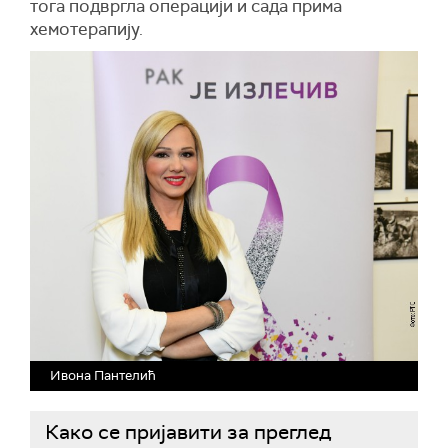
тога подвргла операцији и сада прима
хемотерапију.
Ивона Пантелић
Како се пријавити за преглед