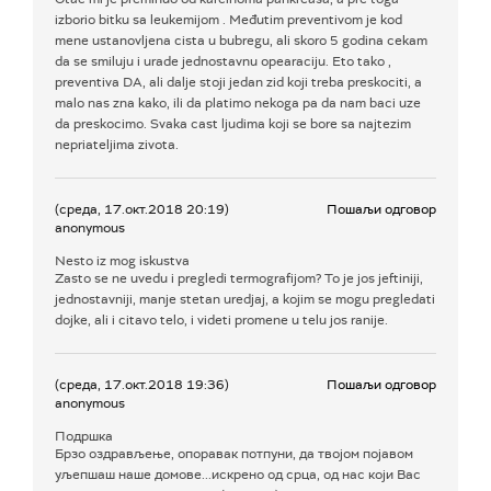
izborio bitku sa leukemijom . Međutim preventivom je kod
mene ustanovljena cista u bubregu, ali skoro 5 godina cekam
da se smiluju i urade jednostavnu opearaciju. Eto tako ,
preventiva DA, ali dalje stoji jedan zid koji treba preskociti, a
malo nas zna kako, ili da platimo nekoga pa da nam baci uze
da preskocimo. Svaka cast ljudima koji se bore sa najtezim
nepriateljima zivota.
(среда, 17.окт.2018 20:19)
Пошаљи одговор
anonymous
Nesto iz mog iskustva
Zasto se ne uvedu i pregledi termografijom? To je jos jeftiniji,
jednostavniji, manje stetan uredjaj, a kojim se mogu pregledati
dojke, ali i citavo telo, i videti promene u telu jos ranije.
(среда, 17.окт.2018 19:36)
Пошаљи одговор
anonymous
Подршка
Брзо оздрављење, опоравак потпуни, да твојом појавом
уљепшаш наше домове...искрено од срца, од нас који Вас