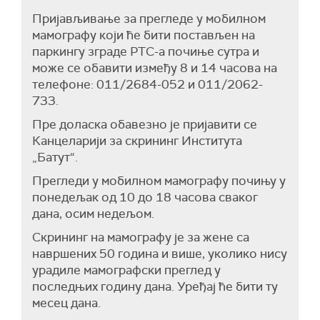
Пријављивање за прегледе у мобилном
мамографу који ће бити постављен на
паркингу зграде РТС-а почиње сутра и
може се обавити између 8 и 14 часова на
телефоне: 011/2684-052 и 011/2062-
733.
Пре доласка обавезно је пријавити се
Канцеларији за скрининг Института
„Батут“.
Прегледи у мобилном мамографу почињу у
понедељак од 10 до 18 часова сваког
дана, осим недељом.
Скрининг на мамографу је за жене са
навршених 50 година и више, уколико нису
урадиле мамографски преглед у
последњих годину дана. Уређај ће бити ту
месец дана.