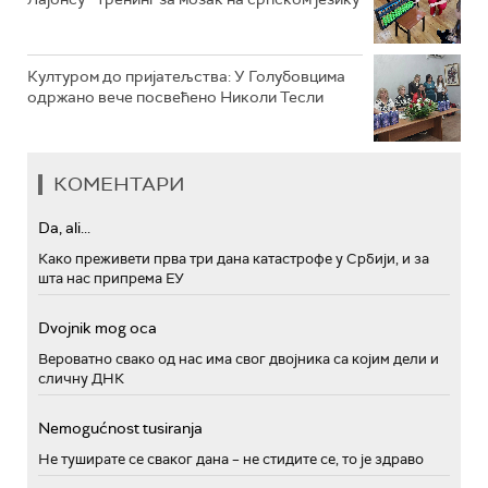
Културом до пријатељства: У Голубовцима
одржано вече посвећено Николи Тесли
КОМЕНТАРИ
Da, ali...
Како преживети прва три дана катастрофе у Србији, и за
шта нас припрема ЕУ
Dvojnik mog oca
Вероватно свако од нас има свог двојника са којим дели и
сличну ДНК
Nemogućnost tusiranja
Не туширате се сваког дана – не стидите се, то је здраво