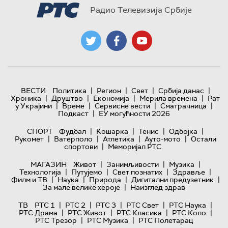
Радио Телевизија Србије
|
|
|
|
ВЕСТИ
Политика
Регион
Свет
Србија данас
|
|
|
|
Хроника
Друштво
Економија
Мерила времена
Рат
|
|
|
|
у Украјини
Време
Сервисне вести
Сматрачница
|
Подкаст
ЕУ могућности 2026
|
|
|
|
СПОРТ
Фудбал
Кошарка
Тенис
Одбојка
|
|
|
|
Рукомет
Ватерполо
Атлетика
Ауто-мото
Остали
|
спортови
Меморијал РТС
|
|
|
МАГАЗИН
Живот
Занимљивости
Музика
|
|
|
|
Технологијa
Путујемо
Свет познатих
Здравље
|
|
|
|
Филм и ТВ
Наука
Природа
Дигитални предузетник
|
За мале велике хероје
Наизглед здрав
|
|
|
|
|
ТВ
РТС 1
РТС 2
РТС 3
РТС Свет
РТС Наука
|
|
|
|
РТС Драма
РТС Живот
РТС Класика
РТС Коло
|
|
РТС Трезор
РТС Музика
РТС Полетарац