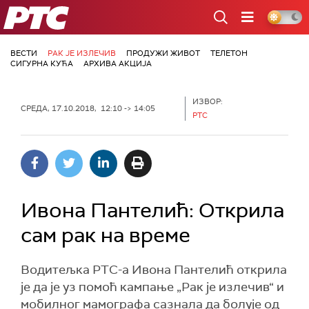
РТС
ВЕСТИ
РАК ЈЕ ИЗЛЕЧИВ
ПРОДУЖИ ЖИВОТ
ТЕЛЕТОН
СИГУРНА КУЋА
АРХИВА АКЦИЈА
ИЗВОР:
СРЕДА, 17.10.2018, 12:10 -> 14:05
РТС
Ивона Пантелић: Открила
сам рак на време
Водитељка РТС-а Ивона Пантелић открила
је да је уз помоћ кампање „Рак је излечив“ и
мобилног мамографа сазнала да болује од